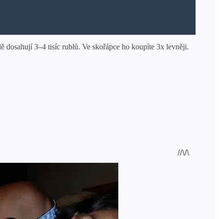
sahují 3–4 tisíc rublů. Ve skořápce ho koupíte 3x levněji.