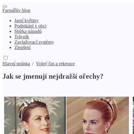
Farmářův blog
Jarní květiny
Podnikání v obci
Sbírka nápadů
Trávník
Zavlažovací systémy
Zlepšení
Hlavní stránka
/
Volný čas a rekreace
Jak se jmenují nejdražší ořechy?