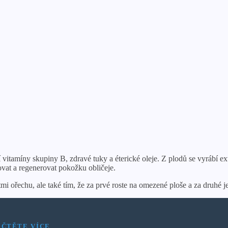
vitamíny skupiny B, zdravé tuky a éterické oleje. Z plodů se vyrábí ext
ovat a regenerovat pokožku obličeje.
 ořechu, ale také tím, že za prvé roste na omezené ploše a za druhé je
ČTĚTE VÍCE