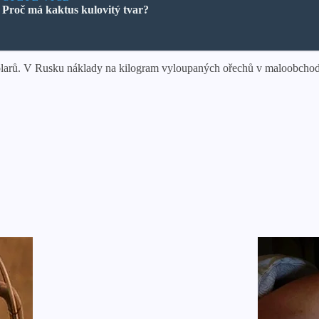
Proč má kaktus kulovitý tvar?
rů. V Rusku náklady na kilogram vyloupaných ořechů v maloobchodě do