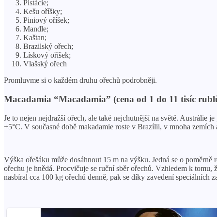
Pistácie;
Kešu oříšky;
Piniový oříšek;
Mandle;
Kaštan;
Brazilský ořech;
Lískový oříšek;
Vlašský ořech
Promluvme si o každém druhu ořechů podrobněji.
Macadamia “Macadamia” (cena od 1 do 11 tisíc rubl
Je to nejen nejdražší ořech, ale také nejchutnější na světě. Austrálie
+5°C. V současné době makadamie roste v Brazílii, v mnoha zemích afr
Výška ořešáku může dosáhnout 15 m na výšku. Jedná se o poměrně roz
ořechu je hnědá. Procvičuje se ruční sběr ořechů. Vzhledem k tomu, ž
nasbíral cca 100 kg ořechů denně, pak se díky zavedení speciálních zař