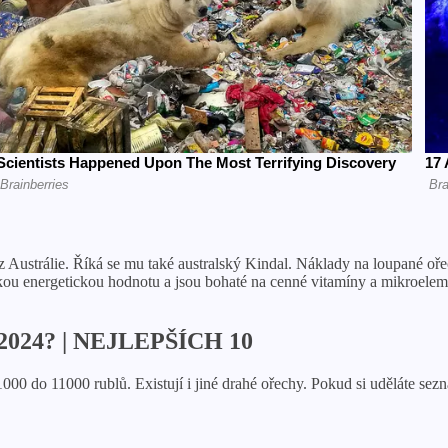
 Austrálie. Říká se mu také australský Kindal. Náklady na loupané oře
okou energetickou hodnotu a jsou bohaté na cenné vitamíny a mikroeleme
ce 2024? | NEJLEPŠÍCH 10
 do 11000 rublů. Existují i ​​jiné drahé ořechy. Pokud si uděláte sezn