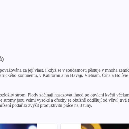
ů)
 je považována za její vlast, i když se v současnosti pěstuje v mnoha ze
ického kontinentu, v Kalifornii a na Havaji. Vietnam, Čína a Bolívie 
ložitý strom. Plody začínají nasazovat ihned po opylení květů včela
e stromy jsou velmi vysoké a ořechy se obtížně oddělují od větví, trvá
ízení podařilo zvýšit produktivitu práce na 3 tuny.