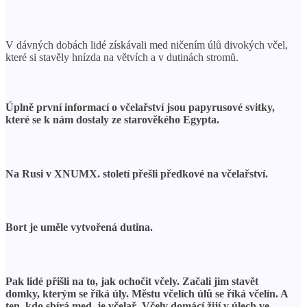
V dávných dobách lidé získávali med ničením úlů divokých včel,
které si stavěly hnízda na větvích a v dutinách stromů.
Úplně první informací o včelařství jsou papyrusové svitky,
které se k nám dostaly ze starověkého Egypta.
Na Rusi v XNUMX. století přešli předkové na včelařství.
Bort je uměle vytvořená dutina.
Pak lidé přišli na to, jak ochočit včely. Začali jim stavět
domky, kterým se říká úly. Městu včelích úlů se říká včelín. A
ten, kdo sbírá med, je včelař. Včely domácí žijí v úlech ve