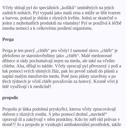
Včely sbírají pyl do speciálních „košíků“ umístěných na jejich
zadních nohách. Pyl vypadá jako malá zrna a může se lišit tvarem
a barvou, pokud je sbírán z různých květin. Jedná se skutečně o
jeden z nejbohatších produktů na vitamíny! Pyl se používá k léčbě
mnoha nemocí a k celkovému posílení organismu.
Perga
Perga je ten pravý „chléb“ pro včely! I samotné slovo „chléb“ je
přeloženo ze staroslověnštiny jako „chléb“. Malé medonosné
dělnice si rády pochutnávají nejen na medu, ale také na včelím
chlebu. Aha, dělají to takhle. Včely zpracují pyl přivezený z polí a
luk pomocí svých slinných žláz, pak ho pevně zabalí do plástů a
naplní malým množstvím medu. Poté jsou plásty uzavřeny a po
třech týdnech je včelí chléb považován za hotový. Kromě včel ji
lidé využívají i k medicíně!
propolis
Propolis je látka podobná pryskyřici, kterou včely zpracovávají
sběrem z různých rostlin. S jeho pomocí drobní „stavitelé“
opravují úl a zakrývají v něm praskliny. Kdo by měl rád průvan v
domě?! Jo a propolis je vynikající antibakteriální prostředek, takže