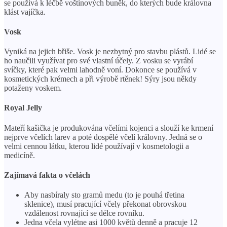
se používá k léčbě voštinových buněk, do kterých bude královna
klást vajíčka.
Vosk
Vyniká na jejich břiše. Vosk je nezbytný pro stavbu plástů. Lidé se
ho naučili využívat pro své vlastní účely. Z vosku se vyrábí
svíčky, které pak velmi lahodně voní. Dokonce se používá v
kosmetických krémech a při výrobě rtěnek! Sýry jsou někdy
potaženy voskem.
Royal Jelly
Mateří kašička je produkována včelími kojenci a slouží ke krmení
nejprve včelích larev a poté dospělé včelí královny. Jedná se o
velmi cennou látku, kterou lidé používají v kosmetologii a
medicíně.
Zajímavá fakta o včelách
Aby nasbíraly sto gramů medu (to je pouhá třetina
sklenice), musí pracující včely překonat obrovskou
vzdálenost rovnající se délce rovníku.
Jedna včela vylétne asi 1000 květů denně a pracuje 12