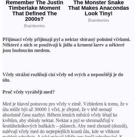
Přijímací včely přijímají pyl a nektar sbíraný polními včelami.
Některé z nich se používají k jídlu a krmení larev a některé
jsou budoucím medem.
Včely strážní rozlišují cizí včely od svých a nepouštějí je do
úlu.
Proč včely vyrábějí med?
Med je hlavní potravou pro včely v zimě. Vzhledem k tomu, že v
úlu může být až 30000 1 včel, je zřejmé, že v létě nemají
absolutně času nazbyt. Během letních měsíců včely létají ke
květům, aby sbíraly nektar. Nektar a pyl se shromažďují v
šestiúhelníkových buňkách – plástech. Aby med zhoustl (dozrál),
nalévají včely med do nejteplejších koutů úlu, kde se vlhkost
rychleji odpařuje. A také mávají křídly pro lepší odpařování. K