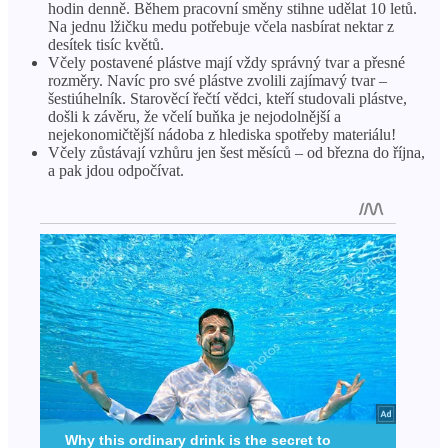
hodin denně. Během pracovní směny stihne udělat 10 letů.
Na jednu lžičku medu potřebuje včela nasbírat nektar z
desítek tisíc květů.
Včely postavené plástve mají vždy správný tvar a přesné
rozměry. Navíc pro své plástve zvolili zajímavý tvar –
šestiúhelník. Starověcí řečtí vědci, kteří studovali plástve,
došli k závěru, že včelí buňka je nejodolnější a
nejekonomičtější nádoba z hlediska spotřeby materiálu!
Včely zůstávají vzhůru jen šest měsíců – od března do října,
a pak jdou odpočívat.