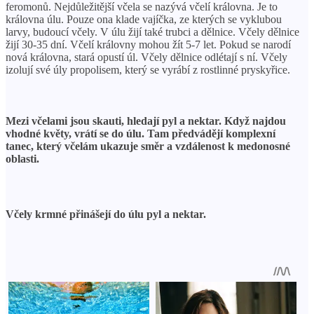
feromonů. Nejdůležitější včela se nazývá včelí královna. Je to
královna úlu. Pouze ona klade vajíčka, ze kterých se vyklubou
larvy, budoucí včely. V úlu žijí také trubci a dělnice. Včely dělnice
žijí 30-35 dní. Včelí královny mohou žít 5-7 let. Pokud se narodí
nová královna, stará opustí úl. Včely dělnice odlétají s ní. Včely
izolují své úly propolisem, který se vyrábí z rostlinné pryskyřice.
Mezi včelami jsou skauti, hledají pyl a nektar. Když najdou
vhodné květy, vrátí se do úlu. Tam předvádějí komplexní
tanec, který včelám ukazuje směr a vzdálenost k medonosné
oblasti.
Včely krmné přinášejí do úlu pyl a nektar.