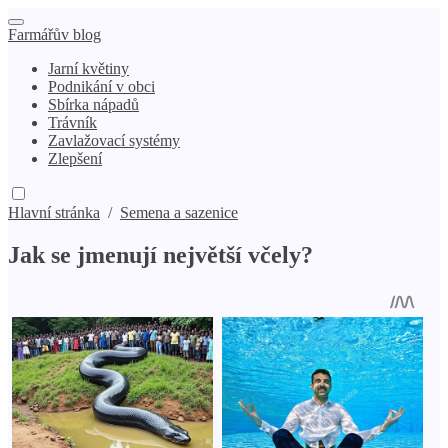
Farmářův blog
Jarní květiny
Podnikání v obci
Sbírka nápadů
Trávník
Zavlažovací systémy
Zlepšení
Hlavní stránka
/
Semena a sazenice
Jak se jmenují největší včely?