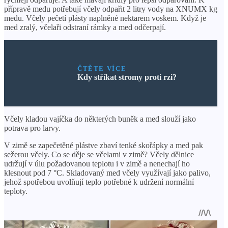
přípravě medu potřebují včely odpařit 2 litry vody na XNUMX kg
medu. Včely pečetí plásty naplněné nektarem voskem. Když je
med zralý, včelaři odstraní rámky a med odčerpají.
ČTĚTE VÍCE
Kdy stříkat stromy proti rzi?
Včely kladou vajíčka do některých buněk a med slouží jako
potrava pro larvy.
V zimě se zapečetěné plástve zbaví tenké skořápky a med pak
sežerou včely. Co se děje se včelami v zimě? Včely dělnice
udržují v úlu požadovanou teplotu i v zimě a nenechají ho
klesnout pod 7 °C. Skladovaný med včely využívají jako palivo,
jehož spotřebou uvolňují teplo potřebné k udržení normální
teploty.