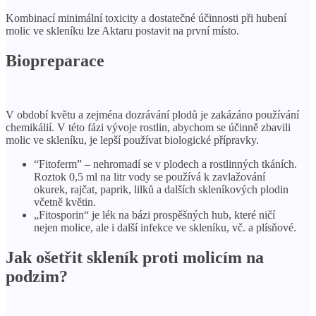
Kombinací minimální toxicity a dostatečné účinnosti při hubení
molic ve skleníku lze Aktaru postavit na první místo.
Biopreparace
V období květu a zejména dozrávání plodů je zakázáno používání
chemikálií. V této fázi vývoje rostlin, abychom se účinně zbavili
molic ve skleníku, je lepší používat biologické přípravky.
“Fitoferm” – nehromadí se v plodech a rostlinných tkáních.
Roztok 0,5 ml na litr vody se používá k zavlažování
okurek, rajčat, paprik, lilků a dalších skleníkových plodin
včetně květin.
„Fitosporin“ je lék na bázi prospěšných hub, které ničí
nejen molice, ale i další infekce ve skleníku, vč. a plísňové.
Jak ošetřit skleník proti molicím na
podzim?