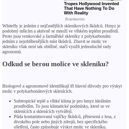
Whitefly je jedním z nejčastějších skleníkových škůdců. Hmyz je
podobný mšicím a aktivně se množí ve vlhkém teplém prostředí.
Proto jsou venkovské a farmářské skleníky z polykarbonátu
jedním z nejoblíbenějších míst škůdců. Zbavit se molic ve
skleníku však není tak obtížné, stačí využít jednoduché rady
agronomů.
Odkud se berou molice ve skleníku?
Biologové a agronomové identifikují tři hlavní důvody pro výskyt
molic v polykarbonátových sklenících.
Subtropické teplé a vlhké klima je pro hmyz ideálním
prostředím. To jsou klimatické podmínky, které se ve
sklenících a sklenících vytvářejí.
Půda kontaminovaná vajíčky škůdců, přinesená z lesa, z
divokého pole nebo jiných zdrojů, bez specifického
ošetření, často způsobuje výskyt molic ve skleníku.