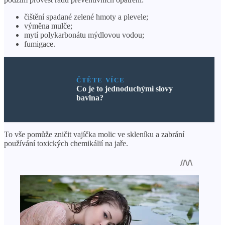
čištění spadané zelené hmoty a plevele;
výměna mulče;
mytí polykarbonátu mýdlovou vodou;
fumigace.
ČTĚTE VÍCE
Co je to jednoduchými slovy
bavlna?
To vše pomůže zničit vajíčka molic ve skleníku a zabrání
používání toxických chemikálií na jaře.