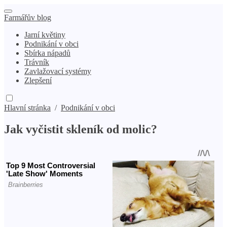
Farmářův blog
Jarní květiny
Podnikání v obci
Sbírka nápadů
Trávník
Zavlažovací systémy
Zlepšení
Hlavní stránka
/
Podnikání v obci
Jak vyčistit skleník od molic?