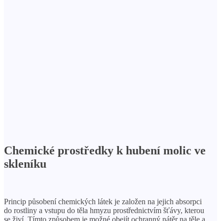
Chemické prostředky k hubení molic ve
skleníku
Princip působení chemických látek je založen na jejich absorpci
do rostliny a vstupu do těla hmyzu prostřednictvím šťávy, kterou
se živí. Tímto způsobem je možné obejít ochranný nátěr na těle a