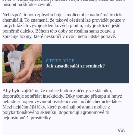
působit na škůdce zevnitř.
Nebezpečí tohoto způsobu boje s molicemi je nadměrná toxicita
chemikálií. To znamená, že takové ošetření lze provádět pouze v
raných fázích vývoje skleníkových plodin, kdy je sklizeň ještě
poměrně daleko. Během této doby se rostlina sama zotaví a
zpracuje toxiny, které neskončí v ovoci nebo lidské potravě.
ČTĚTE VÍCE
Jak zasadit salát ze semínek?
Aby bylo zajištěno, že molice budou zničeny ve skleníku,
doporučuje se střídat insekticidy. Díky tomuto přístupu si hmyz
nebude schopen vyvinout rezistenci vůči určité chemické látce.
Mezi nejúčinnější léky, které pomáhají odstranit molice z
polykarbonátového skleníku, doporučují agronomové tři
nejdostupnější prostředky.