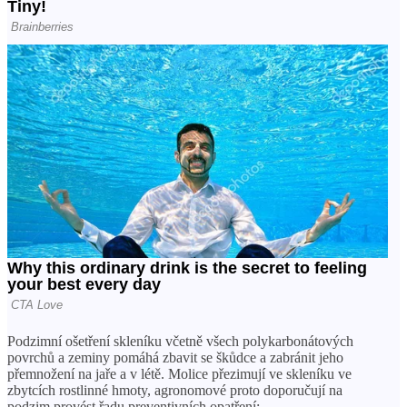
Podzimní ošetření skleníku včetně všech polykarbonátových
povrchů a zeminy pomáhá zbavit se škůdce a zabránit jeho
přemnožení na jaře a v létě. Molice přezimují ve skleníku ve
zbytcích rostlinné hmoty, agronomové proto doporučují na
podzim provést řadu preventivních opatření: