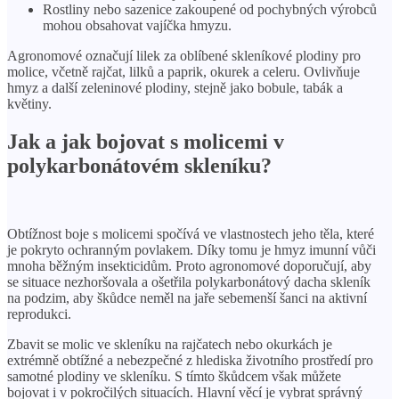
Rostliny nebo sazenice zakoupené od pochybných výrobců
mohou obsahovat vajíčka hmyzu.
Agronomové označují lilek za oblíbené skleníkové plodiny pro
molice, včetně rajčat, lilků a paprik, okurek a celeru. Ovlivňuje
hmyz a další zeleninové plodiny, stejně jako bobule, tabák a
květiny.
Jak a jak bojovat s molicemi v
polykarbonátovém skleníku?
Obtížnost boje s molicemi spočívá ve vlastnostech jeho těla, které
je pokryto ochranným povlakem. Díky tomu je hmyz imunní vůči
mnoha běžným insekticidům. Proto agronomové doporučují, aby
se situace nezhoršovala a ošetřila polykarbonátový dacha skleník
na podzim, aby škůdce neměl na jaře sebemenší šanci na aktivní
reprodukci.
Zbavit se molic ve skleníku na rajčatech nebo okurkách je
extrémně obtížné a nebezpečné z hlediska životního prostředí pro
samotné plodiny ve skleníku. S tímto škůdcem však můžete
bojovat i v pokročilých situacích. Hlavní věcí je vybrat správný