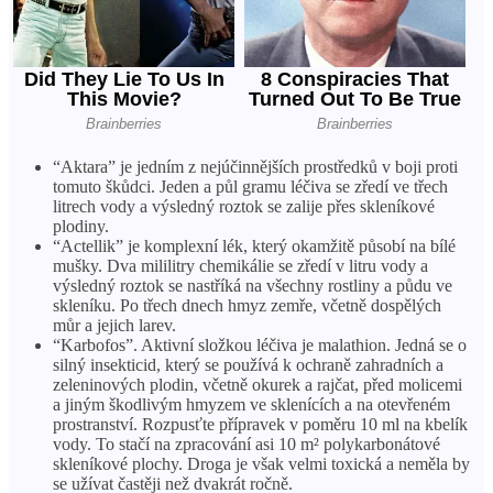
“Aktara” je jedním z nejúčinnějších prostředků v boji proti
tomuto škůdci. Jeden a půl gramu léčiva se zředí ve třech
litrech vody a výsledný roztok se zalije přes skleníkové
plodiny.
“Actellik” je komplexní lék, který okamžitě působí na bílé
mušky. Dva mililitry chemikálie se zředí v litru vody a
výsledný roztok se nastříká na všechny rostliny a půdu ve
skleníku. Po třech dnech hmyz zemře, včetně dospělých
můr a jejich larev.
“Karbofos”. Aktivní složkou léčiva je malathion. Jedná se o
silný insekticid, který se používá k ochraně zahradních a
zeleninových plodin, včetně okurek a rajčat, před molicemi
a jiným škodlivým hmyzem ve sklenících a na otevřeném
prostranství. Rozpusťte přípravek v poměru 10 ml na kbelík
vody. To stačí na zpracování asi 10 m² polykarbonátové
skleníkové plochy. Droga je však velmi toxická a neměla by
se užívat častěji než dvakrát ročně.