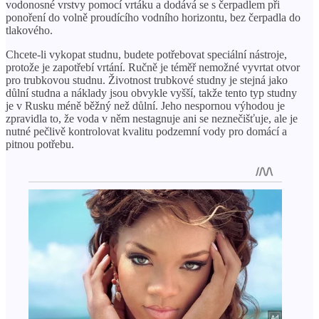
vodonosné vrstvy pomocí vrtáku a dodává se s čerpadlem při
ponoření do volně proudícího vodního horizontu, bez čerpadla do
tlakového.
Chcete-li vykopat studnu, budete potřebovat speciální nástroje,
protože je zapotřebí vrtání. Ručně je téměř nemožné vyvrtat otvor
pro trubkovou studnu. Životnost trubkové studny je stejná jako
důlní studna a náklady jsou obvykle vyšší, takže tento typ studny
je v Rusku méně běžný než důlní. Jeho nespornou výhodou je
zpravidla to, že voda v něm nestagnuje ani se neznečišťuje, ale je
nutné pečlivě kontrolovat kvalitu podzemní vody pro domácí a
pitnou potřebu.