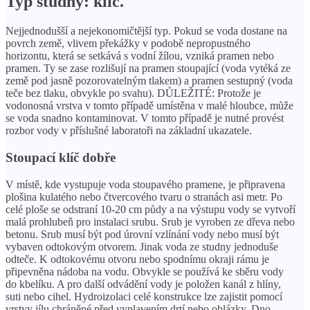
Typ studny: klíč.
Nejjednodušší a nejekonomičtější typ. Pokud se voda dostane na
povrch země, vlivem překážky v podobě nepropustného
horizontu, která se setkává s vodní žílou, vzniká pramen nebo
pramen. Ty se zase rozlišují na pramen stoupající (voda vytéká ze
země pod jasně pozorovatelným tlakem) a pramen sestupný (voda
teče bez tlaku, obvykle po svahu). DŮLEŽITÉ: Protože je
vodonosná vrstva v tomto případě umístěna v malé hloubce, může
se voda snadno kontaminovat. V tomto případě je nutné provést
rozbor vody v příslušné laboratoři na základní ukazatele.
Stoupací klíč dobře
V místě, kde vystupuje voda stoupavého pramene, je připravena
plošina kulatého nebo čtvercového tvaru o stranách asi metr. Po
celé ploše se odstraní 10-20 cm půdy a na výstupu vody se vytvoří
malá prohlubeň pro instalaci srubu. Srub je vyroben ze dřeva nebo
betonu. Srub musí být pod úrovní vzlínání vody nebo musí být
vybaven odtokovým otvorem. Jinak voda ze studny jednoduše
odteče. K odtokovému otvoru nebo spodnímu okraji rámu je
připevněna nádoba na vodu. Obvykle se používá ke sběru vody
do kbelíku. A pro další odvádění vody je položen kanál z hlíny,
suti nebo cihel. Hydroizolaci celé konstrukce lze zajistit pomocí
vrstvy jílu chráněné před vyplavením drtí nebo oblázky. Dno