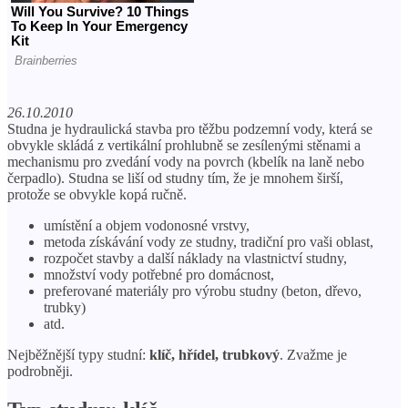
26.10.2010
Studna je hydraulická stavba pro těžbu podzemní vody, která se
obvykle skládá z vertikální prohlubně se zesílenými stěnami a
mechanismu pro zvedání vody na povrch (kbelík na laně nebo
čerpadlo). Studna se liší od studny tím, že je mnohem širší,
protože se obvykle kopá ručně.
umístění a objem vodonosné vrstvy,
metoda získávání vody ze studny, tradiční pro vaši oblast,
rozpočet stavby a další náklady na vlastnictví studny,
množství vody potřebné pro domácnost,
preferované materiály pro výrobu studny (beton, dřevo,
trubky)
atd.
Nejběžnější typy studní:
klíč, hřídel, trubkový
. Zvažme je
podrobněji.