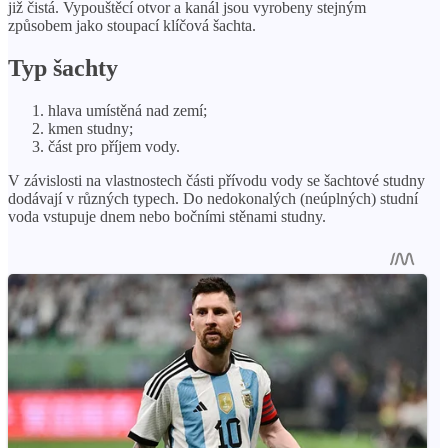
již čistá. Vypouštěcí otvor a kanál jsou vyrobeny stejným
způsobem jako stoupací klíčová šachta.
Typ šachty
hlava umístěná nad zemí;
kmen studny;
část pro příjem vody.
V závislosti na vlastnostech části přívodu vody se šachtové studny
dodávají v různých typech. Do nedokonalých (neúplných) studní
voda vstupuje dnem nebo bočními stěnami studny.