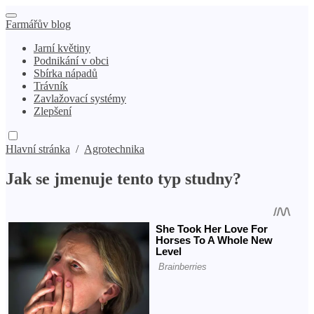
Farmářův blog
Jarní květiny
Podnikání v obci
Sbírka nápadů
Trávník
Zavlažovací systémy
Zlepšení
Hlavní stránka
/
Agrotechnika
Jak se jmenuje tento typ studny?