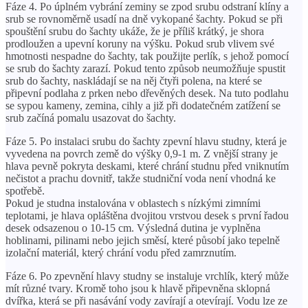
Fáze 4. Po úplném vybrání zeminy se zpod srubu odstraní klíny a
srub se rovnoměrně usadí na dně vykopané šachty. Pokud se při
spouštění srubu do šachty ukáže, že je příliš krátký, je shora
prodloužen a upevní koruny na výšku. Pokud srub vlivem své
hmotnosti nespadne do šachty, tak použijte perlík, s jehož pomocí
se srub do šachty zarazí. Pokud tento způsob neumožňuje spustit
srub do šachty, naskládají se na něj čtyři polena, na které se
připevní podlaha z prken nebo dřevěných desek. Na tuto podlahu
se sypou kameny, zemina, cihly a již při dodatečném zatížení se
srub začíná pomalu usazovat do šachty.
Fáze 5. Po instalaci srubu do šachty zpevní hlavu studny, která je
vyvedena na povrch země do výšky 0,9-1 m. Z vnější strany je
hlava pevně pokryta deskami, které chrání studnu před vniknutím
nečistot a prachu dovnitř, takže studniční voda není vhodná ke
spotřebě.
Pokud je studna instalována v oblastech s nízkými zimními
teplotami, je hlava opláštěna dvojitou vrstvou desek s první řadou
desek odsazenou o 10-15 cm. Výsledná dutina je vyplněna
hoblinami, pilinami nebo jejich směsí, které působí jako tepelně
izolační materiál, který chrání vodu před zamrznutím.
Fáze 6. Po zpevnění hlavy studny se instaluje vrchlík, který může
mít různé tvary. Kromě toho jsou k hlavě připevněna sklopná
dvířka, která se při nasávání vody zavírají a otevírají. Vodu lze ze