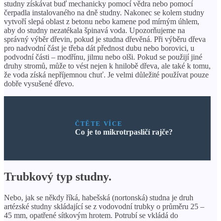
studny získávat buď mechanicky pomocí vědra nebo pomocí
čerpadla instalovaného na dně studny. Nakonec se kolem studny
vytvoří slepá oblast z betonu nebo kamene pod mírným úhlem,
aby do studny nezatékala špinavá voda. Upozorňujeme na
správný výběr dřevin, pokud je studna dřevěná. Při výběru dřeva
pro nadvodní část je třeba dát přednost dubu nebo borovici, u
podvodní části – modřínu, jilmu nebo olši. Pokud se použijí jiné
druhy stromů, může to vést nejen k hnilobě dřeva, ale také k tomu,
že voda získá nepříjemnou chuť. Je velmi důležité používat pouze
dobře vysušené dřevo.
ČTĚTE VÍCE
Co je to mikrotrpasličí rajče?
Trubkový typ studny.
Nebo, jak se někdy říká, habešská (nortonská) studna je druh
artézské studny skládající se z vodovodní trubky o průměru 25 –
45 mm, opatřené sítkovým hrotem. Potrubí se vkládá do