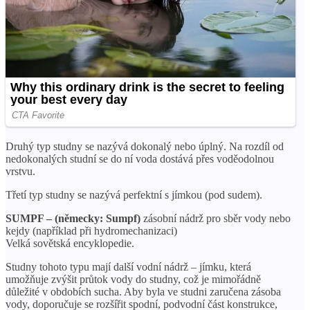
Druhý typ studny se nazývá dokonalý nebo úplný. Na rozdíl od
nedokonalých studní se do ní voda dostává přes voděodolnou
vrstvu.
Třetí typ studny se nazývá perfektní s jímkou ​​(pod sudem).
SUMPF – (německy: Sumpf)
zásobní nádrž pro sběr vody nebo
kejdy (například při hydromechanizaci)
Velká sovětská encyklopedie.
Studny tohoto typu mají další vodní nádrž – jímku, která
umožňuje zvýšit průtok vody do studny, což je mimořádně
důležité v obdobích sucha. Aby byla ve studni zaručena zásoba
vody, doporučuje se rozšířit spodní, podvodní část konstrukce,