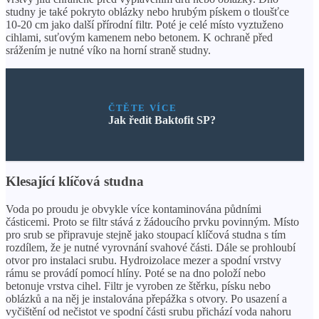
studny je také pokryto oblázky nebo hrubým pískem o tloušťce
10-20 cm jako další přírodní filtr. Poté je celé místo vyztuženo
cihlami, suťovým kamenem nebo betonem. K ochraně před
srážením je nutné víko na horní straně studny.
ČTĚTE VÍCE
Jak ředit Baktofit SP?
Klesající klíčová studna
Voda po proudu je obvykle více kontaminována půdními
částicemi. Proto se filtr stává z žádoucího prvku povinným. Místo
pro srub se připravuje stejně jako stoupací klíčová studna s tím
rozdílem, že je nutné vyrovnání svahové části. Dále se prohloubí
otvor pro instalaci srubu. Hydroizolace mezer a spodní vrstvy
rámu se provádí pomocí hlíny. Poté se na dno položí nebo
betonuje vrstva cihel. Filtr je vyroben ze štěrku, písku nebo
oblázků a na něj je instalována přepážka s otvory. Po usazení a
vyčištění od nečistot ve spodní části srubu přichází voda nahoru