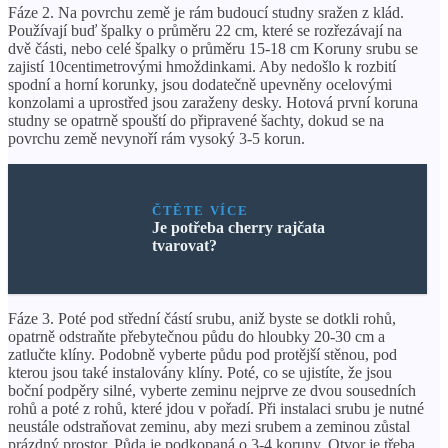
Fáze 2. Na povrchu země je rám budoucí studny sražen z klád.
Používají buď špalky o průměru 22 cm, které se rozřezávají na
dvě části, nebo celé špalky o průměru 15-18 cm Koruny srubu se
zajistí 10centimetrovými hmoždinkami. Aby nedošlo k rozbití
spodní a horní korunky, jsou dodatečně upevněny ocelovými
konzolami a uprostřed jsou zaraženy desky. Hotová první koruna
studny se opatrně spouští do připravené šachty, dokud se na
povrchu země nevynoří rám vysoký 3-5 korun.
ČTĚTE VÍCE
Je potřeba cherry rajčata
tvarovat?
Fáze 3. Poté pod střední částí srubu, aniž byste se dotkli rohů,
opatrně odstraňte přebytečnou půdu do hloubky 20-30 cm a
zatlučte klíny. Podobně vyberte půdu pod protější stěnou, pod
kterou jsou také instalovány klíny. Poté, co se ujistíte, že jsou
boční podpěry silné, vyberte zeminu nejprve ze dvou sousedních
rohů a poté z rohů, které jdou v pořadí. Při instalaci srubu je nutné
neustále odstraňovat zeminu, aby mezi srubem a zeminou zůstal
prázdný prostor. Půda je podkopaná o 3-4 koruny. Otvor je třeba