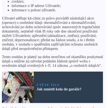
cookies;
informace o IP adrese Uživatele;
informace o poloze uživatele.
Uživatel uděluje kit-clinic.ru právo provádět následující akce
(operace) s osobními údaji: shromažďování a shromažďování;
uchovávání po dobu uchovávání zpráv stanovených regulačními
dokumenty, nejméně však tři roky ode dne ukončení používání
služeb Uživatelem; upřesnění (aktualizace, změna); používání;
zničení; depersonalizace; předat na žádost soudu, a to i třetím
osobám, v souladu s opatřeními zajišťujícími ochranu osobních
údajů před neoprávněným přístupem.
Tento souhlas je platný na dobu neurčitou od okamžiku poskytnutí
údajů a můžete jej odvolat podáním žádosti správě webu s
uvedením údajů uvedených v čl. 14 zákona „o osobních údajích“.
ČTĚTE VÍCE
Jak umístit kola do garáže?