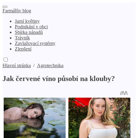
Farmářův blog
Jarní květiny
Podnikání v obci
Sbírka nápadů
Trávník
Zavlažovací systémy
Zlepšení
Hlavní stránka
/
Agrotechnika
Jak červené víno působí na klouby?