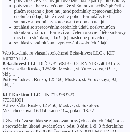
potvrzuje, že všechny jím uvedené údaje patří jemu osobně;
potvrzuje a bere na vědomí, že si Smlouvu pečlivě přečetl v
plném rozsahu a jsou mu jasné podmínky zpracování jeho
osobních údajů, které uvedl v polích formuláře, text
smlouvy a podmínky zpracování osobních údajů;
souhlasí se zpracováním osobních údajů poskytnutých
stránkou v rámci informací za účelem uzavření této smlouvy
mezi ní a stránkou, jakož i její následné provedení;
souhlasí s podmínkami zpracování osobních údajů.
Web kit-clinic.ru vlastní společnosti Beka-Invest LLC a KIT
Kurkino LLC
Beka-Invest LLC
DIČ 7735598132, OGRN 5137746131518
Adresa sídla: Rusko, 125466, Moskva, st. Yurovskaya, 93 let,
bldg. 1
Poštovní adresa: Rusko, 125466, Moskva, st. Yurovskaya, 93,
bldg. 1
KIT Kurkino LLC
TIN 7733363329
773301001
Adresa sídla: Rusko, 125466, Moskva, st. Sokolovo-
Meshcherskaya, 16/114, kancelář 4, pokoj. 13-22
Uživatel dává souhlas se zpracováním svých osobních údajů, a to
s prováděním úkonů uvedených v odst. 3 části 1 čl. 3 federálního
zákona ze dne 27.07.2006. července 152 N XNUMX-FZ „O