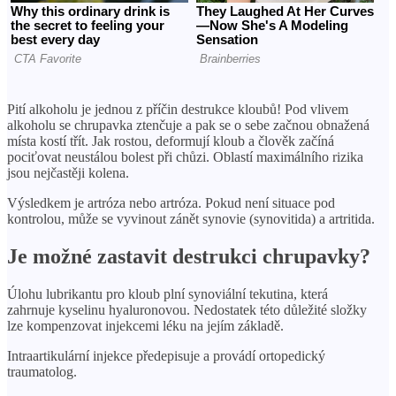
Pití alkoholu je jednou z příčin destrukce kloubů! Pod vlivem
alkoholu se chrupavka ztenčuje a pak se o sebe začnou obnažená
místa kostí třít. Jak rostou, deformují kloub a člověk začíná
pociťovat neustálou bolest při chůzi. Oblastí maximálního rizika
jsou nejčastěji kolena.
Výsledkem je artróza nebo artróza. Pokud není situace pod
kontrolou, může se vyvinout zánět synovie (synovitida) a artritida.
Je možné zastavit destrukci chrupavky?
Úlohu lubrikantu pro kloub plní synoviální tekutina, která
zahrnuje kyselinu hyaluronovou. Nedostatek této důležité složky
lze kompenzovat injekcemi léku na jejím základě.
Intraartikulární injekce předepisuje a provádí ortopedický
traumatolog.