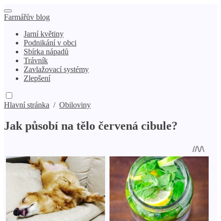
Farmářův blog
Jarní květiny
Podnikání v obci
Sbírka nápadů
Trávník
Zavlažovací systémy
Zlepšení
Hlavní stránka
/
Obiloviny
Jak působí na tělo červená cibule?