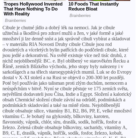
Cibule je chutné jídlo a dobrý lék na nemoci. Jak je cibule užitečná a škodlivá pro zdraví mužů a žen, v jaké formě a jaké množství ji lze denně sníst a jak správně cibuli vybírat a skladovat – v materiálu RIA Novosti Druhy cibule Cibule jsou rod dvouletých a víceletých bylin patřících do podčeledi cibule, které jsou jedlé a dekorativní. Na světě existuje více než tisíc druhů, z nichž nejoblíbenější: BC. e. Byl oblíbený ve starověkém Řecku a Římě, zemích Blízkého východu, jeho stopy byly nalezeny i v sarkofágech a na tělech staroegyptských mumií. Luk se do Evropy dostal v X-XI století a na Rusi se objevil o 200-300 let později. Poté byl používán jako talisman proti zlým duchům, nemocem a neúspěchům v bitvě. Nyní se cibule pěstuje ve 175 zemích světa, největšími dodavateli jsou Čína, Indie a Egypt. Složení a kalorický obsah Chemické složení cibule závisí na odrůdě, podmínkách a podmínkách skladování a také na místě růstu. Nejoblíbenější cibule obsahuje silice, vitamíny B1, B2, B6, PP, E, velké množství vitamínu C. Je bohatý na glykosidy, bílkoviny, karoten, flavonoidy, vápník, chlór, síru, draslík, sodík, hořčík, fosfor a železo. Zelená cibule obsahuje bílkoviny, sacharidy, vitamíny A, B9, C, E, draslík, vápník, hořčík, sodík, fosfor, železo, kobalt, mangan, měď, molybden. Pórek obsahuje vitamíny C, K, E, B1, B2, PP, železo, mangan, měď, fosfor, hořčík, vápník atd. Obsah kalorií cibule se pohybuje od 30 do 70 kcal na sto gramů výrobku, zatímco cibule obsahují 8-14 % cukru a bílkovin (1,5-2 %) Užitečné vlastnosti cibule Užitečné vlastnosti cibule jsou dány jejím bohatým chemickým složením. Pro zdravotní účely se používá jako tonikum, protichřipkové, protizánětlivé a projímadlo. “Cibule je v zimě dobrým zdrojem vitamínů B a obsahuje také mangan, měď, draslík a fosfor,” řekla RIA Novosti nutriční terapeutka Veronika Khovanskaya. — Cibule (čerstvá, tepelně neupravená) obsahuje fytoncidy, které inhibují růst bakterií a plísní. Existují studie, které hovoří o příznivém účinku zeleniny při prevenci tvorby cholesterolových plaků v tepnách, což snižuje riziko infarktu a mrtvice. Vláknina přispívá k dobrému trávení a udržování organismu. Chrom a síra v čerstvé cibuli normalizují hladinu cukru v krvi.“ Zelenina je prospěšná i pro pokožku: bojuje proti akné a akné. Škodlivost cibule a kontraindikace Škodlivost cibule je v tom, že může vyvolat zažívací potíže, plynatost, nadýmání a průjem. Nemůže se jíst s bronchiálním astmatem a s hypertenzí může použití produktu zvýšit tlak. „S cibulí musíte být opatrní během exacerbace peptických vředů, pankreatitidy nebo kolitidy,“ doporučil odborník na výživu. — Konzumace produktu může zhoršit pálení žáhy u lidí trpících žaludečním refluxem. Potravinová intolerance cibule není příliš častá, ale stává se. Alergici mohou pociťovat zarudnutí, svědění očí a vyrážku, pokud se cibule dostane do kontaktu s kůží. Existují také příznaky, jako je nevolnost, zvracení a další žaludeční potíže. Cibule by se také neměla podávat malým dětem. A musíte si pamatovat, že je toxická pro domácí mazlíčky v jakékoli formě.“ Přínosy cibule pro zdraví mužů zlepšuje plodnost. Také zelenina, pokud není zneužívána, má pozitivní vliv na libido, bojuje proti beri-beri, posiluje imunitní systém a zlepšuje celkovou pohodu. Výhody cibule pro tělo ženVýhody cibule pro ženy spočívají především ve zlepšení vzhledu pleti. Pravidelná konzumace pomáhá zvýšit syntézu kolagenu a snížit změny související s věkem díky antioxidantům v zelenině. Může také příznivě působit na pleť, redukovat výskyt pupínků a akné. Obecně přípravek posiluje imunitní systém, má antibakteriální vlastnosti, což má pozitivní vliv na zdraví ústní dutiny. V těhotenství cibule obsahuje jednu z nejdůležitějších látek pro těhotnou ženu – kyselinu listovou. Přispívá nejen k normálnímu průběhu těhotenství, ale podílí se i na vývoji plodu, přičemž nedostatek látky zvyšuje riziko vrozených vývojových vad a pravděpodobnost předčasného porodu. Také fytoncidy ve složení zeleniny pomáhají v prevenci chřipky a SARS, což je důležité během těhotenství. Z tohoto důvodu by měly být ve stravě zahrnuty různé odrůdy cibule, ale neměly by být konzumovány více než 70-100 gramů denně. Před tím je nejlepší poradit se s lékařem. Výhody a poškození odrůd cibuleKaždá odrůda cibule se mírně liší v chemickém složení, ale má podobné vlastnosti. V lékařství je tento produkt znám již od starověku a ve středověku slavný lékař Avicenna popsal jeho léčivé vlastnosti proti ranám, nemocem krku a radil používat slupky k čištění vody od znečištění. Cibule Díky minerálním solím ve složení cibule normalizuje rovnováhu voda-sůl, vitamíny a další látky důležité pro tělo mají baktericidní účinek, pomáhají v boji proti infekcím a stimulují imunitní systém. Má také antioxidační vlastnosti, chrání krevní buňky před oxidačním stresem. Poškození cibule spočívá v dráždivém účinku na gastrointestinální trakt, který může vyvolat exacerbaci peptického vředu, gastritidy, pankreatitidy, kolitidy. Zelená cibuleZelená cibule obsahuje vitamín A, který má příznivý vliv na vzhled, zlepšuje stav pokožky , vlasy, nehtové ploténky, zpomaluje proces stárnutí v těle a zabraňuje poškození zraku. Obsahuje také hodně vitamínu C, který je užitečný při beri-beri a vzestupu infekčních onemocnění. Přípravek zlepšuje imunitu a pomáhá rychleji se vyrovnat s neduhy. Použití čerstvých výhonků navíc snižuje riziko vzniku kazu a dezinfikuje dutinu ústní. Nadměrná konzumace cibule přitom může škodit a zvyšovat kyselost žaludku, dráždit dýchací orgány. Je kontraindikován pro ty, kteří mají astma, onemocnění jater a ledvin Červená cibule Červená cibule obsahuje vitamíny skupiny B, vitamíny C, A, dále draslík, zinek, jód, železo, hořčík, měď atd. Zelenina díky svému bohatému složení působí imunomodulačně, baktericidně, antimykoticky, chrání před tvorbou krevních sraženin, ředí krev, dokáže vyrovnat hladinu cukru. Červená cibule však může poškodit lidi s vážnými poruchami ve fungování jater, s individuální nesnášenlivostí, žaludečními chorobami. Pokud byl produkt pěstován s velkým množstvím chemických hnojiv, nebude to také užitečné. Pórek Pórek by měl být přidán do jídelníčku těch, kteří drží dietu. Je zvláště užitečný v období chřipky a SARS. Pomáhá při ztrátě síly, depresích, nervovém vyčerpání, beri-beri. Mezi nemoci, při kterých může být produkt užitečný, patří dna, revmatismus, ateroskleróza, problémy se srdcem a cévami. Kontraindikací použití pórku jsou ledvinové kameny, onemocnění žaludku a dvanácterníku a alergie na nikl, který je ve výrobku hojně zastoupen. Cibule indická Cibule indická dezinfikuje vnější kůži, působí analgeticky, léčí plísňová onemocnění a zvýšený krevní oběh napomáhá rychlejšímu hojení ran. Zároveň by se neměl jíst, protože obsahuje velké množství toxických látek, a také jeho šťávě je třeba se vyhýbat v očích. Lze jej použít pouze externě. Indická cibule může vést k otravě a odpovídajícím příznakům – bolesti břicha, zvracení, nevolnost, průjem. Modrá cibule Modrá cibule obsahuje antioxidanty, které omlazují organismus, mají protirakovinné účinky a stimulují regeneraci tkání. Zelenina také bojuje proti zánětům, působí antivirově, příznivě působí na trávicí systém, zlepšuje látkovou výměnu, nasycuje vitamíny a minerály a čistí toxiny. Neměli by jej konzumovat lidé s gastrointestinálními potížemi – záněty žaludku, vředy, kolitida, pankreatitida. Může poškodit ty, kteří mají astma a vysoký krevní tlak, a zvýšení kyselosti může způsobit zažívací potíže. Fialová cibule Stejně jako ostatní druhy cibule je i fialová odrůda dobrým antiseptikem, které likviduje škodlivé mikroorganismy při nachlazení a ranách, včetně hnisavých. Pravidelná konzumace zeleniny zlepšuje vzhled pleti, vyrovnává její tón a zabraňuje stárnutí vlivem antioxidantů. Fialová cibule také obnovuje strukturu vlasů, aktivuje jejich růst díky vitamínu A, snižuje hladinu cukru v krvi, zvyšuje kyselost, což stimuluje trávení. Zároveň může zvýšená kyselost způsobit i nepříjemné příznaky – pálení žáhy, průjem, zvracení, proto se přípravek nedoporučuje lidem s onemocněním trávicího traktu. Při dysfunkci jater by se neměl jíst. Výhody a poškození syrové cibule Syrová cibule je považována za nejpřínosnější pro lidský organismus, protože při tepelné úpravě mizí mnoho důležitých látek. Měl by být konzumován pro zlepšení pohody a nasycení těla nezbytnými vitamíny a dalšími látkami. Pomáhá aktivovat metabolické procesy, čistí toxiny, chrání před chřipkou a SARS a dodává energii. Používá se nejen při vaření, ale také v kosmetologii pro zlepšení stavu pokožky nebo urychlení růstu vlasů. Neměli byste ho však užívat příliš, aby nezpůsoboval zažívací potíže, je kontraindikován při poškození jater, vředech, ledvinových problémech apod. Pokud existuje riziko nežádoucích účinků, měli byste se před užíváním poradit se svým lékařem. Výhody a poškození vařené cibule Při vaření cibule ztrácí některé ze svých živin, ale stále může mít léčivý účinek. Výhodou tepelné úpravy je, že zelenina se stává méně agresivní pro gastrointestinální trakt. Stejně jako syrové dodává tělu vitamíny a minerály, posiluje ho, pomáhá v boji proti infekcím, podporuje regeneraci tkání, čistí krev od cholesterolu, povzbuzuje chuť k jídlu, čistí toxiny a škodlivé látky. Navzdory tomu je lepší jíst syrový produkt. Také vařená cibule může způsobit alergie, nadýmání, průjem, zvýšit kyselost žaludku Výhody a poškození smažené cibule Smažená cibule je ze všech nejškodlivější. Při pražení se ztrácí mnoho užitečných látek a samotná zelenina je naplněna tukem. Takový produkt by neměli jíst ti, kteří drží dietu, lidé s onemocněním jater, srdečními problémy a vysokým krevním tlakem, je kontraindikován u astmatu, onemocnění žaludku, slinivky břišní, individuální nesnášenlivosti. Neměl by se podávat malým dětem, smažená cibule je také kalorická – 100 gramů výrobku obsahuje 251 kcal. Výhody cibulové slupky Cibulová slupka se používá také jako lék. Připravují se na něm odvary, které se používají jako vitamin, an