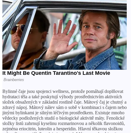
Bylinné čaje jsou spojenci wellness, protože pomáhají doplňovat
hydrataci těla a také poskytují výhody prostřednictvím aktivních
složek obsažených v základní rostlině čaje. Mátový čaj je chutný a
zdravý nápoj. Mátový nálev sám o sobě v kombinaci s čajem nebo
jinými bylinkami je silným léčivým prostředkem. Existuje mnoho
vědecky podložených studií o biologické aktivitě máty. Fenolické
složky listů zahrnují kyselinu rozmarinovou a několik flavonoidů,
zejména eriocitrin, luteolin a hesperidin. Hlavní těkavou složkou