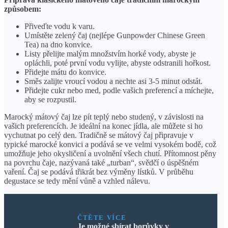
způsobem:
Přiveďte vodu k varu.
Umístěte zelený čaj (nejlépe Gunpowder Chinese Green
Tea) na dno konvice.
Listy přelijte malým množstvím horké vody, abyste je
opláchli, poté první vodu vylijte, abyste odstranili hořkost.
Přidejte mátu do konvice.
Směs zalijte vroucí vodou a nechte asi 3-5 minut odstát.
Přidejte cukr nebo med, podle vašich preferencí a míchejte,
aby se rozpustil.
Marocký mátový čaj lze pít teplý nebo studený, v závislosti na
vašich preferencích. Je ideální na konec jídla, ale můžete si ho
vychutnat po celý den. Tradičně se mátový čaj připravuje v
typické marocké konvici a podává se ve velmi vysokém bodě, což
umožňuje jeho okysličení a uvolnění všech chutí. Přítomnost pěny
na povrchu čaje, nazývaná také „turban“, svědčí o úspěšném
vaření. Čaj se podává třikrát bez výměny lístků. V průběhu
degustace se tedy mění vůně a vzhled nálevu.
ČTĚTE VÍCE
Je možné sbírat borůvky v