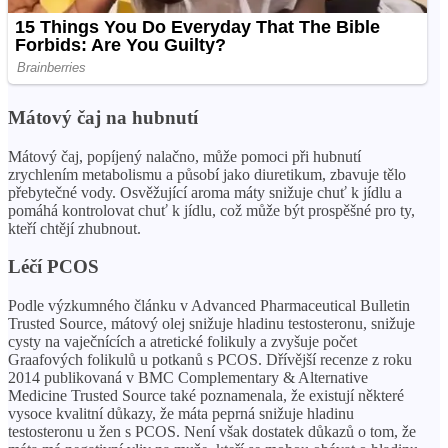
Mátový čaj na hubnutí
Mátový čaj, popíjený nalačno, může pomoci při hubnutí
zrychlením metabolismu a působí jako diuretikum, zbavuje tělo
přebytečné vody. Osvěžující aroma máty snižuje chuť k jídlu a
pomáhá kontrolovat chuť k jídlu, což může být prospěšné pro ty,
kteří chtějí zhubnout.
Léčí PCOS
Podle výzkumného článku v Advanced Pharmaceutical Bulletin
Trusted Source, mátový olej snižuje hladinu testosteronu, snižuje
cysty na vaječnících a atretické folikuly a zvyšuje počet
Graafových folikulů u potkanů ​​s PCOS. Dřívější recenze z roku
2014 publikovaná v BMC Complementary & Alternative
Medicine Trusted Source také poznamenala, že existují některé
vysoce kvalitní důkazy, že máta peprná snižuje hladinu
testosteronu u žen s PCOS. Není však dostatek důkazů o tom, že