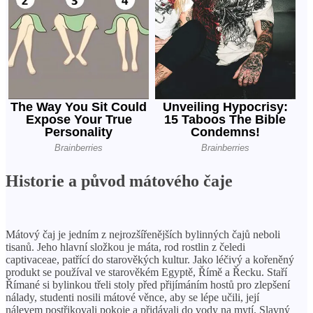
Historie a původ mátového čaje
Mátový čaj je jedním z nejrozšířenějších bylinných čajů neboli
tisanů. Jeho hlavní složkou je máta, rod rostlin z čeledi
captivaceae, patřící do starověkých kultur. Jako léčivý a kořeněný
produkt se používal ve starověkém Egyptě, Římě a Řecku. Staří
Římané si bylinkou třeli stoly před přijímáním hostů pro zlepšení
nálady, studenti nosili mátové věnce, aby se lépe učili, její
nálevem postřikovali pokoje a přidávali do vody na mytí. Slavný