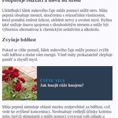
Podporuje relaxaci a úlevu od stresu
Uklidňující šálek mátového čaje může pomoci snížit stres. Máta
peprná obsahuje mentol, sloučeninu s relaxačními vlastnostmi,
která pomáhá zmírnit úzkost, uklidnit nervy a uvolnit mysl. Bylina
také snižuje únavu spojenou s dlouhodobým stresem a může být
výbornou alternativou k chemickým sedativům a alkoholu.
Zvyšuje bdělost
Pokud se cítíte pomalí, šálek mátového čaje může pomoci zvýšit
vaši bdělost a dodat vám energii. Vůně máty prokazatelně zlepšuje
paměť a zbystří mysl.
ČTĚTE VÍCE
Jak hnojit růže hnojem?
Máta peprná stimuluje oblasti mozku zodpovědné za bdělost, což
vede ke zvýšené koncentraci. Neobsahuje vedlejší účinky kofeinu
nebo jiných stimulantů a může pomoci vyrovnat vaši náladu a