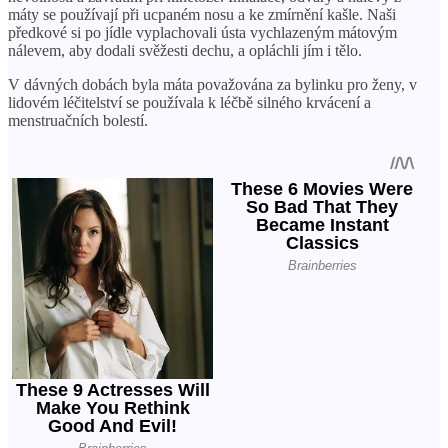
máty se používají při ucpaném nosu a ke zmírnění kašle. Naši
předkové si po jídle vyplachovali ústa vychlazeným mátovým
nálevem, aby dodali svěžesti dechu, a opláchli jím i tělo.
V dávných dobách byla máta považována za bylinku pro ženy, v
lidovém léčitelství se používala k léčbě silného krvácení a
menstruačních bolestí.