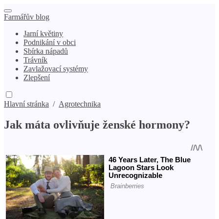
Farmářův blog
Jarní květiny
Podnikání v obci
Sbírka nápadů
Trávník
Zavlažovací systémy
Zlepšení
Hlavní stránka
/
Agrotechnika
Jak máta ovlivňuje ženské hormony?