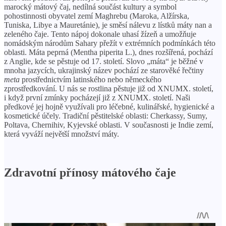
marocký mátový čaj, nedílná součást kultury a symbol
pohostinnosti obyvatel zemí Maghrebu (Maroka, Alžírska,
Tuniska, Libye a Mauretánie), je směsí nálevu z lístků máty nan a
zeleného čaje. Tento nápoj dokonale uhasí žízeň a umožňuje
nomádským národům Sahary přežít v extrémních podmínkách této
oblasti. Máta peprná (Mentha piperita L.), dnes rozšířená, pochází
z Anglie, kde se pěstuje od 17. století. Slovo „máta“ je běžné v
mnoha jazycích, ukrajinský název pochází ze starověké řečtiny
meta
prostřednictvím latinského nebo německého
zprostředkování. U nás se rostlina pěstuje již od XNUMX. století,
i když první zmínky pocházejí již z XNUMX. století. Naši
předkové jej hojně využívali pro léčebné, kulinářské, hygienické a
kosmetické účely. Tradiční pěstitelské oblasti: Cherkassy, ​​​​Sumy,
Poltava, Chernihiv, Kyjevské oblasti. V současnosti je Indie zemí,
která vyváží největší množství máty.
Zdravotní přínosy mátového čaje