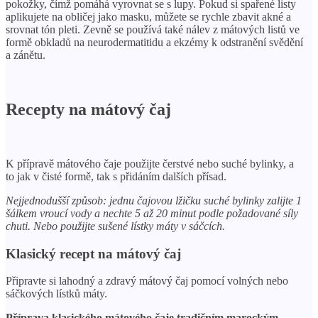
pokožky, čímž pomáhá vyrovnat se s lupy. Pokud si spařené listy
aplikujete na obličej jako masku, můžete se rychle zbavit akné a
srovnat tón pleti. Zevně se používá také nálev z mátových listů ve
formě obkladů na neurodermatitidu a ekzémy k odstranění svědění
a zánětu.
Recepty na mátový čaj
K přípravě mátového čaje použijte čerstvé nebo suché bylinky, a
to jak v čisté formě, tak s přidáním dalších přísad.
Nejjednodušší způsob: jednu čajovou lžičku suché bylinky zalijte 1
šálkem vroucí vody a nechte 5 až 20 minut podle požadované síly
chuti. Nebo použijte sušené lístky máty v sáčcích.
Klasický recept na mátový čaj
Připravte si lahodný a zdravý mátový čaj pomocí volných nebo
sáčkových lístků máty.
Příprava klasického mátového čaje tradičním marockým