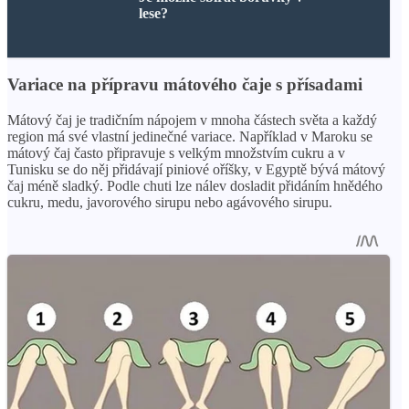
lese?
Variace na přípravu mátového čaje s přísadami
Mátový čaj je tradičním nápojem v mnoha částech světa a každý
region má své vlastní jedinečné variace. Například v Maroku se
mátový čaj často připravuje s velkým množstvím cukru a v
Tunisku se do něj přidávají piniové oříšky, v Egyptě bývá mátový
čaj méně sladký. Podle chuti lze nálev dosladit přidáním hnědého
cukru, medu, javorového sirupu nebo agávového sirupu.