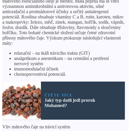
mátového esenciálního oleje je mentol. Máta peprná má in vitro
významnou antimikrobiální a antivirovou aktivitu, silné
antioxidační a protinádorové účinky a určitý antialergenní
potenciál. Rostlina obsahuje vitamíny C a B, rutin, karoten, mikro
a makroprvky: železo, měď, zinek, mangan, hořčík, sodík, vápník,
fosfor, draslík. Dále obsahuje třísloviny, flavonoidy a sloučeniny
hořčíku. Toto bohaté chemické složení určuje četné zdravotní
přínosy mátového čaje. Výzkum prokazuje následující vlastnosti
máty:
relaxační – na tkáň trávicího traktu (GIT)
analgetikum a anestetikum – na centrální a periferní
nervový systém
imunomodulační účinek
chemopreventivní potenciál.
ČTĚTE VÍCE
Jaký typ datlí jedl prorok
Mohamed?
Vliv mátového čaje na trávicí systém