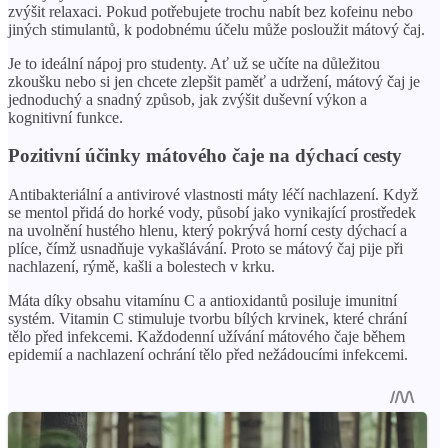
zvýšit relaxaci. Pokud potřebujete trochu nabít bez kofeinu nebo
jiných stimulantů, k podobnému účelu může posloužit mátový čaj.
Je to ideální nápoj pro studenty. Ať už se učíte na důležitou
zkoušku nebo si jen chcete zlepšit paměť a udržení, mátový čaj je
jednoduchý a snadný způsob, jak zvýšit duševní výkon a
kognitivní funkce.
Pozitivní účinky mátového čaje na dýchací cesty
Antibakteriální a antivirové vlastnosti máty léčí nachlazení. Když
se mentol přidá do horké vody, působí jako vynikající prostředek
na uvolnění hustého hlenu, který pokrývá horní cesty dýchací a
plíce, čímž usnadňuje vykašlávání. Proto se mátový čaj pije při
nachlazení, rýmě, kašli a bolestech v krku.
Máta díky obsahu vitamínu C a antioxidantů posiluje imunitní
systém. Vitamin C stimuluje tvorbu bílých krvinek, které chrání
tělo před infekcemi. Každodenní užívání mátového čaje během
epidemií a nachlazení ochrání tělo před nežádoucími infekcemi.