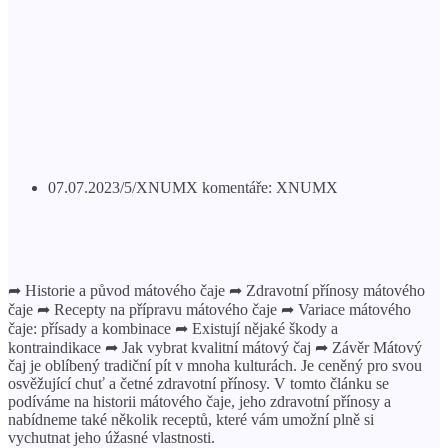
07.07.2023/5/XNUMX komentáře: XNUMX
➦ Historie a původ mátového čaje ➦ Zdravotní přínosy mátového
čaje ➦ Recepty na přípravu mátového čaje ➦ Variace mátového
čaje: přísady a kombinace ➦ Existují nějaké škody a
kontraindikace ➦ Jak vybrat kvalitní mátový čaj ➦ Závěr Mátový
čaj je oblíbený tradiční pít v mnoha kulturách. Je ceněný pro svou
osvěžující chuť a četné zdravotní přínosy. V tomto článku se
podíváme na historii mátového čaje, jeho zdravotní přínosy a
nabídneme také několik receptů, které vám umožní plně si
vychutnat jeho úžasné vlastnosti.