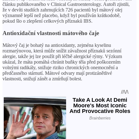
článku publikovaného v Clinical Gastroenterology. Autoři zjistili,
že v devíti studiích zahrnujících 726 pacientů byl mátový olej
významně lepší než placebo, když byl používán krátkodobě,
pokud šlo o zlepšení celkových příznaků IBS.
Antioxidační vlastnosti mátového čaje
Mátový čaj je bohatý na antioxidanty, zejména kyselinu
rozmarýnovou, která může snížit závažnost příznaků sezónní
alergie, takže jej lze použít při léčbě alergické rýmy. Výzkum
ukázal, že máta pomáhá chránit buňky těla před poškozením
volnými radikály, snižuje riziko chronických onemocnění a
předčasného stárnutí. Mátové odvary mají protizánětlivé
vlastnosti, snižují zánět a zmírňují bolest.