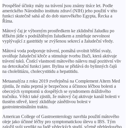
Prospěšné účinky máty na trávení jsou známy tisíce let. Podle
amerického Národního institutu zdraví (NIH) jeho použití v této
funkci skutečně sahá až do dob starověkého Egypta, Řecka a
Říma.
Mátový čaj je výborným prostředkem ke zklidnění žaludku po
těžkém jídle s podrážděným žaludkem a zmírňuje nevolnost
vyplývající z gastritidy se zvýšenou sekrecí a žaludeční vředy.
Mátová voda podporuje trávení, pomáhá uvolnit břišní svaly,
uvolňuje žaludeční křeče a stimuluje tvorbu žluči, která aktivuje
trávení tuků. Čistící vlastnosti mátového nálevu mají pozitivní vliv
na detoxikační funkci jater. Bylina se přidává do bylinných čajů
na cholelitiázu, cholecystitidu a hepatitidu.
Metaanalýza z roku 2019 zveřejněná na Complement Altern Med
zjistila, že máta peprná je bezpečnou a účinnou léčbou bolesti a
obecných symptomů u dospělých se syndromem dráždivého
tračníku. Vědci také zjistili, že mátový čaj aktivuje kanál bolesti v
tlustém střevě, který zklidňuje zánětlivou bolest v
gastrointestinálním traktu.
American College of Gastroenterology navrhla použití mátového
oleje jako účinné léčby pro symptomatickou úlevu u IBS. Tým
založil svůj verdikt na řadě vědeckých studií, včetně přehledového