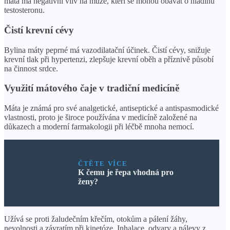
máta má negativní vliv na muže, kteří se mohou obávat o hladinu
testosteronu.
Čistí krevní cévy
Bylina máty peprné má vazodilatační účinek. Čistí cévy, snižuje
krevní tlak při hypertenzi, zlepšuje krevní oběh a příznivě působí
na činnost srdce.
Využití mátového čaje v tradiční medicíně
Máta je známá pro své analgetické, antiseptické a antispasmodické
vlastnosti, proto je široce používána v medicíně založené na
důkazech a moderní farmakologii při léčbě mnoha nemocí.
ČTĚTE VÍCE
K čemu je řepa vhodná pro
ženy?
Užívá se proti žaludečním křečím, otokům a pálení žáhy,
nevolnosti a závratím při kinetóze. Inhalace, odvary a nálevy z