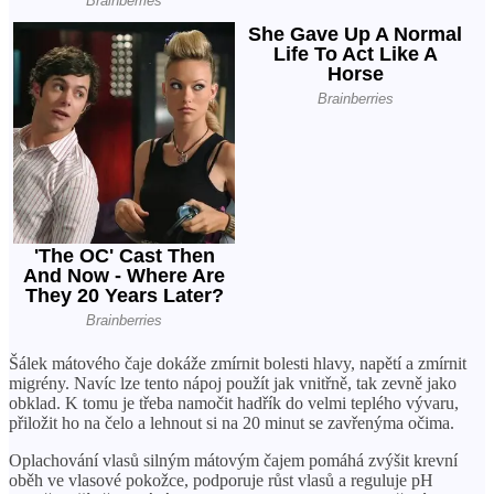
Šálek mátového čaje dokáže zmírnit bolesti hlavy, napětí a zmírnit
migrény. Navíc lze tento nápoj použít jak vnitřně, tak zevně jako
obklad. K tomu je třeba namočit hadřík do velmi teplého vývaru,
přiložit ho na čelo a lehnout si na 20 minut se zavřenýma očima.
Oplachování vlasů silným mátovým čajem pomáhá zvýšit krevní
oběh ve vlasové pokožce, podporuje růst vlasů a reguluje pH