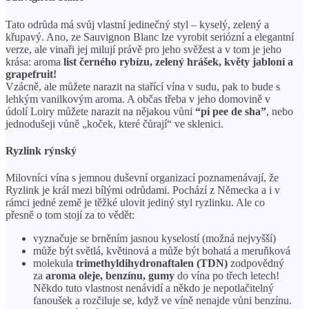
Tato odrůda má svůj vlastní jedinečný styl – kyselý, zelený a
křupavý. Ano, ze Sauvignon Blanc lze vyrobit seriózní a elegantní
verze, ale vinaři jej milují právě pro jeho svěžest a v tom je jeho
krása: aroma
list černého rybízu, zelený hrášek, květy jabloní a
grapefruit!
Vzácně, ale můžete narazit na stařící vína v sudu, pak to bude s
lehkým vanilkovým aroma. A občas třeba v jeho domovině v
údolí Loiry můžete narazit na nějakou vůni
“pi pee de sha”
, nebo
jednodušeji vůně „koček, které čůrají“ ve sklenici.
Ryzlink rýnský
Milovníci vína s jemnou duševní organizací poznamenávají, že
Ryzlink je král mezi bílými odrůdami. Pochází z Německa a i v
rámci jedné země je těžké ulovit jediný styl ryzlinku. Ale co
přesně o tom stojí za to vědět:
vyznačuje se brněním jasnou kyselostí (možná nejvyšší)
může být světlá, květinová a může být bohatá a meruňková
molekula
trimethyldihydronaftalen (TDN)
zodpovědný
za
aroma oleje, benzínu, gumy
do vína po třech letech!
Někdo tuto vlastnost nenávidí a někdo je nepotlačitelný
fanoušek a rozčiluje se, když ve víně nenajde vůni benzínu.