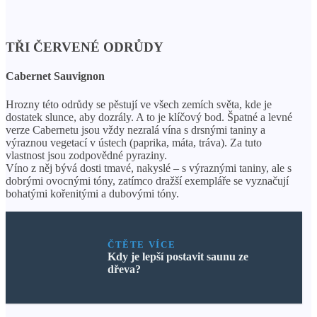
TŘI ČERVENÉ ODRŮDY
Cabernet Sauvignon
Hrozny této odrůdy se pěstují ve všech zemích světa, kde je
dostatek slunce, aby dozrály. A to je klíčový bod. Špatné a levné
verze Cabernetu jsou vždy nezralá vína s drsnými taniny a
výraznou vegetací v ústech (paprika, máta, tráva). Za tuto
vlastnost jsou zodpovědné pyraziny.
Víno z něj bývá dosti tmavé, nakyslé – s výraznými taniny, ale s
dobrými ovocnými tóny, zatímco dražší exempláře se vyznačují
bohatými kořenitými a dubovými tóny.
ČTĚTE VÍCE
Kdy je lepší postavit saunu ze
dřeva?