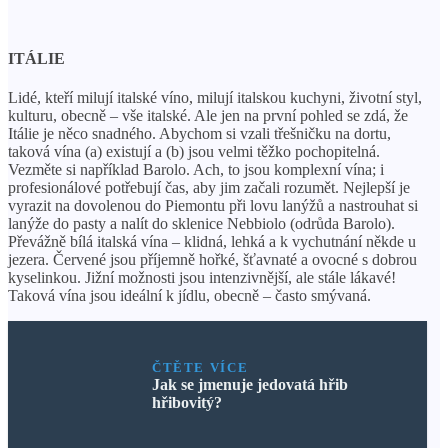
ITÁLIE
Lidé, kteří milují italské víno, milují italskou kuchyni, životní styl,
kulturu, obecně – vše italské. Ale jen na první pohled se zdá, že
Itálie je něco snadného. Abychom si vzali třešničku na dortu,
taková vína (a) existují a (b) jsou velmi těžko pochopitelná.
Vezměte si například Barolo. Ach, to jsou komplexní vína; i
profesionálové potřebují čas, aby jim začali rozumět. Nejlepší je
vyrazit na dovolenou do Piemontu při lovu lanýžů a nastrouhat si
lanýže do pasty a nalít do sklenice Nebbiolo (odrůda Barolo).
Převážně bílá italská vína – klidná, lehká a k vychutnání někde u
jezera. Červené jsou příjemně hořké, šťavnaté a ovocné s dobrou
kyselinkou. Jižní možnosti jsou intenzivnější, ale stále lákavé!
Taková vína jsou ideální k jídlu, obecně – často smývaná.
ČTĚTE VÍCE
Jak se jmenuje jedovatá hřib
hřibovitý?