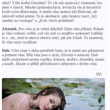
silný? Váže hořká čokoláda? To vše má opalovací vlastnosti, tzn.
plete v ústech. Mnoho (jednoduchých, levných) vín je hrozných
kvůli svým tříslovinám. A drahá vína mohou být tříslovitá, ale
zároveň velmi jemná. To je akrobacie, jako hranice mezi „být
snadný na vzestupu“ a „jít do všech problémů“.
Zůstatek.
Pro víno je to velmi důležité! Dám vám příklad. Pokud
je víno voňavé, světlé, což vás nutí co nejdříve usrknout! Uděláte
to a . nic, není to taková ohnivá chuť, jak jste čekali. To znamená,
že víno není vyvážené.
Dub.
Víno zraje v dubu poměrně často, je to nutné pro pikantnost
a jemnost vína. Bílá vína jsou o stylu, červená o nutnosti. Dub
může poskytnout aroma vanilky, kokosu, skořice, doutníků, toastu
a kouře. Zkuste si příště přičichnout k některým z těchto vůní.