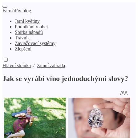
Farmářův blog
Jarní květiny
Podnikání v obci
Sbírka nápadů
Trávník
Zavlažovací systémy
Zlepšení
Hlavní stránka
/
Zimní zahrada
Jak se vyrábí víno jednoduchými slovy?