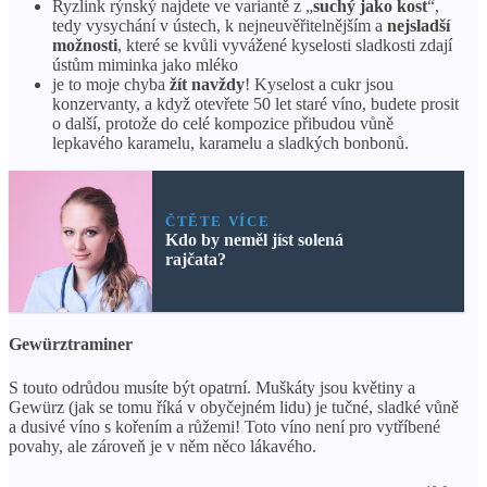
Ryzlink rýnský najdete ve variantě z „
suchý jako kost
“,
tedy vysychání v ústech, k nejneuvěřitelnějším a
nejsladší
možnosti
, které se kvůli vyvážené kyselosti sladkosti zdají
ústům miminka jako mléko
je to moje chyba
žít navždy
! Kyselost a cukr jsou
konzervanty, a když otevřete 50 let staré víno, budete prosit
o další, protože do celé kompozice přibudou vůně
lepkavého karamelu, karamelu a sladkých bonbonů.
ČTĚTE VÍCE
Kdo by neměl jíst solená
rajčata?
Gewürztraminer
S touto odrůdou musíte být opatrní. Muškáty jsou květiny a
Gewürz (jak se tomu říká v obyčejném lidu) je tučné, sladké vůně
a dusivé víno s kořením a růžemi! Toto víno není pro vytříbené
povahy, ale zároveň je v něm něco lákavého.