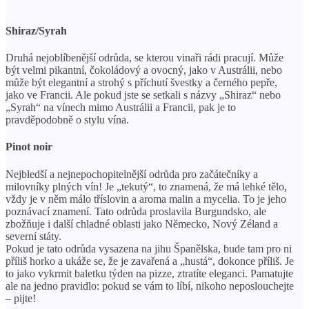
Shiraz/Syrah
Druhá nejoblíbenější odrůda, se kterou vinaři rádi pracují. Může
být velmi pikantní, čokoládový a ovocný, jako v Austrálii, nebo
může být elegantní a strohý s příchutí švestky a černého pepře,
jako ve Francii. Ale pokud jste se setkali s názvy „Shiraz“ nebo
„Syrah“ na vínech mimo Austrálii a Francii, pak je to
pravděpodobně o stylu vína.
Pinot noir
Nejbledší a nejnepochopitelnější odrůda pro začátečníky a
milovníky plných vín! Je „tekutý“, to znamená, že má lehké tělo,
vždy je v něm málo tříslovin a aroma malin a mycelia. To je jeho
poznávací znamení. Tato odrůda proslavila Burgundsko, ale
zbožňuje i další chladné oblasti jako Německo, Nový Zéland a
severní státy.
Pokud je tato odrůda vysazena na jihu Španělska, bude tam pro ni
příliš horko a ukáže se, že je zavařená a „hustá“, dokonce příliš. Je
to jako vykrmit baletku týden na pizze, ztratíte eleganci. Pamatujte
ale na jedno pravidlo: pokud se vám to líbí, nikoho neposlouchejte
– pijte!