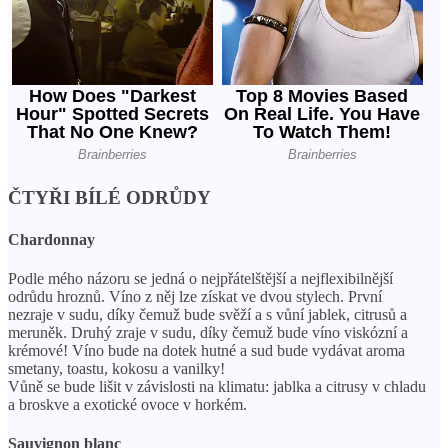
ČTYŘI BÍLÉ ODRŮDY
Chardonnay
Podle mého názoru se jedná o nejpřátelštější a nejflexibilnější
odrůdu hroznů. Víno z něj lze získat ve dvou stylech. První
nezraje v sudu, díky čemuž bude svěží a s vůní jablek, citrusů a
meruněk. Druhý zraje v sudu, díky čemuž bude víno viskózní a
krémové! Víno bude na dotek hutné a sud bude vydávat aroma
smetany, toastu, kokosu a vanilky!
Vůně se bude lišit v závislosti na klimatu: jablka a citrusy v chladu
a broskve a exotické ovoce v horkém.
Sauvignon blanc