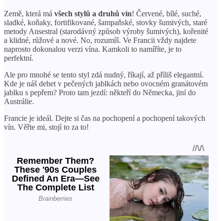
Země, která má
všech stylů a druhů vín
! Červené, bílé, suché,
sladké, koňaky, fortifikované, šampaňské, stovky šumivých, staré
metody Ansestral (starodávný způsob výroby šumivých), kořenité
a klidné, růžové a nové. No, rozumíš. Ve Francii vždy najdete
naprosto dokonalou verzi vína. Kamkoli to namíříte, je to
perfektní.
Ale pro mnohé se tento styl zdá nudný, říkají, až příliš elegantní.
Kde je náš dehet v pečených jablkách nebo ovocném granátovém
jablku s pepřem? Proto tam jezdí: někteří do Německa, jiní do
Austrálie.
Francie je ideál. Dejte si čas na pochopení a pochopení takových
vín. Věřte mi, stojí to za to!