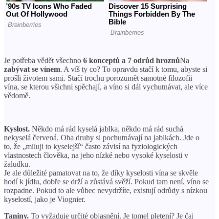
Je potřeba vědět všechno
6 konceptů a 7 odrůd hroznů
Na
zabývat se vínem
. A víš ty co? To opravdu stačí k tomu, abyste si
prošli životem sami. Stačí trochu porozumět samotné filozofii
vína, se kterou všichni spěchají, a víno si dál vychutnávat, ale více
vědomě.
Kyslost.
Někdo má rád kyselá jablka, někdo má rád suchá
nekyselá červená. Oba druhy si pochutnávají na jablkách. Jde o
to, že „miluji to kyselejší“ často závisí na fyziologických
vlastnostech člověka, na jeho nízké nebo vysoké kyselosti v
žaludku.
Je ale důležité pamatovat na to, že díky kyselosti vína se skvěle
hodí k jídlu, dobře se drží a zůstává svěží. Pokud tam není, víno se
rozpadne. Pokud to ale vůbec nevydržíte, existují odrůdy s nízkou
kyselostí, jako je Viognier.
Taniny.
To vyžaduje určité objasnění. Je tomel pletení? Je čaj