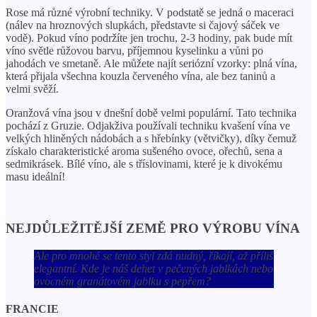
Rose má různé výrobní techniky. V podstatě se jedná o maceraci
(nálev na hroznových slupkách, představte si čajový sáček ve
vodě). Pokud víno podržíte jen trochu, 2-3 hodiny, pak bude mít
víno světle růžovou barvu, příjemnou kyselinku a vůni po
jahodách ve smetaně. Ale můžete najít seriózní vzorky: plná vína,
která přijala všechna kouzla červeného vína, ale bez taninů a
velmi svěží.
Oranžová vína jsou v dnešní době velmi populární. Tato technika
pochází z Gruzie. Odjakživa používali techniku ​​kvašení vína ve
velkých hliněných nádobách a s hřebínky (větvičky), díky čemuž
získalo charakteristické aroma sušeného ovoce, ořechů, sena a
sedmikrásek. Bílé víno, ale s tříslovinami, které je k divokému
masu ideální!
NEJDŮLEŽITĚJŠÍ ZEMĚ PRO VÝROBU VÍNA
Ale pro mnohé se tento styl zdá nudný, říkají, až příliš
elegantní. Kde je náš dehet v pečených jablkách nebo
ovocném granátovém jablku s pepřem?
FRANCIE