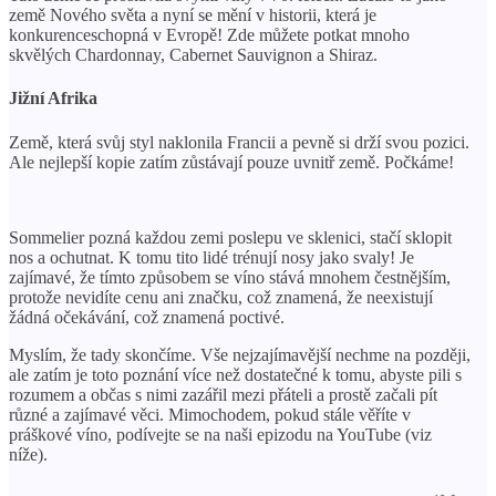
země Nového světa a nyní se mění v historii, která je
konkurenceschopná v Evropě! Zde můžete potkat mnoho
skvělých Chardonnay, Cabernet Sauvignon a Shiraz.
Jižní Afrika
Země, která svůj styl naklonila Francii a pevně si drží svou pozici.
Ale nejlepší kopie zatím zůstávají pouze uvnitř země. Počkáme!
Sommelier pozná každou zemi poslepu ve sklenici, stačí sklopit
nos a ochutnat. K tomu tito lidé trénují nosy jako svaly! Je
zajímavé, že tímto způsobem se víno stává mnohem čestnějším,
protože nevidíte cenu ani značku, což znamená, že neexistují
žádná očekávání, což znamená poctivé.
Myslím, že tady skončíme. Vše nejzajímavější nechme na později,
ale zatím je toto poznání více než dostatečné k tomu, abyste pili s
rozumem a občas s nimi zazářil mezi přáteli a prostě začali pít
různé a zajímavé věci. Mimochodem, pokud stále věříte v
práškové víno, podívejte se na naši epizodu na YouTube (viz
níže).