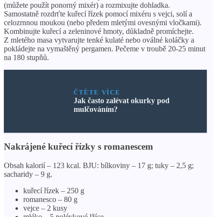
(můžete použít ponorný mixér) a rozmixujte dohladka.
Samostatně rozdrťte kuřecí řízek pomocí mixéru s vejci, solí a
celozrnnou moukou (nebo předem mletými ovesnými vločkami).
Kombinujte kuřecí a zeleninové hmoty, důkladně promíchejte.
Z mletého masa vytvarujte tenké kulaté nebo oválné koláčky a
pokládejte na vymaštěný pergamen. Pečeme v troubě 20-25 minut
na 180 stupňů.
ČTĚTE VÍCE
Jak často zalévat okurky pod
mulčováním?
Nakrájené kuřecí řízky s romanescem
Obsah kalorií – 123 kcal. BJU: bílkoviny – 17 g; tuky – 2,5 g;
sacharidy – 9 g.
kuřecí řízek – 250 g
romanesco – 80 g
vejce – 2 kusy
mléko – 5 polévkové lžíce.