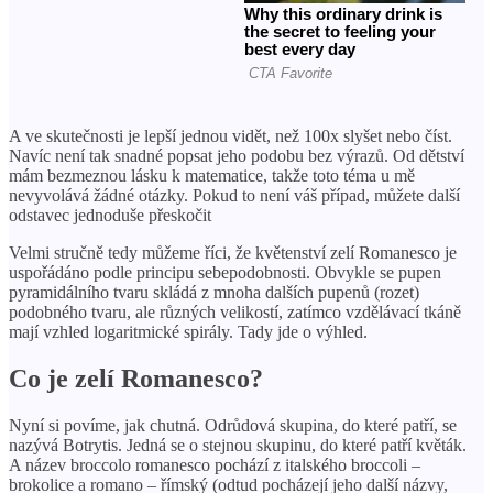
A ve skutečnosti je lepší jednou vidět, než 100x slyšet nebo číst.
Navíc není tak snadné popsat jeho podobu bez výrazů. Od dětství
mám bezmeznou lásku k matematice, takže toto téma u mě
nevyvolává žádné otázky. Pokud to není váš případ, můžete další
odstavec jednoduše přeskočit
Velmi stručně tedy můžeme říci, že květenství zelí Romanesco je
uspořádáno podle principu sebepodobnosti. Obvykle se pupen
pyramidálního tvaru skládá z mnoha dalších pupenů (rozet)
podobného tvaru, ale různých velikostí, zatímco vzdělávací tkáně
mají vzhled logaritmické spirály. Tady jde o výhled.
Co je zelí Romanesco?
Nyní si povíme, jak chutná. Odrůdová skupina, do které patří, se
nazývá Botrytis. Jedná se o stejnou skupinu, do které patří květák.
A název broccolo romanesco pochází z italského broccoli –
brokolice a romano – římský (odtud pocházejí jeho další názvy,