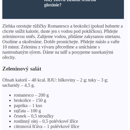
gloxinie?
Zlehka orestujte růžičky Romanesco a brokolici (pokud hubnete a
chcete snížit kalorie, duste jen s vodou pod pokličkou). Přidejte
zeleninovou směs. Zalijeme vodou, přidáme zakysanou smetanu.
Osolíme a okořeníme. Dobře promíchejte. Přidejte máslo a vařte
10 minut. Zeleninu z vývaru přecedíme a smícháme s
nastrouhaným sýrem. Dáme na talíř a posypeme nasekanými
ořechy.
Zeleninový salát
Obsah kalorií – 48 kcal. BJU: bílkoviny – 2 g; tuky – 3 g;
sacharidy – 4,5 g.
romanesco – 200 g
brokolice – 150 g
paprika – 1 kus
rajčata – 100 g
česnek – 0,5 stroužky
rostlinný olej – 0,5 polévkové lžíce
citronová šťáva – 1 polévkové lžíce