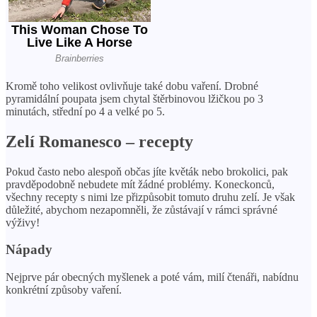
Kromě toho velikost ovlivňuje také dobu vaření. Drobné
pyramidální poupata jsem chytal štěrbinovou lžičkou po 3
minutách, střední po 4 a velké po 5.
Zelí Romanesco – recepty
Pokud často nebo alespoň občas jíte květák nebo brokolici, pak
pravděpodobně nebudete mít žádné problémy. Koneckonců,
všechny recepty s nimi lze přizpůsobit tomuto druhu zelí. Je však
důležité, abychom nezapomněli, že zůstávají v rámci správné
výživy!
Nápady
Nejprve pár obecných myšlenek a poté vám, milí čtenáři, nabídnu
konkrétní způsoby vaření.