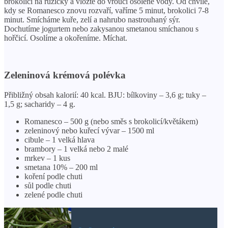
brokolici na růžičky a vložte do vroucí osolené vody. Od chvíle,
kdy se Romanesco znovu rozvaří, vaříme 5 minut, brokolici 7-8
minut. Smícháme kuře, zelí a nahrubo nastrouhaný sýr.
Dochutíme jogurtem nebo zakysanou smetanou smíchanou s
hořčicí. Osolíme a okořeníme. Míchat.
Zeleninová krémová polévka
Přibližný obsah kalorií: 40 kcal. BJU: bílkoviny – 3,6 g; tuky –
1,5 g; sacharidy – 4 g.
Romanesco – 500 g (nebo směs s brokolicí/květákem)
zeleninový nebo kuřecí vývar – 1500 ml
cibule – 1 velká hlava
brambory – 1 velká nebo 2 malé
mrkev – 1 kus
smetana 10% – 200 ml
koření podle chuti
sůl podle chuti
zelené podle chuti