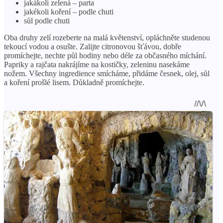
jakákoli zelená – parta
jakékoli koření – podle chuti
sůl podle chuti
Oba druhy zelí rozeberte na malá květenství, opláchněte studenou
tekoucí vodou a osušte. Zalijte citronovou šťávou, dobře
promíchejte, nechte půl hodiny nebo déle za občasného míchání.
Papriky a rajčata nakrájíme na kostičky, zeleninu nasekáme
nožem. Všechny ingredience smícháme, přidáme česnek, olej, sůl
a koření prošlé lisem. Důkladně promíchejte.