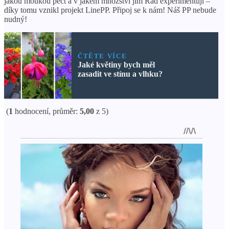
jakou moukou péct a v jakém množství jím Rád experimentuji –
díky tomu vznikl projekt LinePP. Připoj se k nám! Náš PP nebude
nudný!
ČTĚTE VÍCE
Jaké květiny bych měl
zasadit ve stínu a vlhku?
(
1
hodnocení, průměr:
5,00
z 5)