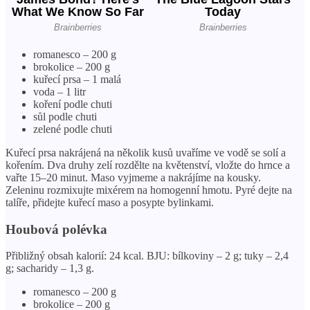
romanesco – 200 g
brokolice – 200 g
kuřecí prsa – 1 malá
voda – 1 litr
koření podle chuti
sůl podle chuti
zelené podle chuti
Kuřecí prsa nakrájená na několik kusů uvaříme ve vodě se solí a
kořením. Dva druhy zelí rozdělte na květenství, vložte do hrnce a
vařte 15–20 minut. Maso vyjmeme a nakrájíme na kousky.
Zeleninu rozmixujte mixérem na homogenní hmotu. Pyré dejte na
talíře, přidejte kuřecí maso a posypte bylinkami.
Houbová polévka
Přibližný obsah kalorií: 24 kcal. BJU: bílkoviny – 2 g; tuky – 2,4
g; sacharidy – 1,3 g.
romanesco – 200 g
brokolice – 200 g