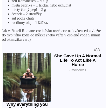
zelí Romanesco – 500 g
mletá paprika – 1 lžička. nebo ochutnat
mletý černý pepř – 2 g
česnek – 2 stroužky
sůl podle chuti
rostlinný olej – 1 lžička.
Jak vařit zelí Romanesco: hlávku rozeberte na květenství a vložte
do dvojitého kotle do měkka (nebo vařte v osolené vodě 5 minut
od okamžiku varu).