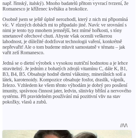
např. římský, italský). Mnoho badatelů přitom vyvrací tvrzení, že
Romanesco je kříženec květáku a brokolice.
Osobně jsem se ještě úplně nerozhodl, který z nich mi připomíná
víc. V různých dobách mi to připadalo jiné. Navíc ve srovnání s
nimi je tento typ mnohem jemnější, bez mírné hořkosti, s tóny
smetanově ořechové chuti. Abyste však ocenili veškerou
lahodnost, je důležité dodržovat technologii vaření, konkrétně
nepřevařit! Ale o tom budeme mluvit samostatně v tématu – jak
vařit zelí Romanesco.
Jedná se o dietní výrobek s vysokou nutriční hodnotou a je lehce
stravitelný. Je jedním z bohatých zdrojů vitamínu C, dále K, B1,
B3, B4, B5. Obsahuje hodně dietní vlákniny, minerálních solí a
látek, karotenoidy. Kompozice obsahuje fosfor, draslík, vápník,
železo. Vzhledem ke všem těmto výhodám je dobrý pro posílení
imunity, správnou činnost jater, ledvin, slinivky břišní a nervového
systému. Při pravidelném používání má pozitivní vliv na stav
pokožky, vlasů a zubů.