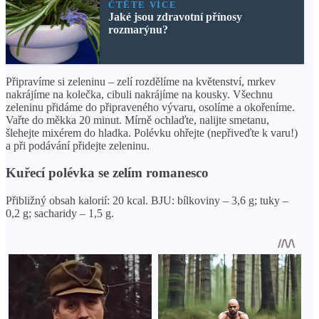
ČTĚTE VÍCE
Jaké jsou zdravotní přínosy
rozmarýnu?
Připravíme si zeleninu – zelí rozdělíme na květenství, mrkev
nakrájíme na kolečka, cibuli nakrájíme na kousky. Všechnu
zeleninu přidáme do připraveného vývaru, osolíme a okořeníme.
Vařte do měkka 20 minut. Mírně ochlaďte, nalijte smetanu,
šlehejte mixérem do hladka. Polévku ohřejte (nepřiveďte k varu!)
a při podávání přidejte zeleninu.
Kuřecí polévka se zelím romanesco
Přibližný obsah kalorií: 20 kcal. BJU: bílkoviny – 3,6 g; tuky –
0,2 g; sacharidy – 1,5 g.