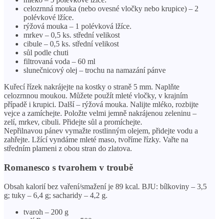
celozrnná mouka (nebo ovesné vločky nebo krupice) – 2
polévkové lžíce.
rýžová mouka – 1 polévková lžíce.
mrkev – 0,5 ks. střední velikost
cibule – 0,5 ks. střední velikost
sůl podle chuti
filtrovaná voda – 60 ml
slunečnicový olej – trochu na namazání pánve
Kuřecí řízek nakrájejte na kostky o straně 5 mm. Naplňte
celozrnnou moukou. Můžete použít mleté ​​vločky, v krajním
případě i krupici. Další – rýžová mouka. Nalijte mléko, rozbijte
vejce a zamíchejte. Položte velmi jemně nakrájenou zeleninu –
zelí, mrkev, cibuli. Přidejte sůl a promíchejte.
Nepřilnavou pánev vymažte rostlinným olejem, přidejte vodu a
zahřejte. Lžící vyndáme mleté ​​maso, tvoříme řízky. Vařte na
středním plameni z obou stran do zlatova.
Romanesco s tvarohem v troubě
Obsah kalorií bez vaření/smažení je 89 kcal. BJU: bílkoviny – 3,5
g; tuky – 6,4 g; sacharidy – 4,2 g.
tvaroh – 200 g