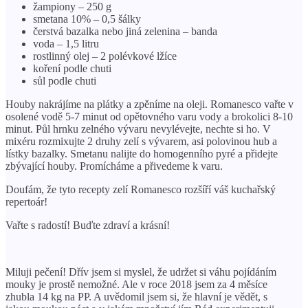
žampiony – 250 g
smetana 10% – 0,5 šálky
čerstvá bazalka nebo jiná zelenina – banda
voda – 1,5 litru
rostlinný olej – 2 polévkové lžíce
koření podle chuti
sůl podle chuti
Houby nakrájíme na plátky a zpěníme na oleji. Romanesco vařte v
osolené vodě 5-7 minut od opětovného varu vody a brokolici 8-10
minut. Půl hrnku zelného vývaru nevylévejte, nechte si ho. V
mixéru rozmixujte 2 druhy zelí s vývarem, asi polovinou hub a
lístky bazalky. Smetanu nalijte do homogenního pyré a přidejte
zbývající houby. Promícháme a přivedeme k varu.
Doufám, že tyto recepty zelí Romanesco rozšíří váš kuchařský
repertoár!
Vařte s radostí! Buďte zdraví a krásní!
Miluji pečení! Dřív jsem si myslel, že udržet si váhu pojídáním
mouky je prostě nemožné. Ale v roce 2018 jsem za 4 měsíce
zhubla 14 kg na PP. A uvědomil jsem si, že hlavní je vědět, s