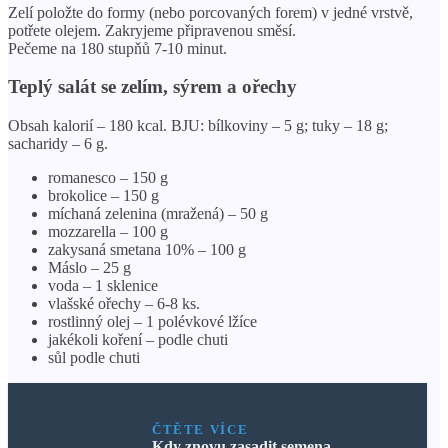
Zelí položte do formy (nebo porcovaných forem) v jedné vrstvě,
potřete olejem. Zakryjeme připravenou směsí.
Pečeme na 180 stupňů 7-10 minut.
Teplý salát se zelím, sýrem a ořechy
Obsah kalorií – 180 kcal. BJU: bílkoviny – 5 g; tuky – 18 g;
sacharidy – 6 g.
romanesco – 150 g
brokolice – 150 g
míchaná zelenina (mražená) – 50 g
mozzarella – 100 g
zakysaná smetana 10% – 100 g
Máslo – 25 g
voda – 1 sklenice
vlašské ořechy – 6-8 ks.
rostlinný olej – 1 polévkové lžíce
jakékoli koření – podle chuti
sůl podle chuti
ČTĚTE VÍCE
Kdy znovu zasadit semena