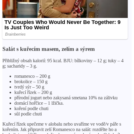
Salát s kuřecím masem, zelím a sýrem
Přibližný obsah kalorií: 95 kcal. BJU: bílkoviny – 12 g; tuky – 4
g; sacharidy – 3 g.
romanesco – 200 g
brokolice – 150 g
tvrdý sýr – 50 g
kuřecí řízek – 200 g
přírodní jogurt nebo zakysaná smetana 10% na zálivku
domácí hořčice – 1 lžička.
koření podle chuti
sůl podle chuti
Kuřecí řízek upečeme v alobalu nebo uvaříme ve vodě/v páře s
kořením. Jak připravit zelí Romanesco na salát: rozdělte ho a