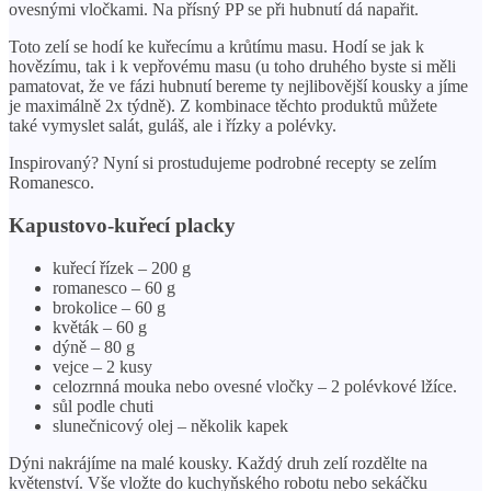
ovesnými vločkami. Na přísný PP se při hubnutí dá napařit.
Toto zelí se hodí ke kuřecímu a krůtímu masu. Hodí se jak k
hovězímu, tak i k vepřovému masu (u toho druhého byste si měli
pamatovat, že ve fázi hubnutí bereme ty nejlibovější kousky a jíme
je maximálně 2x týdně). Z kombinace těchto produktů můžete
také vymyslet salát, guláš, ale i řízky a polévky.
Inspirovaný? Nyní si prostudujeme podrobné recepty se zelím
Romanesco.
Kapustovo-kuřecí placky
kuřecí řízek – 200 g
romanesco – 60 g
brokolice – 60 g
květák – 60 g
dýně – 80 g
vejce – 2 kusy
celozrnná mouka nebo ovesné vločky – 2 polévkové lžíce.
sůl podle chuti
slunečnicový olej – několik kapek
Dýni nakrájíme na malé kousky. Každý druh zelí rozdělte na
květenství. Vše vložte do kuchyňského robotu nebo sekáčku