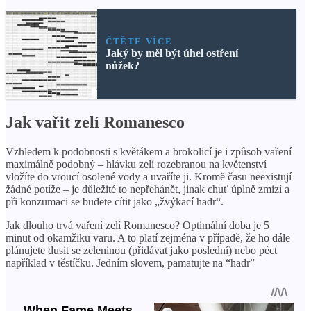
ČTĚTE VÍCE
Jaký by měl být úhel ostření
nůžek?
Jak vařit zelí Romanesco
Vzhledem k podobnosti s květákem a brokolicí je i způsob vaření
maximálně podobný – hlávku zelí rozebranou na květenství
vložíte do vroucí osolené vody a uvaříte ji. Kromě času neexistují
žádné potíže – je důležité to nepřehánět, jinak chuť úplně zmizí a
při konzumaci se budete cítit jako „žvýkací hadr“.
Jak dlouho trvá vaření zelí Romanesco? Optimální doba je 5
minut od okamžiku varu. A to platí zejména v případě, že ho dále
plánujete dusit se zeleninou (přidávat jako poslední) nebo péct
například v těstíčku. Jedním slovem, pamatujte na “hadr”