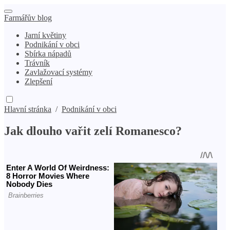
Farmářův blog
Jarní květiny
Podnikání v obci
Sbírka nápadů
Trávník
Zavlažovací systémy
Zlepšení
Hlavní stránka
/
Podnikání v obci
Jak dlouho vařit zelí Romanesco?