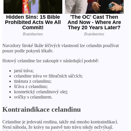
Navzdory široké škále léčivých vlastností lze celandin používat
pouze podle pokynů lékaře.
Hotový celandine lze zakoupit v následující podobě:
jarní tráva;
celandine tráva ve filtračních sáčcích;
tinktura z celandinu;
šťáva z celandinu;
kosmetický celandinový olej;
svíčky s celandinem.
Kontraindikace celandinu
Celandine je jedovatá rostlina, takže má mnoho kontraindikací.
Není náhoda, že krávy na pastvě tuto trávu nikdy nežvýkají.