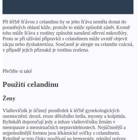
Při léčbě šťávou z celandinu by se jeho šťáva neměla dostat do
poraněných oblastí kůže, protože to může způsobit zánět. Kromě
toho může šťáva z rostliny způsobit narušení střevní mikroflóry.
Proto se při užívání přípravků s celandinem může uvnitř objevit
zácpa nebo dysbakterióza. Současně je alergie na celandin vzácná,
v případě jejích příznaků je rostlina zrušena.
Přečtěte si také
Použití celandinu
Ženy
Vlaštovičník je účinný prostředek k léčbě gynekologických
onemocnění: drozd, eroze děložního hrdla, myomy a kolpitida.
Bylinkáři doporučují jedy a infuze vlaštovičníku ženám v
menopauze a menstruačních nepravidelnostech. Nejúčinnější a
nejpohodlnější formou jsou lékárnické svíčky s celandinem.
Rektálně se tyto čípky používají na hemoroidy, rektální polypy,