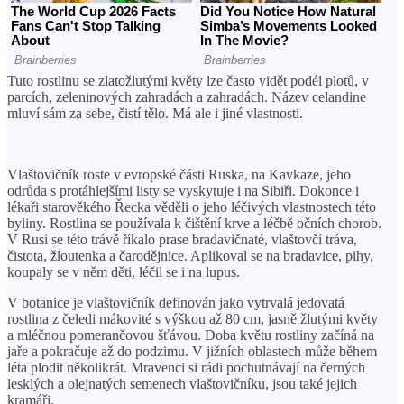
Tuto rostlinu se zlatožlutými květy lze často vidět podél plotů, v
parcích, zeleninových zahradách a zahradách. Název celandine
mluví sám za sebe, čistí tělo. Má ale i jiné vlastnosti.
Vlaštovičník roste v evropské části Ruska, na Kavkaze, jeho
odrůda s protáhlejšími listy se vyskytuje i na Sibiři. Dokonce i
lékaři starověkého Řecka věděli o jeho léčivých vlastnostech této
byliny. Rostlina se používala k čištění krve a léčbě očních chorob.
V Rusi se této trávě říkalo prase bradavičnaté, vlaštovčí tráva,
čistota, žloutenka a čarodějnice. Aplikoval se na bradavice, pihy,
koupaly se v něm děti, léčil se i na lupus.
V botanice je vlaštovičník definován jako vytrvalá jedovatá
rostlina z čeledi mákovité s výškou až 80 cm, jasně žlutými květy
a mléčnou pomerančovou šťávou. Doba květu rostliny začíná na
jaře a pokračuje až do podzimu. V jižních oblastech může během
léta plodit několikrát. Mravenci si rádi pochutnávají na černých
lesklých a olejnatých semenech vlaštovičníku, jsou také jejich
kramáři.