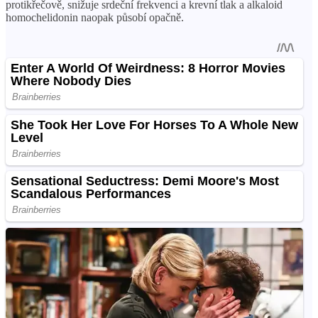
protikřečově, snižuje srdeční frekvenci a krevní tlak a alkaloid
homochelidonin naopak působí opačně.