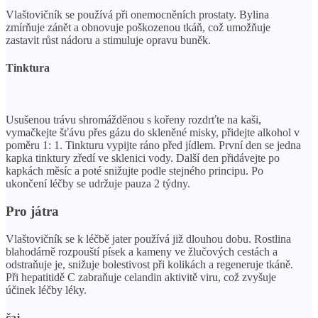
Vlaštovičník se používá při onemocněních prostaty. Bylina
zmírňuje zánět a obnovuje poškozenou tkáň, což umožňuje
zastavit růst nádoru a stimuluje opravu buněk.
Tinktura
Usušenou trávu shromážděnou s kořeny rozdrťte na kaši,
vymačkejte šťávu přes gázu do skleněné misky, přidejte alkohol v
poměru 1: 1. Tinkturu vypijte ráno před jídlem. První den se jedna
kapka tinktury zředí ve sklenici vody. Další den přidávejte po
kapkách měsíc a poté snižujte podle stejného principu. Po
ukončení léčby se udržuje pauza 2 týdny.
Pro játra
Vlaštovičník se k léčbě jater používá již dlouhou dobu. Rostlina
blahodárně rozpouští písek a kameny ve žlučových cestách a
odstraňuje je, snižuje bolestivost při kolikách a regeneruje tkáně.
Při hepatitidě C zabraňuje celandin aktivitě viru, což zvyšuje
účinek léčby léky.
čaj