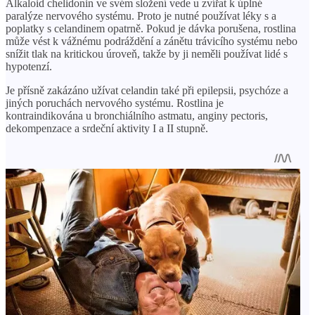
Alkaloid chelidonin ve svém složení vede u zvířat k úplné
paralýze nervového systému. Proto je nutné používat léky s a
poplatky s celandinem opatrně. Pokud je dávka porušena, rostlina
může vést k vážnému podráždění a zánětu trávicího systému nebo
snížit tlak na kritickou úroveň, takže by ji neměli používat lidé s
hypotenzí.
Je přísně zakázáno užívat celandin také při epilepsii, psychóze a
jiných poruchách nervového systému. Rostlina je
kontraindikována u bronchiálního astmatu, anginy pectoris,
dekompenzace a srdeční aktivity I a II stupně.