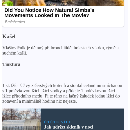
Kašel
Vlaštovičník je účinný při bronchitidě, bolestech v krku, rýmě a
suchém kašli.
Tinktura
1 st. lžíci šťávy z čerstvých kořenů a stonků celandinu smíchanou
s 1 polévkovou lžící. lžíci vodky a přidejte 1 polévkovou lžíci.
lžíce přírodního medu. Pijte ráno na lačný žaludek jednu lžíci do
zotavení a minimálně hodinu nic nejezte.
ČTĚTE VÍCE
Jak udržet skleník v noci