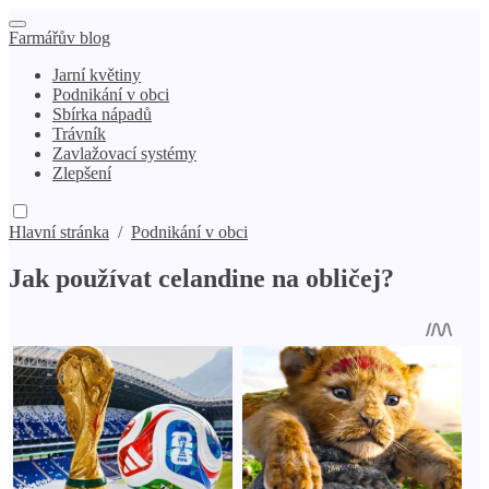
Farmářův blog
Jarní květiny
Podnikání v obci
Sbírka nápadů
Trávník
Zavlažovací systémy
Zlepšení
Hlavní stránka
/
Podnikání v obci
Jak používat celandine na obličej?