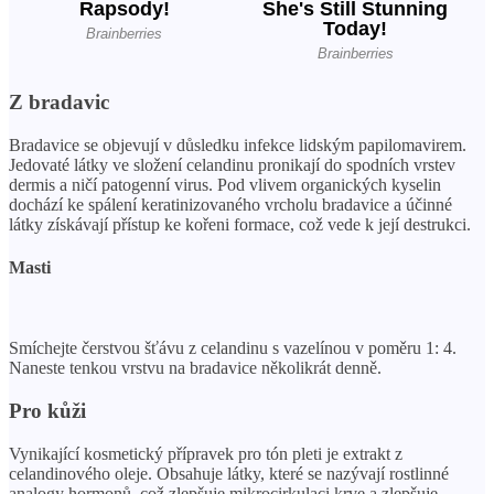
Z bradavic
Bradavice se objevují v důsledku infekce lidským papilomavirem.
Jedovaté látky ve složení celandinu pronikají do spodních vrstev
dermis a ničí patogenní virus. Pod vlivem organických kyselin
dochází ke spálení keratinizovaného vrcholu bradavice a účinné
látky získávají přístup ke kořeni formace, což vede k její destrukci.
Masti
Smíchejte čerstvou šťávu z celandinu s vazelínou v poměru 1: 4.
Naneste tenkou vrstvu na bradavice několikrát denně.
Pro kůži
Vynikající kosmetický přípravek pro tón pleti je extrakt z
celandinového oleje. Obsahuje látky, které se nazývají rostlinné
analogy hormonů, což zlepšuje mikrocirkulaci krve a zlepšuje