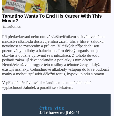
Při předávkování nebo otravě vlaštovičníkem se kvůli velkému
množství alkaloidů dostavuje silná žízeň, tíha v hlavě, žaludku,
nevolnost se zvracením a průjem. V těžkých případech jsou
pozorovány mdloby a halucinace. Pro dětský organismus je
obzvláště obtížné vyrovnat se s intoxikací. Z tohoto důvodu
pediatři zakazují dávat celandin a poplatky s ním dětem.
Nemůžete užívat drogy z této rostliny a těhotné ženy, i když
existují náznaky. Celandinové alkaloidy vstupují do krve budoucí
matky a mohou způsobit děložní tonus, hypoxii plodu a otravu.
V případě předávkování celandinem je nutné důkladně
vypláchnout žaludek a poradit se s lékařem.
ČTĚTE VÍCE
Jaké barvy mají dýně?