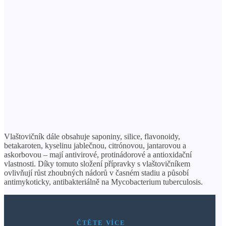
Vlaštovičník dále obsahuje saponiny, silice, flavonoidy,
betakaroten, kyselinu jablečnou, citrónovou, jantarovou a
askorbovou – mají antivirové, protinádorové a antioxidační
vlastnosti. Díky tomuto složení přípravky s vlaštovičníkem
ovlivňují růst zhoubných nádorů v časném stadiu a působí
antimykoticky, antibakteriálně na Mycobacterium tuberculosis.
ČTĚTE VÍCE