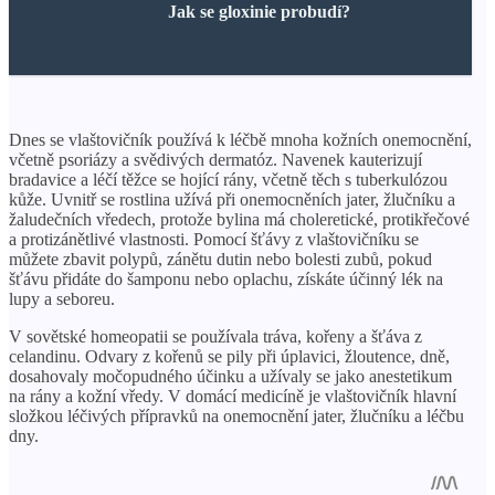
Jak se gloxinie probudí?
Dnes se vlaštovičník používá k léčbě mnoha kožních onemocnění,
včetně psoriázy a svědivých dermatóz. Navenek kauterizují
bradavice a léčí těžce se hojící rány, včetně těch s tuberkulózou
kůže. Uvnitř se rostlina užívá při onemocněních jater, žlučníku a
žaludečních vředech, protože bylina má choleretické, protikřečové
a protizánětlivé vlastnosti. Pomocí šťávy z vlaštovičníku se
můžete zbavit polypů, zánětu dutin nebo bolesti zubů, pokud
šťávu přidáte do šamponu nebo oplachu, získáte účinný lék na
lupy a seboreu.
V sovětské homeopatii se používala tráva, kořeny a šťáva z
celandinu. Odvary z kořenů se pily při úplavici, žloutence, dně,
dosahovaly močopudného účinku a užívaly se jako anestetikum
na rány a kožní vředy. V domácí medicíně je vlaštovičník hlavní
složkou léčivých přípravků na onemocnění jater, žlučníku a léčbu
dny.