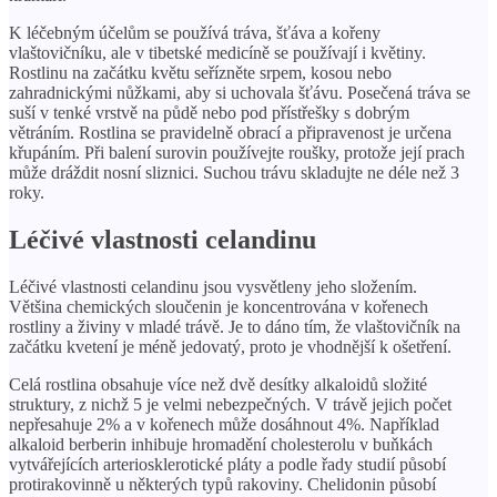
K léčebným účelům se používá tráva, šťáva a kořeny
vlaštovičníku, ale v tibetské medicíně se používají i květiny.
Rostlinu na začátku květu seřízněte srpem, kosou nebo
zahradnickými nůžkami, aby si uchovala šťávu. Posečená tráva se
suší v tenké vrstvě na půdě nebo pod přístřešky s dobrým
větráním. Rostlina se pravidelně obrací a připravenost je určena
křupáním. Při balení surovin používejte roušky, protože její prach
může dráždit nosní sliznici. Suchou trávu skladujte ne déle než 3
roky.
Léčivé vlastnosti celandinu
Léčivé vlastnosti celandinu jsou vysvětleny jeho složením.
Většina chemických sloučenin je koncentrována v kořenech
rostliny a živiny v mladé trávě. Je to dáno tím, že vlaštovičník na
začátku kvetení je méně jedovatý, proto je vhodnější k ošetření.
Celá rostlina obsahuje více než dvě desítky alkaloidů složité
struktury, z nichž 5 je velmi nebezpečných. V trávě jejich počet
nepřesahuje 2% a v kořenech může dosáhnout 4%. Například
alkaloid berberin inhibuje hromadění cholesterolu v buňkách
vytvářejících arteriosklerotické pláty a podle řady studií působí
protirakovinně u některých typů rakoviny. Chelidonin působí