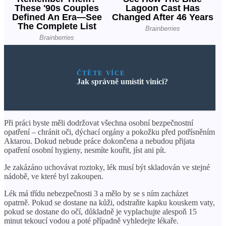
ČTĚTE VÍCE
Jak správně umístit vinici?
Při práci byste měli dodržovat všechna osobní bezpečnostní
opatření – chránit oči, dýchací orgány a pokožku před potřísněním
Aktarou. Dokud nebude práce dokončena a nebudou přijata
opatření osobní hygieny, nesmíte kouřit, jíst ani pít.
Je zakázáno uchovávat roztoky, lék musí být skladován ve stejné
nádobě, ve které byl zakoupen.
Lék má třídu nebezpečnosti 3 a mělo by se s ním zacházet
opatrně. Pokud se dostane na kůži, odstraňte kapku kouskem vaty,
pokud se dostane do očí, důkladně je vyplachujte alespoň 15
minut tekoucí vodou a poté případně vyhledejte lékaře.