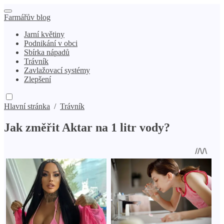
Farmářův blog
Jarní květiny
Podnikání v obci
Sbírka nápadů
Trávník
Zavlažovací systémy
Zlepšení
Hlavní stránka
/
Trávník
Jak změřit Aktar na 1 litr vody?