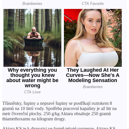
Třásněnky, šupiny a nepravé šupiny se postříkají roztokem 8
gramů na 10 litrů vody. Spotřeba pracovní kapaliny je až litr na
metr čtvereční plochy. 250 g/kg Aktara obsahuje 250 gramů
thiamethoxamu na kilogram drogy.
Aktara KS je k dispozici ve formě tekuté suspenze. Aktara KS