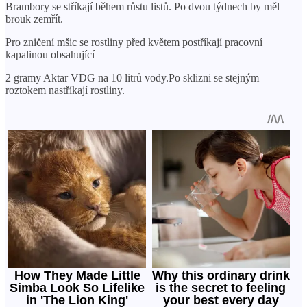
Brambory se stříkají během růstu listů. Po dvou týdnech by měl
brouk zemřít.
Pro zničení mšic se rostliny před květem postříkají pracovní
kapalinou obsahující
2 gramy Aktar VDG na 10 litrů vody.Po sklizni se stejným
roztokem nastříkají rostliny.