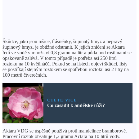
Škůdce, jako jsou mšice, třásněnky, šupinatý hmyz a nepravý
šupinový hmyz, je obtížné odstranit. K jejich zničení se Aktara
ředí ve vodě v množství 0,8 gramu na litr a půda pod rostlinami se
opakovaně zalévá. V tomto případě je potřeba asi 250 litrů
roztoku na 10 květináčů. Pokud se na listech objeví škůdci, listy
se postříkají stejným roztokem se spotřebou roztoku asi 2 litry na
100 metrů čtverečních.
ČTĚTE VÍCE
Co zasadit k andělské růži?
Aktara VDG se úspěšně používá proti mandelince bramborové.
Pracovní roztok obsahuje 1,2 gramu Actara na 10 litrů vody.