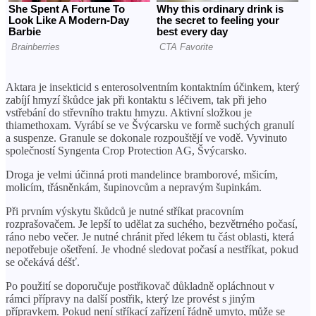
Aktara je insekticid s enterosolventním kontaktním účinkem, který
zabíjí hmyzí škůdce jak při kontaktu s léčivem, tak při jeho
vstřebání do střevního traktu hmyzu. Aktivní složkou je
thiamethoxam. Vyrábí se ve Švýcarsku ve formě suchých granulí
a suspenze. Granule se dokonale rozpouštějí ve vodě. Vyvinuto
společností Syngenta Crop Protection AG, Švýcarsko.
Droga je velmi účinná proti mandelince bramborové, mšicím,
molicím, třásněnkám, šupinovcům a nepravým šupinkám.
Při prvním výskytu škůdců je nutné stříkat pracovním
rozprašovačem. Je lepší to udělat za suchého, bezvětrného počasí,
ráno nebo večer. Je nutné chránit před lékem tu část oblasti, která
nepotřebuje ošetření. Je vhodné sledovat počasí a nestříkat, pokud
se očekává déšť.
Po použití se doporučuje postřikovač důkladně opláchnout v
rámci přípravy na další postřik, který lze provést s jiným
přípravkem. Pokud není stříkací zařízení řádně umyto, může se