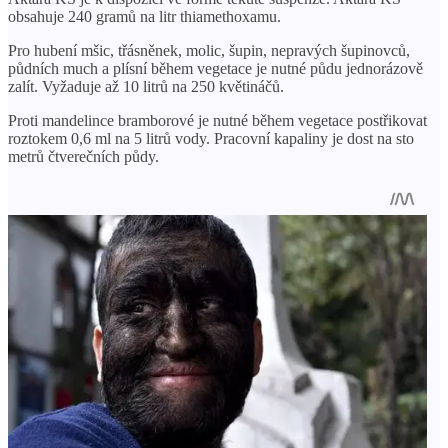
obsahuje 240 gramů na litr thiamethoxamu.
Pro hubení mšic, třásněnek, molic, šupin, nepravých šupinovců,
půdních much a plísní během vegetace je nutné půdu jednorázově
zalít. Vyžaduje až 10 litrů na 250 květináčů.
Proti mandelince bramborové je nutné během vegetace postřikovat
roztokem 0,6 ml na 5 litrů vody. Pracovní kapaliny je dost na sto
metrů čtverečních půdy.