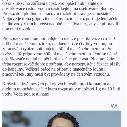
otvor stříkacího zařízení ucpat. Pro opláchnutí nalijte do
postřikovače čistou vodu a nastříkejte ji na ošetřované plodiny.
Pro každou plodinu se pracovní roztok připravuje samostatně.
Nejprve je třeba připravit matečný roztok – rozpustit jeden sáček
na litr vody v trochu větší nádobě – ​​asi dva litry, abyste připravili
pracovní roztok.
Pro zpracování brambor nalijte do nádrže postřikovače cca 150-
200 ml matečného roztoku, naplněného ze čtvrtiny vodou, pro
zpracování rybízu potřebujete 250 ml matečného roztoku. Pro
květy je již připraveno 600 ml matečného roztoku. Poté se nádrž
postřikovače naplní na pět litrů a začne pracovat. Před použitím je
třeba rozprašovač dobře protřepat, aby nerozpuštěné částice přešly
do kapaliny. Veškeré práce na přípravě matečného louhu i
pracovní tekutiny musí být prováděny na čerstvém vzduchu.
K ošetření květinových pokojových rostlin proti komárům a
půdním mouchám stačí Aktaru rozpustit v množství 1 g na 10 litrů
vody. Voda pod rostlinami.