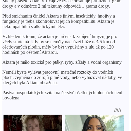
Suchý prášek Aktara v 1 čajové lžičce obsahuje přibližně 1 gram
drogy a v odměrce 2 ml tekutiny odpovídá 1 gramu drogy.
Před smícháním činidel Aktara s jinými insekticidy, hnojivy a
fungicidy je třeba zkontrolovat jejich kompatibilitu. Aktara je
nekompatibilní s alkalickými léky.
Vzhledem k tomu, že actara je určena k zabíjení hmyzu, je pro
včely smrtelná. Úly by se neměly nacházet blíže než 5 km od
ošetřovaných plodin, měly by být vypuštěny z úlu až po 120
hodinách po ošetření Aktarou.
Aktara je málo toxická pro ptáky, ryby, žížaly a vodní organismy.
Neměli byste vylévat pracovní, matečné roztoky do vodních
ploch, zejména do zdrojů pitné vody, nebo vyhazovat nádoby, ve
kterých byla Aktara obsažena.
Pastva hospodářských zvířat na čerstvě ošetřených plochách není
povolena.