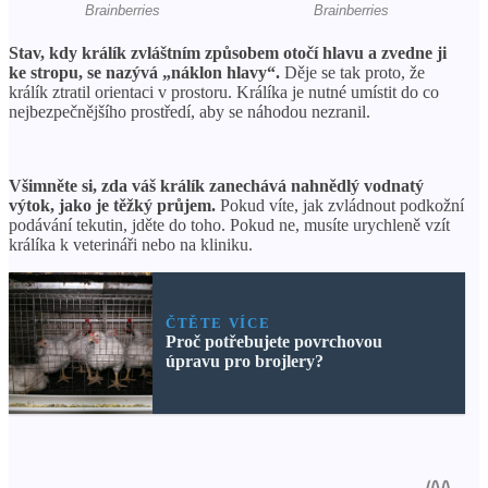
Stav, kdy králík zvláštním způsobem otočí hlavu a zvedne ji
ke stropu, se nazývá „náklon hlavy“.
Děje se tak proto, že
králík ztratil orientaci v prostoru. Králíka je nutné umístit do co
nejbezpečnějšího prostředí, aby se náhodou nezranil.
Všimněte si, zda váš králík zanechává nahnědlý vodnatý
výtok, jako je těžký průjem.
Pokud víte, jak zvládnout podkožní
podávání tekutin, jděte do toho. Pokud ne, musíte urychleně vzít
králíka k veterináři nebo na kliniku.
ČTĚTE VÍCE
Proč potřebujete povrchovou
úpravu pro brojlery?