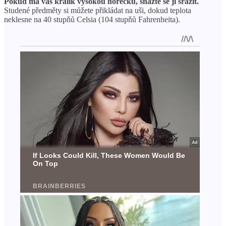
Pokud má váš králík vysokou horečku, snažte se ji srazit.
Studené předměty si můžete přikládat na uši, dokud teplota
neklesne na 40 stupňů Celsia (104 stupňů Fahrenheita).