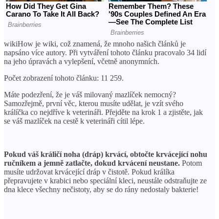
wikiHow je wiki, což znamená, že mnoho našich článků je
napsáno více autory. Při vytváření tohoto článku pracovalo 34 lidí
na jeho úpravách a vylepšení, včetně anonymních.
Počet zobrazení tohoto článku: 11 259.
Máte podezření, že je váš milovaný mazlíček nemocný?
Samozřejmě, první věc, kterou musíte udělat, je vzít svého
králíčka co nejdříve k veterináři. Přejděte na krok 1 a zjistěte, jak
se váš mazlíček na cestě k veterináři cítil lépe.
Pokud váš králičí noha (dráp) krvácí, obtočte krvácející nohu
ručníkem a jemně zatlačte, dokud krvácení neustane.
Potom
musíte udržovat krvácející dráp v čistotě. Pokud králíka
přepravujete v krabici nebo speciální kleci, neustále odstraňujte ze
dna klece všechny nečistoty, aby se do rány nedostaly bakterie!