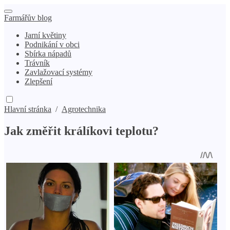
Farmářův blog
Jarní květiny
Podnikání v obci
Sbírka nápadů
Trávník
Zavlažovací systémy
Zlepšení
Hlavní stránka
/
Agrotechnika
Jak změřit králíkovi teplotu?