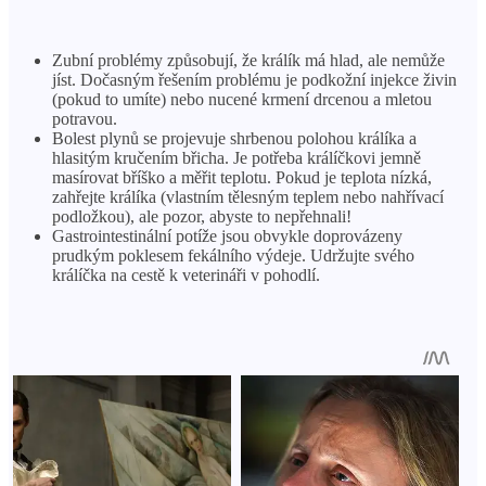
Zubní problémy způsobují, že králík má hlad, ale nemůže
jíst. Dočasným řešením problému je podkožní injekce živin
(pokud to umíte) nebo nucené krmení drcenou a mletou
potravou.
Bolest plynů se projevuje shrbenou polohou králíka a
hlasitým kručením břicha. Je potřeba králíčkovi jemně
masírovat bříško a měřit teplotu. Pokud je teplota nízká,
zahřejte králíka (vlastním tělesným teplem nebo nahřívací
podložkou), ale pozor, abyste to nepřehnali!
Gastrointestinální potíže jsou obvykle doprovázeny
prudkým poklesem fekálního výdeje. Udržujte svého
králíčka na cestě k veterináři v pohodlí.