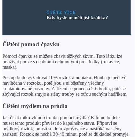
ČTĚTE VÍCE
Kdy byste neměli jíst králíka?
Čištění pomocí čpavku
Pomocí čpavku se můžete zbavit těžkých skvrn. Tuto látku lze
používat pouze s osobními ochrannými prostředky (rukavice,
maska).
Postup bude vyžadovat 10% roztok amoniaku. Houba je pečlivě
navlhčena v roztoku, poté jsou s ní ošetřeny všechny
kontaminované povrchy. Zařízení se ponechá 5-6 hodin, poté se
zbývající roztok smyje a stěny trouby se otřou suchým hadříkem.
Čištění mýdlem na prádlo
Jak čistit mikrovlnnou troubu pomocí mýdla? K tomu budete
muset tento produkt převést do kapalného stavu. Připraví se
mýdlový roztok, umístí se do rozprašovače a nastříká na stěny
zařízení. Roztok se nechá 30-40 minut, poté se důkladně promyje.