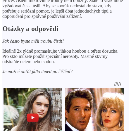
Proces čištění mikrovlnné trouby není obtížný. Stále to však bude
vyžadovat čas a úsilí. Aby se sporák nedostal do stavu, kdy
potřebuje seriózní pomoc, je lepší dbát jednoduchých tipů a
doporučení pro správné používání zařízení.
Otázky a odpovědi
Jak často byste měli troubu čistit?
Ideálně 2x týdně promasírujte vlhkou houbou a otřete dosucha.
Pro sklo můžete použít speciální aerosoly. Mastné skvrny
odstraňte octem nebo sodou.
Je možné ohřát jídlo ihned po čištění?