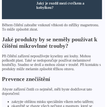
Jaký je rozdíl mezi cvrčkem a
kobylkou?
Během čištění zabraňte vniknutí vlhkosti do mřížky magnetronu.
To může způsobit zkrat.
Jaké produkty by se neměly používat k
čištění mikrovlnné trouby?
Při čištění zařízení nepoužívejte kyseliny ani louhy. Mohou
poškodit plast. Také se nedoporučuje používat melaminové
houbičky. Snadno se drolí a mohou zůstat v troubě. Při kontaktu s
produkty může melamin způsobit těžkou otravu.
Prevence znečištění
Abyste zařízení čistili co nejméně, měli byste dodržovat tato
doporučení:
zakryjte ohřátou misku speciálním víkem nebo talířem;
okamžitě se zbavte všech nečistot a mastnoty, které se