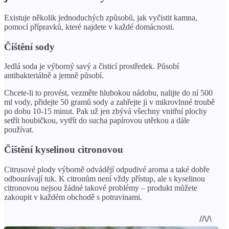
Existuje několik jednoduchých způsobů, jak vyčistit kamna,
pomocí přípravků, které najdete v každé domácnosti.
Čištění sody
Jedlá soda je výborný savý a čisticí prostředek. Působí
antibakteriálně a jemně působí.
Chcete-li to provést, vezměte hlubokou nádobu, nalijte do ní 500
ml vody, přidejte 50 gramů sody a zahřejte ji v mikrovlnné troubě
po dobu 10-15 minut. Pak už jen zbývá všechny vnitřní plochy
setřít houbičkou, vytřít do sucha papírovou utěrkou a dále
používat.
Čištění kyselinou citronovou
Citrusové plody výborně odvádějí odpudivé aroma a také dobře
odbourávají tuk. K citronům není vždy přístup, ale s kyselinou
citronovou nejsou žádné takové problémy – produkt můžete
zakoupit v každém obchodě s potravinami.