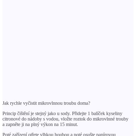
Jak rychle vyčistit mikrovlnnou troubu doma?
Princip čištění je stejný jako u sody. Přidejte 1 balíček kyseliny
citronové do nádoby s vodou, vložte roztok do mikrovlnné trouby
a zapněte ji na plný výkon na 15 minut.
Poté zařízení otřete vlhkou houbou a poté osušte papírovou