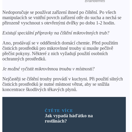
Nedoporučuje se používat zařízení ihned po čištění. Po všech
manipulacích se vnitřní povrch zařízení otře do sucha a nechá se
přirozeně vyschnout s otevřenými dvířky po dobu 1-2 hodin.
Existují speciální přípravky na čištění mikrovlnných trub?
Ano, prodávají se v odděleních domácí chemie. Před použitím
čisticích prostředků pro mikrovlnné trouby si musíte pečlivě
přečíst pokyny. Některé z nich vyžadují použití osobních
ochranných prostředků.
Je možné vyčistit mikrovlnnou troubu v místnosti?
Nejčastěji se čištění trouby provádí v kuchyni. Při použití silných
čisticích prostředků je nutné místnost větrat, aby se snížila
koncentrace škodlivých těkavých plynů.
ČTĚTE VÍCE
Jak vypadá háďátko na
rostlinách?