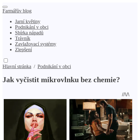
Farmářův blog
Jarní květiny
Podnikání v obci
Sbírka nápadů
Trávník
Zavlažovací systémy
Zlepšení
Hlavní stránka
/
Podnikání v obci
Jak vyčistit mikrovlnku bez chemie?