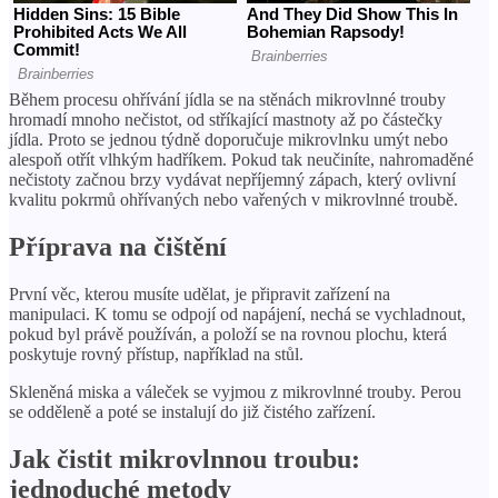
Během procesu ohřívání jídla se na stěnách mikrovlnné trouby
hromadí mnoho nečistot, od stříkající mastnoty až po částečky
jídla. Proto se jednou týdně doporučuje mikrovlnku umýt nebo
alespoň otřít vlhkým hadříkem. Pokud tak neučiníte, nahromaděné
nečistoty začnou brzy vydávat nepříjemný zápach, který ovlivní
kvalitu pokrmů ohřívaných nebo vařených v mikrovlnné troubě.
Příprava na čištění
První věc, kterou musíte udělat, je připravit zařízení na
manipulaci. K tomu se odpojí od napájení, nechá se vychladnout,
pokud byl právě používán, a položí se na rovnou plochu, která
poskytuje rovný přístup, například na stůl.
Skleněná miska a váleček se vyjmou z mikrovlnné trouby. Perou
se odděleně a poté se instalují do již čistého zařízení.
Jak čistit mikrovlnnou troubu:
jednoduché metody