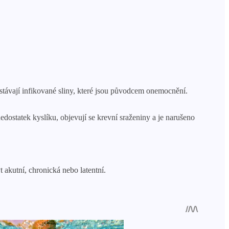
 dostávají infikované sliny, které jsou původcem onemocnění.
dostatek kyslíku, objevují se krevní sraženiny a je narušeno
 akutní, chronická nebo latentní.