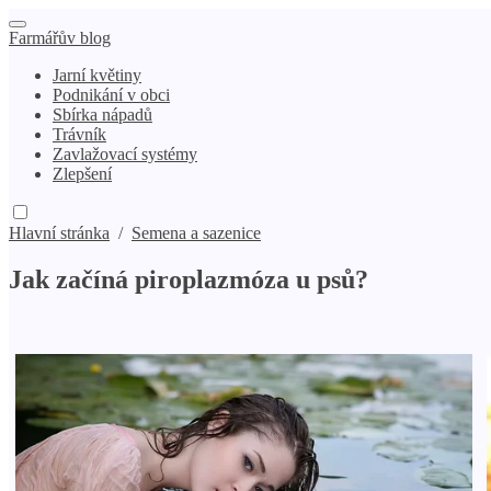
Farmářův blog
Jarní květiny
Podnikání v obci
Sbírka nápadů
Trávník
Zavlažovací systémy
Zlepšení
Hlavní stránka
/
Semena a sazenice
Jak začíná piroplazmóza u psů?