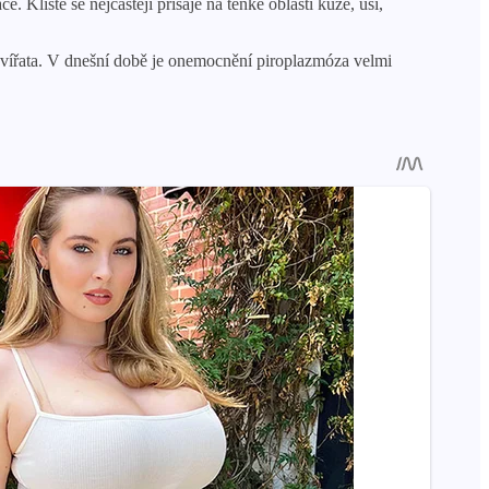
Klíště se nejčastěji přisaje na tenké oblasti kůže, uší,
á zvířata. V dnešní době je onemocnění piroplazmóza velmi