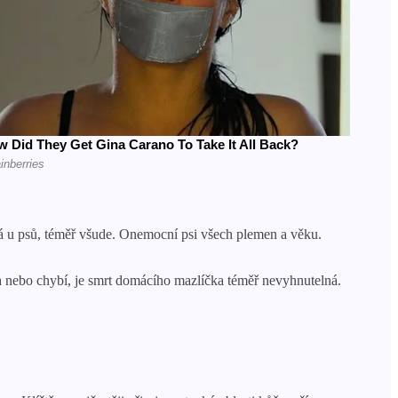
á u psů, téměř všude. Onemocní psi všech plemen a věku.
nebo chybí, je smrt domácího mazlíčka téměř nevyhnutelná.