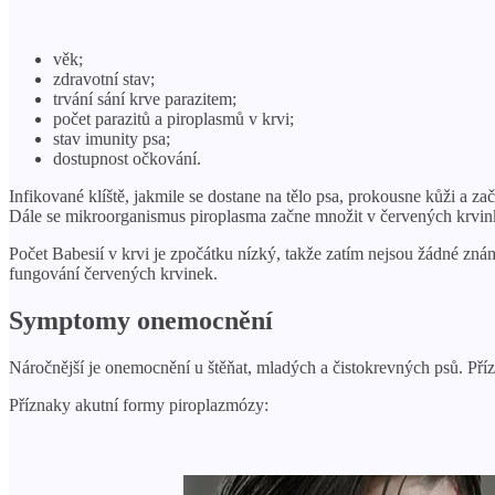
věk;
zdravotní stav;
trvání sání krve parazitem;
počet parazitů a piroplasmů v krvi;
stav imunity psa;
dostupnost očkování.
Infikované klíště, jakmile se dostane na tělo psa, prokousne kůži a zač
Dále se mikroorganismus piroplasma začne množit v červených krvink
Počet Babesií v krvi je zpočátku nízký, takže zatím nejsou žádné zná
fungování červených krvinek.
Symptomy onemocnění
Náročnější je onemocnění u štěňat, mladých a čistokrevných psů. Příz
Příznaky akutní formy piroplazmózy: