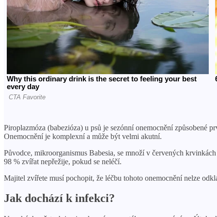
Piroplazmóza (babezióza) u psů je sezónní onemocnění způsobené prv
Onemocnění je komplexní a může být velmi akutní.
Původce, mikroorganismus Babesia, se množí v červených krvinkách 
98 % zvířat nepřežije, pokud se neléčí.
Majitel zvířete musí pochopit, že léčbu tohoto onemocnění nelze odklá
Jak dochází k infekci?