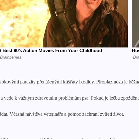
okovými parazity přenášenými klíšťaty ixodidy. Piroplazmóza je běžn
a vede k vážným zdravotním problémům psa. Pokud je léčba zpožděna 
dat. Včasná návštěva veterináře a pomoc zachrání zvířeti život.