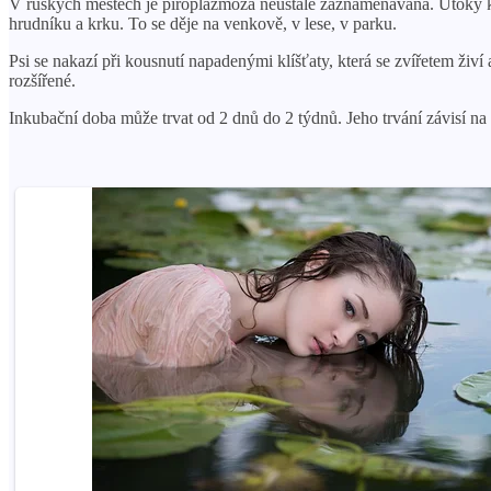
V ruských městech je piroplazmóza neustále zaznamenávána. Útoky klíšť
hrudníku a krku. To se děje na venkově, v lese, v parku.
Psi se nakazí při kousnutí napadenými klíšťaty, která se zvířetem živ
rozšířené.
Inkubační doba může trvat od 2 dnů do 2 týdnů. Jeho trvání závisí na