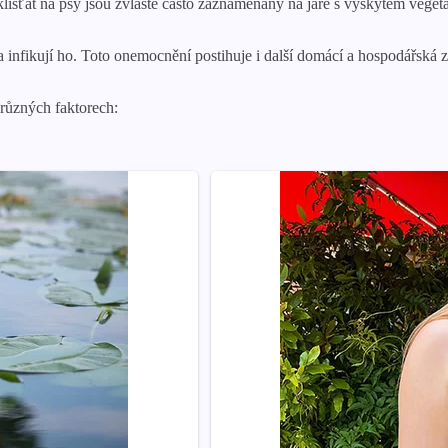
at na psy jsou zvláště často zaznamenány na jaře s výskytem vegetace. 
í a infikují ho. Toto onemocnění postihuje i další domácí a hospodářsk
 různých faktorech: