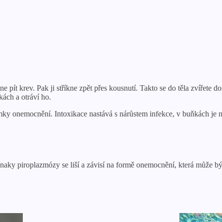
ne pít krev. Pak ji stříkne zpět přes kousnutí. Takto se do těla zvířete
ách a otráví ho.
mky onemocnění. Intoxikace nastává s nárůstem infekce, v buňkách je ne
naky piroplazmózy se liší a závisí na formě onemocnění, která může být