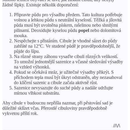
žádné šipky. Existuje několik doporučení:
Připravte půdu pro výsadbu předem. Tato kultura potřebuje
volnou a lehkou půdu s neutrální kyselostí. Těžká a jílovitá
půda musí být uvolněna pískem, rašelinou nebo shnilými
pilinami. Deoxidujte kyselou půdu
popel
nebo dolomitová
mouka.
Nespěchejte s přistáním. Cibule je vhodné sázet do půdy
zahřáté na 12°C. Ve studené půdě je pravděpodobnější, že
půjde do šípu.
Na různé strany záhonu vysaďte cibuli různých velikostí.
To umožní jednotnější sazenice a včasné sledování výsadby
na vzhled výhonků.
Pokud se očekává mráz, je užitečné výsadby přikrýt. S
příchodem tepla musí být úkryt odstraněn, aby nezasahoval
do klíčení sazenic a cibule začala aktivně růst.
Sazenice nevysazujte do suché půdy a nadále udržujte
mírnou vlhkost substrátu.
Aby cibule v budoucnu nepřišla nazmar, při pěstování sad je
důležité sklízet včas. Přerostlé cibuloviny pravděpodobně
vykvetou příští rok.