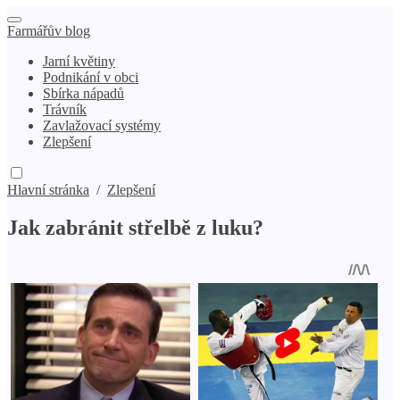
Farmářův blog
Jarní květiny
Podnikání v obci
Sbírka nápadů
Trávník
Zavlažovací systémy
Zlepšení
Hlavní stránka
/
Zlepšení
Jak zabránit střelbě z luku?