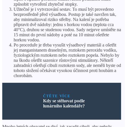
způsobit vytvoření zbytečné stopky.
Užitečné je i vytvrzování sestav. To musí být provedeno
bezprostředně před výsadbou. Postup je také navržen tak,
aby minimalizoval riziko střelby. Na kalení je potřeba
připravit dvě nádoby: jednu s horkou vodou (teplota cca
40°C), druhou se studenou vodou. Sady nejprve umístěte na
15 minut do první nádoby a poté na 10 minut ošetřete
horkou vodou.
Po proceduře je třeba vysušit výsadbový materiál a ošetřit
jej manganistanem draselným, roztokem peroxidu vodíku,
fyziologickým roztokem nebo roztokem popela. Nebylo by
na škodu ošetřit sazenice růstovými stimulátory. Někteří
zahradníci ošetřují cibuli roztokem sody, ale neměli byste od
tohoto složení očekávat vysokou účinnost proti houbám a
chorobám.
ČTĚTE VÍCE
Kdy se stěhovat podle
lunárního kalendáře?
Mnoho letních obyvatel se diví, jak zasadit cibuli, aby nebyly