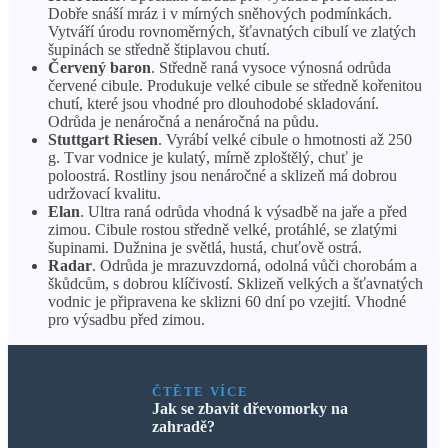
Dobře snáší mráz i v mírných sněhových podmínkách.
Vytváří úrodu rovnoměrných, šťavnatých cibulí ve zlatých
šupinách se středně štiplavou chutí.
Červený baron
. Středně raná vysoce výnosná odrůda
červené cibule. Produkuje velké cibule se středně kořenitou
chutí, které jsou vhodné pro dlouhodobé skladování.
Odrůda je nenáročná a nenáročná na půdu.
Stuttgart Riesen
. Vyrábí velké cibule o hmotnosti až 250
g. Tvar vodnice je kulatý, mírně zploštělý, chuť je
poloostrá. Rostliny jsou nenáročné a sklizeň má dobrou
udržovací kvalitu.
Elan
. Ultra raná odrůda vhodná k výsadbě na jaře a před
zimou. Cibule rostou středně velké, protáhlé, se zlatými
šupinami. Dužnina je světlá, hustá, chuťově ostrá.
Radar
. Odrůda je mrazuvzdorná, odolná vůči chorobám a
škůdcům, s dobrou klíčivostí. Sklizeň velkých a šťavnatých
vodnic je připravena ke sklizni 60 dní po vzejití. Vhodné
pro výsadbu před zimou.
ČTĚTE VÍCE
Jak se zbavit dřevomorky na
zahradě?