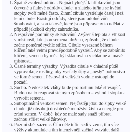
Špatně zvolená odrůda. Nejnáchylnější k hříbkování jsou
červené a fialové odrůdy cibule, u zlatého tuřínu se květní
stopky tvoří méně často. Zimní cibule vystřeluje častěji než
letní cibule. Existují odrůdy, které jsou odolné vůči
šroubování, a jsou takové, které jsou připraveny to udělat v
případě jakékoli chyby zahradníka.
Nesprávné podmínky skladování. Zvýšená teplota a vlhkost
v místnosti, kde jsou semena uložena, způsobí, že cibule
začne poměrně rychle střílet. Cibule vysazené během
klíčení také velmi pravděpodobně vystřelí. Aby se zabránilo
klíčení, semena by měla být skladována v chladné a tmavé
místnosti.
Časné termíny výsadby. Výsadba cibule v chladné půdě
vyprovokuje rostliny, aby vysílaly šípy a „nesly“ potomstvo
ve formě semen. Pěstování velkých vodnic ustoupí do
pozadí.
Sucho. Nedostatek vláhy bude pro rostlinu také stresující.
Budou na to reagovat stejným způsobem – vyhodit stopku a
vytvořit semena.
Suboptimální velikost semen. Nejčastěji jdou do šipky velké
cibule: již obsahují dostatečné množství živin a energie pro
zrání semen. V době, kdy se malé sady snaží přibrat,
začnou střílet velké žárovky.
Pozdní sběr sazenic. Čím déle tuřín sedí v zemi, tím více
výživy akumuluje a tím intenzivněji začíná vytvářet další