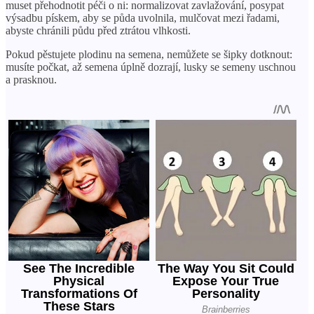
muset přehodnotit péči o ni: normalizovat zavlažování, posypat
výsadbu pískem, aby se půda uvolnila, mulčovat mezi řadami,
abyste chránili půdu před ztrátou vlhkosti.
Pokud pěstujete plodinu na semena, nemůžete se šipky dotknout:
musíte počkat, až semena úplně dozrají, lusky se semeny uschnou
a prasknou.