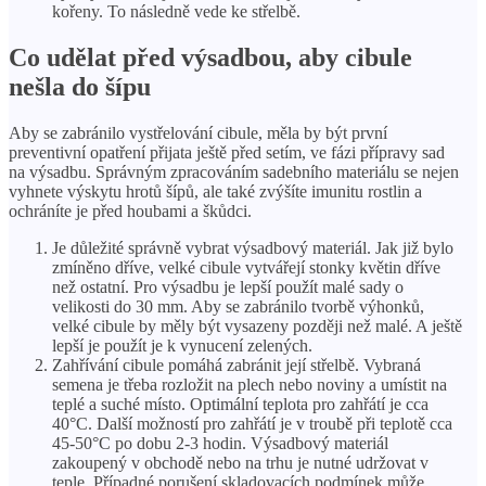
kořeny. To následně vede ke střelbě.
Co udělat před výsadbou, aby cibule
nešla do šípu
Aby se zabránilo vystřelování cibule, měla by být první
preventivní opatření přijata ještě před setím, ve fázi přípravy sad
na výsadbu. Správným zpracováním sadebního materiálu se nejen
vyhnete výskytu hrotů šípů, ale také zvýšíte imunitu rostlin a
ochráníte je před houbami a škůdci.
Je důležité správně vybrat výsadbový materiál. Jak již bylo
zmíněno dříve, velké cibule vytvářejí stonky květin dříve
než ostatní. Pro výsadbu je lepší použít malé sady o
velikosti do 30 mm. Aby se zabránilo tvorbě výhonků,
velké cibule by měly být vysazeny později než malé. A ještě
lepší je použít je k vynucení zelených.
Zahřívání cibule pomáhá zabránit její střelbě. Vybraná
semena je třeba rozložit na plech nebo noviny a umístit na
teplé a suché místo. Optimální teplota pro zahřátí je cca
40°C. Další možností pro zahřátí je v troubě při teplotě cca
45-50°C po dobu 2-3 hodin. Výsadbový materiál
zakoupený v obchodě nebo na trhu je nutné udržovat v
teple. Případné porušení skladovacích podmínek může