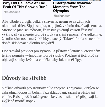
Aby cibule vyrostla velká a šťavnatá, nesmí se za žádných
okolností střílet. Šíp je stopka, na jejímž vrcholu dozrávají semena.
Střelba je plná skutečnosti, že rostliny věnují velkou část své
výživy, síly a energie tvorbě stopky a zrání semene. Výsledkem je,
že tuřín sám roste malý, křehký a suchý. Taková úroda se nebude
dobře skladovat a dlouho nevydrží.
Dodržování pravidel pro výsadbu a pěstování cibule v otevřeném
terénu pomůže vyhnout se tvorbě stopky. Pojďme si říct, proč se
objevují stonky květin a co dělat, aby luk neměl šípy.
Důvody ke střelbě
Většina důvodů pro šroubování je spojena s chybami, kterých se
zahradníci dopustili během fází skladování, sázení a pěstování
cibule. Existují však také genetické vlastnosti, které přispívají ke
zvýšené tvorbě stopek.