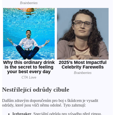
Nestřílející odrůdy cibule
Dalším zdravým doporučením pro boj s škůdcem je vysadit
odrůdy, které jsou vůči němu odolné. Tyto zahrnují:
Icebreaker
. Speciální odrůda pro výsadbu před zimou.