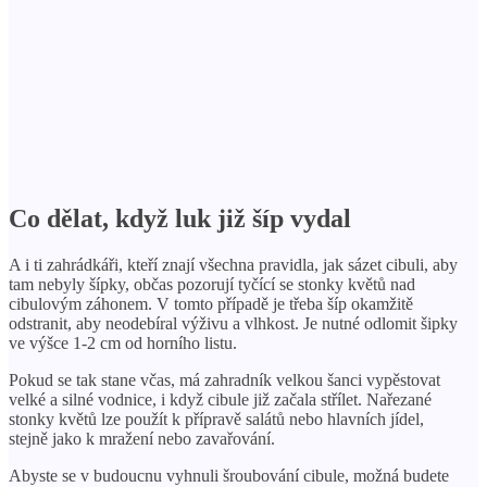
Co dělat, když luk již šíp vydal
A i ti zahrádkáři, kteří znají všechna pravidla, jak sázet cibuli, aby
tam nebyly šípky, občas pozorují tyčící se stonky květů nad
cibulovým záhonem. V tomto případě je třeba šíp okamžitě
odstranit, aby neodebíral výživu a vlhkost. Je nutné odlomit šipky
ve výšce 1-2 cm od horního listu.
Pokud se tak stane včas, má zahradník velkou šanci vypěstovat
velké a silné vodnice, i když cibule již začala střílet. Nařezané
stonky květů lze použít k přípravě salátů nebo hlavních jídel,
stejně jako k mražení nebo zavařování.
Abyste se v budoucnu vyhnuli šroubování cibule, možná budete