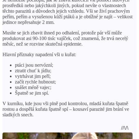
prostředků nebo jakýchkoli jiných, pokud nevíte o vlastnostech
těchto parazitů a důvodech jejich vzhledu. Vši se živí prachovým
peřím, peřím a vysušenou kůží ptáků a je obtížné je najít – velikost
jedince nepřesahuje 2 mm.
Musíte se jich zbavit ihned po odhalení, protože pár vší může
produkovat asi 90-100 tisíc vajíček, což znamená, že trvá necelý
měsíc, než se rozvine skutečná epidemie.
Hlavní příznaky napadení vši u kuřat:
ptáci jsou nervózní;
ztratit chuť k jídlu;
vytrhávat jim peří;
začít rychle hubnout;
snášet méně vajec;
Špatně se jim spí.
V kurníku, kde jsou vši plně pod kontrolou, mladá kuřata špatně
rostou a dospělá kuřata špatně spí – kousaví parazité jim brání ve
sladkých snech.