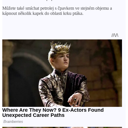
Můžete také smíchat petrolej s čpavkem ve stejném objemu a
kápnout několik kapek do oblasti krku ptáka.