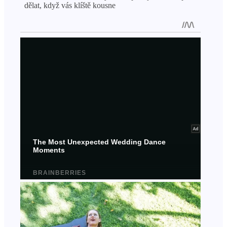
dělat, když vás klíště kousne