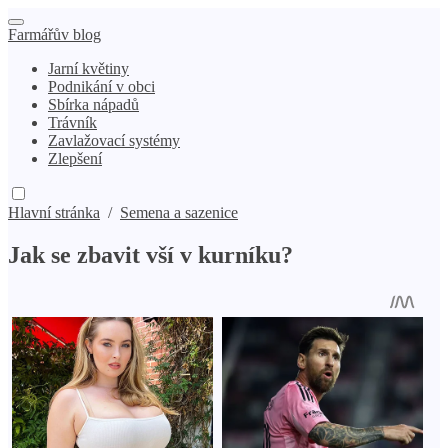
Farmářův blog
Jarní květiny
Podnikání v obci
Sbírka nápadů
Trávník
Zavlažovací systémy
Zlepšení
Hlavní stránka
/
Semena a sazenice
Jak se zbavit vší v kurníku?