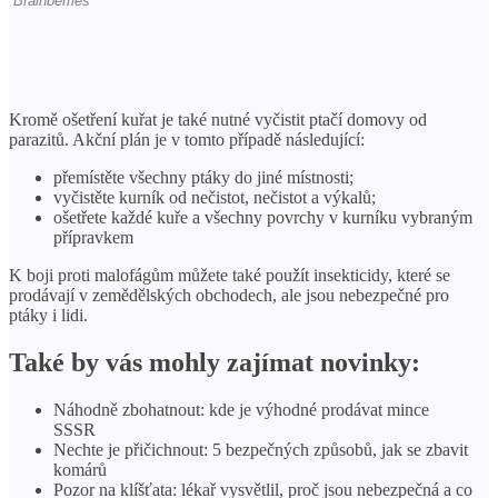
Kromě ošetření kuřat je také nutné vyčistit ptačí domovy od
parazitů. Akční plán je v tomto případě následující:
přemístěte všechny ptáky do jiné místnosti;
vyčistěte kurník od nečistot, nečistot a výkalů;
ošetřete každé kuře a všechny povrchy v kurníku vybraným
přípravkem
K boji proti malofágům můžete také použít insekticidy, které se
prodávají v zemědělských obchodech, ale jsou nebezpečné pro
ptáky i lidi.
Také by vás mohly zajímat novinky:
Náhodně zbohatnout: kde je výhodné prodávat mince
SSSR
Nechte je přičichnout: 5 bezpečných způsobů, jak se zbavit
komárů
Pozor na klíšťata: lékař vysvětlil, proč jsou nebezpečná a co