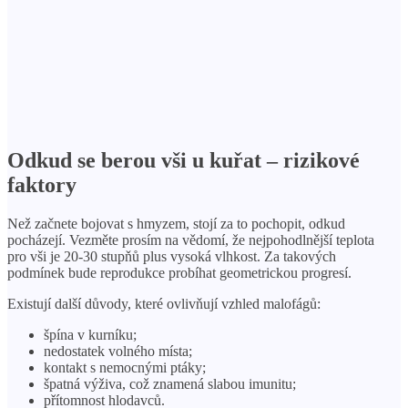
Odkud se berou vši u kuřat – rizikové
faktory
Než začnete bojovat s hmyzem, stojí za to pochopit, odkud
pocházejí. Vezměte prosím na vědomí, že nejpohodlnější teplota
pro vši je 20-30 stupňů plus vysoká vlhkost. Za takových
podmínek bude reprodukce probíhat geometrickou progresí.
Existují další důvody, které ovlivňují vzhled malofágů:
špína v kurníku;
nedostatek volného místa;
kontakt s nemocnými ptáky;
špatná výživa, což znamená slabou imunitu;
přítomnost hlodavců.