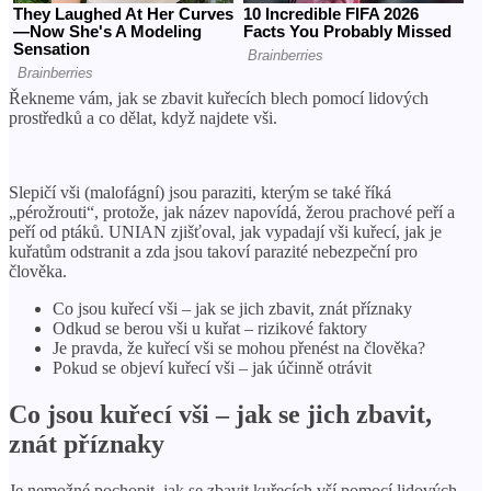
Řekneme vám, jak se zbavit kuřecích blech pomocí lidových
prostředků a co dělat, když najdete vši.
Slepičí vši (malofágní) jsou paraziti, kterým se také říká
„pérožrouti“, protože, jak název napovídá, žerou prachové peří a
peří od ptáků. UNIAN zjišťoval, jak vypadají vši kuřecí, jak je
kuřatům odstranit a zda jsou takoví parazité nebezpeční pro
člověka.
Co jsou kuřecí vši – jak se jich zbavit, znát příznaky
Odkud se berou vši u kuřat – rizikové faktory
Je pravda, že kuřecí vši se mohou přenést na člověka?
Pokud se objeví kuřecí vši – jak účinně otrávit
Co jsou kuřecí vši – jak se jich zbavit,
znát příznaky
Je nemožné pochopit, jak se zbavit kuřecích vší pomocí lidových