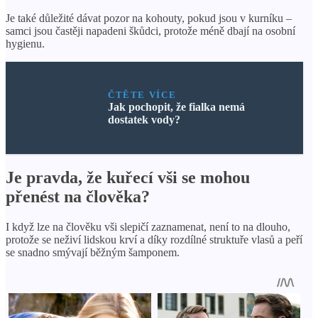
Je také důležité dávat pozor na kohouty, pokud jsou v kurníku –
samci jsou častěji napadeni škůdci, protože méně dbají na osobní
hygienu.
ČTĚTE VÍCE
Jak pochopit, že fialka nemá
dostatek vody?
Je pravda, že kuřecí vši se mohou
přenést na člověka?
I když lze na člověku vši slepičí zaznamenat, není to na dlouho,
protože se neživí lidskou krví a díky rozdílné struktuře vlasů a peří
se snadno smývají běžným šamponem.