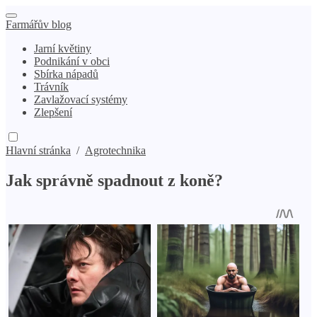
Farmářův blog
Jarní květiny
Podnikání v obci
Sbírka nápadů
Trávník
Zavlažovací systémy
Zlepšení
Hlavní stránka
/
Agrotechnika
Jak správně spadnout z koně?