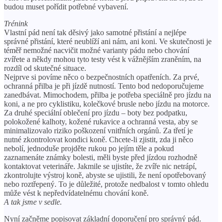
budou muset pořídit potřebné vybavení.
Trénink
Vlastní pád není tak děsivý jako samotné přistání a nejlépe
správné přistání, které neublíží ani nám, ani koni. Ve skutečnosti je
téměř nemožné nacvičit možné varianty pádu nebo chování
zvířete a někdy mohou tyto testy vést k vážnějším zraněním, na
rozdíl od skutečné situace.
Nejprve si povíme něco o bezpečnostních opatřeních. Za prvé,
ochranná přilba je při jízdě nutností. Tento bod nedoporučujeme
zanedbávat. Mimochodem, přilba je potřeba speciálně pro jízdu na
koni, a ne pro cyklistiku, kolečkové brusle nebo jízdu na motorce.
Za druhé speciální oblečení pro jízdu – boty bez podpatku,
polokožené kalhoty, kožené rukavice a ochranná vesta, aby se
minimalizovalo riziko poškození vnitřních orgánů. Za třetí je
nutné zkontrolovat kondici koně. Chcete-li zjistit, zda ji něco
nebolí, jednoduše projděte rukou po jejím těle a pokud
zaznamenáte známky bolesti, měli byste před jízdou rozhodně
kontaktovat veterináře. Jakmile se ujistíte, že zvíře nic netrápí,
zkontrolujte výstroj koně, abyste se ujistili, že není opotřebovaný
nebo roztřepený. To je důležité, protože nedbalost v tomto ohledu
může vést k nepředvídatelnému chování koně.
A tak jsme v sedle.
Nyní začněme popisovat základní doporučení pro správný pád.