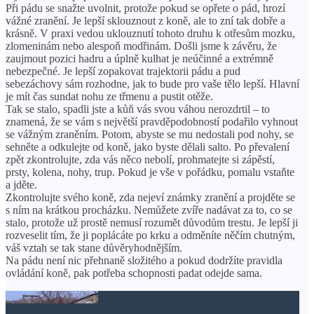
Při pádu se snažte uvolnit, protože pokud se opřete o pád, hrozí
vážné zranění. Je lepší sklouznout z koně, ale to zní tak dobře a
krásně. V praxi vedou uklouznutí tohoto druhu k otřesům mozku,
zlomeninám nebo alespoň modřinám. Došli jsme k závěru, že
zaujmout pozici hadru a úplně kulhat je neúčinné a extrémně
nebezpečné. Je lepší zopakovat trajektorii pádu a pud
sebezáchovy sám rozhodne, jak to bude pro vaše tělo lepší. Hlavní
je mít čas sundat nohu ze třmenu a pustit otěže.
Tak se stalo, spadli jste a kůň vás svou váhou nerozdrtil – to
znamená, že se vám s největší pravděpodobností podařilo vyhnout
se vážným zraněním. Potom, abyste se mu nedostali pod nohy, se
sehněte a odkulejte od koně, jako byste dělali salto. Po převalení
zpět zkontrolujte, zda vás něco nebolí, prohmatejte si zápěstí,
prsty, kolena, nohy, trup. Pokud je vše v pořádku, pomalu vstaňte
a jděte.
Zkontrolujte svého koně, zda nejeví známky zranění a projděte se
s ním na krátkou procházku. Nemůžete zvíře nadávat za to, co se
stalo, protože už prostě nemusí rozumět důvodům trestu. Je lepší ji
rozveselit tím, že ji poplácáte po krku a odměníte něčím chutným,
váš vztah se tak stane důvěryhodnějším.
Na pádu není nic přehnaně složitého a pokud dodržíte pravidla
ovládání koně, pak potřeba schopnosti padat odejde sama.