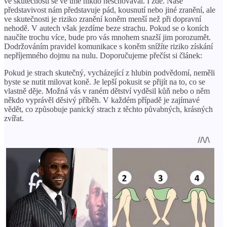
ve skutečnosti se ve tmě nikdo neschovával. I zde. Naše
představivost nám představuje pád, kousnutí nebo jiné zranění, ale
ve skutečnosti je riziko zranění koněm menší než při dopravní
nehodě. V autech však jezdíme beze strachu. Pokud se o koních
naučíte trochu více, bude pro vás mnohem snazší jim porozumět.
Dodržováním pravidel komunikace s koněm snížíte riziko získání
nepříjemného dojmu na nulu. Doporučujeme přečíst si článek:
Pokud je strach skutečný, vycházející z hlubin podvědomí, neměli
byste se nutit milovat koně. Je lepší pokusit se přijít na to, co se
vlastně děje. Možná vás v raném dětství vyděsil kůň nebo o něm
někdo vyprávěl děsivý příběh. V každém případě je zajímavé
vědět, co způsobuje panický strach z těchto půvabných, krásných
zvířat.