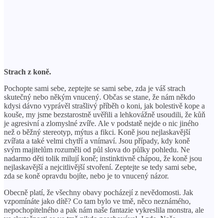
Strach z koně.
Pochopte sami sebe, zeptejte se sami sebe, zda je váš strach
skutečný nebo někým vnucený. Občas se stane, že nám někdo
kdysi dávno vyprávěl strašlivý příběh o koni, jak bolestivě kope a
kouše, my jsme bezstarostně uvěřili a lehkovážně usoudili, že kůň
je agresivní a zlomyslné zvíře. Ale v podstatě nejde o nic jiného
než o běžný stereotyp, mýtus a fikci. Koně jsou nejlaskavější
zvířata a také velmi chytří a vnímaví. Jsou případy, kdy koně
svým majitelům rozuměli od půl slova do půlky pohledu. Ne
nadarmo děti tolik milují koně; instinktivně chápou, že koně jsou
nejlaskavější a nejcitlivější stvoření. Zeptejte se tedy sami sebe,
zda se koně opravdu bojíte, nebo je to vnucený názor.
Obecně platí, že všechny obavy pocházejí z nevědomosti. Jak
vzpomínáte jako dítě? Co tam bylo ve tmě, něco neznámého,
nepochopitelného a pak nám naše fantazie vykreslila monstra, ale