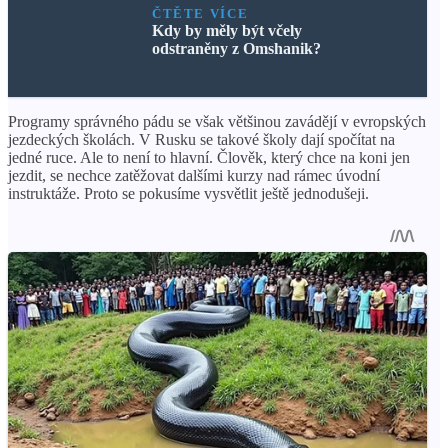
ČTĚTE VÍCE
Kdy by měly být včely
odstraněny z Omshanik?
Programy správného pádu se však většinou zavádějí v evropských
jezdeckých školách. V Rusku se takové školy dají spočítat na
jedné ruce. Ale to není to hlavní. Člověk, který chce na koni jen
jezdit, se nechce zatěžovat dalšími kurzy nad rámec úvodní
instruktáže. Proto se pokusíme vysvětlit ještě jednodušeji.