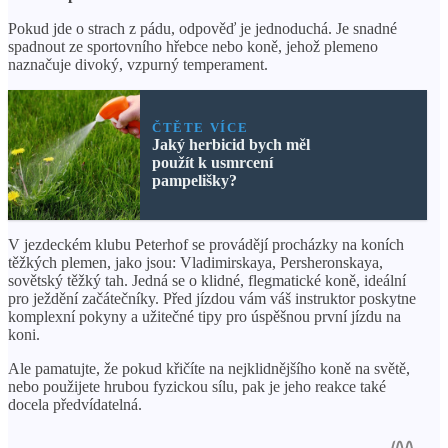
Pokud jde o strach z pádu, odpověď je jednoduchá. Je snadné
spadnout ze sportovního hřebce nebo koně, jehož plemeno
naznačuje divoký, vzpurný temperament.
ČTĚTE VÍCE
Jaký herbicid bych měl
použít k usmrcení
pampelišky?
V jezdeckém klubu Peterhof se provádějí procházky na koních
těžkých plemen, jako jsou: Vladimirskaya, Persheronskaya,
sovětský těžký tah. Jedná se o klidné, flegmatické koně, ideální
pro ježdění začátečníky. Před jízdou vám váš instruktor poskytne
komplexní pokyny a užitečné tipy pro úspěšnou první jízdu na
koni.
Ale pamatujte, že pokud křičíte na nejklidnějšího koně na světě,
nebo použijete hrubou fyzickou sílu, pak je jeho reakce také
docela předvídatelná.