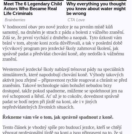
V hodnocení obav pro nové jezdce je na prvním místě kůň
samotný, na druhém je strach z pádu a bolesti z vážného zranění.
Zdá se, že první vychází z druhého a naopak. Tyto úzkosti vám
brání v tom, abyste koni zcela důvěřovali, a tak v poslední době
výcvikový program pro jezdecké školy zahrnoval školení, jak
správně padat a předvídat chování koně, aby nedošlo k vážnému
zranění.
Westernové jezdecké školy nabízejí trénovat pády na speciálních
simulátorech, které napodobují chování koně. Výhody takových
aktivit jsou zřejmé – připravenost rychle reagovat a chránit se před
zraněním. Takové technologie nám bohužel nebudou brzy
dostupné, takže pokud spadneme, můžeme se spolehnout jen na
své schopnosti a štěstí. Ať už je to cokoliv, dovednost správně
padat se hodí nejen při jízdě na koni, ale i v jiných
nepředvídatelných životních situacích.
Řekneme vám vše o tom, jak správně spadnout z koně.
Tento článek je vhodný spíše pro budoucí jezdce, kteří se chtějí
věnovat profesionální jízdě na koni a jsou připraveni na to, že si