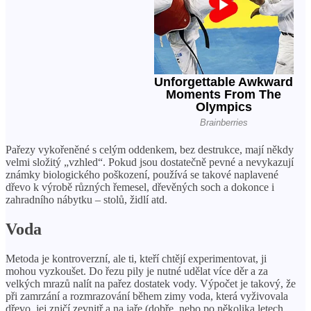
Pařezy vykořeněné s celým oddenkem, bez destrukce, mají někdy
velmi složitý „vzhled“. Pokud jsou dostatečně pevné a nevykazují
známky biologického poškození, používá se takové naplavené
dřevo k výrobě různých řemesel, dřevěných soch a dokonce i
zahradního nábytku – stolů, židlí atd.
Voda
Metoda je kontroverzní, ale ti, kteří chtějí experimentovat, ji
mohou vyzkoušet. Do řezu pily je nutné udělat více děr a za
velkých mrazů nalít na pařez dostatek vody. Výpočet je takový, že
při zamrzání a rozmrazování během zimy voda, která vyživovala
dřevo, jej zničí zevnitř a na jaře (dobře, nebo po několika letech,