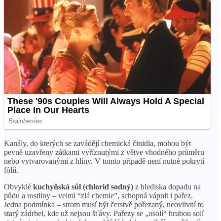
Kanály, do kterých se zavádějí chemická činidla, mohou být
pevně uzavřeny zátkami vyříznutými z větve vhodného průměru
nebo vytvarovanými z hlíny. V tomto případě není nutné pokrytí
fólií.
Obvyklé
kuchyňská sůl (chlorid sodný)
z hlediska dopadu na
půdu a rostliny – velmi “zlá chemie”, schopná vápnit i pařez.
Jedna podmínka – strom musí být čerstvě pořezaný, neovlivní to
starý zádrhel, kde už nejsou šťávy. Pařezy se „osolí“ hrubou solí