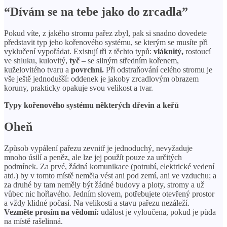
“Dívám se na tebe jako do zrcadla”
Pokud víte, z jakého stromu pařez zbyl, pak si snadno dovedete
představit typ jeho kořenového systému, se kterým se musíte při
vyklučení vypořádat. Existují tři z těchto typů:
vláknitý,
rostoucí
ve shluku, kulovitý,
tyč
– se silným středním kořenem,
kuželovitého tvaru a
povrchní.
Při odstraňování celého stromu je
vše ještě jednodušší: oddenek je jakoby zrcadlovým obrazem
koruny, prakticky opakuje svou velikost a tvar.
Typy kořenového systému některých dřevin a keřů
Oheň
Způsob vypálení pařezu zevnitř je jednoduchý, nevyžaduje
mnoho úsilí a peněz, ale lze jej použít pouze za určitých
podmínek. Za prvé, žádná komunikace (potrubí, elektrické vedení
atd.) by v tomto místě neměla vést ani pod zemí, ani ve vzduchu; a
za druhé by tam neměly být žádné budovy a ploty, stromy a už
vůbec nic hořlavého. Jedním slovem, potřebujete otevřený prostor
a vždy klidné počasí. Na velikosti a stavu pařezu nezáleží.
Vezměte prosím na vědomí:
událost je vyloučena, pokud je půda
na místě rašelinná.