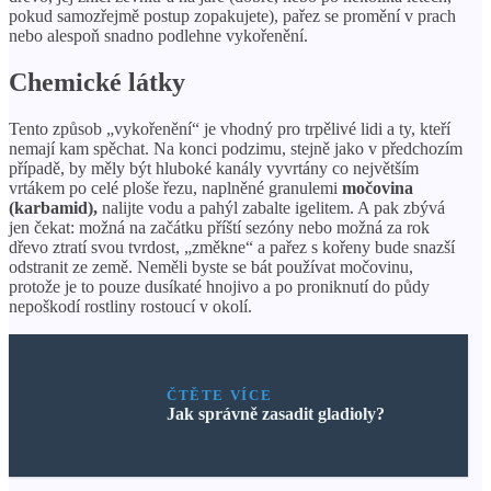
pokud samozřejmě postup zopakujete), pařez se promění v prach
nebo alespoň snadno podlehne vykořenění.
Chemické látky
Tento způsob „vykořenění“ je vhodný pro trpělivé lidi a ty, kteří
nemají kam spěchat. Na konci podzimu, stejně jako v předchozím
případě, by měly být hluboké kanály vyvrtány co největším
vrtákem po celé ploše řezu, naplněné granulemi
močovina
(karbamid),
nalijte vodu a pahýl zabalte igelitem. A pak zbývá
jen čekat: možná na začátku příští sezóny nebo možná za rok
dřevo ztratí svou tvrdost, „změkne“ a pařez s kořeny bude snazší
odstranit ze země. Neměli byste se bát používat močovinu,
protože je to pouze dusíkaté hnojivo a po proniknutí do půdy
nepoškodí rostliny rostoucí v okolí.
ČTĚTE VÍCE
Jak správně zasadit gladioly?