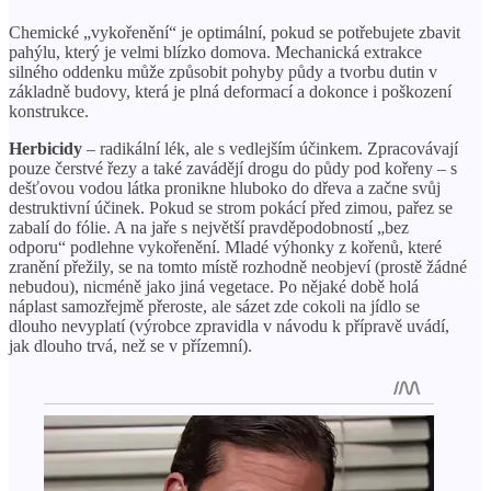
Chemické „vykořenění“ je optimální, pokud se potřebujete zbavit
pahýlu, který je velmi blízko domova. Mechanická extrakce
silného oddenku může způsobit pohyby půdy a tvorbu dutin v
základně budovy, která je plná deformací a dokonce i poškození
konstrukce.
Herbicidy
– radikální lék, ale s vedlejším účinkem. Zpracovávají
pouze čerstvé řezy a také zavádějí drogu do půdy pod kořeny – s
dešťovou vodou látka pronikne hluboko do dřeva a začne svůj
destruktivní účinek. Pokud se strom pokácí před zimou, pařez se
zabalí do fólie. A na jaře s největší pravděpodobností „bez
odporu“ podlehne vykořenění. Mladé výhonky z kořenů, které
zranění přežily, se na tomto místě rozhodně neobjeví (prostě žádné
nebudou), nicméně jako jiná vegetace. Po nějaké době holá
náplast samozřejmě přeroste, ale sázet zde cokoli na jídlo se
dlouho nevyplatí (výrobce zpravidla v návodu k přípravě uvádí,
jak dlouho trvá, než se v přízemní).