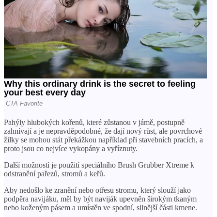
Pahýly hlubokých kořenů, které zůstanou v jámě, postupně
zahnívají a je nepravděpodobné, že dají nový růst, ale povrchové
žilky se mohou stát překážkou například při stavebních pracích, a
proto jsou co nejvíce vykopány a vyříznuty.
Další možností je použití speciálního Brush Grubber Xtreme k
odstranění pařezů, stromů a keřů.
Aby nedošlo ke zranění nebo otřesu stromu, který slouží jako
podpěra navijáku, měl by být naviják upevněn širokým tkaným
nebo koženým pásem a umístěn ve spodní, silnější části kmene.