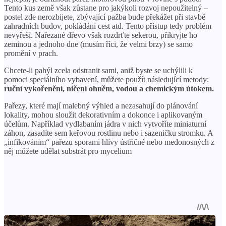
Tento kus země však zůstane pro jakýkoli rozvoj nepoužitelný –
postel zde nerozbijete, zbývající pažba bude překážet při stavbě
zahradních budov, pokládání cest atd. Tento přístup tedy problém
nevyřeší. Nařezané dřevo však rozdrťte sekerou, přikryjte ho
zeminou a jednoho dne (musím říci, že velmi brzy) se samo
promění v prach.
Chcete-li pahýl zcela odstranit sami, aniž byste se uchýlili k
pomoci speciálního vybavení, můžete použít následující metody:
ruční vykořenění, ničení ohněm, vodou a chemickým útokem.
Pařezy, které mají malebný výhled a nezasahují do plánování
lokality, mohou sloužit dekorativním a dokonce i aplikovaným
účelům. Například vydlabaním jádra v nich vytvoříte miniaturní
záhon, zasadíte sem keřovou rostlinu nebo i sazeničku stromku. A
„infikováním“ pařezu sporami hlívy ústřičné nebo medonosných z
něj můžete udělat substrát pro mycelium