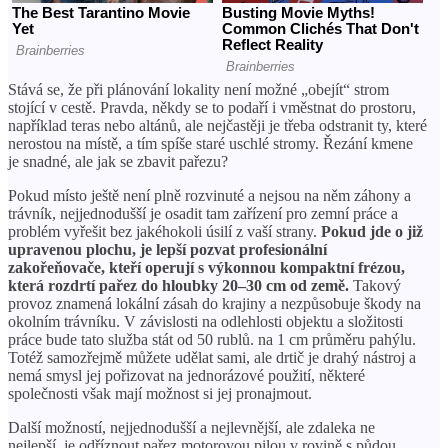
Stává se, že při plánování lokality není možné „obejít“ strom
stojící v cestě. Pravda, někdy se to podaří i vměstnat do prostoru,
například teras nebo altánů, ale nejčastěji je třeba odstranit ty, které
nerostou na místě, a tím spíše staré uschlé stromy. Řezání kmene
je snadné, ale jak se zbavit pařezu?
Pokud místo ještě není plně rozvinuté a nejsou na něm záhony a
trávník, nejjednodušší je osadit tam zařízení pro zemní práce a
problém vyřešit bez jakéhokoli úsilí z vaší strany.
Pokud jde o již
upravenou plochu, je lepší pozvat profesionální
zakořeňovače, kteří operují s výkonnou kompaktní frézou,
která rozdrtí pařez do hloubky 20–30 cm od země.
Takový
provoz znamená lokální zásah do krajiny a nezpůsobuje škody na
okolním trávníku. V závislosti na odlehlosti objektu a složitosti
práce bude tato služba stát od 50 rublů. na 1 cm průměru pahýlu.
Totéž samozřejmě můžete udělat sami, ale drtič je drahý nástroj a
nemá smysl jej pořizovat na jednorázové použití, některé
společnosti však mají možnost si jej pronajmout.
Další možností, nejjednodušší a nejlevnější, ale zdaleka ne
nejlepší, je odříznout pařez motorovou pilou v rovině s půdou.