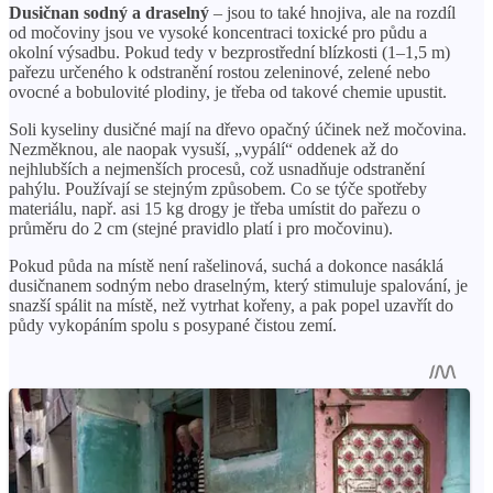
Dusičnan sodný a draselný
– jsou to také hnojiva, ale na rozdíl
od močoviny jsou ve vysoké koncentraci toxické pro půdu a
okolní výsadbu. Pokud tedy v bezprostřední blízkosti (1–1,5 m)
pařezu určeného k odstranění rostou zeleninové, zelené nebo
ovocné a bobulovité plodiny, je třeba od takové chemie upustit.
Soli kyseliny dusičné mají na dřevo opačný účinek než močovina.
Nezměknou, ale naopak vysuší, „vypálí“ oddenek až do
nejhlubších a nejmenších procesů, což usnadňuje odstranění
pahýlu. Používají se stejným způsobem. Co se týče spotřeby
materiálu, např. asi 15 kg drogy je třeba umístit do pařezu o
průměru do 2 cm (stejné pravidlo platí i pro močovinu).
Pokud půda na místě není rašelinová, suchá a dokonce nasáklá
dusičnanem sodným nebo draselným, který stimuluje spalování, je
snazší spálit na místě, než vytrhat kořeny, a pak popel uzavřít do
půdy vykopáním spolu s posypané čistou zemí.