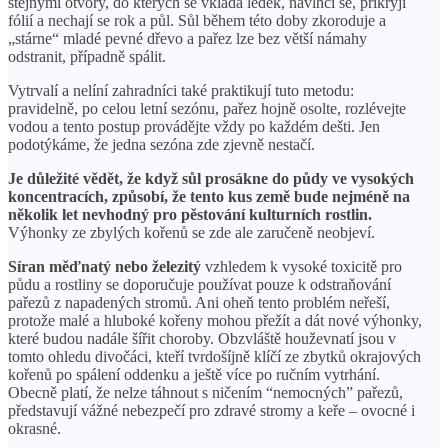
stejnými otvory, do kterých se vkládá ledek, navlhčí se, přikryjí
fólií a nechají se rok a půl. Sůl během této doby zkoroduje a
„stárne“ mladé pevné dřevo a pařez lze bez větší námahy
odstranit, případně spálit.
Vytrvalí a nelíní zahradníci také praktikují tuto metodu:
pravidelně, po celou letní sezónu, pařez hojně osolte, rozlévejte
vodou a tento postup provádějte vždy po každém dešti. Jen
podotýkáme, že jedna sezóna zde zjevně nestačí.
Je důležité vědět, že když sůl prosákne do půdy ve vysokých
koncentracích, způsobí, že tento kus země bude nejméně na
několik let nevhodný pro pěstování kulturních rostlin.
Výhonky ze zbylých kořenů se zde ale zaručeně neobjeví.
Síran měďnatý nebo železitý
vzhledem k vysoké toxicitě pro
půdu a rostliny se doporučuje používat pouze k odstraňování
pařezů z napadených stromů. Ani oheň tento problém neřeší,
protože malé a hluboké kořeny mohou přežít a dát nové výhonky,
které budou nadále šířit choroby. Obzvláště houževnatí jsou v
tomto ohledu divočáci, kteří tvrdošíjně klíčí ze zbytků okrajových
kořenů po spálení oddenku a ještě více po ručním vytrhání.
Obecně platí, že nelze táhnout s ničením “nemocných” pařezů,
představují vážné nebezpečí pro zdravé stromy a keře – ovocné i
okrasné.