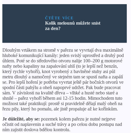
ČTĚTE VÍCE
Kolik melounů můžete sníst
za den?
Dlouhým vrtákem na stromě v pařezu se vyvrtají dva maximálně
hluboké komunikující kanály: jeden svislý uprostřed a druhý pod
úhlem. Poté se do středového otvoru nalije 100–200 g motorové
nafty nebo kapaliny na zapalování uhlí (to je lepší než benzín,
který rychle vyhoří), knot vyrobený z bavlněné stuhy asi půl
metru dlouhý a namočený ve stejném tam se spustí nafta a zapálí
se. Pro lepší hoření je potřeba vyvrtat ještě pár bočních otvorů ve
spodní části pahýlu a oheň napoprvé udržet. Pak bude pracovat
sám. V závislosti na kvalitě dřeva – vlhké a husté nebo staré a
shnilé – pařez vyhoří během asi 12-15 hodin. Mimochodem tuto
možnost také praktikují: prostě si pravidelně dělají malý oheň na
řezu pily, který ho pomalu, ale jistě propaluje až ke kořínkům.
Je důležité, aby se:
pozemek kolem pařezu je nutné nejprve
očistit od naplavenin a suché trávy a po celou dobu postupu nad
ním zajistit doslova bdělou kontrolu.