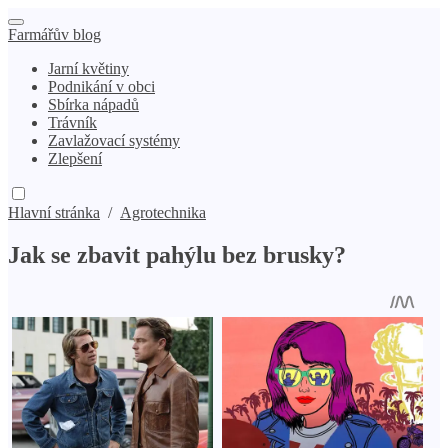
Farmářův blog
Jarní květiny
Podnikání v obci
Sbírka nápadů
Trávník
Zavlažovací systémy
Zlepšení
Hlavní stránka
/
Agrotechnika
Jak se zbavit pahýlu bez brusky?