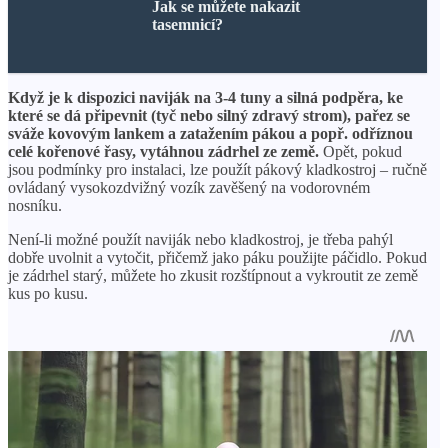
Jak se můžete nakazit
tasemnicí?
Když je k dispozici naviják na 3-4 tuny a silná podpěra, ke
které se dá připevnit (tyč nebo silný zdravý strom), pařez se
sváže kovovým lankem a zatažením pákou a popř. odříznou
celé kořenové řasy, vytáhnou zádrhel ze země.
Opět, pokud
jsou podmínky pro instalaci, lze použít pákový kladkostroj – ručně
ovládaný vysokozdvižný vozík zavěšený na vodorovném
nosníku.
Není-li možné použít naviják nebo kladkostroj, je třeba pahýl
dobře uvolnit a vytočit, přičemž jako páku použijte páčidlo. Pokud
je zádrhel starý, můžete ho zkusit rozštípnout a vykroutit ze země
kus po kusu.