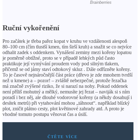
Ruční vykořenění
Pro začátek je třeba pařez kopat v kruhu ve vzdálenosti alespoň
80–100 cm (čím tlustší kmen, tím širší kruh) a snažit se co nejvíce
odhalit zadek s oddenkem. Vynášení zeminy mezi kořeny lopatou
je poměrně obtížné, proto se v případě lehkých půd často
praktikuje její vymývání proudem vody pod silným tlakem,
přičemž se od jámy staví odtokový skluz . Dále odřízněte kořeny.
To je časově nejnáročnější část práce (dřevo je zde mnohem tvrdší
než u kmene) a – pozor! – zvláště nebezpečné, protože řezačka
má značně zvýšené riziko, že si narazí na nohy. Pokud oddenek
není příliš mohutný a mělký, nemusíte jej řezat – naviják si s ním
poradí i bez něj, ale dlouhé vodorovné kořeny (a někdy dosahují i ​​
desítek metrů) při vytahování mohou „táhnout“. například blízký
plot, zničit plátno cesty, plot květinové zahrady atd. A proto je
vhodné tomuto postupu věnovat čas a úsilí.
ČTĚTE VÍCE