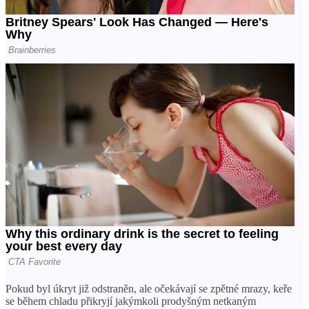
Pokud byl úkryt již odstraněn, ale očekávají se zpětné mrazy, keře
se během chladu přikryjí jakýmkoli prodyšným netkaným