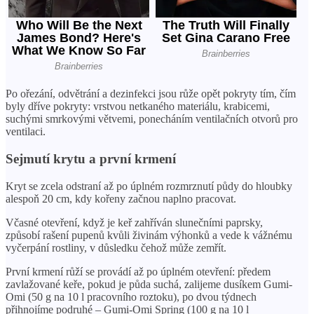
Po ořezání, odvětrání a dezinfekci jsou růže opět pokryty tím, čím
byly dříve pokryty: vrstvou netkaného materiálu, krabicemi,
suchými smrkovými větvemi, ponecháním ventilačních otvorů pro
ventilaci.
Sejmutí krytu a první krmení
Kryt se zcela odstraní až po úplném rozmrznutí půdy do hloubky
alespoň 20 cm, kdy kořeny začnou naplno pracovat.
Včasné otevření, když je keř zahříván slunečními paprsky,
způsobí rašení pupenů kvůli živinám výhonků a vede k vážnému
vyčerpání rostliny, v důsledku čehož může zemřít.
První krmení růží se provádí až po úplném otevření: předem
zavlažované keře, pokud je půda suchá, zalijeme dusíkem Gumi-
Omi (50 g na 10 l pracovního roztoku), po dvou týdnech
přihnojíme podruhé – Gumi-Omi Spring (100 g na 10 l