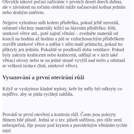
Obvykle takové počasí zažíváme v prvních deseti dnech dubna,
ale v závislosti na ročním období může načasování kolísat jedním
nebo druhým směrem.
Nejprve vyhrabou sníh kolem přístřešku, pokud ještě neroztál,
odstraní všechny materiály ležící na hlavním přístřešku: fólii,
smrkové větve atd., poté zajistí větrání – zvedněte materiál od
konců na hodinu až hodinu a půl se vzduchosuchým přístřeškem
rozvířit smrkové větve a udělat v něm malé průduchy, pokud ho
přikryly jen jedním. Pokaždé se prodlouží doba ventilace. Pokud
byly zakryty krabicemi nebo krabicemi, udělají se v nich také
větrací otvory nebo se na jedné straně vyvýší nad terén a odstraní
se veškerá izolace (listí, smrkové větve).
Vysazování a první otevírání růží
Když se vyskytnou kladné teploty, keře by měly být odkryty co
nejdříve, aby se půda rychleji zahřála.
Provádí se první otevření a kontrola růží. Často jsou pokryty
filmem bílé plísně. Jedná se o tzv. plíseň sněžnou, pro růže není
nebezpečná, žije pouze pod krytem a pravidelným větráním rychle
mizí.