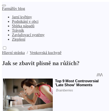
Farmářův blog
Jarní květiny
Podnikání v obci
Sbírka nápadů
Trávník
Zavlažovací systémy
Zlepšení
Hlavní stránka
/
Venkovská kuchyně
Jak se zbavit plísně na růžích?