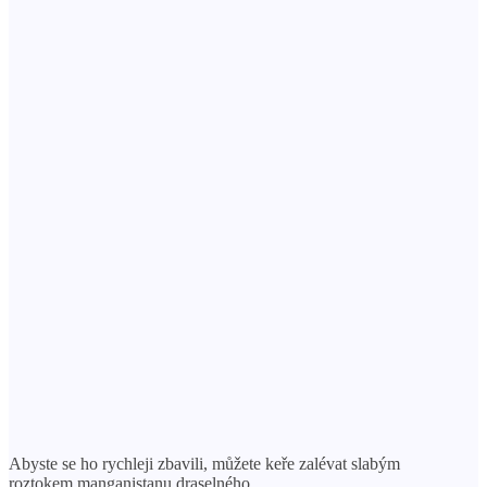
Abyste se ho rychleji zbavili, můžete keře zalévat slabým
roztokem manganistanu draselného.