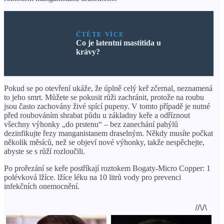
ČTĚTE VÍCE
Co je latentní mastitida u
krávy?
Pokud se po otevření ukáže, že úplně celý keř zčernal, neznamená
to jeho smrt. Můžete se pokusit růži zachránit, protože na roubu
jsou často zachovány živé spící pupeny. V tomto případě je nutné
před roubováním shrabat půdu u základny keře a odříznout
všechny výhonky „do prstenu“ – bez zanechání pahýlů
dezinfikujte řezy manganistanem draselným. Někdy musíte počkat
několik měsíců, než se objeví nové výhonky, takže nespěchejte,
abyste se s růží rozloučili.
Po prořezání se keře postříkají roztokem Bogaty-Micro Copper: 1
polévková lžíce. lžíce léku na 10 litrů vody pro prevenci
infekčních onemocnění.