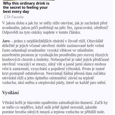
V jakou dobu a jak by se měly růže otevírat, jak je zachránit před
uvadnutím, jakou péči potřebují na jaře: řez, zpracování, ošetření?
Odpovědi na tyto otázky najdete v tomto článku.
Jaro
– jedno z nejdůležitějších období v životě růží. Obzvláště
důležité je jejich včasné otevření: dobře zazimované keře velmi
často odumírají uvadnutím: vysoká vlhkost ve stísněném
uzavřeném prostoru je vynikajícím prostředím pro rozvoj různých
houbových chorob a hniloby. Nebezpečné je také jejich předčasné
otevření: vracející se mrazy, silný vítr a jasné jarní slunce mohou
vést k zamrznutí, vysychání a popálení výhonků. Proto je nutné
kryt postupně odstraňovat. Neexistují žádná přesná data začátku
otevírání růží a jeho úplného odstranění: závisí na teplotě
vzduchu, tání sněhu a oteplování půdy, které se každé jaro mění.
Vysílání
Větrání keřů je hlavním opatřením zabraňujícím tlumení. Začít by
se mělo co nejdříve, když sníh ještě úplně neroztál, jakmile
pomine hrozba silných mrazů a teplota vzduchu se přiblíží nule.