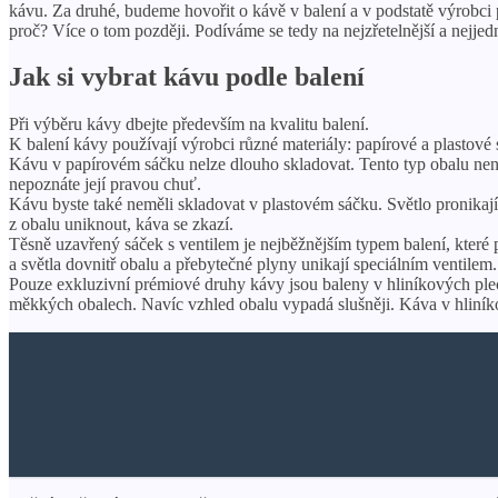
kávu. Za druhé, budeme hovořit o kávě v balení a v podstatě výrobci 
proč? Více o tom později. Podíváme se tedy na nejzřetelnější a nejjedn
Jak si vybrat kávu podle balení
Při výběru kávy dbejte především na kvalitu balení.
K balení kávy používají výrobci různé materiály: papírové a plastové 
Kávu v papírovém sáčku nelze dlouho skladovat. Tento typ obalu nen
nepoznáte její pravou chuť.
Kávu byste také neměli skladovat v plastovém sáčku. Světlo pronikaj
z obalu uniknout, káva se zkazí.
Těsně uzavřený sáček s ventilem je nejběžnějším typem balení, které 
a světla dovnitř obalu a přebytečné plyny unikají speciálním ventilem.
Pouze exkluzivní prémiové druhy kávy jsou baleny v hliníkových ple
měkkých obalech. Navíc vzhled obalu vypadá slušněji. Káva v hliník