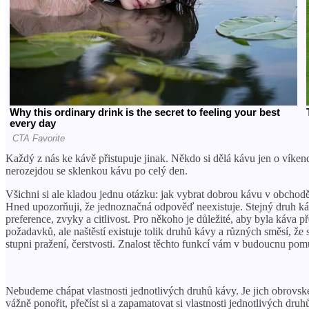
Každý z nás ke kávě přistupuje jinak. Někdo si dělá kávu jen o víken
nerozejdou se sklenkou kávu po celý den.
Všichni si ale kladou jednu otázku: jak vybrat dobrou kávu v obchod
Hned upozorňuji, že jednoznačná odpověď neexistuje. Stejný druh káv
preference, zvyky a citlivost. Pro někoho je důležité, aby byla káva
požadavků, ale naštěstí existuje tolik druhů kávy a různých směsí, že
stupni pražení, čerstvosti. Znalost těchto funkcí vám v budoucnu pomů
Nebudeme chápat vlastnosti jednotlivých druhů kávy. Je jich obrovské 
vážně ponořit, přečíst si a zapamatovat si vlastnosti jednotlivých druh