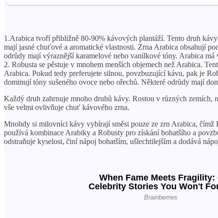
1.Arabica tvoří přibližně 80-90% kávových plantáží. Tento druh kávy 
mají jasné chuťové a aromatické vlastnosti. Zrna Arabica obsahují p
odrůdy mají výraznější karamelové nebo vanilkové tóny. Arabica má v
2. Robusta se pěstuje v mnohem menších objemech než Arabica. Tento 
Arabica. Pokud tedy preferujete silnou, povzbuzující kávu, pak je R
dominují tóny sušeného ovoce nebo ořechů. Některé odrůdy mají dom
Každý druh zahrnuje mnoho druhů kávy. Rostou v různých zemích, na
vše velmi ovlivňuje chuť kávového zrna.
Mnohdy si milovníci kávy vybírají směsi pouze ze zrn Arabica, čímž 
používá kombinace Arabiky a Robusty pro získání bohatšího a povzb
odstraňuje kyselost, činí nápoj bohatším, ušlechtilejším a dodává nápo