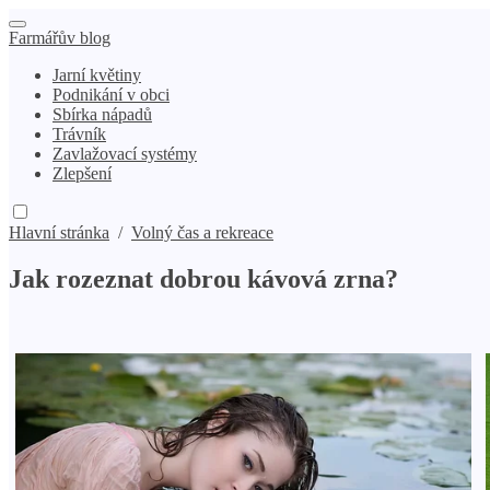
Farmářův blog
Jarní květiny
Podnikání v obci
Sbírka nápadů
Trávník
Zavlažovací systémy
Zlepšení
Hlavní stránka
/
Volný čas a rekreace
Jak rozeznat dobrou kávová zrna?