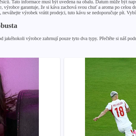
síců. Tato informace musí být uvedena na obalu. Datum může být nap
 výrobce garantuje, že si káva zachová svou chuť a aroma po celou do
neváhejte výrobek vrátit prodejci, tuto kávu se nedoporučuje pít. Vybír
obusta
d jakéhokoli výrobce zahrnují pouze tyto dva typy. Přečtěte si náš pod