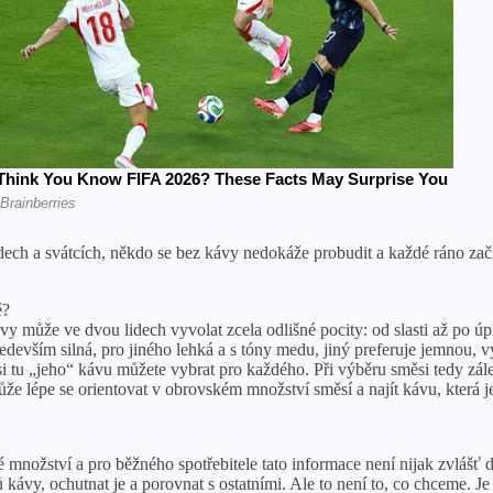
dech a svátcích, někdo se bez kávy nedokáže probudit a každé ráno začít
ě?
y může ve dvou lidech vyvolat zcela odlišné pocity: od slasti až po ú
 především silná, pro jiného lehká a s tóny medu, jiný preferuje jemno
 si tu „jeho“ kávu můžete vybrat pro každého. Při výběru směsi tedy zál
že lépe se orientovat v obrovském množství směsí a najít kávu, která je
množství a pro běžného spotřebitele tato informace není nijak zvlášť d
ů kávy, ochutnat je a porovnat s ostatními. Ale to není to, co chceme. Je