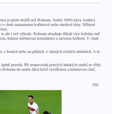
rabica je proto dražší než Robusta. Směsi 100% kávy Arabica
ete v chuti zaznamenat květinové nebo medové tóny. Některé
lost.
o ale i své výhody. Robusta obsahuje třikrát více kofeinu než
okou, hutnou krémovou konzistenci a zjevnou hořkost. V chuti
 v horách nebo na pláních, v různých ročních obdobích. A to
 úplně pravda. Při sestavování pravých italských směsí se vždy
zrn Robusta do směsi dává kávě vyváženou a krémovou chuť,