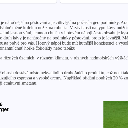
je náročnější na pěstování a je citlivější na počasí a geo podmínky. A
odstatně méně kofeinu než zrna robusta. V závislosti na typu kávy můž
elmi jasnou vůni, jemnou chuť a v hotovém nápoji často obsahuje kyse
druh kávy je nenáročný na podmínky pěstování, proto je levnější. Má t
obusta právě pro vás. Hotový nápoj bude mít hutnější konzistenci a vys
inantní chuť hořké čokolády nebo tabáku.
 různých územích, v různém klimatu, v různých nadmořských výškách,
Robusta dostává místo nekvalitního druhořadého produktu, což není tak
uzujícího espressa a vysoké cremy. Například přidání pouhých 20 % 
ji atraktivní smetanu.