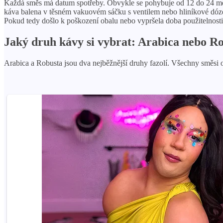
Každá směs má datum spotřeby. Obvykle se pohybuje od 12 do 24 mě
káva balena v těsném vakuovém sáčku s ventilem nebo hliníkové dóze,
Pokud tedy došlo k poškození obalu nebo vypršela doba použitelnosti, 
Jaký druh kávy si vybrat: Arabica nebo R
Arabica a Robusta jsou dva nejběžnější druhy fazolí. Všechny směsi o