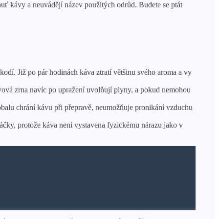
huť kávy a neuvádějí název použitých odrůd. Budete se ptát
dí. Již po pár hodinách káva ztratí většinu svého aroma a vy
Kávová zrna navíc po upražení uvolňují plyny, a pokud nemohou
p obalu chrání kávu při přepravě, neumožňuje pronikání vzduchu
áčky, protože káva není vystavena fyzickému nárazu jako v