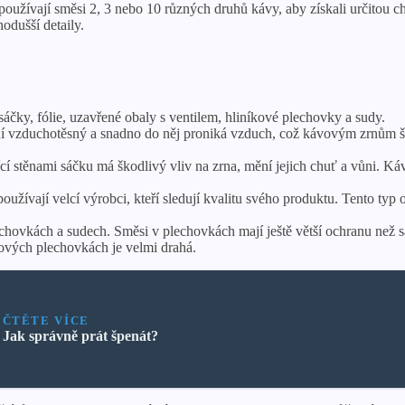
používají směsi 2, 3 nebo 10 různých druhů kávy, aby získali určitou c
odušší detaily.
sáčky, fólie, uzavřené obaly s ventilem, hliníkové plechovky a sudy.
í vzduchotěsný a snadno do něj proniká vzduch, což kávovým zrnům ško
ící stěnami sáčku má škodlivý vliv na zrna, mění jejich chuť a vůni. 
používají velcí výrobci, kteří sledují kvalitu svého produktu. Tento ty
chovkách a sudech. Směsi v plechovkách mají ještě větší ochranu než s
ových plechovkách je velmi drahá.
ČTĚTE VÍCE
Jak správně prát špenát?