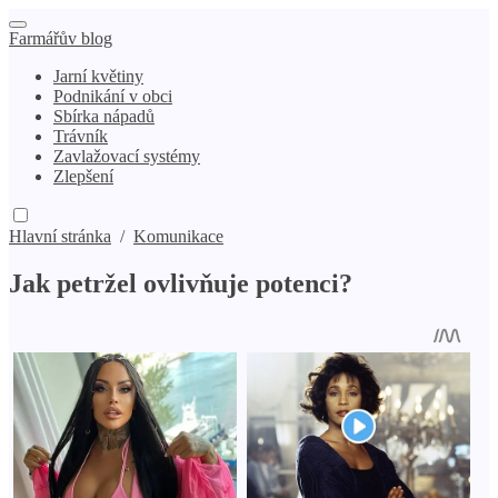
Farmářův blog
Jarní květiny
Podnikání v obci
Sbírka nápadů
Trávník
Zavlažovací systémy
Zlepšení
Hlavní stránka
/
Komunikace
Jak petržel ovlivňuje potenci?