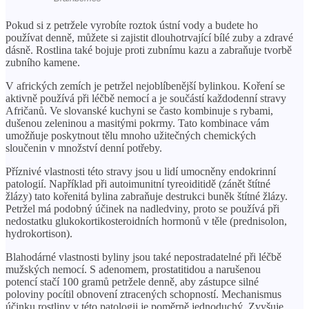
Pokud si z petržele vyrobíte roztok ústní vody a budete ho
používat denně, můžete si zajistit dlouhotrvající bílé zuby a zdravé
dásně. Rostlina také bojuje proti zubnímu kazu a zabraňuje tvorbě
zubního kamene.
V afrických zemích je petržel nejoblíbenější bylinkou. Koření se
aktivně používá při léčbě nemocí a je součástí každodenní stravy
Afričanů. Ve slovanské kuchyni se často kombinuje s rybami,
dušenou zeleninou a masitými pokrmy. Tato kombinace vám
umožňuje poskytnout tělu mnoho užitečných chemických
sloučenin v množství denní potřeby.
Příznivé vlastnosti této stravy jsou u lidí umocněny endokrinní
patologií. Například při autoimunitní tyreoiditidě (zánět štítné
žlázy) tato kořenitá bylina zabraňuje destrukci buněk štítné žlázy.
Petržel má podobný účinek na nadledviny, proto se používá při
nedostatku glukokortikosteroidních hormonů v těle (prednisolon,
hydrokortison).
Blahodárné vlastnosti byliny jsou také nepostradatelné při léčbě
mužských nemocí. S adenomem, prostatitidou a narušenou
potencí stačí 100 gramů petržele denně, aby zástupce silné
poloviny pocítil obnovení ztracených schopností. Mechanismus
účinku rostliny v této patologii je poměrně jednoduchý. Zvyšuje