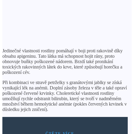
Jedinečné vlastnosti rostliny pomáhají v boji proti rakovině díky
obsahu apigeninu. Tato látka má schopnost hojit rány, proto
obnovuje buňky poškozené nádorem. Brzdí také pronikání
toxických rakovinných látek do krve, které způsobují horečku a
poškození cév.
Při kombinaci ve stravě petrželky s granátovými jablky se získá
vynikající lék na anémii. Doplní zásoby železa v těle a také opraví
poškozené červené krvinky. Choleretické vlastnosti rostliny
umožňují rychle odstranit bilirubin, který se tvoří v nadměrném
množství během hemolytické anémie (pokles červených krvinek v
důsledku jejich zničení).
ČTĚTE VÍCE