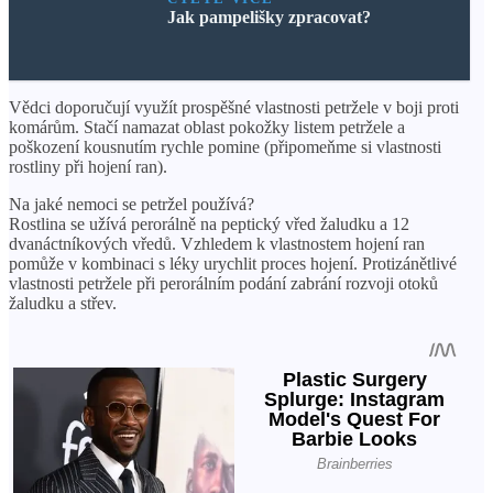
Jak pampelišky zpracovat?
Vědci doporučují využít prospěšné vlastnosti petržele v boji proti
komárům. Stačí namazat oblast pokožky listem petržele a
poškození kousnutím rychle pomine (připomeňme si vlastnosti
rostliny při hojení ran).
Na jaké nemoci se petržel používá?
Rostlina se užívá perorálně na peptický vřed žaludku a 12
dvanáctníkových vředů. Vzhledem k vlastnostem hojení ran
pomůže v kombinaci s léky urychlit proces hojení. Protizánětlivé
vlastnosti petržele při perorálním podání zabrání rozvoji otoků
žaludku a střev.