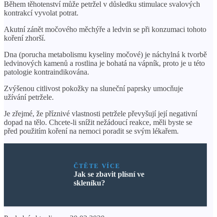
Během těhotenství může petržel v důsledku stimulace svalových
kontrakcí vyvolat potrat.
Akutní zánět močového měchýře a ledvin se při konzumaci tohoto
koření zhorší.
Dna (porucha metabolismu kyseliny močové) je náchylná k tvorbě
ledvinových kamenů a rostlina je bohatá na vápník, proto je u této
patologie kontraindikována.
Zvýšenou citlivost pokožky na sluneční paprsky umocňuje
užívání petržele.
Je zřejmé, že příznivé vlastnosti petržele převyšují její negativní
dopad na tělo. Chcete-li snížit nežádoucí reakce, měli byste se
před použitím koření na nemoci poradit se svým lékařem.
ČTĚTE VÍCE
Jak se zbavit plísní ve
skleníku?