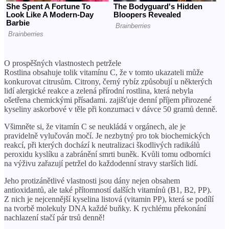
O prospěšných vlastnostech petržele
Rostlina obsahuje tolik vitamínu C, že v tomto ukazateli může
konkurovat citrusům. Citrony, černý rybíz způsobují u některých
lidí alergické reakce a zelená přírodní rostlina, která nebyla
ošetřena chemickými přísadami. zajišťuje denní příjem přirozené
kyseliny askorbové v těle při konzumaci v dávce 50 gramů denně.
Všimněte si, že vitamín C se neukládá v orgánech, ale je
pravidelně vylučován močí. Je nezbytný pro tok biochemických
reakcí, při kterých dochází k neutralizaci škodlivých radikálů
peroxidu kyslíku a zabránění smrti buněk. Kvůli tomu odborníci
na výživu zařazují petržel do každodenní stravy starších lidí.
Jeho protizánětlivé vlastnosti jsou dány nejen obsahem
antioxidantů, ale také přítomností dalších vitamínů (B1, B2, PP).
Z nich je nejcennější kyselina listová (vitamin PP), která se podílí
na tvorbě molekuly DNA každé buňky. K rychlému překonání
nachlazení stačí pár trsů denně!