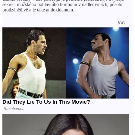
sekreci mužského pohlavního hormonu v nadledvinách, působí
protizánětlivě a je také antioxidantem.