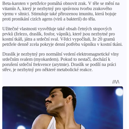
Beta-karoten v petrželce pomáhá obnovit zrak. V těle se mění na
vitamín A, který je nezbytný pro správnou tvorbu zrakového
vjemu v sítnici. Stimuluje také přirozenou imunitu, která bojuje
proti pronikání cizích agens (virů a bakterií) do těla.
Užitečné vlastnosti vysvětluje také obsah četných stopových
prvků (železo, draslík, fosfor, vápník), které jsou nezbytné pro
kostní tkáň, játra a srdeční sval. Vědci vypočítali, že 20 gramů
petržele denně zcela pokryje denní potřebu vápníku v kostní tkáni.
Draslík je nezbytný pro normální vedení elektromagnetické vlny
srdečním svalem (myokardem). Pokud to nestačí, dochází k
porušení srdeční frekvence (arytmie). Draslík se podílí na práci
střev, je nezbytný pro některé metabolické reakce.