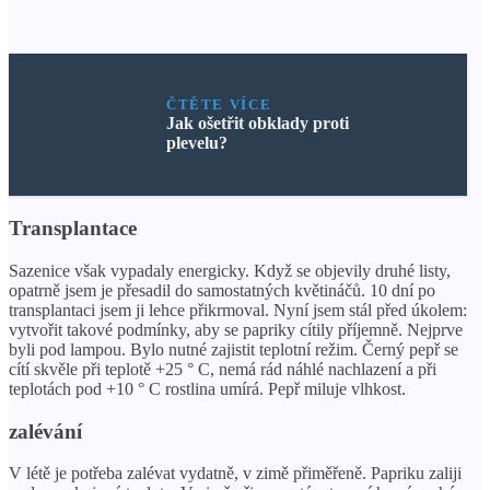
ČTĚTE VÍCE
Jak ošetřit obklady proti
plevelu?
Transplantace
Sazenice však vypadaly energicky. Když se objevily druhé listy,
opatrně jsem je přesadil do samostatných květináčů. 10 dní po
transplantaci jsem ji lehce přikrmoval. Nyní jsem stál před úkolem:
vytvořit takové podmínky, aby se papriky cítily příjemně. Nejprve
byli pod lampou. Bylo nutné zajistit teplotní režim. Černý pepř se
cítí skvěle při teplotě +25 ° C, nemá rád náhlé nachlazení a při
teplotách pod +10 ° C rostlina umírá. Pepř miluje vlhkost.
zalévání
V létě je potřeba zalévat vydatně, v zimě přiměřeně. Papriku zaliji