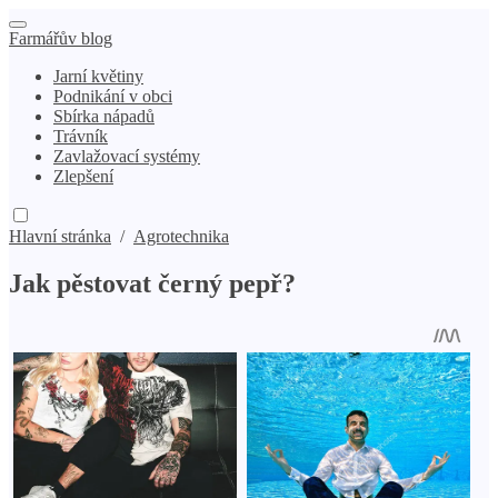
Farmářův blog
Jarní květiny
Podnikání v obci
Sbírka nápadů
Trávník
Zavlažovací systémy
Zlepšení
Hlavní stránka
/
Agrotechnika
Jak pěstovat černý pepř?