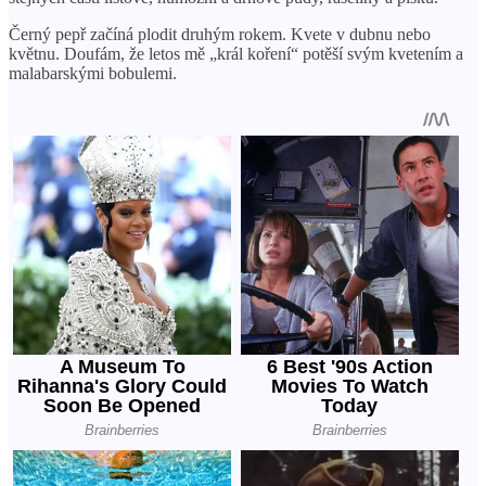
Černý pepř začíná plodit druhým rokem. Kvete v dubnu nebo
květnu. Doufám, že letos mě „král koření“ potěší svým kvetením a
malabarskými bobulemi.