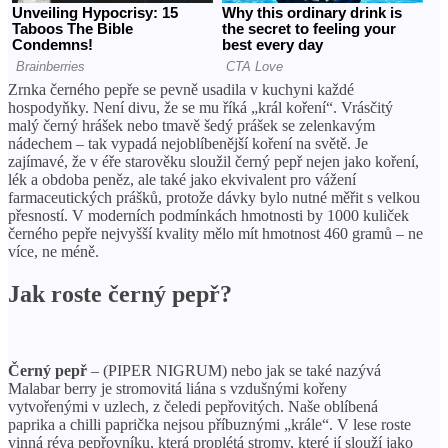
Zrnka černého pepře se pevně usadila v kuchyni každé
hospodyňky. Není divu, že se mu říká „král koření“. Vrásčitý
malý černý hrášek nebo tmavě šedý prášek se zelenkavým
nádechem – tak vypadá nejoblíbenější koření na světě. Je
zajímavé, že v éře starověku sloužil černý pepř nejen jako koření,
lék a obdoba peněz, ale také jako ekvivalent pro vážení
farmaceutických prášků, protože dávky bylo nutné měřit s velkou
přesností. V moderních podmínkách hmotnosti by 1000 kuliček
černého pepře nejvyšší kvality mělo mít hmotnost 460 gramů – ne
více, ne méně.
Jak roste černý pepř?
Černý pepř
– (PIPER NIGRUM) nebo jak se také nazývá
Malabar berry je stromovitá liána s vzdušnými kořeny
vytvořenými v uzlech, z čeledi pepřovitých. Naše oblíbená
paprika a chilli paprička nejsou příbuznými „krále“. V lese roste
vinná réva pepřovníku, která proplétá stromy, které jí slouží jako