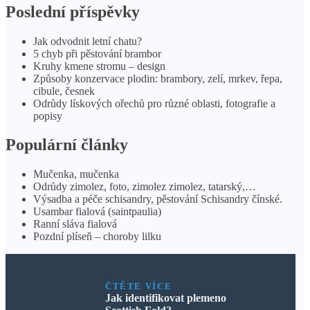
Poslední příspěvky
Jak odvodnit letní chatu?
5 chyb při pěstování brambor
Kruhy kmene stromu – design
Způsoby konzervace plodin: brambory, zelí, mrkev, řepa,
cibule, česnek
Odrůdy lískových ořechů pro různé oblasti, fotografie a
popisy
Populární články
Mučenka, mučenka
Odrůdy zimolez, foto, zimolez zimolez, tatarský,…
Výsadba a péče schisandry, pěstování Schisandry čínské.
Usambar fialová (saintpaulia)
Ranní sláva fialová
Pozdní plíseň – choroby lilku
ČTĚTE VÍCE
Jak identifikovat plemeno