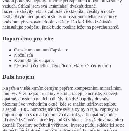
vodou pokojové teploty. V zimě při zapnutém topení hrozí suchý
vzduch. Stříkal jsem svá „miminka“ dvakrát denně.
Sazenice strávily léto na zahradě ve skleníku, zesílily a dobře
rostly. Kryté před přímým slunečním zářením. Mladé rostlinky
podzimní přesazování dobře snášely. Do každého květináče
nainstalujte podpěru, jinak bude rostlina ležet na povrchu země.
Doporučeno pro tebe:
Capsicum annuum Capsicum
Noční stín
Kvamoklitus vulgaris
Pěstování čemeřice, čemeřice kavkazské, černý druh
Další hnojení
Na jaře a v létě krmím černým pepřem komplexními minerálními
hnojivy. V zimě jsou rostliny v klidu, raději je nerušte, zalévejte
opatrně, abyste to nepřehnali. Nyní, když papriky dozrály,
přezimují ve východním okně, kde se snažím udržovat teplotu
alespoň +18C. Samozřejmě více světla by bylo fajn. Papriky se
doporučuje přesazovat jednou za dva roky, a to opatrně, raději
plastové květináče, které lépe udrží vlhkost. Je vyžadována dobrá
drenáž. Rostliny potřebují výživnou, kyprou půdu, skládající se ze
stejných částí listové, humózní a drnové půdy, rašeliny a písku.