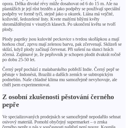
opora. Délka divoké révy může dosahovat od 6 do 15 m. Ale na
plantážích je její růst brzděn a jako podpěry se používají speciální
podpěry ve formě tyčí, stejně jako u okurek. Liána má vejčité,
kožovité, šedozelené listy. Kvete malými bílými květy
shromážděnými v visutých klasech. Po ukončení květu se tvoří
plody.
Plody papriky jsou kulovité peckovice s tvrdou skořápkou a mají
horkou chuť, zprvu mají zelenou barvu, pak zčervenají. Sklizeň se
sklízí, když plody začínají červenat. Při sušení na slunci hrách
zčerná. Zajímavé je, že pepřovník je schopen plodit dvakrát ročně
po dobu 25-50 let.
Černý pepř pochází z malabarského pobřeží Indie. Černý pepř se
pěstuje v Indonésii, Brazílii a dalších zemích se subtropickým
podnebím. Naše chladné klima mu samozřejmě nevyhovuje, ale
chtěl jsem experimentovat.
Z osobní zkušenosti pěstování černého
pepře
Ve specializovaných prodejnách se samozřejmě nepodařilo sehnat
osivový materiál. Pomohl obyčejný supermarket – o zrnka
černého pepře u nás v současnosti naštěstí není nouze. Koupila