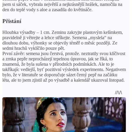
jsem si sáček, vybrala největší a nejkrásnější hrášek, namočila na
den do teplé vody s aloe a zasadila do květináče.
Přistání
Hloubka výsadby – 1 cm. Zeminu zakryjte plastovým kelímkem,
pravidelně ji větrejte a lehce stříkejte. Semena „myslela“ na
dlouhou dobu, výhonky se objevily téměř o měsíc později. Ze
sedmi hrachů vyklíčilo pouze pět.
První závěr: semena jsou čerstvá, protože. neztratily svou klíčivost
a zrnka pepře neprocházejí tepelnou úpravou, jak se říká, to
znamená, že byla sušena v přírodních podmínkách. Ale to je
takříkajíc vedlejší, byť pozitivní výsledek experimentu. Negativem
bylo, že v literatuře se doporučuje sázet černý pepř na začátku
léta, ale to jsem zjistil až po výsadbě a kalendář ukazoval listopad.