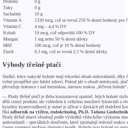
Proteiny
0 g
Tuky
0 g
Sacharidy
10 g
Vitamin A
2330 mcg, což se rovná 259 % denní hodnoty pro 
Vitamin C
4 mg – 4,4 % DV
Kobalt
10 mcg, což odpovídá 100 % DV
Mangan
1 mg nebo 50 % denní dávky
Měď
100 mcg, což je 10 % denní hodnoty
Zinek
0,3 mg, což se rovná 2,5 % denní dávky
Výhody třešně ptačí
Sladké, lehce nakyslé bobule mají rekordní obsah antioxidantů, díky
velmi prospěšné pro lidské zdraví. Pokud jde o obsah antokyanů, ptač
převažuje dokonce i nad brusinkou, slavnou ruskou „léčivou bobule“.
— Plody třešně ptačí je třeba konzumovat opatrně. Jejich bohaté slože
dělá cenný produkt, ale vzhledem k velkému množství fytoncidů a o
kyseliny kyanovodíkové je nutné je užívat v dávkách při dodržení kon
říká
odborník na výživu, endokrinolog, Ph.D. Tatiana Gudozhni
Plody třešně tmavé obsahují podle výsledků vědeckého výzkumu mn
antioxidantů – speciálních sloučenin, které zpomalují redoxní reakce v
časem znamená možnou destrukci buněk. Bobule jsou bohaté na anto