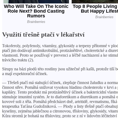
Využití třešně ptačí v lékařství
Tokoferoly, polyfenoly, vitamíny, glykosidy a terpeny přítomné v plo
ptačí jim dodávají antimikrobiální, protizánětlivé, choleretické a diure
vlastnosti. Proto se používají v prevenci a léčbě nachlazení a ke stimul
trávicího traktu (2).
Sirupy na bázi plodů této rostliny jsou užitečné při kašli, protože tiší 
a mají expektorační účinek.
— Třešeň ptačí má stahující účinek, zlepšuje činnost žaludku a norma
činnost střev. Pomáhá snižovat vysokou hladinu cholesterolu v krvi a 
kapiláry. Tento produkt má protizánětlivý účinek a baktericidní vlastno
stimuluje imunitní systém. Je to diaforetikum a diuretikum a pomáhá 
kovové soli z těla. Pomáhá předcházet dně, artritidě, revmatismu, říká 
terapeutka Taťána Gudožniková. — Plody a listy třešně ptačí obsahuj
kyseliny, zejména jablečnou a citronovou, třísloviny, glykosidy, vitamí
Kůra stromů je bohatá na třísloviny, proto se z ní v lidovém léčitelství