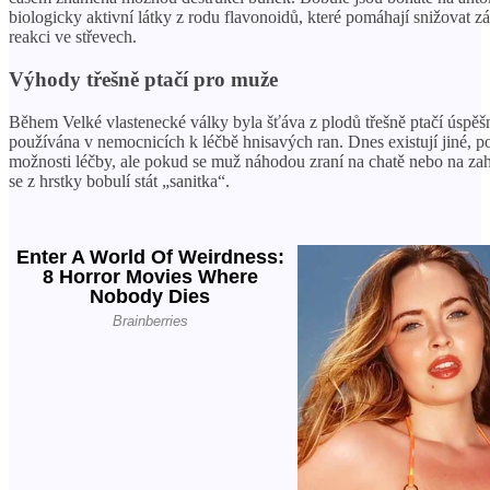
biologicky aktivní látky z rodu flavonoidů, které pomáhají snižovat z
reakci ve střevech.
Výhody třešně ptačí pro muže
Během Velké vlastenecké války byla šťáva z plodů třešně ptačí úspěš
používána v nemocnicích k léčbě hnisavých ran. Dnes existují jiné, p
možnosti léčby, ale pokud se muž náhodou zraní na chatě nebo na za
se z hrstky bobulí stát „sanitka“.