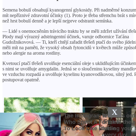
Semena bobulí obsahují kyanogenní glykosidy. Při nadměrné konzu
mít nepříznivé zdravotní účinky (1). Proto je třeba střemchu brát s mí
než hrst bobulí denně a je lepší nejprve odstranit semínka.
— Lidé s onemocněním trávicího traktu by se měli zdržet užívání třešn
Plody mají výrazný adstringentní účinek, varuje odbornice Taťána
Gudožnikovová. — Ti, kteří chtějí zařadit třešeň ptačí do svého jídeln
měli mít na paměti, že vysoký obsah fytoncidů v květech může způsob
nebo alergie na aroma rostliny.
Kvetoucí ptačí třešeň uvolňuje esenciální oleje s uklidňujícím účinke
s nimi se uvolňuje amygdalin. Jedná se o sloučeninu kyseliny mandlov
ve vzduchu rozpadá a uvolňuje kyselinu kyanovodíkovou, silný jed. P
postupovat opatrně.
X