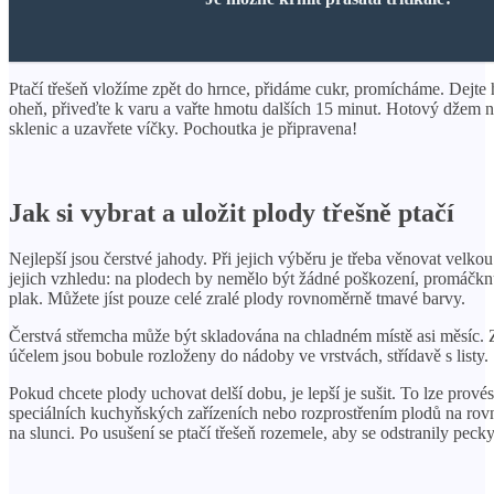
Ptačí třešeň vložíme zpět do hrnce, přidáme cukr, promícháme. Dejte 
oheň, přiveďte k varu a vařte hmotu dalších 15 minut. Hotový džem na
sklenic a uzavřete víčky. Pochoutka je připravena!
Jak si vybrat a uložit plody třešně ptačí
Nejlepší jsou čerstvé jahody. Při jejich výběru je třeba věnovat velko
jejich vzhledu: na plodech by nemělo být žádné poškození, promáčkn
plak. Můžete jíst pouze celé zralé plody rovnoměrně tmavé barvy.
Čerstvá střemcha může být skladována na chladném místě asi měsíc. 
účelem jsou bobule rozloženy do nádoby ve vrstvách, střídavě s listy.
Pokud chcete plody uchovat delší dobu, je lepší je sušit. To lze provés
speciálních kuchyňských zařízeních nebo rozprostřením plodů na ro
na slunci. Po usušení se ptačí třešeň rozemele, aby se odstranily pecky