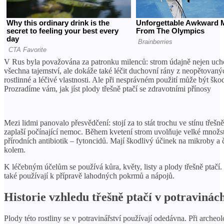
V Rus byla považována za patronku milenců: strom údajně nejen uc
všechna tajemství, ale dokáže také léčit duchovní rány z neopětovaný
rostlinné a léčivé vlastnosti. Ale při nesprávném použití může být ško
Prozradíme vám, jak jíst plody třešně ptačí se zdravotními přínosy
Mezi lidmi panovalo přesvědčení: stojí za to stát trochu ve stínu třešně
zaplaší počínající nemoc. Během kvetení strom uvolňuje velké množs
přírodních antibiotik – fytoncidů. Mají škodlivý účinek na mikroby a 
kolem.
K léčebným účelům se používá kůra, květy, listy a plody třešně ptačí.
také používají k přípravě lahodných pokrmů a nápojů.
Historie vzhledu třešně ptačí v potravinác
Plody této rostliny se v potravinářství používají odedávna. Při archeo