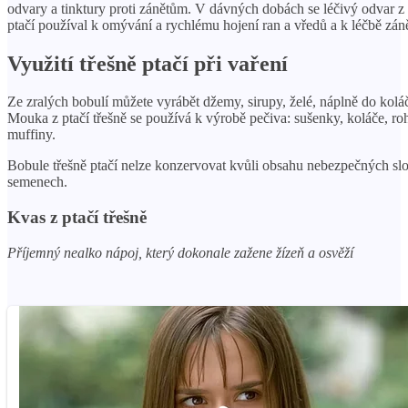
odvary a tinktury proti zánětům. V dávných dobách se léčivý odvar z 
ptačí používal k omývání a rychlému hojení ran a vředů a k léčbě zán
Využití třešně ptačí při vaření
Ze zralých bobulí můžete vyrábět džemy, sirupy, želé, náplně do kolá
Mouka z ptačí třešně se používá k výrobě pečiva: sušenky, koláče, roh
muffiny.
Bobule třešně ptačí nelze konzervovat kvůli obsahu nebezpečných sl
semenech.
Kvas z ptačí třešně
Příjemný nealko nápoj, který dokonale zažene žízeň a osvěží