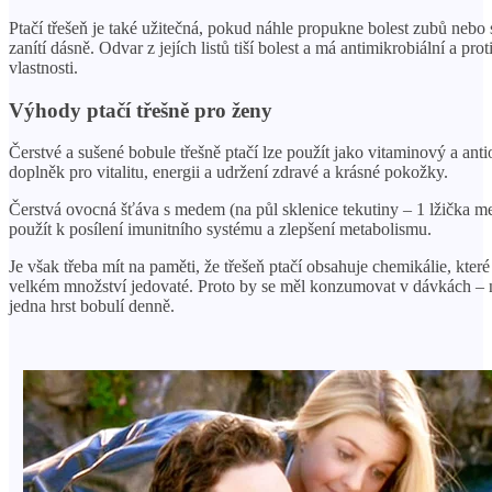
Ptačí třešeň je také užitečná, pokud náhle propukne bolest zubů nebo
zanítí dásně. Odvar z jejích listů tiší bolest a má antimikrobiální a prot
vlastnosti.
Výhody ptačí třešně pro ženy
Čerstvé a sušené bobule třešně ptačí lze použít jako vitaminový a anti
doplněk pro vitalitu, energii a udržení zdravé a krásné pokožky.
Čerstvá ovocná šťáva s medem (na půl sklenice tekutiny – 1 lžička m
použít k posílení imunitního systému a zlepšení metabolismu.
Je však třeba mít na paměti, že třešeň ptačí obsahuje chemikálie, které
velkém množství jedovaté. Proto by se měl konzumovat v dávkách – 
jedna hrst bobulí denně.