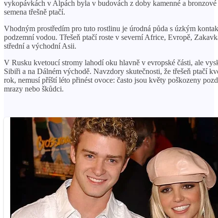
vykopávkách v Alpách byla v budovách z doby kamenné a bronzové
semena třešně ptačí.
Vhodným prostředím pro tuto rostlinu je úrodná půda s úzkým konta
podzemní vodou. Třešeň ptačí roste v severní Africe, Evropě, Zakavk
střední a východní Asii.
V Rusku kvetoucí stromy lahodí oku hlavně v evropské části, ale vysky
Sibiři a na Dálném východě. Navzdory skutečnosti, že třešeň ptačí kv
rok, nemusí příští léto přinést ovoce: často jsou květy poškozeny poz
mrazy nebo škůdci.