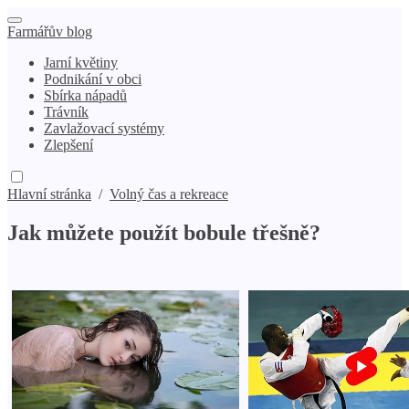
Farmářův blog
Jarní květiny
Podnikání v obci
Sbírka nápadů
Trávník
Zavlažovací systémy
Zlepšení
Hlavní stránka
/
Volný čas a rekreace
Jak můžete použít bobule třešně?