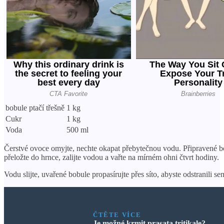
bobule ptačí třešně
1 kg
Cukr
1 kg
Voda
500 ml
Čerstvé ovoce omyjte, nechte okapat přebytečnou vodu. Připravené b
přeložte do hrnce, zalijte vodou a vařte na mírném ohni čtvrt hodiny.
Vodu slijte, uvařené bobule propasírujte přes síto, abyste odstranili se
ČTĚTE VÍCE
Je možné krmit prasata tritikale?