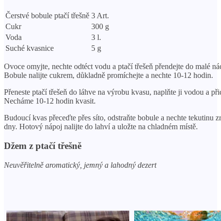
Čerstvé bobule ptačí třešně
3 Art.
Cukr
300 g
Voda
3 l.
Suché kvasnice
5 g
Ovoce omyjte, nechte odtéct vodu a ptačí třešeň přendejte do malé ná
Bobule nalijte cukrem, důkladně promíchejte a nechte 10-12 hodin.
Přeneste ptačí třešeň do láhve na výrobu kvasu, naplňte ji vodou a při
Necháme 10-12 hodin kvasit.
Budoucí kvas přeceďte přes síto, odstraňte bobule a nechte tekutinu zr
dny. Hotový nápoj nalijte do lahví a uložte na chladném místě.
Džem z ptačí třešně
Neuvěřitelně aromatický, jemný a lahodný dezert