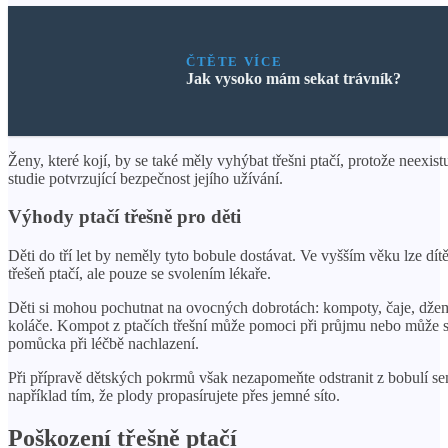
ČTĚTE VÍCE
Jak vysoko mám sekat trávník?
Ženy, které kojí, by se také měly vyhýbat třešni ptačí, protože neexist
studie potvrzující bezpečnost jejího užívání.
Výhody ptačí třešně pro děti
Děti do tří let by neměly tyto bobule dostávat. Ve vyšším věku lze dít
třešeň ptačí, ale pouze se svolením lékaře.
Děti si mohou pochutnat na ovocných dobrotách: kompoty, čaje, dže
koláče. Kompot z ptačích třešní může pomoci při průjmu nebo může s
pomůcka při léčbě nachlazení.
Při přípravě dětských pokrmů však nezapomeňte odstranit z bobulí s
například tím, že plody propasírujete přes jemné síto.
Poškození třešně ptačí