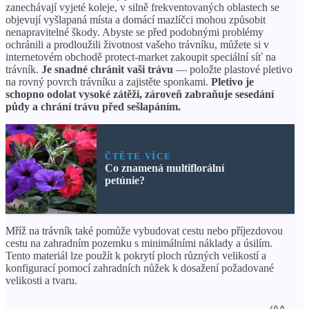
zanechávají vyjeté koleje, v silně frekventovaných oblastech se
objevují vyšlapaná místa a domácí mazlíčci mohou způsobit
nenapravitelné škody. Abyste se před podobnými problémy
ochránili a prodloužili životnost vašeho trávníku, můžete si v
internetovém obchodě protect-market zakoupit speciální síť na
trávník.
Je snadné chránit vaši trávu
— položte plastové pletivo
na rovný povrch trávníku a zajistěte sponkami.
Pletivo je
schopno odolat vysoké zátěži, zároveň zabraňuje sesedání
půdy a chrání trávu před sešlapáním.
ČTĚTE VÍCE
Co znamená multiflorální
petúnie?
Mříž na trávník také pomůže vybudovat cestu nebo příjezdovou
cestu na zahradním pozemku s minimálními náklady a úsilím.
Tento materiál lze použít k pokrytí ploch různých velikostí a
konfigurací pomocí zahradních nůžek k dosažení požadované
velikosti a tvaru.