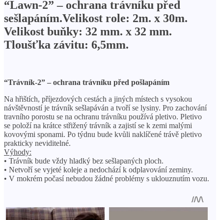
“Lawn-2” – ochrana trávníku před
sešlapáním.Velikost role: 2m. x 30m.
Velikost buňky: 32 mm. x 32 mm.
Tloušťka závitu: 6,5mm.
“Trávník-2” – ochrana trávníku před pošlapáním
Na hřištích, příjezdových cestách a jiných místech s vysokou
návštěvností je trávník sešlapáván a tvoří se lysiny. Pro zachování
travního porostu se na ochranu trávníku používá pletivo. Pletivo
se položí na krátce střižený trávník a zajistí se k zemi malými
kovovými sponami. Po týdnu bude kvůli naklíčené trávě pletivo
prakticky neviditelné.
Výhody:
• Trávník bude vždy hladký bez sešlapaných ploch.
• Netvoří se vyjeté koleje a nedochází k odplavování zeminy.
• V mokrém počasí nebudou žádné problémy s uklouznutím vozu.