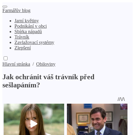
Farmářův blog
Jarní květiny
Podnikání v obci
Sbírka nápadů
Trávník
Zavlažovací systémy
Zlepšení
Hlavní stránka
/
Obiloviny
Jak ochránit váš trávník před
sešlapáním?