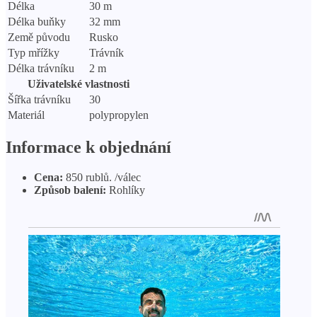
Délka
30 m
Délka buňky
32 mm
Země původu
Rusko
Typ mřížky
Trávník
Délka trávníku
2 m
Uživatelské vlastnosti
Šířka trávníku
30
Materiál
polypropylen
Informace k objednání
Cena:
850 rublů. /válec
Způsob balení:
Rohlíky