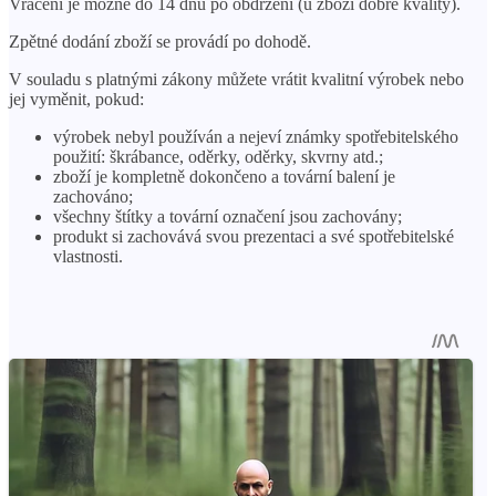
Vrácení je možné do 14 dnů po obdržení (u zboží dobré kvality).
Zpětné dodání zboží se provádí po dohodě.
V souladu s platnými zákony můžete vrátit kvalitní výrobek nebo
jej vyměnit, pokud:
výrobek nebyl používán a nejeví známky spotřebitelského
použití: škrábance, oděrky, oděrky, skvrny atd.;
zboží je kompletně dokončeno a tovární balení je
zachováno;
všechny štítky a tovární označení jsou zachovány;
produkt si zachovává svou prezentaci a své spotřebitelské
vlastnosti.