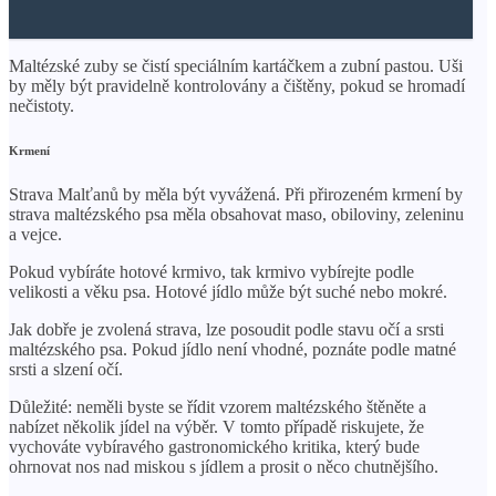
Maltézské zuby se čistí speciálním kartáčkem a zubní pastou. Uši
by měly být pravidelně kontrolovány a čištěny, pokud se hromadí
nečistoty.
Krmení
Strava Malťanů by měla být vyvážená. Při přirozeném krmení by
strava maltézského psa měla obsahovat maso, obiloviny, zeleninu
a vejce.
Pokud vybíráte hotové krmivo, tak krmivo vybírejte podle
velikosti a věku psa. Hotové jídlo může být suché nebo mokré.
Jak dobře je zvolená strava, lze posoudit podle stavu očí a srsti
maltézského psa. Pokud jídlo není vhodné, poznáte podle matné
srsti a slzení očí.
Důležité: neměli byste se řídit vzorem maltézského štěněte a
nabízet několik jídel na výběr. V tomto případě riskujete, že
vychováte vybíravého gastronomického kritika, který bude
ohrnovat nos nad miskou s jídlem a prosit o něco chutnějšího.