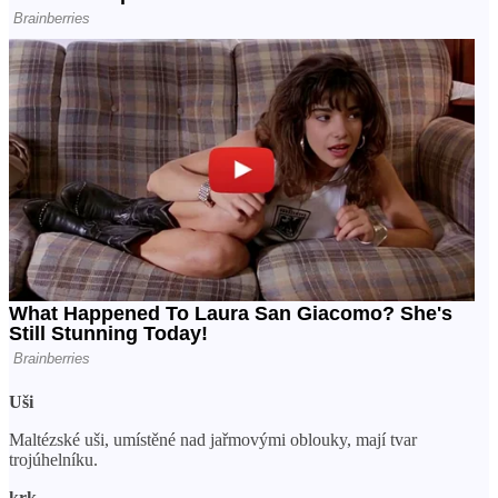
Uši
Maltézské uši, umístěné nad jařmovými oblouky, mají tvar
trojúhelníku.
krk