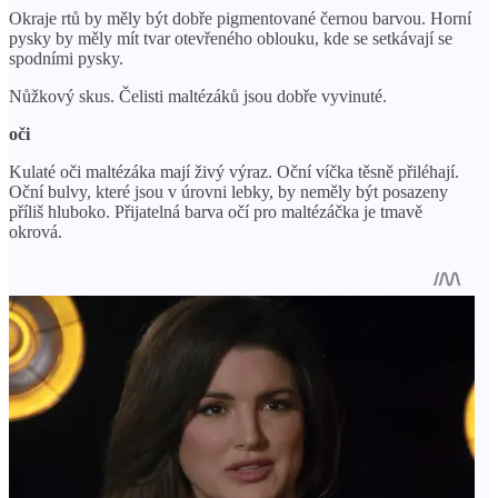
Okraje rtů by měly být dobře pigmentované černou barvou. Horní
pysky by měly mít tvar otevřeného oblouku, kde se setkávají se
spodními pysky.
Nůžkový skus. Čelisti maltézáků jsou dobře vyvinuté.
oči
Kulaté oči maltézáka mají živý výraz. Oční víčka těsně přiléhají.
Oční bulvy, které jsou v úrovni lebky, by neměly být posazeny
příliš hluboko. Přijatelná barva očí pro maltézáčka je tmavě
okrová.