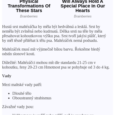
Hustá srst maltézáčka by měla být hedvábná a lesklá. Srst by
neměla být zvlněná nebo kudrnatá. Délka srsti na těle by měla
přesahovat kohoutkovou výšku psa. Srst tvoří jakýsi plášť, který
by měl těsně přiléhat k tělu psa. Maltézáček nemá podsadu.
Maltézáček musí mít výjimečně bílou barvu. Řekněme bledý
odstín slonové kosti.
Důležité: Maltézáčci mohou mít dle standardu 21-25 cm v
kohoutku, feny 20-23 cm Hmotnost psa se pohybuje od 3 do 4 kg.
Vady
Mezi maltské vady patří:
Dlouhé tělo
Oboustranný strabismus
Závažné vady jsou: