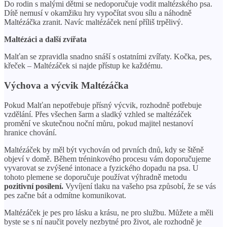
Do rodin s malými dětmi se nedoporučuje vodit maltézského psa.
Dítě nemusí v okamžiku hry vypočítat svou sílu a náhodně
Maltézáčka zranit. Navíc maltézáček není příliš trpělivý.
Maltézáci a další zvířata
Malťan se zpravidla snadno snáší s ostatními zvířaty. Kočka, pes,
křeček – Maltézáček si najde přístup ke každému.
Výchova a výcvik Maltézáčka
Pokud Malťan nepotřebuje přísný výcvik, rozhodně potřebuje
vzdělání. Přes všechen šarm a sladký vzhled se maltézáček
promění ve skutečnou noční můru, pokud majitel nestanoví
hranice chování.
Maltézáček by měl být vychován od prvních dnů, kdy se štěně
objeví v domě. Během tréninkového procesu vám doporučujeme
vyvarovat se zvýšené intonace a fyzického dopadu na psa. U
tohoto plemene se doporučuje používat výhradně metodu
pozitivní posílení.
Vyvíjení tlaku na vašeho psa způsobí, že se vás
pes začne bát a odmítne komunikovat.
Maltézáček je pes pro lásku a krásu, ne pro službu. Můžete a měli
byste se s ní naučit povely nezbytné pro život, ale rozhodně je