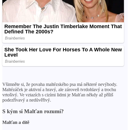
Všimněte si, že povaha maltézského psa má některé nevýhody.
Maltézáček je aktivní a hravý, ale zároveň tvrdohlavý a trochu
vrtošivý. Ve vztazích s cizími lidmi je Malťan někdy až příliš
podezřívavý a nedůvěřivý.
S kým si Malťan rozumí?
Malťan a dítě