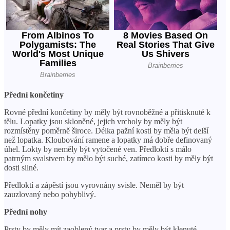
Přední končetiny
Rovné přední končetiny by měly být rovnoběžné a přitisknuté k
tělu. Lopatky jsou skloněné, jejich vrcholy by měly být
rozmístěny poměrně široce. Délka pažní kosti by měla být delší
než lopatka. Kloubování ramene a lopatky má dobře definovaný
úhel. Lokty by neměly být vytočené ven. Předloktí s málo
patrným svalstvem by mělo být suché, zatímco kosti by měly být
dosti silné.
Předloktí a zápěstí jsou vyrovnány svisle. Neměl by být
zauzlovaný nebo pohyblivý.
Přední nohy
Prsty by měly mít zaoblený tvar a prsty by měly být klenuté.