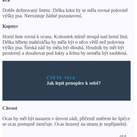
Dobře definovaný šmrnc. Délka krku by se měla rovnat polovině
výšky psa. Neexistuje žádné pozastavení.
Корпус
Horní linie rovná k ocasu. Kohoutek mírně stoupá nad horní linii.
Délka hřbetu maltézáčka by měla být o něco větší než polovina
výšky psa. Široká záď by měla být dlouhá. Hrudník by měl být
prostorný a dosahovat pod lokty a žebra by neměla být zaoblená.
ČTĚTE VÍCE
Jak lepit penoplex k sobě?
Chvost
Ocas by měl být nasazen v úrovni zádi, přičemž směrem ke špičce
se ocas postupně ztenčuje. Ocas hozený na stranu je nepřijatelný.