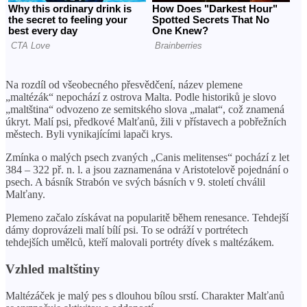
Na rozdíl od všeobecného přesvědčení, název plemene
„maltézák“ nepochází z ostrova Malta. Podle historiků je slovo
„maltština“ odvozeno ze semitského slova „malat“, což znamená
úkryt. Malí psi, předkové Malťanů, žili v přístavech a pobřežních
městech. Byli vynikajícími lapači krys.
Zmínka o malých psech zvaných „Canis melitenses“ pochází z let
384 – 322 př. n. l. a jsou zaznamenána v Aristotelově pojednání o
psech. A básník Strabón ve svých básních v 9. století chválil
Malťany.
Plemeno začalo získávat na popularitě během renesance. Tehdejší
dámy doprovázeli malí bílí psi. To se odráží v portrétech
tehdejších umělců, kteří malovali portréty dívek s maltézákem.
Vzhled maltštiny
Maltézáček je malý pes s dlouhou bílou srstí. Charakter Malťanů