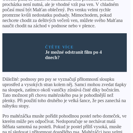
procházka není nutná, ale je vhodné vzít psa ven. V chladném
počasí musí být Malťan oblečený. Pes venku velmi rychle
promrzne kvůli nedostatku podsady. Mimochodem, pokud
nechcete chodit za deštivých večerů ven, můžete svého Malťana
naučit chodit na záchod v podnose nebo v plence.
ČTĚTE VÍCE
Je možné odstranit film po 4
dnech?
Důležité: podnosy pro psy se vyznačují přítomností sloupku
uprostřed a vysokých stran kolem něj. Samci mohou zvedat tlapky
na sloupek, zatímco okolí vaničky zůstává čisté díky bočnicím.
Tato možnost při chovu maltézského psa je pohodlnější než
plenky. Při použití toho druhého je velká šance, že pes zanechá na
nábytku stopy.
Pro maltézáčka musíte pořídit pohodlnou postel nebo domeček, ve
kterém může pes odpočívat. Nedoporučuje se nechávat malá
štěňata samotná na posteli. Pokud je postel příliš vysoká, musíte
na ní sledovat i přítomnost dospělého psa. Maltézáčci jsou velmi