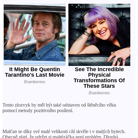
Tento zlozvyk by měl být také odstaven od štěněcího věku
pomocí metody pozitivního posílení.
Malťan se díky své malé velikosti cítí skvěle i v malých bytech.
Obecně platí, že udržet si maltézáčka není problém. Dlouhá