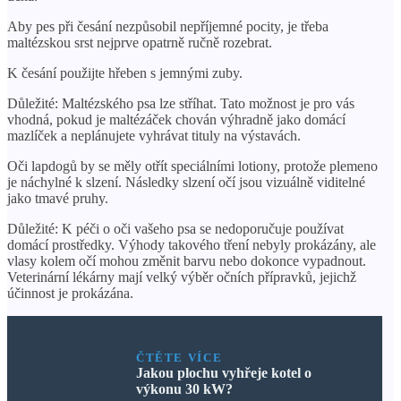
Aby pes při česání nezpůsobil nepříjemné pocity, je třeba
maltézskou srst nejprve opatrně ručně rozebrat.
K česání použijte hřeben s jemnými zuby.
Důležité: Maltézského psa lze stříhat. Tato možnost je pro vás
vhodná, pokud je maltézáček chován výhradně jako domácí
mazlíček a neplánujete vyhrávat tituly na výstavách.
Oči lapdogů by se měly otřít speciálními lotiony, protože plemeno
je náchylné k slzení. Následky slzení očí jsou vizuálně viditelné
jako tmavé pruhy.
Důležité: K péči o oči vašeho psa se nedoporučuje používat
domácí prostředky. Výhody takového tření nebyly prokázány, ale
vlasy kolem očí mohou změnit barvu nebo dokonce vypadnout.
Veterinární lékárny mají velký výběr očních přípravků, jejichž
účinnost je prokázána.
ČTĚTE VÍCE
Jakou plochu vyhřeje kotel o
výkonu 30 kW?