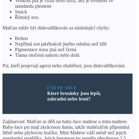
Velikost psa je vyšší nebo nižší, než je uvedeno ve
standardu plemene
Snack
Římský nos.
Malťan může být diskvalifikován za následující chyby:
Belmo
Nepřímá srst jakéhokoli jiného odstínu než bílé
Pigmentace nosu jiná než černá
Tlama otočená nahoru nebo dolů
Psi, kteří projevují agresi nebo zbabělost, jsou diskvalifikováni.
ČTĚTE VÍCE
Které brusinky jsou lepší,
zahradní nebo lesní?
Zajímavost: Malťan se dělí na baby-face maltese a mini-maltese.
Baby-face psi mají zkrácenou tlamu, takže maltézáček připomíná
štěně nebo plyšovou hračku. Mini Maltese váží méně než jejich
standardní protějšky. Jejich hmotnost by neměla přesáhnout 2,5