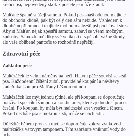
křehcí psi, nepovedený skok z postele je může zranit.
Malťané špatně snášejí samotu. Pokud pes snáší odchod majitele
do obchodu klidně, pak být celý den sám nebude. Vzhledem k
dlouhé nepřítomnosti majitele mohou maltézští psi pociťovat stres.
Aby si Malťan nějak zpestřil samotu, zabaví se všemi možnými
způsoby. Samozřejmě díky své velikosti nezpůsobí vážné škody,
ale vaše oblíbené pantofle to rozhodně nepřežijí.
Zdravotní péče
Základní péče
Maltézáček je velmi náročný na péči. Hlavní péče souvisí se srstí
psa. Každodenní čištění zubů, pravidelné koupání a návštěvy
kadeřníka jsou pro Malťany běžnou rutinou.
Maltézáček lze mýt jednou týdně, ale při koupání se doporučuje
používat speciální šampon a kondicionér, které zjednoduší proces
česání. Po koupání by měla být maltézská srst vysušena fénem.
Pokud necháte psa s mokrou srstí, může se nachladit.
Důležité: během procesu mytí se doporučuje zakrýt zvukovod
maltézáčka vatovým tamponem. Tím zabráníte vniknutí vody do
ucha.