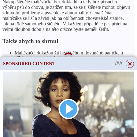
Nákup štěněte maltézáčka bez dokladů, a tedy bez přísného
výběru psů do chovu, je zatížen tím, že se u štěněte mohou objevit
zdravotní problémy a psychické abnormality. Cena štěňat
maltézáka se liší a závisí jak na oblíbenosti chovatelské stanice,
tak na třídě samotného štěněte. V každém případě je pes přítel na
velmi dlouhou dobu a na této otázce byste neměli šetřit.
Takže abych to shrnul
Maltézáčci dokážou žít bez svého milovaného páníčka a
příliš dobře nesnášejí dlouhodobou samotu.
SPONSORED CONTENT
Maltézáček není tichý pes. Lapdog má tendenci mluvit
nahlas a ne vždy k věci.
Nedoporučuje se nabízet vašemu maltézákovi několik jídel
na výběr, jinak se pes promění v nejpřísnějšího kulinářského
kritika, kterého bude těžké potěšit.
Péče o vašeho maltézáčka by měla být každodenní a
důkladná.
Maltézáčci mají mírumilovnou povahu, dobře vycházejí s
ostatními zvířaty a nacházejí kontakt s dětmi.
Maltézáčci jsou velmi křehcí psi, při styku s nimi byste měli
být maximálně opatrní.