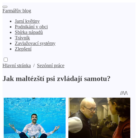
Farmářův blog
Jarní květiny
Podnikání v obci
Sbírka nápadů
Trávník
Zavlažovací systémy
Zlepšení
Hlavní stránka
/
Sezónní práce
Jak maltézští psi zvládají samotu?