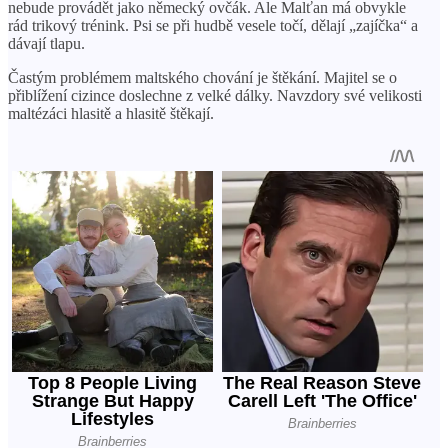
nebude provádět jako německý ovčák. Ale Malťan má obvykle
rád trikový trénink. Psi se při hudbě vesele točí, dělají „zajíčka“ a
dávají tlapu.
Častým problémem maltského chování je štěkání. Majitel se o
přiblížení cizince doslechne z velké dálky. Navzdory své velikosti
maltézáci hlasitě a hlasitě štěkají.