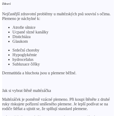
Zdraví
Nejčastější zdravotní problémy u maltézských psů souvisí s očima.
Plemeno je náchylné k:
Atrofie sítnice
Ucpané slzné kanálky
Distichiáza
Glaukom
Srdeční choroby
Hypoglykémie
hydrocefalus
Subluxace čéšky
Dermatitida a hluchota jsou u plemene běžné.
Jak si vybrat štěně maltézáčka
Maltézáček je poměrně vzácné plemeno. Při koupi štěněte z druhé
ruky riskujete pořízení smíšeného plemene. Je lepší podívat se na
rodiče štěňat a ujistit se, že splňují standard plemene.