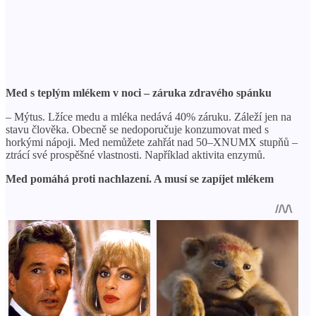
Med s teplým mlékem v noci – záruka zdravého spánku
– Mýtus. Lžíce medu a mléka nedává 40% záruku. Záleží jen na
stavu člověka. Obecně se nedoporučuje konzumovat med s
horkými nápoji. Med nemůžete zahřát nad 50–XNUMX stupňů –
ztrácí své prospěšné vlastnosti. Například aktivita enzymů.
Med pomáhá proti nachlazení. A musí se zapíjet mlékem