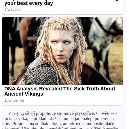
— Včely vyrábějí propolis ze stromové pryskyřice. Člověk se s
tím také setká, například když se mu na jaře nalepí pupeny na
boty. Propolis má antibakteriální, antivirové a imunostimulační
vlastnosti. Hlavními dodavatelskými regiony jsou Jižní Amerika,