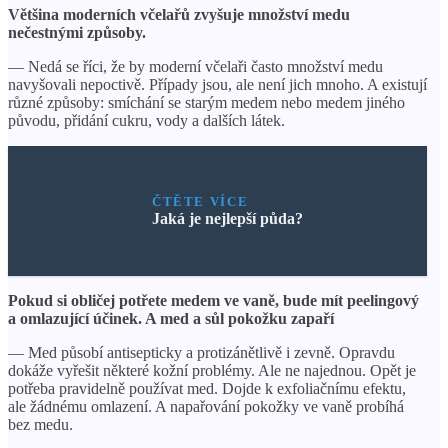
Většina moderních včelařů zvyšuje množství medu
nečestnými způsoby.
— Nedá se říci, že by moderní včelaři často množství medu
navyšovali nepoctivě. Případy jsou, ale není jich mnoho. A existují
různé způsoby: smíchání se starým medem nebo medem jiného
původu, přidání cukru, vody a dalších látek.
ČTĚTE VÍCE
Jaká je nejlepší půda?
Pokud si obličej potřete medem ve vaně, bude mít peelingový
a omlazující účinek. A med a sůl pokožku zapaří
— Med působí antisepticky a protizánětlivě i zevně. Opravdu
dokáže vyřešit některé kožní problémy. Ale ne najednou. Opět je
potřeba pravidelně používat med. Dojde k exfoliačnímu efektu,
ale žádnému omlazení. A napařování pokožky ve vaně probíhá
bez medu.