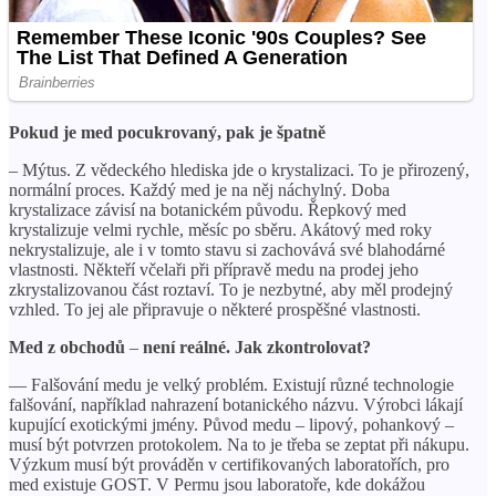
Pokud je med pocukrovaný, pak je špatně
– Mýtus. Z vědeckého hlediska jde o krystalizaci. To je přirozený,
normální proces. Každý med je na něj náchylný. Doba
krystalizace závisí na botanickém původu. Řepkový med
krystalizuje velmi rychle, měsíc po sběru. Akátový med roky
nekrystalizuje, ale i v tomto stavu si zachovává své blahodárné
vlastnosti. Někteří včelaři při přípravě medu na prodej jeho
zkrystalizovanou část roztaví. To je nezbytné, aby měl prodejný
vzhled. To jej ale připravuje o některé prospěšné vlastnosti.
Med z obchodů
–
není reálné. Jak zkontrolovat?
— Falšování medu je velký problém. Existují různé technologie
falšování, například nahrazení botanického názvu. Výrobci lákají
kupující exotickými jmény. Původ medu – lipový, pohankový –
musí být potvrzen protokolem. Na to je třeba se zeptat při nákupu.
Výzkum musí být prováděn v certifikovaných laboratořích, pro
med existuje GOST. V Permu jsou laboratoře, kde dokážou