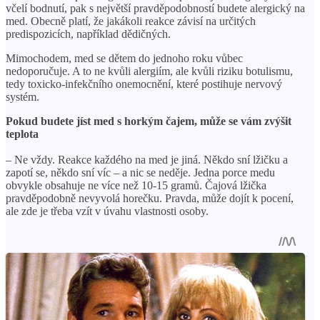
včelí bodnutí, pak s největší pravděpodobností budete alergický na
med. Obecně platí, že jakákoli reakce závisí na určitých
predispozicích, například dědičných.
Mimochodem, med se dětem do jednoho roku vůbec
nedoporučuje. A to ne kvůli alergiím, ale kvůli riziku botulismu,
tedy toxicko-infekčního onemocnění, které postihuje nervový
systém.
Pokud budete jíst med s horkým čajem, může se vám zvýšit
teplota
– Ne vždy. Reakce každého na med je jiná. Někdo sní lžičku a
zapotí se, někdo sní víc – a nic se neděje. Jedna porce medu
obvykle obsahuje ne více než 10-15 gramů. Čajová lžička
pravděpodobně nevyvolá horečku. Pravda, může dojít k pocení,
ale zde je třeba vzít v úvahu vlastnosti osoby.