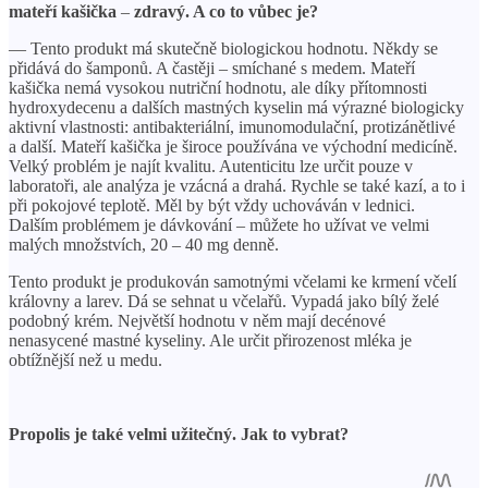
mateří kašička
–
zdravý. A co to vůbec je?
— Tento produkt má skutečně biologickou hodnotu. Někdy se
přidává do šamponů. A častěji – smíchané s medem. Mateří
kašička nemá vysokou nutriční hodnotu, ale díky přítomnosti
hydroxydecenu a dalších mastných kyselin má výrazné biologicky
aktivní vlastnosti: antibakteriální, imunomodulační, protizánětlivé
a další. Mateří kašička je široce používána ve východní medicíně.
Velký problém je najít kvalitu. Autenticitu lze určit pouze v
laboratoři, ale analýza je vzácná a drahá. Rychle se také kazí, a to i
při pokojové teplotě. Měl by být vždy uchováván v lednici.
Dalším problémem je dávkování – můžete ho užívat ve velmi
malých množstvích, 20 – 40 mg denně.
Tento produkt je produkován samotnými včelami ke krmení včelí
královny a larev. Dá se sehnat u včelařů. Vypadá jako bílý želé
podobný krém. Největší hodnotu v něm mají decénové
nenasycené mastné kyseliny. Ale určit přirozenost mléka je
obtížnější než u medu.
Propolis je také velmi užitečný. Jak to vybrat?