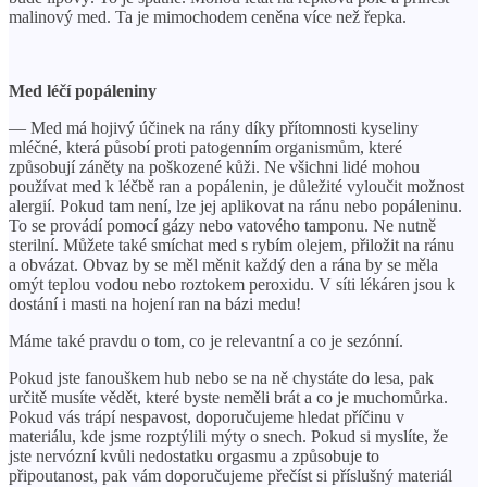
malinový med. Ta je mimochodem ceněna více než řepka.
Med léčí popáleniny
— Med má hojivý účinek na rány díky přítomnosti kyseliny
mléčné, která působí proti patogenním organismům, které
způsobují záněty na poškozené kůži. Ne všichni lidé mohou
používat med k léčbě ran a popálenin, je důležité vyloučit možnost
alergií. Pokud tam není, lze jej aplikovat na ránu nebo popáleninu.
To se provádí pomocí gázy nebo vatového tamponu. Ne nutně
sterilní. Můžete také smíchat med s rybím olejem, přiložit na ránu
a obvázat. Obvaz by se měl měnit každý den a rána by se měla
omýt teplou vodou nebo roztokem peroxidu. V síti lékáren jsou k
dostání i masti na hojení ran na bázi medu!
Máme také pravdu o tom, co je relevantní a co je sezónní.
Pokud jste fanouškem hub nebo se na ně chystáte do lesa, pak
určitě musíte vědět, které byste neměli brát a co je muchomůrka.
Pokud vás trápí nespavost, doporučujeme hledat příčinu v
materiálu, kde jsme rozptýlili mýty o snech. Pokud si myslíte, že
jste nervózní kvůli nedostatku orgasmu a způsobuje to
připoutanost, pak vám doporučujeme přečíst si příslušný materiál