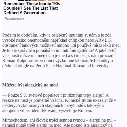
Podzim je obdobím, kdy je oslabený imunitní systém a je zde
vysoké riziko onemocnění například chřipkou nebo ARVI. K
odstranění takových možností mnoho lidí používá místo léků med.
Je to ale správné a pomáhá to imunitnímu systému? A jaké další
vlastnosti může mít med? Co je med a s čím se jí, nám prozradil
Roman Kaigorodov, vedoucí výzkumné laboratoře botaniky a
půdní ekologie na Perm State National Research University.
Můžete být alergický na med
— Pouze 5 % světové populace trpí různými typy alergií. A
reakce na med je poměrně vzácná. Klinické studie ukázaly, že v
některých zkoumaných skupinách nebyli lidé s takovými
alergiemi vůbec identifikováni, vysvětluje Roman.
Mimochodem, ani člověk trpící sennou rýmou – alergií na pyl –
nemusí nutně trpět alergií na med. Ale pokud jste alergický na