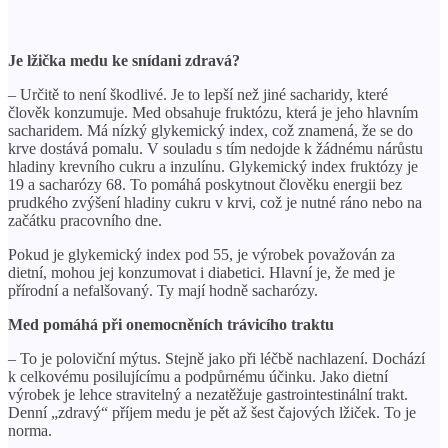
Je lžička medu ke snídani zdravá?
– Určitě to není škodlivé. Je to lepší než jiné sacharidy, které
člověk konzumuje. Med obsahuje fruktózu, která je jeho hlavním
sacharidem. Má nízký glykemický index, což znamená, že se do
krve dostává pomalu. V souladu s tím nedojde k žádnému nárůstu
hladiny krevního cukru a inzulínu. Glykemický index fruktózy je
19 a sacharózy 68. To pomáhá poskytnout člověku energii bez
prudkého zvýšení hladiny cukru v krvi, což je nutné ráno nebo na
začátku pracovního dne.
Pokud je glykemický index pod 55, je výrobek považován za
dietní, mohou jej konzumovat i diabetici. Hlavní je, že med je
přírodní a nefalšovaný. Ty mají hodně sacharózy.
Med pomáhá při onemocněních trávicího traktu
– To je poloviční mýtus. Stejně jako při léčbě nachlazení. Dochází
k celkovému posilujícímu a podpůrnému účinku. Jako dietní
výrobek je lehce stravitelný a nezatěžuje gastrointestinální trakt.
Denní „zdravý“ příjem medu je pět až šest čajových lžiček. To je
norma.