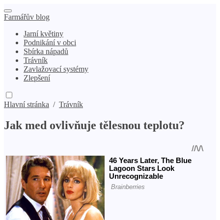
Farmářův blog
Jarní květiny
Podnikání v obci
Sbírka nápadů
Trávník
Zavlažovací systémy
Zlepšení
Hlavní stránka
/
Trávník
Jak med ovlivňuje tělesnou teplotu?