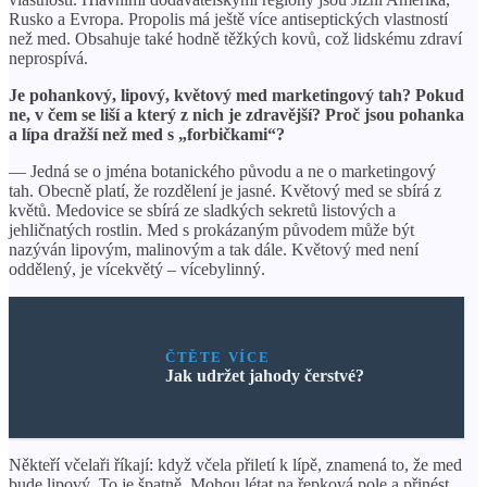
Rusko a Evropa. Propolis má ještě více antiseptických vlastností
než med. Obsahuje také hodně těžkých kovů, což lidskému zdraví
neprospívá.
Je pohankový, lipový, květový med marketingový tah? Pokud
ne, v čem se liší a který z nich je zdravější? Proč jsou pohanka
a lípa dražší než med s „forbičkami“?
— Jedná se o jména botanického původu a ne o marketingový
tah. Obecně platí, že rozdělení je jasné. Květový med se sbírá z
květů. Medovice se sbírá ze sladkých sekretů listových a
jehličnatých rostlin. Med s prokázaným původem může být
nazýván lipovým, malinovým a tak dále. Květový med není
oddělený, je vícekvětý – vícebylinný.
ČTĚTE VÍCE
Jak udržet jahody čerstvé?
Někteří včelaři říkají: když včela přiletí k lípě, znamená to, že med
bude lipový. To je špatně. Mohou létat na řepková pole a přinést