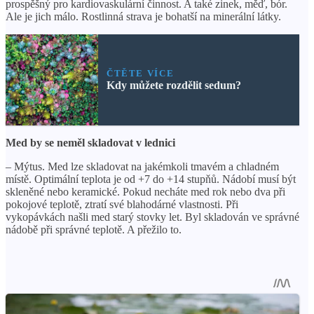
prospěšný pro kardiovaskulární činnost. A také zinek, měď, bór.
Ale je jich málo. Rostlinná strava je bohatší na minerální látky.
ČTĚTE VÍCE
Kdy můžete rozdělit sedum?
Med by se neměl skladovat v lednici
– Mýtus. Med lze skladovat na jakémkoli tmavém a chladném
místě. Optimální teplota je od +7 do +14 stupňů. Nádobí musí být
skleněné nebo keramické. Pokud necháte med rok nebo dva při
pokojové teplotě, ztratí své blahodárné vlastnosti. Při
vykopávkách našli med starý stovky let. Byl skladován ve správné
nádobě při správné teplotě. A přežilo to.