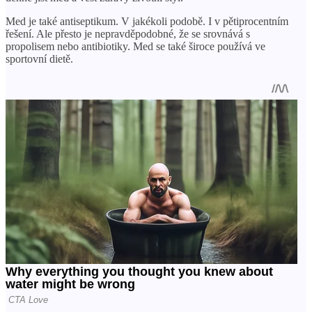
Med je také antiseptikum. V jakékoli podobě. I v pětiprocentním
řešení. Ale přesto je nepravděpodobné, že se srovnává s
propolisem nebo antibiotiky. Med se také široce používá ve
sportovní dietě.