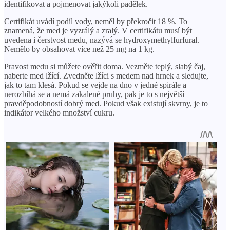
identifikovat a pojmenovat jakýkoli padělek.
Certifikát uvádí podíl vody, neměl by překročit 18 %. To
znamená, že med je vyzrálý a zralý. V certifikátu musí být
uvedena i čerstvost medu, nazývá se hydroxymethylfurfural.
Nemělo by obsahovat více než 25 mg na 1 kg.
Pravost medu si můžete ověřit doma. Vezměte teplý, slabý čaj,
naberte med lžící. Zvedněte lžíci s medem nad hrnek a sledujte,
jak to tam klesá. Pokud se vejde na dno v jedné spirále a
nerozbíhá se a nemá zakalené pruhy, pak je to s největší
pravděpodobností dobrý med. Pokud však existují skvrny, je to
indikátor velkého množství cukru.