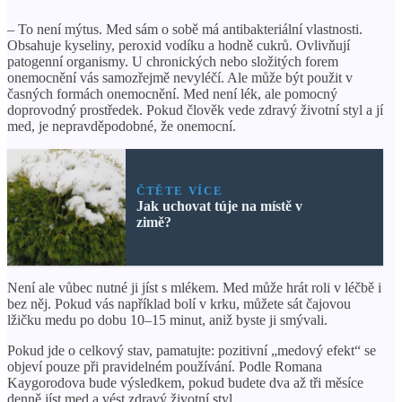
– To není mýtus. Med sám o sobě má antibakteriální vlastnosti.
Obsahuje kyseliny, peroxid vodíku a hodně cukrů. Ovlivňují
patogenní organismy. U chronických nebo složitých forem
onemocnění vás samozřejmě nevyléčí. Ale může být použit v
časných formách onemocnění. Med není lék, ale pomocný
doprovodný prostředek. Pokud člověk vede zdravý životní styl a jí
med, je nepravděpodobné, že onemocní.
ČTĚTE VÍCE
Jak uchovat túje na místě v
zimě?
Není ale vůbec nutné ji jíst s mlékem. Med může hrát roli v léčbě i
bez něj. Pokud vás například bolí v krku, můžete sát čajovou
lžičku medu po dobu 10–15 minut, aniž byste ji smývali.
Pokud jde o celkový stav, pamatujte: pozitivní „medový efekt“ se
objeví pouze při pravidelném používání. Podle Romana
Kaygorodova bude výsledkem, pokud budete dva až tři měsíce
denně jíst med a vést zdravý životní styl.