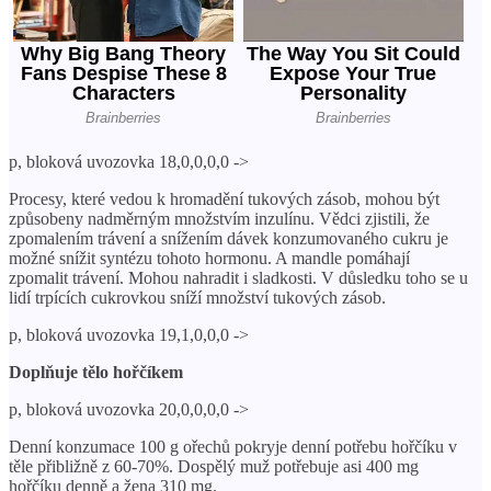
p, bloková uvozovka 18,0,0,0,0 ->
Procesy, které vedou k hromadění tukových zásob, mohou být
způsobeny nadměrným množstvím inzulínu. Vědci zjistili, že
zpomalením trávení a snížením dávek konzumovaného cukru je
možné snížit syntézu tohoto hormonu. A mandle pomáhají
zpomalit trávení. Mohou nahradit i sladkosti. V důsledku toho se u
lidí trpících cukrovkou sníží množství tukových zásob.
p, bloková uvozovka 19,1,0,0,0 ->
Doplňuje tělo hořčíkem
p, bloková uvozovka 20,0,0,0,0 ->
Denní konzumace 100 g ořechů pokryje denní potřebu hořčíku v
těle přibližně z 60-70%. Dospělý muž potřebuje asi 400 mg
hořčíku denně a žena 310 mg.