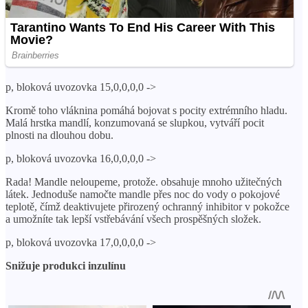
p, bloková uvozovka 15,0,0,0,0 ->
Kromě toho vláknina pomáhá bojovat s pocity extrémního hladu.
Malá hrstka mandlí, konzumovaná se slupkou, vytváří pocit
plnosti na dlouhou dobu.
p, bloková uvozovka 16,0,0,0,0 ->
Rada! Mandle neloupeme, protože. obsahuje mnoho užitečných
látek. Jednoduše namočte mandle přes noc do vody o pokojové
teplotě, čímž deaktivujete přirozený ochranný inhibitor v pokožce
a umožníte tak lepší vstřebávání všech prospěšných složek.
p, bloková uvozovka 17,0,0,0,0 ->
Snižuje produkci inzulínu