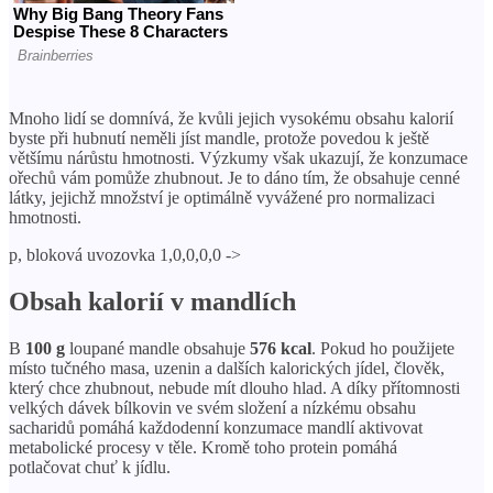
Mnoho lidí se domnívá, že kvůli jejich vysokému obsahu kalorií
byste při hubnutí neměli jíst mandle, protože povedou k ještě
většímu nárůstu hmotnosti. Výzkumy však ukazují, že konzumace
ořechů vám pomůže zhubnout. Je to dáno tím, že obsahuje cenné
látky, jejichž množství je optimálně vyvážené pro normalizaci
hmotnosti.
p, bloková uvozovka 1,0,0,0,0 ->
Obsah kalorií v mandlích
В
100 g
loupané mandle obsahuje
576 kcal
. Pokud ho použijete
místo tučného masa, uzenin a dalších kalorických jídel, člověk,
který chce zhubnout, nebude mít dlouho hlad. A díky přítomnosti
velkých dávek bílkovin ve svém složení a nízkému obsahu
sacharidů pomáhá každodenní konzumace mandlí aktivovat
metabolické procesy v těle. Kromě toho protein pomáhá
potlačovat chuť k jídlu.