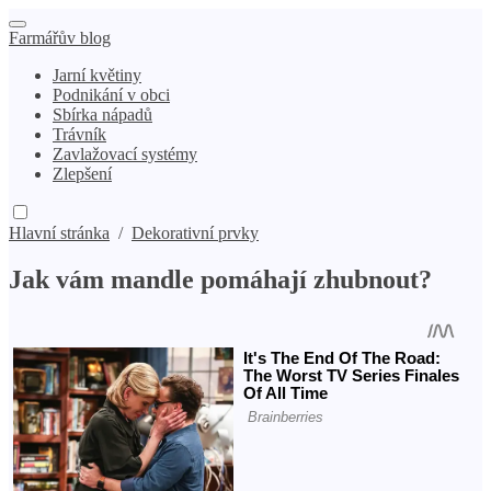
Farmářův blog
Jarní květiny
Podnikání v obci
Sbírka nápadů
Trávník
Zavlažovací systémy
Zlepšení
Hlavní stránka
/
Dekorativní prvky
Jak vám mandle pomáhají zhubnout?