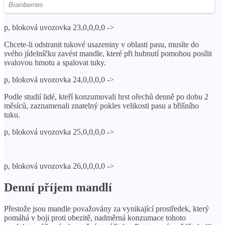
p, bloková uvozovka 23,0,0,0,0 ->
Chcete-li odstranit tukové usazeniny v oblasti pasu, musíte do
svého jídelníčku zavést mandle, které při hubnutí pomohou posílit
svalovou hmotu a spalovat tuky.
p, bloková uvozovka 24,0,0,0,0 ->
Podle studií lidé, kteří konzumovali hrst ořechů denně po dobu 2
měsíců, zaznamenali znatelný pokles velikosti pasu a břišního
tuku.
p, bloková uvozovka 25,0,0,0,0 ->
p, bloková uvozovka 26,0,0,0,0 ->
Denní příjem mandlí
Přestože jsou mandle považovány za vynikající prostředek, který
pomáhá v boji proti obezitě, nadměrná konzumace tohoto