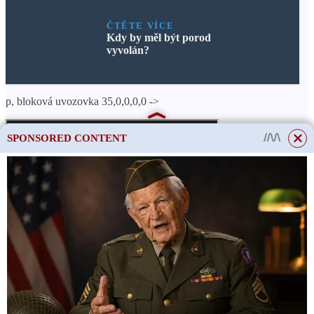
ČTĚTE VÍCE
Kdy by měl být porod
vyvolán?
p, bloková uvozovka 35,0,0,0,0 ->
SPONSORED CONTENT
p, bloková uvozovka 36,0,0,0,0 ->
Výsledky samostatných studií ukazují, že k úbytku
hmotnosti u lidí, kteří denně konzumovali mandle,
došlo výhradně kvůli nahrazení ořechů potravinami
používanými jako svačina.