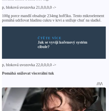
p, bloková uvozovka 21,0,0,0,0 ->
100g porce mandlí obsahuje 234mg hořčíku. Tento mikroelement
pomáhá udržovat hladinu cukru v krvi a snižuje chuť na sladké.
ČTĚTE VÍCE
Jak se vyvíjí kořenový systém
cibule?
p, bloková uvozovka 22,0,0,0,0 ->
Pomáhá snižovat viscerální tuk