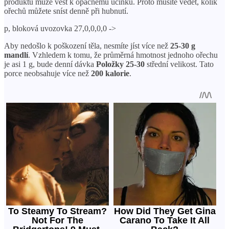
produktu může vést k opačnému účinku. Proto musíte vědět, kolik
ořechů můžete sníst denně při hubnutí.
p, bloková uvozovka 27,0,0,0,0 ->
Aby nedošlo k poškození těla, nesmíte jíst více než
25-30 g
mandlí
. Vzhledem k tomu, že průměrná hmotnost jednoho ořechu
je asi 1 g, bude denní dávka
Položky 25-30
střední velikost. Tato
porce neobsahuje více než
200 kalorie
.