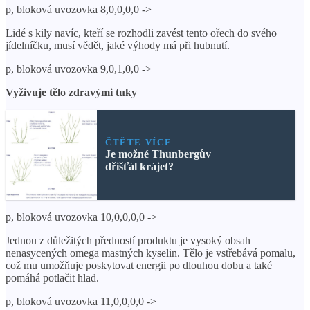
p, bloková uvozovka 8,0,0,0,0 ->
Lidé s kily navíc, kteří se rozhodli zavést tento ořech do svého
jídelníčku, musí vědět, jaké výhody má při hubnutí.
p, bloková uvozovka 9,0,1,0,0 ->
Vyživuje tělo zdravými tuky
ČTĚTE VÍCE
Je možné Thunbergův
dřišťál krájet?
p, bloková uvozovka 10,0,0,0,0 ->
Jednou z důležitých předností produktu je vysoký obsah
nenasycených omega mastných kyselin. Tělo je vstřebává pomalu,
což mu umožňuje poskytovat energii po dlouhou dobu a také
pomáhá potlačit hlad.
p, bloková uvozovka 11,0,0,0,0 ->