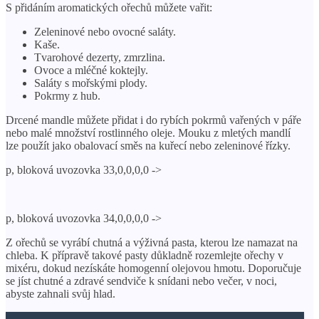
S přidáním aromatických ořechů můžete vařit:
Zeleninové nebo ovocné saláty.
Kaše.
Tvarohové dezerty, zmrzlina.
Ovoce a mléčné koktejly.
Saláty s mořskými plody.
Pokrmy z hub.
Drcené mandle můžete přidat i do rybích pokrmů vařených v páře
nebo malé množství rostlinného oleje. Mouku z mletých mandlí
lze použít jako obalovací směs na kuřecí nebo zeleninové řízky.
p, bloková uvozovka 33,0,0,0,0 ->
p, bloková uvozovka 34,0,0,0,0 ->
Z ořechů se vyrábí chutná a výživná pasta, kterou lze namazat na
chleba. K přípravě takové pasty důkladně rozemlejte ořechy v
mixéru, dokud nezískáte homogenní olejovou hmotu. Doporučuje
se jíst chutné a zdravé sendviče k snídani nebo večer, v noci,
abyste zahnali svůj hlad.