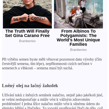
Při výběru semen byste měli věnovat pozornost datu výroby (čím
čerstvější semena, tím lépe), nepřítomnosti cizích nečistot v
semenech a vlhkosti – semena musí být suchá.
Lněný olej na lačný žaludek
Užívání tuků z lněných semínek nalačno, stejně jako jakékoli jiné,
se velmi nedoporučuje a může vést k vážným zdravotním
problémům! I jedna lžíce nalačno může vést k silnému úderu do
slinivky břišní a žlučníku. To vyvolá uvolňování žluči do těla, což