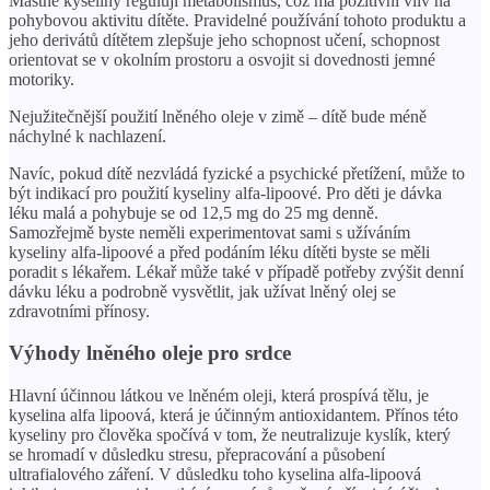
Mastné kyseliny regulují metabolismus, což má pozitivní vliv na
pohybovou aktivitu dítěte. Pravidelné používání tohoto produktu a
jeho derivátů dítětem zlepšuje jeho schopnost učení, schopnost
orientovat se v okolním prostoru a osvojit si dovednosti jemné
motoriky.
Nejužitečnější použití lněného oleje v zimě – dítě bude méně
náchylné k nachlazení.
Navíc, pokud dítě nezvládá fyzické a psychické přetížení, může to
být indikací pro použití kyseliny alfa-lipoové. Pro děti je dávka
léku malá a pohybuje se od 12,5 mg do 25 mg denně.
Samozřejmě byste neměli experimentovat sami s užíváním
kyseliny alfa-lipoové a před podáním léku dítěti byste se měli
poradit s lékařem. Lékař může také v případě potřeby zvýšit denní
dávku léku a podrobně vysvětlit, jak užívat lněný olej se
zdravotními přínosy.
Výhody lněného oleje pro srdce
Hlavní účinnou látkou ve lněném oleji, která prospívá tělu, je
kyselina alfa lipoová, která je účinným antioxidantem. Přínos této
kyseliny pro člověka spočívá v tom, že neutralizuje kyslík, který
se hromadí v důsledku stresu, přepracování a působení
ultrafialového záření. V důsledku toho kyselina alfa-lipoová