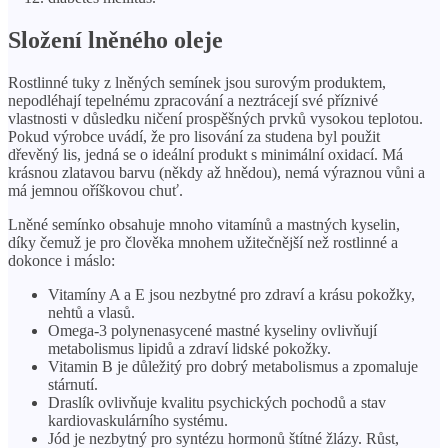
Složení lněného oleje
Rostlinné tuky z lněných semínek jsou surovým produktem,
nepodléhají tepelnému zpracování a neztrácejí své příznivé
vlastnosti v důsledku ničení prospěšných prvků vysokou teplotou.
Pokud výrobce uvádí, že pro lisování za studena byl použit
dřevěný lis, jedná se o ideální produkt s minimální oxidací. Má
krásnou zlatavou barvu (někdy až hnědou), nemá výraznou vůni a
má jemnou oříškovou chuť.
Lněné semínko obsahuje mnoho vitamínů a mastných kyselin,
díky čemuž je pro člověka mnohem užitečnější než rostlinné a
dokonce i máslo:
Vitamíny A a E jsou nezbytné pro zdraví a krásu pokožky,
nehtů a vlasů.
Omega-3 polynenasycené mastné kyseliny ovlivňují
metabolismus lipidů a zdraví lidské pokožky.
Vitamin B je důležitý pro dobrý metabolismus a zpomaluje
stárnutí.
Draslík ovlivňuje kvalitu psychických pochodů a stav
kardiovaskulárního systému.
Jód je nezbytný pro syntézu hormonů štítné žlázy. Růst,