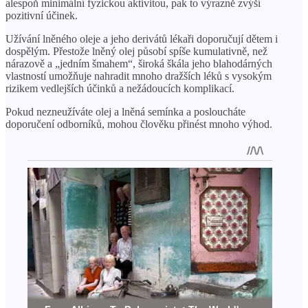
alespoň minimální fyzickou aktivitou, pak to výrazně zvýší
pozitivní účinek.
Užívání lněného oleje a jeho derivátů lékaři doporučují dětem i
dospělým. Přestože lněný olej působí spíše kumulativně, než
nárazově a „jedním šmahem“, široká škála jeho blahodárných
vlastností umožňuje nahradit mnoho dražších léků s vysokým
rizikem vedlejších účinků a nežádoucích komplikací.
Pokud nezneužíváte olej a lněná semínka a posloucháte
doporučení odborníků, mohou člověku přinést mnoho výhod.