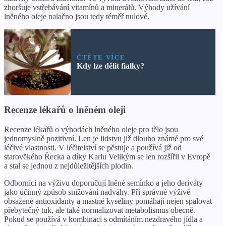
zhoršuje vstřebávání vitamínů a minerálů. Výhody užívání
lněného oleje nalačno jsou tedy téměř nulové.
ČTĚTE VÍCE
Kdy lze dělit fialky?
Recenze lékařů o lněném oleji
Recenze lékařů o výhodách lněného oleje pro tělo jsou
jednomyslně pozitivní. Len je lidstvu již dlouho známé pro své
léčivé vlastnosti. V léčitelství se pěstuje a používá již od
starověkého Řecka a díky Karlu Velikým se len rozšířil v Evropě
a stal se jednou z nejdůležitějších plodin.
Odborníci na výživu doporučují lněné semínko a jeho deriváty
jako účinný způsob snižování nadváhy. Při správné výživě
obsažené antioxidanty a mastné kyseliny pomáhají nejen spalovat
přebytečný tuk, ale také normalizovat metabolismus obecně.
Pokud se používá v kombinaci s odmítáním nezdravého jídla a