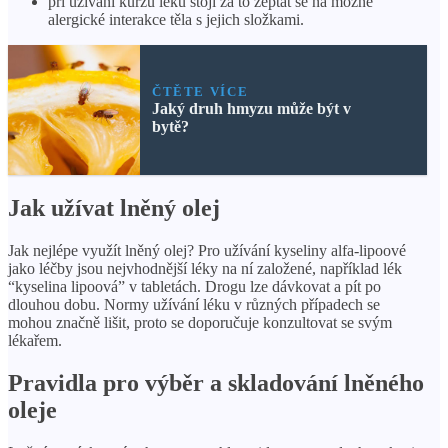
při užívání kurzů léků stojí za to zeptat se na možné
alergické interakce těla s jejich složkami.
ČTĚTE VÍCE
Jaký druh hmyzu může být v
bytě?
Jak užívat lněný olej
Jak nejlépe využít lněný olej? Pro užívání kyseliny alfa-lipoové
jako léčby jsou nejvhodnější léky na ní založené, například lék
“kyselina lipoová” v tabletách. Drogu lze dávkovat a pít po
dlouhou dobu. Normy užívání léku v různých případech se
mohou značně lišit, proto se doporučuje konzultovat se svým
lékařem.
Pravidla pro výběr a skladování lněného
oleje