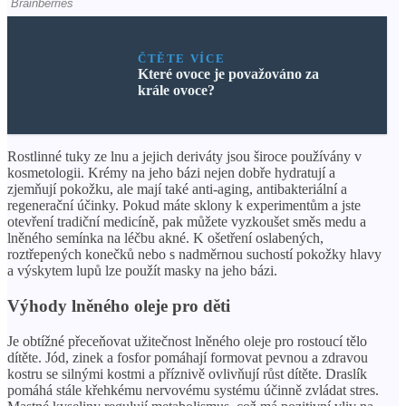
ČTĚTE VÍCE
Které ovoce je považováno za
krále ovoce?
Rostlinné tuky ze lnu a jejich deriváty jsou široce používány v
kosmetologii. Krémy na jeho bázi nejen dobře hydratují a
zjemňují pokožku, ale mají také anti-aging, antibakteriální a
regenerační účinky. Pokud máte sklony k experimentům a jste
otevření tradiční medicíně, pak můžete vyzkoušet směs medu a
lněného semínka na léčbu akné. K ošetření oslabených,
roztřepených konečků nebo s nadměrnou suchostí pokožky hlavy
a výskytem lupů lze použít masky na jeho bázi.
Výhody lněného oleje pro děti
Je obtížné přeceňovat užitečnost lněného oleje pro rostoucí tělo
dítěte. Jód, zinek a fosfor pomáhají formovat pevnou a zdravou
kostru se silnými kostmi a příznivě ovlivňují růst dítěte. Draslík
pomáhá stále křehkému nervovému systému účinně zvládat stres.