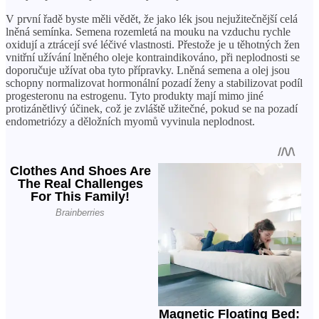
V první řadě byste měli vědět, že jako lék jsou nejužitečnější celá
lněná semínka. Semena rozemletá na mouku na vzduchu rychle
oxidují a ztrácejí své léčivé vlastnosti. Přestože je u těhotných žen
vnitřní užívání lněného oleje kontraindikováno, při neplodnosti se
doporučuje užívat oba tyto přípravky. Lněná semena a olej jsou
schopny normalizovat hormonální pozadí ženy a stabilizovat podíl
progesteronu na estrogenu. Tyto produkty mají mimo jiné
protizánětlivý účinek, což je zvláště užitečné, pokud se na pozadí
endometriózy a děložních myomů vyvinula neplodnost.