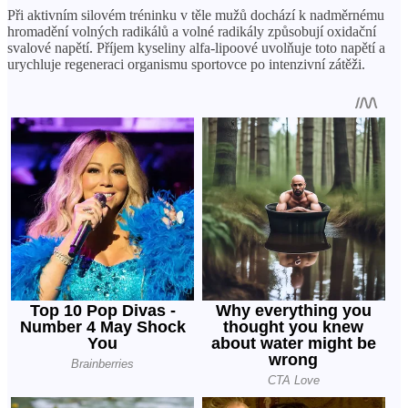
Při aktivním silovém tréninku v těle mužů dochází k nadměrnému
hromadění volných radikálů a volné radikály způsobují oxidační
svalové napětí. Příjem kyseliny alfa-lipoové uvolňuje toto napětí a
urychluje regeneraci organismu sportovce po intenzivní zátěži.