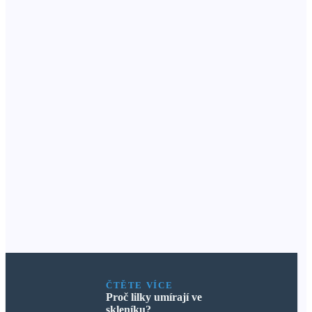
ČTĚTE VÍCE
Proč lilky umírají ve
skleníku?