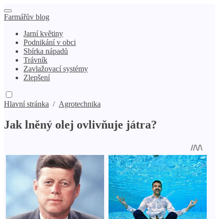
Farmářův blog
Jarní květiny
Podnikání v obci
Sbírka nápadů
Trávník
Zavlažovací systémy
Zlepšení
Hlavní stránka
/
Agrotechnika
Jak lněný olej ovlivňuje játra?