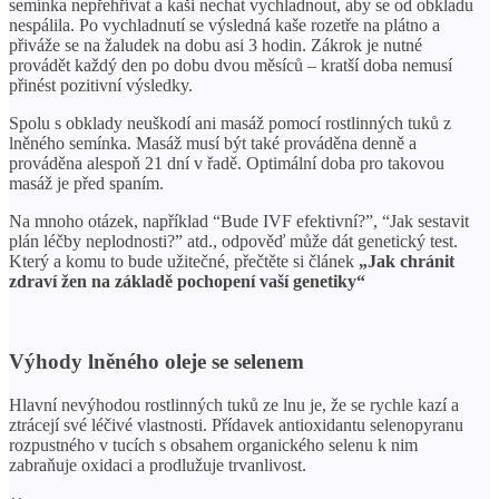
semínka nepřehřívat a kaši nechat vychladnout, aby se od obkladu
nespálila. Po vychladnutí se výsledná kaše rozetře na plátno a
přiváže se na žaludek na dobu asi 3 hodin. Zákrok je nutné
provádět každý den po dobu dvou měsíců – kratší doba nemusí
přinést pozitivní výsledky.
Spolu s obklady neuškodí ani masáž pomocí rostlinných tuků z
lněného semínka. Masáž musí být také prováděna denně a
prováděna alespoň 21 dní v řadě. Optimální doba pro takovou
masáž je před spaním.
Na mnoho otázek, například “Bude IVF efektivní?”, “Jak sestavit
plán léčby neplodnosti?” atd., odpověď může dát genetický test.
Který a komu to bude užitečné, přečtěte si článek
„Jak chránit
zdraví žen na základě pochopení vaší genetiky“
Výhody lněného oleje se selenem
Hlavní nevýhodou rostlinných tuků ze lnu je, že se rychle kazí a
ztrácejí své léčivé vlastnosti. Přídavek antioxidantu selenopyranu
rozpustného v tucích s obsahem organického selenu k nim
zabraňuje oxidaci a prodlužuje trvanlivost.