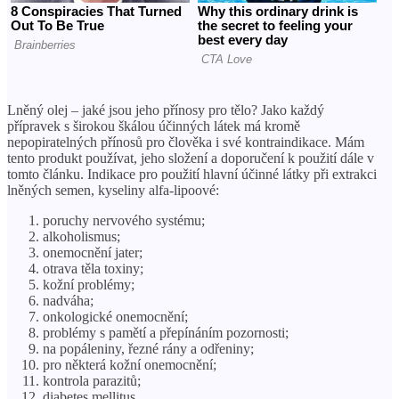
Lněný olej – jaké jsou jeho přínosy pro tělo? Jako každý
přípravek s širokou škálou účinných látek má kromě
nepopiratelných přínosů pro člověka i své kontraindikace. Mám
tento produkt používat, jeho složení a doporučení k použití dále v
tomto článku. Indikace pro použití hlavní účinné látky při extrakci
lněných semen, kyseliny alfa-lipoové:
poruchy nervového systému;
alkoholismus;
onemocnění jater;
otrava těla toxiny;
kožní problémy;
nadváha;
onkologické onemocnění;
problémy s pamětí a přepínáním pozornosti;
na popáleniny, řezné rány a odřeniny;
pro některá kožní onemocnění;
kontrola parazitů;
diabetes mellitus.