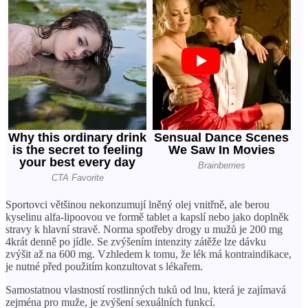
Sportovci většinou nekonzumují lněný olej vnitřně, ale berou
kyselinu alfa-lipoovou ve formě tablet a kapslí nebo jako doplněk
stravy k hlavní stravě. Norma spotřeby drogy u mužů je 200 mg
4krát denně po jídle. Se zvýšením intenzity zátěže lze dávku
zvýšit až na 600 mg. Vzhledem k tomu, že lék má kontraindikace,
je nutné před použitím konzultovat s lékařem.
Samostatnou vlastností rostlinných tuků od lnu, která je zajímavá
zejména pro muže, je zvýšení sexuálních funkcí.