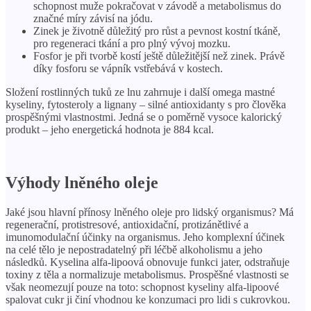
schopnost muže pokračovat v závodě a metabolismus do
značné míry závisí na jódu.
Zinek je životně důležitý pro růst a pevnost kostní tkáně,
pro regeneraci tkání a pro plný vývoj mozku.
Fosfor je při tvorbě kostí ještě důležitější než zinek. Právě
díky fosforu se vápník vstřebává v kostech.
Složení rostlinných tuků ze lnu zahrnuje i další omega mastné
kyseliny, fytosteroly a lignany – silné antioxidanty s pro člověka
prospěšnými vlastnostmi. Jedná se o poměrně vysoce kalorický
produkt – jeho energetická hodnota je 884 kcal.
Výhody lněného oleje
Jaké jsou hlavní přínosy lněného oleje pro lidský organismus? Má
regenerační, protistresové, antioxidační, protizánětlivé a
imunomodulační účinky na organismus. Jeho komplexní účinek
na celé tělo je nepostradatelný při léčbě alkoholismu a jeho
následků. Kyselina alfa-lipoová obnovuje funkci jater, odstraňuje
toxiny z těla a normalizuje metabolismus. Prospěšné vlastnosti se
však neomezují pouze na toto: schopnost kyseliny alfa-lipoové
spalovat cukr ji činí vhodnou ke konzumaci pro lidi s cukrovkou.