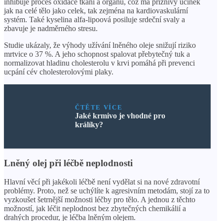
inhibuje proces oxidace tkání a orgánů, což má příznivý účinek
jak na celé tělo jako celek, tak zejména na kardiovaskulární
systém. Také kyselina alfa-lipoová posiluje srdeční svaly a
zbavuje je nadměrného stresu.
Studie ukázaly, že výhody užívání lněného oleje snižují riziko
mrtvice o 37 %. A jeho schopnost spalovat přebytečný tuk a
normalizovat hladinu cholesterolu v krvi pomáhá při prevenci
ucpání cév cholesterolovými plaky.
ČTĚTE VÍCE
Jaké krmivo je vhodné pro
králíky?
Lněný olej při léčbě neplodnosti
Hlavní věcí při jakékoli léčbě není vydělat si na nové zdravotní
problémy. Proto, než se uchýlíte k agresivním metodám, stojí za to
vyzkoušet šetrnější možnosti léčby pro tělo. A jednou z těchto
možností, jak léčit neplodnost bez zbytečných chemikálií a
drahých procedur, je léčba lněným olejem.