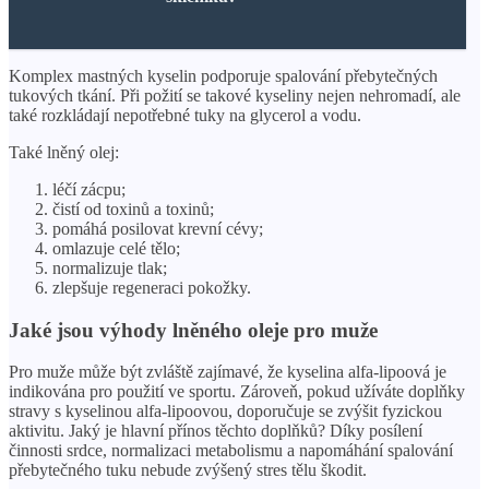
Komplex mastných kyselin podporuje spalování přebytečných
tukových tkání. Při požití se takové kyseliny nejen nehromadí, ale
také rozkládají nepotřebné tuky na glycerol a vodu.
Také lněný olej:
léčí zácpu;
čistí od toxinů a toxinů;
pomáhá posilovat krevní cévy;
omlazuje celé tělo;
normalizuje tlak;
zlepšuje regeneraci pokožky.
Jaké jsou výhody lněného oleje pro muže
Pro muže může být zvláště zajímavé, že kyselina alfa-lipoová je
indikována pro použití ve sportu. Zároveň, pokud užíváte doplňky
stravy s kyselinou alfa-lipoovou, doporučuje se zvýšit fyzickou
aktivitu. Jaký je hlavní přínos těchto doplňků? Díky posílení
činnosti srdce, normalizaci metabolismu a napomáhání spalování
přebytečného tuku nebude zvýšený stres tělu škodit.