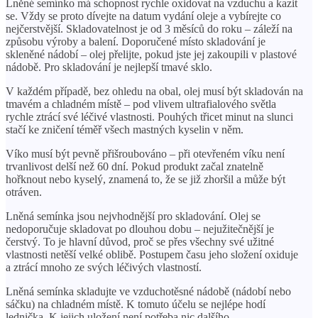
Lněné semínko má schopnost rychle oxidovat na vzduchu a kazit
se. Vždy se proto dívejte na datum vydání oleje a vybírejte co
nejčerstvější. Skladovatelnost je od 3 měsíců do roku – záleží na
způsobu výroby a balení. Doporučené místo skladování je
skleněné nádobí – olej přelijte, pokud jste jej zakoupili v plastové
nádobě. Pro skladování je nejlepší tmavé sklo.
V každém případě, bez ohledu na obal, olej musí být skladován na
tmavém a chladném místě – pod vlivem ultrafialového světla
rychle ztrácí své léčivé vlastnosti. Pouhých třicet minut na slunci
stačí ke zničení téměř všech mastných kyselin v něm.
Víko musí být pevně přišroubováno – při otevřeném víku není
trvanlivost delší než 60 dní. Pokud produkt začal znatelně
hořknout nebo kyselý, znamená to, že se již zhoršil a může být
otráven.
Lněná semínka jsou nejvhodnější pro skladování. Olej se
nedoporučuje skladovat po dlouhou dobu – nejužitečnější je
čerstvý. To je hlavní důvod, proč se přes všechny své užitné
vlastnosti netěší velké oblibě. Postupem času jeho složení oxiduje
a ztrácí mnoho ze svých léčivých vlastností.
Lněná semínka skladujte ve vzduchotěsné nádobě (nádobí nebo
sáčku) na chladném místě. K tomuto účelu se nejlépe hodí
lednička. K jejich uložení není potřeba nic dalšího.