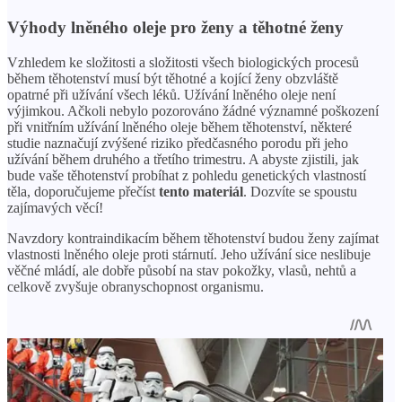
Výhody lněného oleje pro ženy a těhotné ženy
Vzhledem ke složitosti a složitosti všech biologických procesů
během těhotenství musí být těhotné a kojící ženy obzvláště
opatrné při užívání všech léků. Užívání lněného oleje není
výjimkou. Ačkoli nebylo pozorováno žádné významné poškození
při vnitřním užívání lněného oleje během těhotenství, některé
studie naznačují zvýšené riziko předčasného porodu při jeho
užívání během druhého a třetího trimestru. A abyste zjistili, jak
bude vaše těhotenství probíhat z pohledu genetických vlastností
těla, doporučujeme přečíst
tento materiál
. Dozvíte se spoustu
zajímavých věcí!
Navzdory kontraindikacím během těhotenství budou ženy zajímat
vlastnosti lněného oleje proti stárnutí. Jeho užívání sice neslibuje
věčné mládí, ale dobře působí na stav pokožky, vlasů, nehtů a
celkově zvyšuje obranyschopnost organismu.