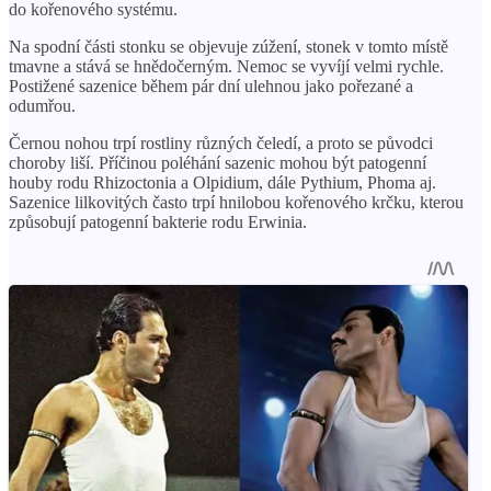
do kořenového systému.
Na spodní části stonku se objevuje zúžení, stonek v tomto místě
tmavne a stává se hnědočerným. Nemoc se vyvíjí velmi rychle.
Postižené sazenice během pár dní ulehnou jako pořezané a
odumřou.
Černou nohou trpí rostliny různých čeledí, a proto se původci
choroby liší. Příčinou poléhání sazenic mohou být patogenní
houby rodu Rhizoctonia a Olpidium, dále Pythium, Phoma aj.
Sazenice lilkovitých často trpí hnilobou kořenového krčku, kterou
způsobují patogenní bakterie rodu Erwinia.