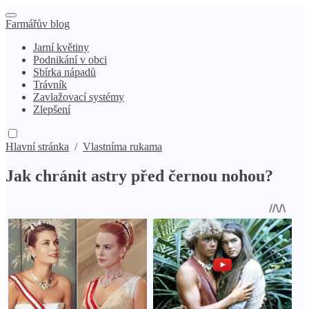
Farmářův blog
Jarní květiny
Podnikání v obci
Sbírka nápadů
Trávník
Zavlažovací systémy
Zlepšení
Hlavní stránka
/
Vlastníma rukama
Jak chránit astry před černou nohou?