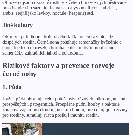
Ohroženy jsou i okrasné rostliny z čeledi brukvovitých pěstované
prostřednictvím sazenic. Jedná se o alyssum, iberis, aubrieta,
arabis, stejně jako levkoy, noctule (hesperis) atd.
Jiné kultury
Okurky trpí hnilobou kořenového krčku nejen sazenic, ale i
dospělých rostlin. Černá noha postihuje semenáčky hvězdnic a
cínie, hledík a macešek, choroba je destruktivní pro drobné
semenáčky zahradních jahod a pelargonia.
Rizikové faktory a prevence rozvoje
černé nohy
1. Půda
Každá půda obsahuje celé společenství různých mikroorganismů:
prospěšných i patogenních. Prospěšné půdní houby a bakterie
zpracovávají odumřelou organickou hmotu, přeměňují ji na živiny
pro rostliny, stimulují růst a posilují imunitu rostlin.