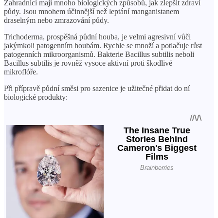
Zahradníci mají mnoho biologických způsobů, jak zlepšit zdraví
půdy. Jsou mnohem účinnější než leptání manganistanem
draselným nebo zmrazování půdy.
Trichoderma, prospěšná půdní houba, je velmi agresivní vůči
jakýmkoli patogenním houbám. Rychle se množí a potlačuje růst
patogenních mikroorganismů. Bakterie Bacillus subtilis neboli
Bacillus subtilis je rovněž vysoce aktivní proti škodlivé
mikroflóře.
Při přípravě půdní směsi pro sazenice je užitečné přidat do ní
biologické produkty: