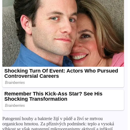
Patogenní houby a bakterie žijí v půdě a živí se mrtvou
organickou hmotou. Za příznivých podmínek: teplo a vysoká
vlhkost se však patogenní mikroorganismy aktivují a infikují