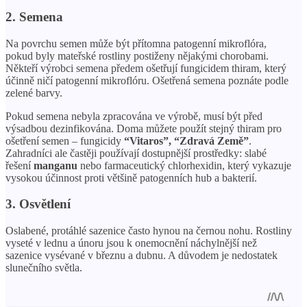
2. Semena
Na povrchu semen může být přítomna patogenní mikroflóra,
pokud byly mateřské rostliny postiženy nějakými chorobami.
Někteří výrobci semena předem ošetřují fungicidem thiram, který
účinně ničí patogenní mikroflóru. Ošetřená semena poznáte podle
zelené barvy.
Pokud semena nebyla zpracována ve výrobě, musí být před
výsadbou dezinfikována. Doma můžete použít stejný thiram pro
ošetření semen – fungicidy
“Vitaros”, “Zdravá Země”
.
Zahradníci ale častěji používají dostupnější prostředky: slabé
řešení
manganu
nebo farmaceutický chlorhexidin, který vykazuje
vysokou účinnost proti většině patogenních hub a bakterií.
3. Osvětlení
Oslabené, protáhlé sazenice často hynou na černou nohu. Rostliny
vyseté v lednu a únoru jsou k onemocnění náchylnější než
sazenice vysévané v březnu a dubnu. A důvodem je nedostatek
slunečního světla.