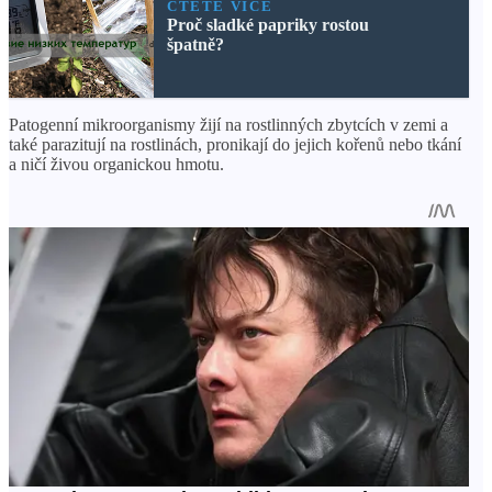
ČTĚTE VÍCE
Proč sladké papriky rostou
špatně?
Patogenní mikroorganismy žijí na rostlinných zbytcích v zemi a
také parazitují na rostlinách, pronikají do jejich kořenů nebo tkání
a ničí živou organickou hmotu.