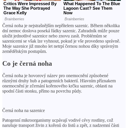
Černá noha je nejstrašnějším nepřítelem sazenic. Během několika
dní nemoc doslova poseká řádky sazenic. Zahradník může pouze
uložit jednotlivé sazenice nebo znovu zasít. Problémům se
sazenicemi se však lze vyhnout, pokud je vše provedeno správně.
Moje sazenice již mnoho let netrpí černou nohou díky správným
zemědělským postupům.
Co je černá noha
Černá noha je hovorový název pro onemocnění způsobené
různými druhy hub a patogenních bakterií. Hlavním příznakem
onemocnění je zčernání kořenového krčku sazenic, oblasti na
spodní části stonku, přímo na povrchu půdy.
Černá noha na sazenice
Patogenní mikroorganismy ucpávají vodivé cévy rostliny, což
narušuje transport živin z kořenů do listů a zpět, z nadzemní části