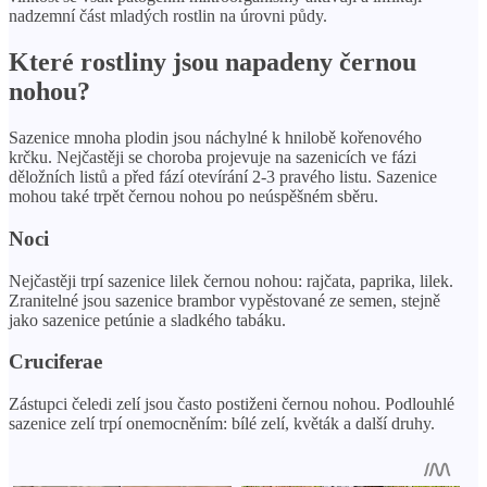
nadzemní část mladých rostlin na úrovni půdy.
Které rostliny jsou napadeny černou
nohou?
Sazenice mnoha plodin jsou náchylné k hnilobě kořenového
krčku. Nejčastěji se choroba projevuje na sazenicích ve fázi
děložních listů a před fází otevírání 2-3 pravého listu. Sazenice
mohou také trpět černou nohou po neúspěšném sběru.
Noci
Nejčastěji trpí sazenice lilek černou nohou: rajčata, paprika, lilek.
Zranitelné jsou sazenice brambor vypěstované ze semen, stejně
jako sazenice petúnie a sladkého tabáku.
Cruciferae
Zástupci čeledi zelí jsou často postiženi černou nohou. Podlouhlé
sazenice zelí trpí onemocněním: bílé zelí, květák a další druhy.