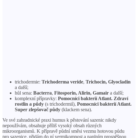
trichodermie:
Trichoderma veride
,
Trichocin, Glyocladin
a další;
hůl sena:
Bacterra
,
Fitosporin, Alirin, Gamair
a další;
komplexní přípravky:
Pomocníci bakterií Atlant. Zdraví
rostlin a půdy
(s trichodermií),
Pomocníci bakterií Atlant.
Super zlepšovač půdy
(klackem sena).
Ve své zahradnické praxi humus k pěstování sazenic nikdy
nepoužívám, obsahuje příliš vysoký obsah různých
mikroorganismů. K přípravě půdní směsi vezmu hotovou půdu
pro sazenice, přidám do ní vermikompost a naplním prospěšnou