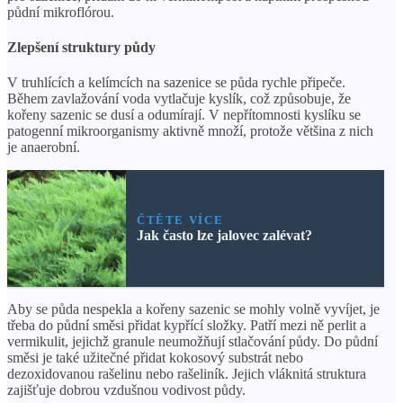
půdní mikroflórou.
Zlepšení struktury půdy
V truhlících a kelímcích na sazenice se půda rychle připeče.
Během zavlažování voda vytlačuje kyslík, což způsobuje, že
kořeny sazenic se dusí a odumírají. V nepřítomnosti kyslíku se
patogenní mikroorganismy aktivně množí, protože většina z nich
je anaerobní.
ČTĚTE VÍCE
Jak často lze jalovec zalévat?
Aby se půda nespekla a kořeny sazenic se mohly volně vyvíjet, je
třeba do půdní směsi přidat kypřící složky. Patří mezi ně perlit a
vermikulit, jejichž granule neumožňují stlačování půdy. Do půdní
směsi je také užitečné přidat kokosový substrát nebo
dezoxidovanou rašelinu nebo rašeliník. Jejich vláknitá struktura
zajišťuje dobrou vzdušnou vodivost půdy.