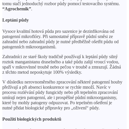
tomu stačí jednoduchý rozbor půdy pomocí testovacího systému.
“Agrochemik”
.
Leptání půdy
Vysoce kvalitní hotová půda pro sazenice je dezinfikována od
patogenní mikroflóry. Při samostatné přípravě půdní směsi ze
zahradní nebo zahradní půdy je nutné předběžně ošetřit půdu od
patogenních mikroorganismů.
Zahradníci ze staré školy tradičně používají k leptání půdy silný
roztok manganistanu draselného a také půdu zalijí vroucí vodou,
spaří v mikrovlnné troubě nebo pečou v troubě a zmrazují. Žádná
z těchto metod neposkytuje 100% výsledky.
V důsledku nerovnoměrného zpracování některé patogenní houby
přežívají a při absenci konkurence se rychle množí. Navíc v
procesu rozlévání půdy fungicidy nebo při tepelném zpracování
umírají nejen patogenní, ale i prospěšné půdní mikroorganismy,
které by mohly patogeny odpuzovat. Po tepelném ošetření je
nutné přidat biologické přípravky pro „oživení“ půdy.
Použití biologických produktů