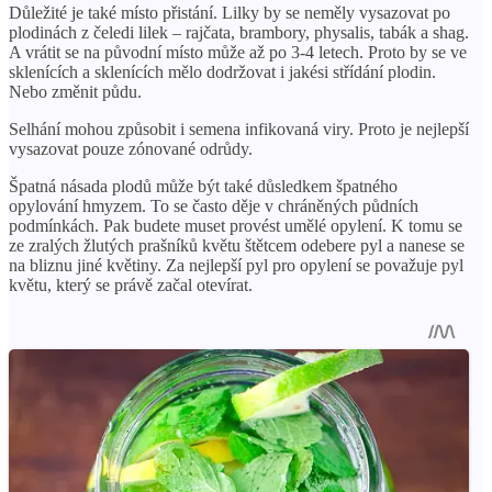
Důležité je také místo přistání. Lilky by se neměly vysazovat po
plodinách z čeledi lilek – rajčata, brambory, physalis, tabák a shag.
A vrátit se na původní místo může až po 3-4 letech. Proto by se ve
sklenících a sklenících mělo dodržovat i jakési střídání plodin.
Nebo změnit půdu.
Selhání mohou způsobit i semena infikovaná viry. Proto je nejlepší
vysazovat pouze zónované odrůdy.
Špatná násada plodů může být také důsledkem špatného
opylování hmyzem. To se často děje v chráněných půdních
podmínkách. Pak budete muset provést umělé opylení. K tomu se
ze zralých žlutých prašníků květu štětcem odebere pyl a nanese se
na bliznu jiné květiny. Za nejlepší pyl pro opylení se považuje pyl
květu, který se právě začal otevírat.