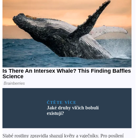
ČTĚTE VÍCE
Jaké druhy vlčích bobulí
existují?
Slabé rostliny zpravidla shazují květy a vaječníky. Pro posílení