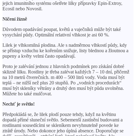
jejich imunitního systému ošetřete lilky přípravky Epin-Extroy,
Ecosil nebo Novosil.
Ničení žízně
Důvodem opadávání poupat, květů a vaječníků může být také
vysychání půdy. Optimální relativní vlhkost je asi 60 %.
Lilek je vlhkomilná plodina. Ale s nadměrnou vlhkostí půdy, kdy
se přístup vzduchu ke kořenům snižuje, listy blednou a žloutnou a
pupeny a květy velmi často opadávají.
Proto je zalévání jednou z hlavních podmínek pro získání dobré
sklizně lilku. Rostliny je třeba zalévat každých 7 – 10 dní, přičemž
na 10 metrů čtverečních. m 400 – 500 litrů vody. Voda musí být
teplá – ne nižší než plus 20 stupňů. Po „vodních procedurách“
musí být skleníky větrány a druhý den musí být půda uvolněna.
Můžete ho také mulčovat.
Nechť je světlo!
Předpokládá se, že lilek plodí pouze tehdy, když na květinu
dopadá přímé sluneční světlo. Sebemenší zastínění budovami a
rostlinami sousedícími se skleníkem nevyhnutelně povede ke
ztrátě úrody. Nebo dokonce jeho úplná absence. Doporučuje se