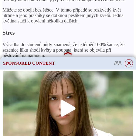
Můžete se obejít bez štětce. V tomto případě se rozkvetlý květ
utrhne a jeho prašníky se dotknou pestíkem jiných květů. Jedna
květina stačí k opylení několika dalších.
Stres
Výsadba do studené půdy znamená, že je téměř 100% šance, že
sazenice lilku shodí květy a poupata, která se objevila při
pěstování na parapetu.
SPONSORED CONTENT
Velký rozdíl mezi nočními a denními teplotami nebo výkyvy
počasí mají špatný vliv na vývoj teplomilných plodin. Jakákoli
stresová situace může vést k opadávání květin.
Stresovým faktorem je také nesprávný režim zálivky, kdy
dlouhodobé sucho vystřídá vydatná vlhkost. Během období sucha
budou rostliny shazovat květy, aby se snížilo zatížení ovocem.
Výsadba do teplé půdy
S výsadbou sazenic lilku není třeba spěchat. Země by se měla v
době výsadby přirozeně zahřát. Ve středním pásmu se sazenice
vysazují v nevytápěných sklenících ve druhých deseti dnech