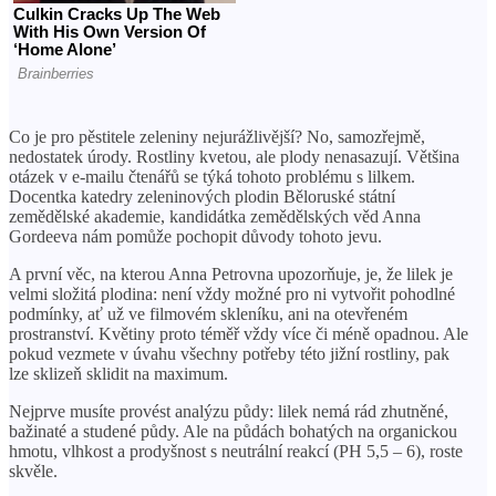
Co je pro pěstitele zeleniny nejurážlivější? No, samozřejmě,
nedostatek úrody. Rostliny kvetou, ale plody nenasazují. Většina
otázek v e-mailu čtenářů se týká tohoto problému s lilkem.
Docentka katedry zeleninových plodin Běloruské státní
zemědělské akademie, kandidátka zemědělských věd Anna
Gordeeva nám pomůže pochopit důvody tohoto jevu.
A první věc, na kterou Anna Petrovna upozorňuje, je, že lilek je
velmi složitá plodina: není vždy možné pro ni vytvořit pohodlné
podmínky, ať už ve filmovém skleníku, ani na otevřeném
prostranství. Květiny proto téměř vždy více či méně opadnou. Ale
pokud vezmete v úvahu všechny potřeby této jižní rostliny, pak
lze sklizeň sklidit na maximum.
Nejprve musíte provést analýzu půdy: lilek nemá rád zhutněné,
bažinaté a studené půdy. Ale na půdách bohatých na organickou
hmotu, vlhkost a prodyšnost s neutrální reakcí (PH 5,5 – 6), roste
skvěle.