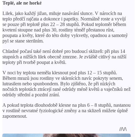
Teplé, ale ne horké
Lilek, jako každý jižan, miluje nasávání slunce. V nárocích na
teplo předčí rajčata a dokonce i papriky. Normálně roste a vyvíjí
se pouze při teplotě plus 22 – 28 stupňů. Pokud teploměr během
kvetení stoupne nad plus 30, rostliny téměř přestanou růst,
poupata a květy, které do této doby vykvetly, opadnou a samotný
pyl se stane sterilním.
Chladné počasí také není dobré pro budoucí sklizeň: při plus 14
stupních a nižších lilek obecně zmrzne. Je zvláště citlivý na nižší
teploty při tvorbě poupat a květů.
V noci by teplota neměla klesnout pod plus 12 – 15 stupňů.
Během mrazů jsou rostliny ve sklenících navíc pokryty senem,
lutrasilem nebo spunbondem. Bylo zjištěno, že při nízkých
nočních teplotách ztrácejí rané odrůdy méně květů a vaječníků než
odrůdy střední a pozdní zrání.
A pokud teplota dlouhodobě klesne na plus 6 – 8 stupňů, nastanou
v rostlině nevratné fyziologické změny a na sklizeň můžete úplně
zapomenout.