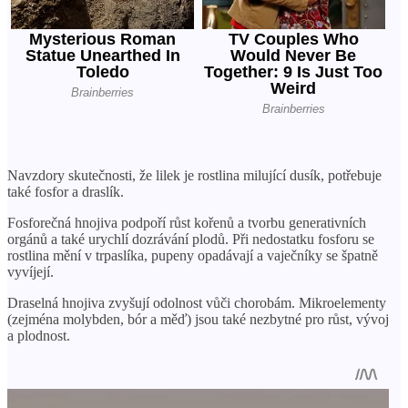
Navzdory skutečnosti, že lilek je rostlina milující dusík, potřebuje
také fosfor a draslík.
Fosforečná hnojiva podpoří růst kořenů a tvorbu generativních
orgánů a také urychlí dozrávání plodů. Při nedostatku fosforu se
rostlina mění v trpaslíka, pupeny opadávají a vaječníky se špatně
vyvíjejí.
Draselná hnojiva zvyšují odolnost vůči chorobám. Mikroelementy
(zejména molybden, bór a měď) jsou také nezbytné pro růst, vývoj
a plodnost.