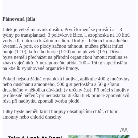
Plánovaná jídla
Lilek je velký milovník dusíku. První krmení se provádí 2 – 3
týdny po transplantaci: 3 polévkové lžíce. l. azophoska na 10 litrů
vody a 0,5 litru na každou rostlinu. Druhý – během hromadného
kvetení. A poté, co plody začnou tuhnout, můžete přidat infuzi
hnoje (1:10), kuřecího hnoje (1:20) nebo plevele (1:5). Dříve
byste neměli přecházet na přírodní organickou hmotu: rostlina se
zbaví vaječníků. A nezapomeňte přidat 100 – 150 g superfosfátu
na kbelík vyluhované organické hmoty.
Pokud nejsou žádná organická hnojiva, aplikujte 400 g močoviny
nebo dusičnanu amonného, ​​500 g superfosfátu a 50 g síranu
draselného v několika dávkách (v určený čas). Při práci s hnojivy
je důležité měření: při nedostatku dusíku lilek prudce zpomalí svůj
růst, při nadbytku zpomalí tvorbu plodů.
Lilky byste neměli krmit hnojivy obsahujícími chlór, chlorid
amonný nebo chlorid draselný.