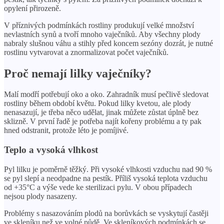
opylení přirozeně.
V příznivých podmínkách rostliny produkují velké množství
nevlastních synů a tvoří mnoho vaječníků. Aby všechny plody
nabraly slušnou váhu a stihly před koncem sezóny dozrát, je nutné
rostlinu vytvarovat a znormalizovat počet vaječníků.
Proč nemají lilky vaječníky?
Malí modří potřebují oko a oko. Zahradník musí pečlivě sledovat
rostliny během období květu. Pokud lilky kvetou, ale plody
nenasazují, je třeba něco udělat, jinak můžete zůstat úplně bez
sklizně. V první řadě je potřeba najít kořeny problému a ty pak
hned odstranit, protože léto je pomíjivé.
Teplo a vysoká vlhkost
Pyl lilku je poměrně těžký. Při vysoké vlhkosti vzduchu nad 90 %
se pyl slepí a neodpadne na pestík. Příliš vysoká teplota vzduchu
od +35°C a výše vede ke sterilizaci pylu. V obou případech
nejsou plody nasazeny.
Problémy s nasazováním plodů na borůvkách se vyskytují častěji
ve skleníku než ve volné půdě. Ve skleníkových podmínkách se