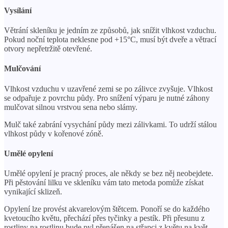
Vysílání
Větrání skleníku je jedním ze způsobů, jak snížit vlhkost vzduchu.
Pokud noční teplota neklesne pod +15°C, musí být dveře a větrací
otvory nepřetržitě otevřené.
Mulčování
Vlhkost vzduchu v uzavřené zemi se po zálivce zvyšuje. Vlhkost
se odpařuje z povrchu půdy. Pro snížení výparu je nutné záhony
mulčovat silnou vrstvou sena nebo slámy.
Mulč také zabrání vysychání půdy mezi zálivkami. To udrží stálou
vlhkost půdy v kořenové zóně.
Umělé opylení
Umělé opylení je pracný proces, ale někdy se bez něj neobejdete.
Při pěstování lilku ve skleníku vám tato metoda pomůže získat
vynikající sklizeň.
Opylení lze provést akvarelovým štětcem. Ponoří se do každého
kvetoucího květu, přechází přes tyčinky a pestík. Při přesunu z
rostliny na rostlinu bude pyl přenášen na střapci z květu na květ.