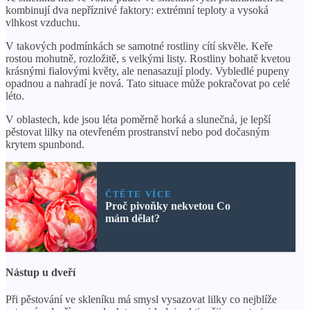
kombinují dva nepříznivé faktory: extrémní teploty a vysoká
vlhkost vzduchu.
V takových podmínkách se samotné rostliny cítí skvěle. Keře
rostou mohutně, rozložitě, s velkými listy. Rostliny bohatě kvetou
krásnými fialovými květy, ale nenasazují plody. Vybledlé pupeny
opadnou a nahradí je nová. Tato situace může pokračovat po celé
léto.
V oblastech, kde jsou léta poměrně horká a slunečná, je lepší
pěstovat lilky na otevřeném prostranství nebo pod dočasným
krytem spunbond.
ČTĚTE VÍCE
Proč pivoňky nekvetou Co
mám dělat?
Nástup u dveří
Při pěstování ve skleníku má smysl vysazovat lilky co nejblíže