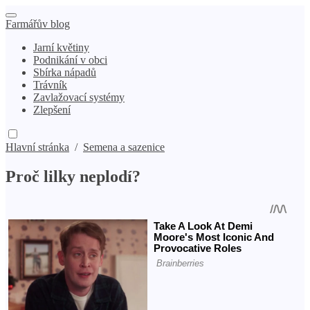
Farmářův blog
Jarní květiny
Podnikání v obci
Sbírka nápadů
Trávník
Zavlažovací systémy
Zlepšení
Hlavní stránka
/
Semena a sazenice
Proč lilky neplodí?