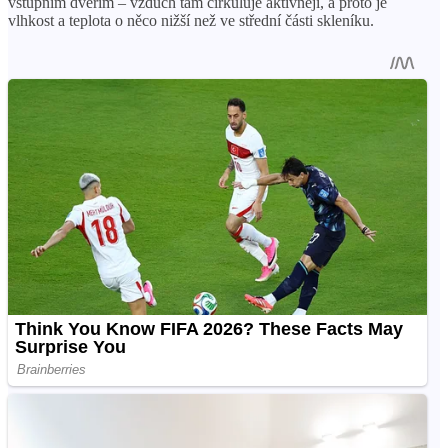
vstupním dveřím – vzduch tam cirkuluje aktivněji, a proto je
vlhkost a teplota o něco nižší než ve střední části skleníku.