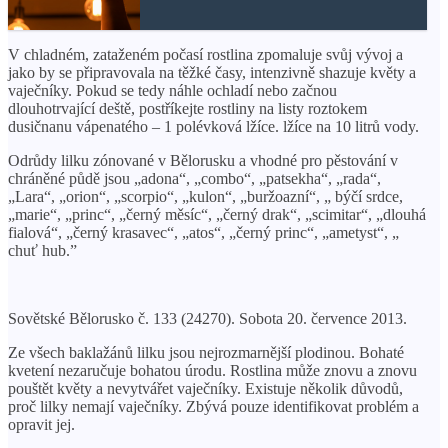
V chladném, zataženém počasí rostlina zpomaluje svůj vývoj a
jako by se připravovala na těžké časy, intenzivně shazuje květy a
vaječníky. Pokud se tedy náhle ochladí nebo začnou
dlouhotrvající deště, postříkejte rostliny na listy roztokem
dusičnanu vápenatého – 1 polévková lžíce. lžíce na 10 litrů vody.
Odrůdy lilku zónované v Bělorusku a vhodné pro pěstování v
chráněné půdě jsou „adona“, „combo“, „patsekha“, „rada“,
„Lara“, „orion“, „scorpio“, „kulon“, „buržoazní“, „ býčí srdce,
„marie“, „princ“, „černý měsíc“, „černý drak“, „scimitar“, „dlouhá
fialová“, „černý krasavec“, „atos“, „černý princ“, „ametyst“, „
chuť hub.”
Sovětské Bělorusko č. 133 (24270). Sobota 20. července 2013.
Ze všech baklažánů lilku jsou nejrozmarnější plodinou. Bohaté
kvetení nezaručuje bohatou úrodu. Rostlina může znovu a znovu
pouštět květy a nevytvářet vaječníky. Existuje několik důvodů,
proč lilky nemají vaječníky. Zbývá pouze identifikovat problém a
opravit jej.