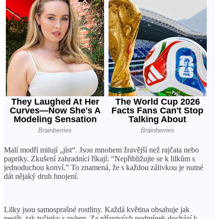
Malí modří milují „jíst“. Jsou mnohem žravější než rajčata nebo
papriky. Zkušení zahradníci říkají: “Nepřibližujte se k lilkům s
jednoduchou konví.” To znamená, že s každou zálivkou je nutné
dát nějaký druh hnojení.
Lilky jsou samosprašné rostliny. Každá květina obsahuje jak
pestík, tak tyčinky s pylem. Za příznivých podmínek dochází k