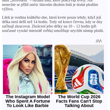
další „zesvětlení“ – otrhání listů, které pokrývají květy. Ale
nenechte se příliš unést: hlavním úkolem listů je dodat plodům
výživu.
Lilek je rostlina krátkého dne, která kvete pouze tehdy, když její
délka není delší než 14 hodin. Tedy od konce června, kdy se dny
začínají zkracovat. Zkrácení jeho délky na 10 – 12 hodin (při
současné vysoké intenzitě světla) umožňuje urychlit nástup plodů.