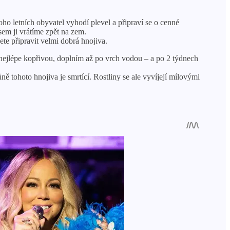
o letních obyvatel vyhodí plevel a připraví se o cenné
m ji vrátíme zpět na zem.
te připravit velmi dobrá hnojiva.
nejlépe kopřivou, doplním až po vrch vodou – a po 2 týdnech
ně tohoto hnojiva je smrtící. Rostliny se ale vyvíjejí mílovými