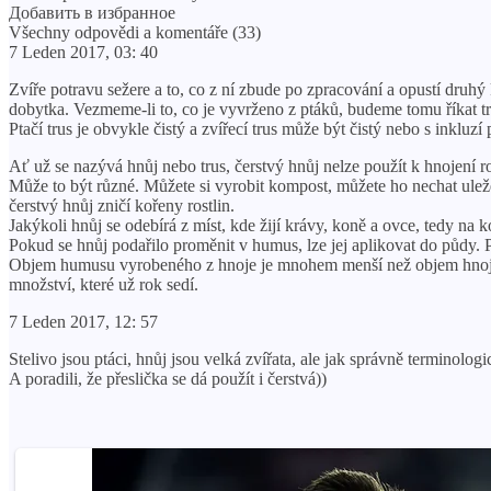
Добавить в избранное
Všechny odpovědi a komentáře (33)
7 Leden 2017, 03: 40
Zvíře potravu sežere a to, co z ní zbude po zpracování a opustí druhý k
dobytka. Vezmeme-li to, co je vyvrženo z ptáků, budeme tomu říkat tr
Ptačí trus je obvykle čistý a zvířecí trus může být čistý nebo s inkluz
Ať už se nazývá hnůj nebo trus, čerstvý hnůj nelze použít k hnojení ro
Může to být různé. Můžete si vyrobit kompost, můžete ho nechat uleže
čerstvý hnůj zničí kořeny rostlin.
Jakýkoli hnůj se odebírá z míst, kde žijí krávy, koně a ovce, tedy n
Pokud se hnůj podařilo proměnit v humus, lze jej aplikovat do půdy. 
Objem humusu vyrobeného z hnoje je mnohem menší než objem hnoje. P
množství, které už rok sedí.
7 Leden 2017, 12: 57
Stelivo jsou ptáci, hnůj jsou velká zvířata, ale jak správně terminologi
A poradili, že přeslička se dá použít i čerstvá))