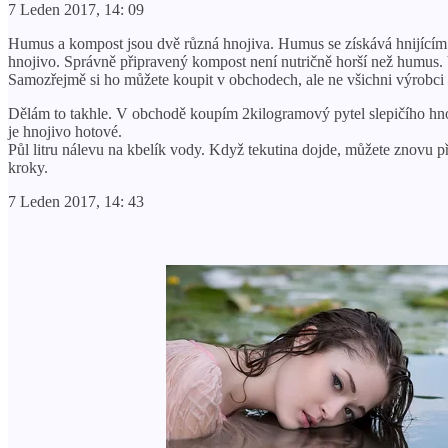
7 Leden 2017, 14: 09
Humus a kompost jsou dvě různá hnojiva. Humus se získává hnijícím h
hnojivo. Správně připravený kompost není nutričně horší než humus
Samozřejmě si ho můžete koupit v obchodech, ale ne všichni výrobci 
Dělám to takhle. V obchodě koupím 2kilogramový pytel slepičího hnoj
je hnojivo hotové.
Půl litru nálevu na kbelík vody. Když tekutina dojde, můžete znovu při
kroky.
7 Leden 2017, 14: 43