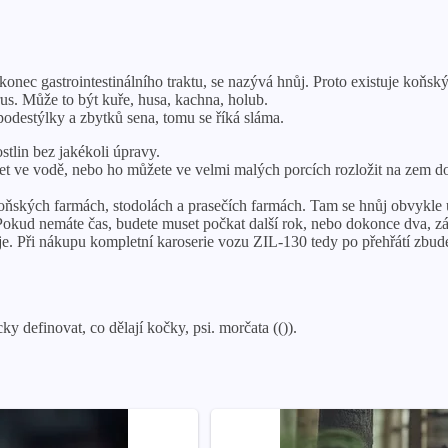
onec gastrointestinálního traktu, se nazývá hnůj. Proto existuje koňský h
us. Může to být kuře, husa, kachna, holub.
í podestýlky a zbytků sena, tomu se říká sláma.
stlin bez jakékoli úpravy.
t ve vodě, nebo ho můžete ve velmi malých porcích rozložit na zem do 
a koňských farmách, stodolách a prasečích farmách. Tam se hnůj obvykle
Pokud nemáte čas, budete muset počkat další rok, nebo dokonce dva, zále
ři nákupu kompletní karoserie vozu ZIL-130 tedy po přehřátí zbude s
cky definovat, co dělají kočky, psi. morčata (()).