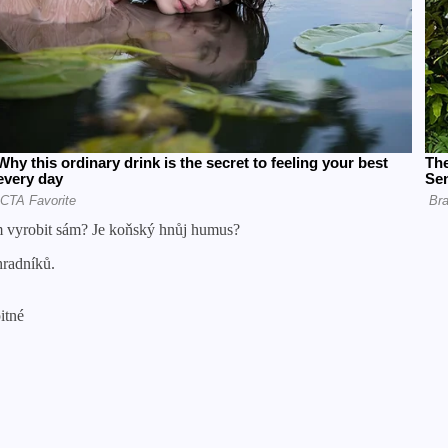
m vyrobit sám? Je koňský hnůj humus?
hradníků.
itné