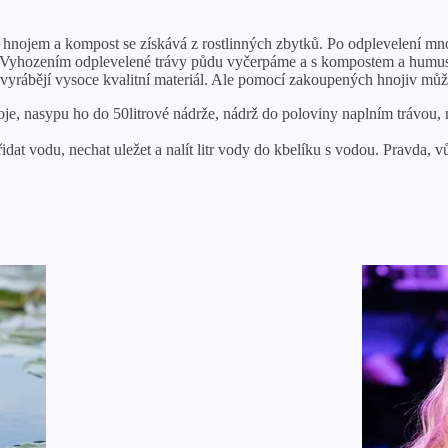
nojem a kompost se získává z rostlinných zbytků. Po odplevelení mnoh
. Vyhozením odplevelené trávy půdu vyčerpáme a s kompostem a humuse
vyrábějí vysoce kvalitní materiál. Ale pomocí zakoupených hnojiv může
e, nasypu ho do 50litrové nádrže, nádrž do poloviny naplním trávou, 
dat vodu, nechat uležet a nalít litr vody do kbelíku s vodou. Pravda, vů