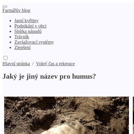
Farmářův blog
Jarní květiny
Podnikání v obci
Sbírka nápadů
Trávník
Zavlažovací systémy
Zlepšení
Hlavní stránka
/
Volný čas a rekreace
Jaký je jiný název pro humus?