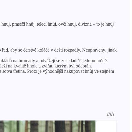
nůj, prasečí hnůj, telecí hnůj, ovčí hnůj, divizna – to je hnůj
řad, aby se čerstvé koláče v dešti rozpadly. Neupravený, jinak
 ukládá na hromady a odvážejí se ze skladišť jednou ročně.
ží na kvalitě hnoje a zvířat, kterým byl odebrán.
otva třetina. Proto je výhodnější nakupovat hnůj ve stejném