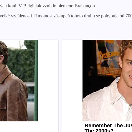
žných koní. V Belgii tak vzniklo plemeno Brabançon.
 velké vzdálenosti. Hmotnost zástupců tohoto druhu se pohybuje od 700