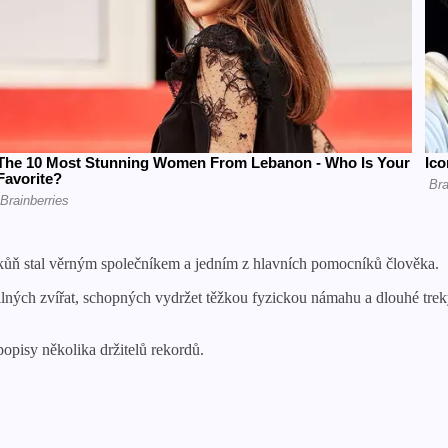
kůň stal věrným společníkem a jedním z hlavních pomocníků člověka.
ilných zvířat, schopných vydržet těžkou fyzickou námahu a dlouhé treky
opisy několika držitelů rekordů.