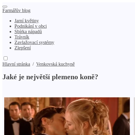
Farmářův blog
Jarní květiny
Podnikání v obci
Sbírka nápadů
Trávník
Zavlažovací systémy
Zlepšení
Hlavní stránka
/
Venkovská kuchyně
Jaké je největší plemeno koně?