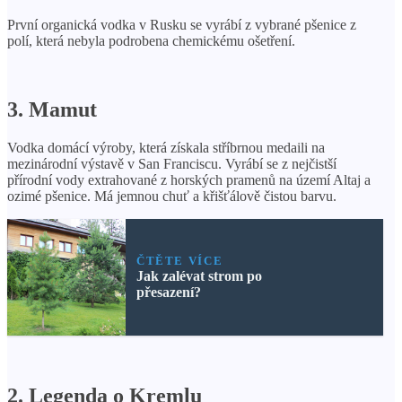
První organická vodka v Rusku se vyrábí z vybrané pšenice z
polí, která nebyla podrobena chemickému ošetření.
3. Mamut
Vodka domácí výroby, která získala stříbrnou medaili na
mezinárodní výstavě v San Franciscu. Vyrábí se z nejčistší
přírodní vody extrahované z horských pramenů na území Altaj a
ozimé pšenice. Má jemnou chuť a křišťálově čistou barvu.
ČTĚTE VÍCE
Jak zalévat strom po
přesazení?
2. Legenda o Kremlu