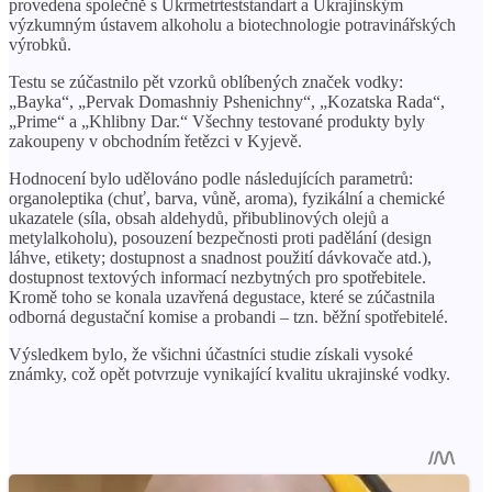
provedena společně s Ukrmetrteststandart a Ukrajinským
výzkumným ústavem alkoholu a biotechnologie potravinářských
výrobků.
Testu se zúčastnilo pět vzorků oblíbených značek vodky:
„Bayka“, „Pervak ​​​​Domashniy Pshenichny“, „Kozatska Rada“,
„Prime“ a „Khlibny Dar.“ Všechny testované produkty byly
zakoupeny v obchodním řetězci v Kyjevě.
Hodnocení bylo udělováno podle následujících parametrů:
organoleptika (chuť, barva, vůně, aroma), fyzikální a chemické
ukazatele (síla, obsah aldehydů, přibublinových olejů a
metylalkoholu), posouzení bezpečnosti proti padělání (design
láhve, etikety; dostupnost a snadnost použití dávkovače atd.),
dostupnost textových informací nezbytných pro spotřebitele.
Kromě toho se konala uzavřená degustace, které se zúčastnila
odborná degustační komise a probandi – tzn. běžní spotřebitelé.
Výsledkem bylo, že všichni účastníci studie získali vysoké
známky, což opět potvrzuje vynikající kvalitu ukrajinské vodky.