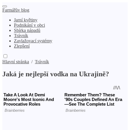
Farmářův blog
Jarní květiny
Podnikání v obci
Sbírka nápadů
Trávník
Zavlažovací systémy
Zlepšení
Hlavní stránka
/
Trávník
Jaká je nejlepší vodka na Ukrajině?