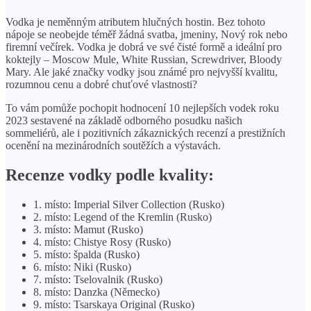
Vodka je neměnným atributem hlučných hostin. Bez tohoto
nápoje se neobejde téměř žádná svatba, jmeniny, Nový rok nebo
firemní večírek. Vodka je dobrá ve své čisté formě a ideální pro
koktejly – Moscow Mule, White Russian, Screwdriver, Bloody
Mary. Ale jaké značky vodky jsou známé pro nejvyšší kvalitu,
rozumnou cenu a dobré chuťové vlastnosti?
To vám pomůže pochopit hodnocení 10 nejlepších vodek roku
2023 sestavené na základě odborného posudku našich
sommeliérů, ale i pozitivních zákaznických recenzí a prestižních
ocenění na mezinárodních soutěžích a výstavách.
Recenze vodky podle kvality:
1. místo: Imperial Silver Collection (Rusko)
2. místo: Legend of the Kremlin (Rusko)
3. místo: Mamut (Rusko)
4. místo: Chistye Rosy (Rusko)
5. místo: špalda (Rusko)
6. místo: Niki (Rusko)
7. místo: Tselovalnik (Rusko)
8. místo: Danzka (Německo)
9. místo: Tsarskaya Original (Rusko)