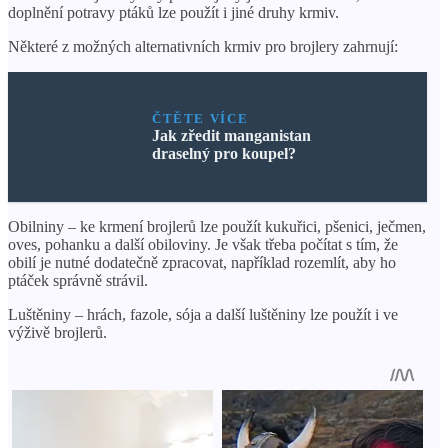
doplnění potravy ptáků lze použít i jiné druhy krmiv.
Některé z možných alternativních krmiv pro brojlery zahrnují:
ČTĚTE VÍCE
Jak zředit manganistan
draselný pro koupel?
Obilniny – ke krmení brojlerů lze použít kukuřici, pšenici, ječmen,
oves, pohanku a další obiloviny. Je však třeba počítat s tím, že
obilí je nutné dodatečně zpracovat, například rozemlít, aby ho
ptáček správně strávil.
Luštěniny – hrách, fazole, sója a další luštěniny lze použít i ve
výživě brojlerů.