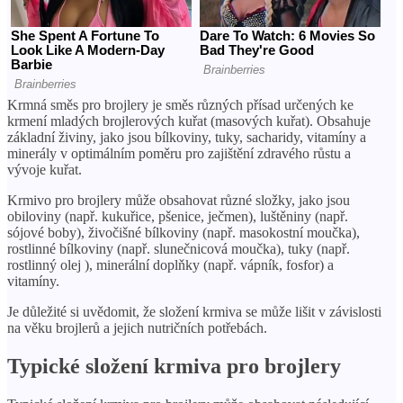
Krmná směs pro brojlery je směs různých přísad určených ke
krmení mladých brojlerových kuřat (masových kuřat). Obsahuje
základní živiny, jako jsou bílkoviny, tuky, sacharidy, vitamíny a
minerály v optimálním poměru pro zajištění zdravého růstu a
vývoje kuřat.
Krmivo pro brojlery může obsahovat různé složky, jako jsou
obiloviny (např. kukuřice, pšenice, ječmen), luštěniny (např.
sójové boby), živočišné bílkoviny (např. masokostní moučka),
rostlinné bílkoviny (např. slunečnicová moučka), tuky (např.
rostlinný olej ), minerální doplňky (např. vápník, fosfor) a
vitamíny.
Je důležité si uvědomit, že složení krmiva se může lišit v závislosti
na věku brojlerů a jejich nutričních potřebách.
Typické složení krmiva pro brojlery