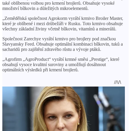
také oblíbenou volbou pro krmení brojlerů. Obsahuje vysoké
množství bílkovin a důležitých mikroelementů.
„Zemědělská společnost Agrokorm vyrábí krmivo Broiler Master,
které je oblíbené i mezi drůbežáři v Rusku. Toto krmivo obsahuje
všechny základní živiny včetně bílkovin, vitamínů a minerálů.
Společnost Zarechye vyrábí krmivo pro brojlery pod značkou
Slavyansky Feed. Obsahuje optimální kombinaci bílkovin, tuků a
sacharidů pro zajištění zdravého růstu a vývoje ptáků.
„Agrofirm „AgroProduct“ vyrábí krmné směsi „Prestige“, které
obsahují vysoce kvalitní suroviny a umožňují dosáhnout
optimálních výsledků při krmení brojlerů.