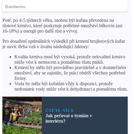
Poté, po 4-5 týdnech věku, mohou být kuřata převedena na
růstové krmivo, které poskytuje potřebné množství bílkovin (asi
16-18%) a energii pro další růst a vývoj.
Pro dosažení optimálních výsledků při krmení brojlerových kuřat
je navíc třeba vzít v úvahu následující faktory:
Kvalita krmiva musí být vysoká, protože nekvalitní krmivo
může vést k nemocem a pomalému růstu ptáků.
Krmení by mělo být prováděno pravidelně a v dostatečném
množství, aby se zajistilo, že ptáci obdrží všechny potřebné
živiny.
Voda by měla být kuřatům vždy k dispozici, protože
nedostatek vody může vést k dehydrataci a pomalému růstu.
ČTĚTE VÍCE
Jak pečovat o tymián v
interiéru?