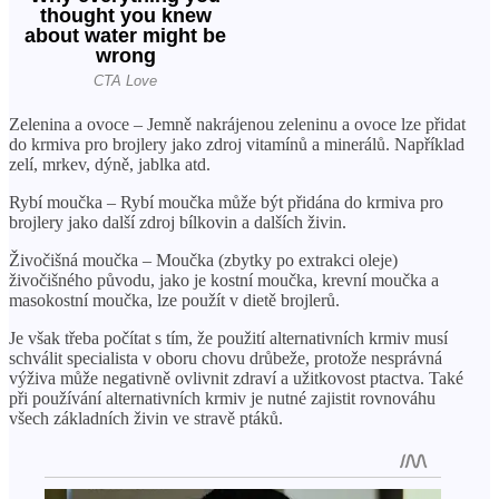
Zelenina a ovoce – Jemně nakrájenou zeleninu a ovoce lze přidat
do krmiva pro brojlery jako zdroj vitamínů a minerálů. Například
zelí, mrkev, dýně, jablka atd.
Rybí moučka – Rybí moučka může být přidána do krmiva pro
brojlery jako další zdroj bílkovin a dalších živin.
Živočišná moučka – Moučka (zbytky po extrakci oleje)
živočišného původu, jako je kostní moučka, krevní moučka a
masokostní moučka, lze použít v dietě brojlerů.
Je však třeba počítat s tím, že použití alternativních krmiv musí
schválit specialista v oboru chovu drůbeže, protože nesprávná
výživa může negativně ovlivnit zdraví a užitkovost ptactva. Také
při používání alternativních krmiv je nutné zajistit rovnováhu
všech základních živin ve stravě ptáků.