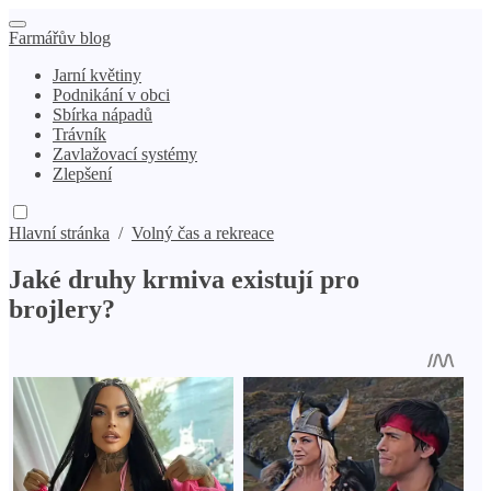
Farmářův blog
Jarní květiny
Podnikání v obci
Sbírka nápadů
Trávník
Zavlažovací systémy
Zlepšení
Hlavní stránka
/
Volný čas a rekreace
Jaké druhy krmiva existují pro
brojlery?