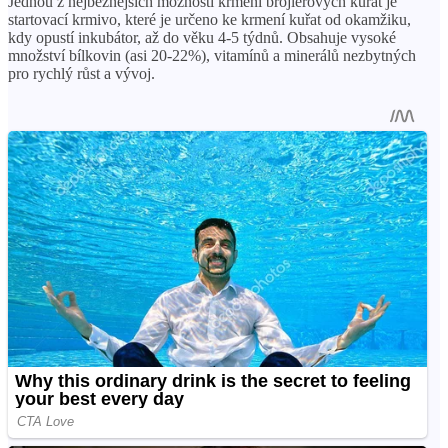
Jednou z nejběžnějších možností krmení brojlerových kuřat je
startovací krmivo, které je určeno ke krmení kuřat od okamžiku,
kdy opustí inkubátor, až do věku 4-5 týdnů. Obsahuje vysoké
množství bílkovin (asi 20-22%), vitamínů a minerálů nezbytných
pro rychlý růst a vývoj.