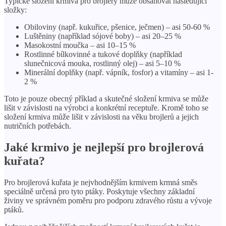
Typické složení krmiva pro brojlery může obsahovat následující
složky:
Obiloviny (např. kukuřice, pšenice, ječmen) – asi 50-60 %
Luštěniny (například sójové boby) – asi 20–25 %
Masokostní moučka – asi 10–15 %
Rostlinné bílkovinné a tukové doplňky (například
slunečnicová mouka, rostlinný olej) – asi 5–10 %
Minerální doplňky (např. vápník, fosfor) a vitamíny – asi 1-
2 %
Toto je pouze obecný příklad a skutečné složení krmiva se může
lišit v závislosti na výrobci a konkrétní receptuře. Kromě toho se
složení krmiva může lišit v závislosti na věku brojlerů a jejich
nutričních potřebách.
Jaké krmivo je nejlepší pro brojlerová
kuřata?
Pro brojlerová kuřata je nejvhodnějším krmivem krmná směs
speciálně určená pro tyto ptáky. Poskytuje všechny základní
živiny ve správném poměru pro podporu zdravého růstu a vývoje
ptáků.