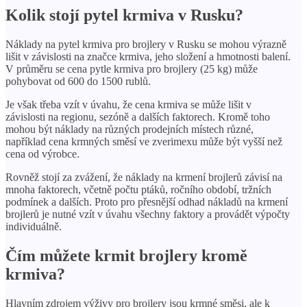
Kolik stojí pytel krmiva v Rusku?
Náklady na pytel krmiva pro brojlery v Rusku se mohou výrazně
lišit v závislosti na značce krmiva, jeho složení a hmotnosti balení.
V průměru se cena pytle krmiva pro brojlery (25 kg) může
pohybovat od 600 do 1500 rublů.
Je však třeba vzít v úvahu, že cena krmiva se může lišit v
závislosti na regionu, sezóně a dalších faktorech. Kromě toho
mohou být náklady na různých prodejních místech různé,
například cena krmných směsí ve zverimexu může být vyšší než
cena od výrobce.
Rovněž stojí za zvážení, že náklady na krmení brojlerů závisí na
mnoha faktorech, včetně počtu ptáků, ročního období, tržních
podmínek a dalších. Proto pro přesnější odhad nákladů na krmení
brojlerů je nutné vzít v úvahu všechny faktory a provádět výpočty
individuálně.
Čím můžete krmit brojlery kromě
krmiva?
Hlavním zdrojem výživy pro brojlery jsou krmné směsi, ale k