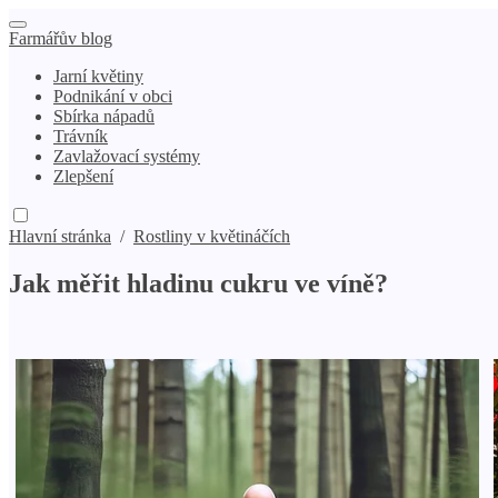
Farmářův blog
Jarní květiny
Podnikání v obci
Sbírka nápadů
Trávník
Zavlažovací systémy
Zlepšení
Hlavní stránka
/
Rostliny v květináčích
Jak měřit hladinu cukru ve víně?