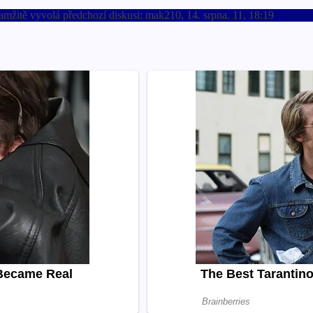
mžitě vyvolá předchozí diskusi: mak210, 14. srpna. 11, 18:19