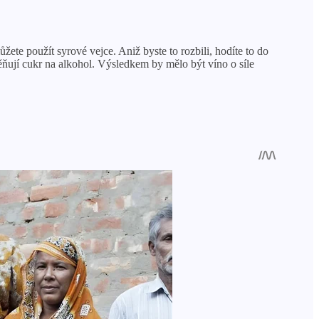
e použít syrové vejce. Aniž byste to rozbili, hodíte to do
ňují cukr na alkohol. Výsledkem by mělo být víno o síle