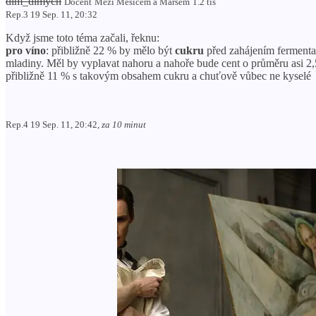
dim_dimych
Docent
Mezi Měsícem a Marsem
1.2 tis
Rep.3 19 Sep. 11, 20:32
Když jsme toto téma začali, řeknu:
pro víno
: přibližně 22 % by mělo být
cukru
před zahájením fermentac
mladiny. Měl by vyplavat nahoru a nahoře bude cent o průměru asi 2
přibližně 11 % s takovým obsahem cukru a chuťově vůbec ne kyselé
Rep.4 19 Sep. 11, 20:42
, za 10 minut