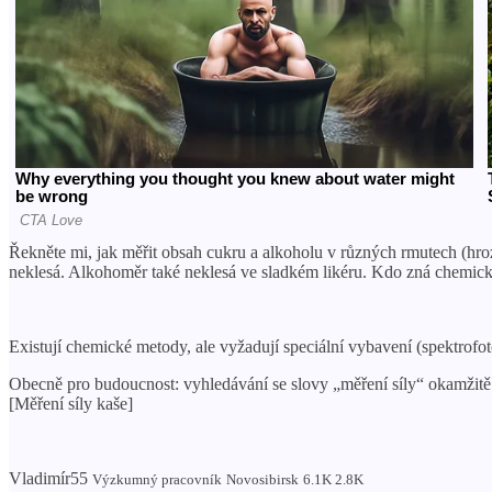
Řekněte mi, jak měřit obsah cukru a alkoholu v různých rmutech (hro
neklesá. Alkohoměr také neklesá ve sladkém likéru. Kdo zná chemic
Existují chemické metody, ale vyžadují speciální vybavení (spektrofot
Obecně pro budoucnost: vyhledávání se slovy „měření síly“ okamžitě 
[Měření síly kaše]
Vladimír55
Výzkumný pracovník
Novosibirsk
6.1K 2.8K