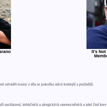
i odvádět toxiny z těla se pokožka stává lesklejší a pružnější.
i nachlazení, infekčních a alergických onemocněních a také čistí krev