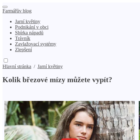
Farmářův blog
Jarní květiny
Podnikání v obci
Sbírka nápadů
Trávník
Zavlažovací systémy
Zlepšení
Hlavní stránka
/
Jarní květiny
Kolik březové mízy můžete vypít?