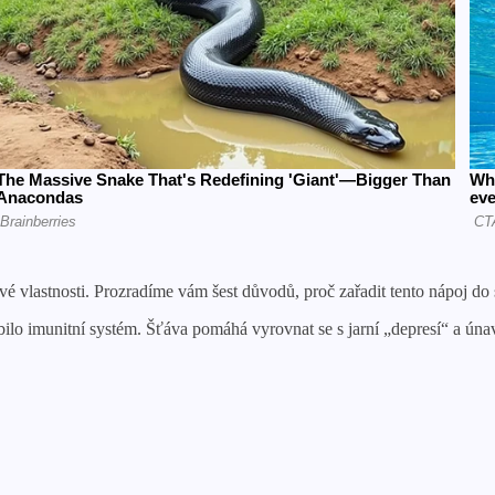
vé vlastnosti. Prozradíme vám šest důvodů, proč zařadit tento nápoj do 
bilo imunitní systém. Šťáva pomáhá vyrovnat se s jarní „depresí“ a ún