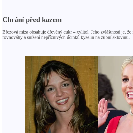
Chrání před kazem
Březová míza obsahuje dřevěný cukr – xylitol. Jeho zvláštností je, ž
rovnováhy a snížení nepříznivých účinků kyselin na zubní sklovinu.