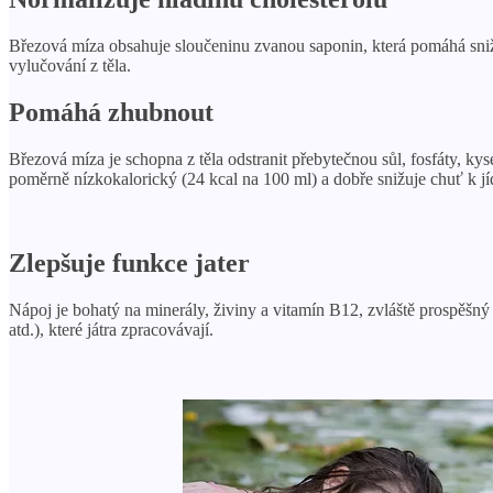
Březová míza obsahuje sloučeninu zvanou saponin, která pomáhá snižov
vylučování z těla.
Pomáhá zhubnout
Březová míza je schopna z těla odstranit přebytečnou sůl, fosfáty, k
poměrně nízkokalorický (24 kcal na 100 ml) a dobře snižuje chuť k jí
Zlepšuje funkce jater
Nápoj je bohatý na minerály, živiny a vitamín B12, zvláště prospěšný p
atd.), které játra zpracovávají.