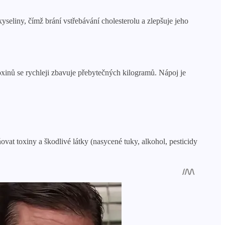
seliny, čímž brání vstřebávání cholesterolu a zlepšuje jeho
oxinů se rychleji zbavuje přebytečných kilogramů. Nápoj je
ovat toxiny a škodlivé látky (nasycené tuky, alkohol, pesticidy