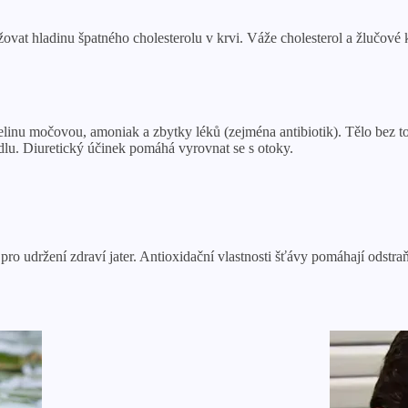
at hladinu špatného cholesterolu v krvi. Váže cholesterol a žlučové ky
yselinu močovou, amoniak a zbytky léků (zejména antibiotik). Tělo bez t
dlu. Diuretický účinek pomáhá vyrovnat se s otoky.
ro udržení zdraví jater. Antioxidační vlastnosti šťávy pomáhají odstraň