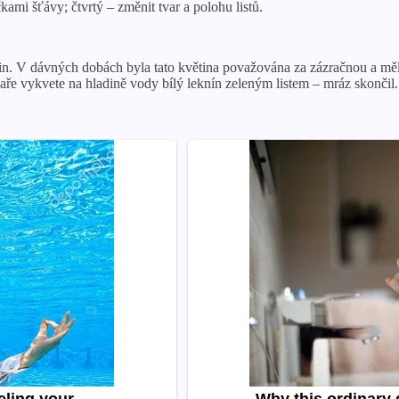
ami šťávy; čtvrtý – změnit tvar a polohu listů.
ostlin. V dávných dobách byla tato květina považována za zázračnou a m
 jaře vykvete na hladině vody bílý leknín zeleným listem – mráz skončil.