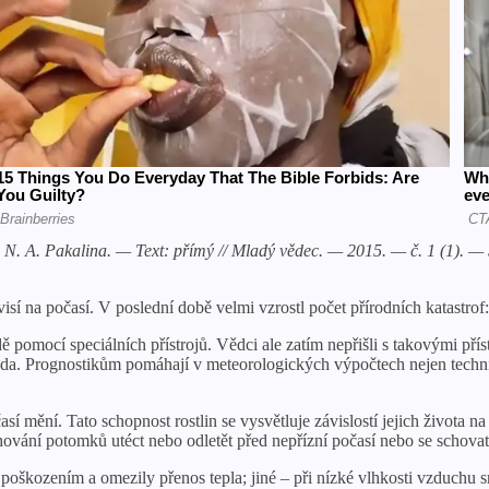
na, N. A. Pakalina. — Text: přímý // Mladý vědec. — 2015. — č. 1 (1). 
isí na počasí. V poslední době velmi vzrostl počet přírodních katastrof: 
omocí speciálních přístrojů. Vědci ale zatím nepřišli s takovými přístr
da. Prognostikům pomáhají v meteorologických výpočtech nejen technick
í mění. Tato schopnost rostlin se vysvětluje závislostí jejich života na
chování potomků utéct nebo odletět před nepřízní počasí nebo se schova
 poškozením a omezily přenos tepla; jiné – při nízké vlhkosti vzduchu s