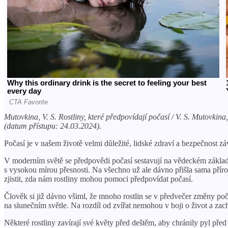
Mutovkina, V. S. Rostliny, které předpovídají počasí / V. S. Mutovki
(datum přístupu: 24.03.2024).
Počasí je v našem životě velmi důležité, lidské zdraví a bezpečnost záv
V moderním světě se předpovědi počasí sestavují na vědeckém základě p
s vysokou mírou přesnosti. Na všechno už ale dávno přišla sama příro
zjistit, zda nám rostliny mohou pomoci předpovídat počasí.
Člověk si již dávno všiml, že mnoho rostlin se v předvečer změny počas
na slunečním světle. Na rozdíl od zvířat nemohou v boji o život a za
Některé rostliny zavírají své květy před deštěm, aby chránily pyl před