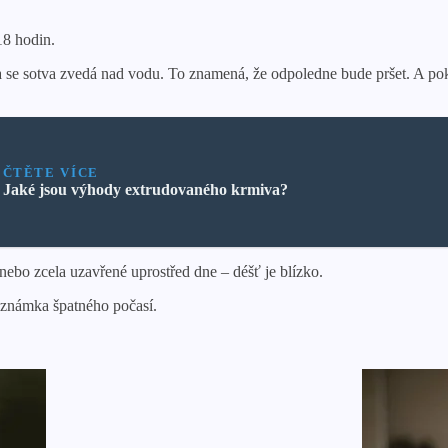
18 hodin.
na se sotva zvedá nad vodu. To znamená, že odpoledne bude pršet. A poku
ČTĚTE VÍCE
Jaké jsou výhody extrudovaného krmiva?
ebo zcela uzavřené uprostřed dne – déšť je blízko.
– známka špatného počasí.