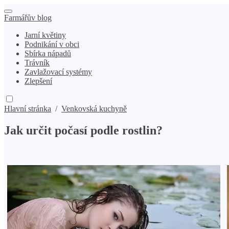
Farmářův blog
Jarní květiny
Podnikání v obci
Sbírka nápadů
Trávník
Zavlažovací systémy
Zlepšení
Hlavní stránka
/
Venkovská kuchyně
Jak určit počasí podle rostlin?