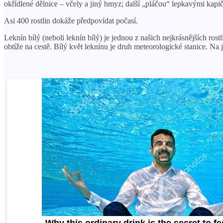
okřídlené dělnice – včely a jiný hmyz; další „pláčou“ lepkavými kapičk
Asi 400 rostlin dokáže předpovídat počasí.
Leknín bílý (neboli leknín bílý) je jednou z našich nejkrásnějších r
obtíže na cestě. Bílý květ leknínu je druh meteorologické stanice. Na