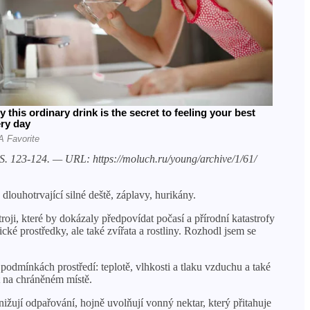
— S. 123-124. — URL: https://moluch.ru/young/archive/1/61/
dlouhotrvající silné deště, záplavy, hurikány.
oji, které by dokázaly předpovídat počasí a přírodní katastrofy
é prostředky, ale také zvířata a rostliny. Rozhodl jsem se
 podmínkách prostředí: teplotě, vlhkosti a tlaku vzduchu a také
t na chráněném místě.
nižují odpařování, hojně uvolňují vonný nektar, který přitahuje