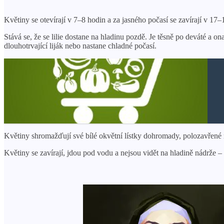
Květiny se otevírají v 7–8 hodin a za jasného počasí se zavírají v 17–
Stává se, že se lilie dostane na hladinu pozdě. Je těsně po deváté a o
dlouhotrvající liják nebo nastane chladné počasí.
Květiny shromažďují své bílé okvětní lístky dohromady, polozavřené n
Květiny se zavírají, jdou pod vodu a nejsou vidět na hladině nádrže 