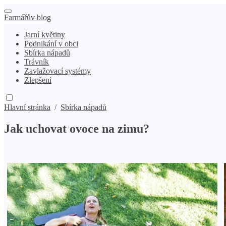
Farmářův blog
Jarní květiny
Podnikání v obci
Sbírka nápadů
Trávník
Zavlažovací systémy
Zlepšení
Hlavní stránka
/
Sbírka nápadů
Jak uchovat ovoce na zimu?