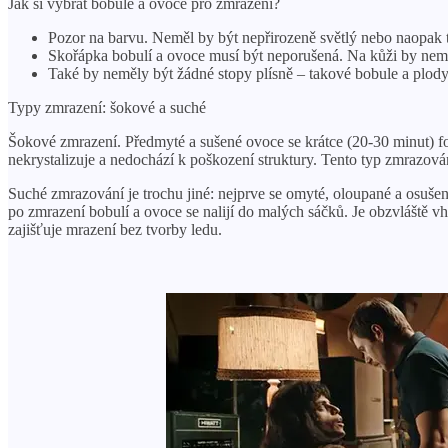
Jak si vybrat bobule a ovoce pro zmrazení?
Pozor na barvu. Neměl by být nepřirozeně světlý nebo naopak
Skořápka bobulí a ovoce musí být neporušená. Na kůži by nemě
Také by neměly být žádné stopy plísně – takové bobule a plody
Typy zmrazení: šokové a suché
Šokové zmrazení. Předmyté a sušené ovoce se krátce (20-30 minut) f
nekrystalizuje a nedochází k poškození struktury. Tento typ zmrazo
Suché zmrazování je trochu jiné: nejprve se omyté, oloupané a osušené
po zmrazení bobulí a ovoce se nalijí do malých sáčků. Je obzvláště
zajišťuje mrazení bez tvorby ledu.