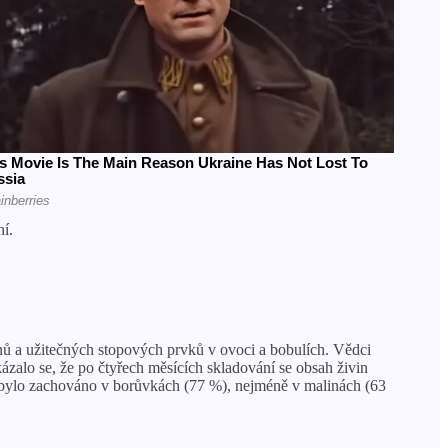
ní.
nů a užitečných stopových prvků v ovoci a bobulích. Vědci
kázalo se, že po čtyřech měsících skladování se obsah živin
tů bylo zachováno v borůvkách (77 %), nejméně v malinách (63