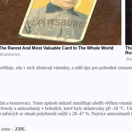
tluje, zda v nich zůstávají vitamíny, a sdílí tipy pro pohodlné zmraze
m a konzervaci. Tento způsob sklizně umožňuje ušetřit většinu vitamí
lyfenoly a antioxidanty v bobulích, které byly skladovány při -18 °C. U
ti měsících se obsah polyfenolů snížil o 28–47 %. Nejvíce antioxidan
na zimu –
ZDE
.