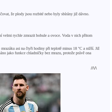
at, že plody jsou rozbité nebo byly sbírány již dávno.
 velmi rychle zmrazit bobule a ovoce. Voda v nich přitom
razáku asi na čtyři hodiny při teplotě minus 18 °C a nižší. Již
páno jako funkce chladničky bez mrazu, protože právě ona