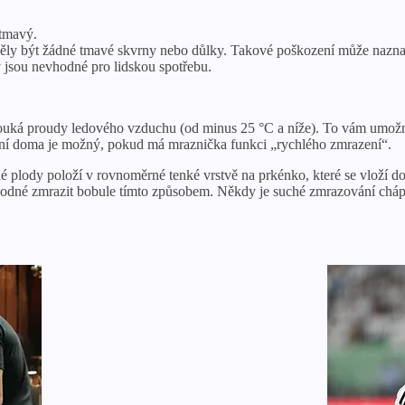
 tmavý.
ly být žádné tmavé skvrny nebo důlky. Takové poškození může naznačov
 jsou nevhodné pro lidskou spotřebu.
ouká proudy ledového vzduchu (od minus 25 °C a níže). To vám umožní
vání doma je možný, pokud má mraznička funkci „rychlého zmrazení“.
 plody položí v rovnoměrné tenké vrstvě na prkénko, které se vloží do m
 vhodné zmrazit bobule tímto způsobem. Někdy je suché zmrazování chá