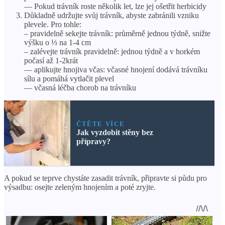
— Pokud trávník roste několik let, lze jej ošetřit herbicidy
Důkladně udržujte svůj trávník, abyste zabránili vzniku
plevele. Pro tohle:
– pravidelně sekejte trávník: průměrně jednou týdně, snižte
výšku o ⅓ na 1-4 cm
– zalévejte trávník pravidelně: jednou týdně a v horkém
počasí až 1-2krát
— aplikujte hnojiva včas: včasné hnojení dodává trávníku
sílu a pomáhá vytlačit plevel
— včasná léčba chorob na trávníku
ČTĚTE VÍCE
Jak vyzdobit stěny bez
přípravy?
A pokud se teprve chystáte zasadit trávník, připravte si půdu pro
výsadbu: osejte zeleným hnojením a poté zryjte.