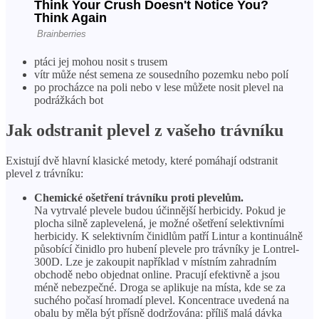
ptáci jej mohou nosit s trusem
vítr může nést semena ze sousedního pozemku nebo polí
po procházce na poli nebo v lese můžete nosit plevel na
podrážkách bot
Jak odstranit plevel z vašeho trávníku
Existují dvě hlavní klasické metody, které pomáhají odstranit
plevel z trávníku:
Chemické ošetření trávníku proti plevelům.
Na vytrvalé plevele budou účinnější herbicidy. Pokud je
plocha silně zaplevelená, je možné ošetření selektivními
herbicidy. K selektivním činidlům patří Lintur a kontinuálně
působící činidlo pro hubení plevele pro trávníky je Lontrel-
300D. Lze je zakoupit například v místním zahradním
obchodě nebo objednat online. Pracují efektivně a jsou
méně nebezpečné. Droga se aplikuje na místa, kde se za
suchého počasí hromadí plevel. Koncentrace uvedená na
obalu by měla být přísně dodržována: příliš malá dávka