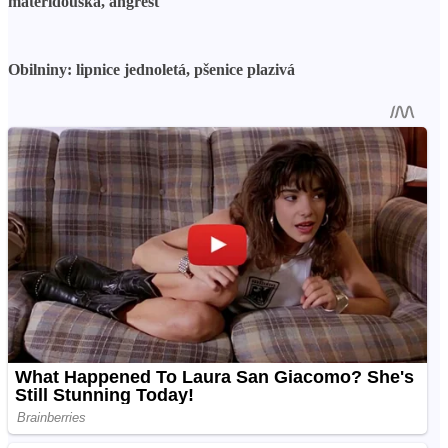
mateřídouška, angrešt
Obilniny: lipnice jednoletá, pšenice plazivá