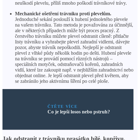
neuškodí plevelu, příliš mnoho poškodí trávníkové trávy.
Mechanické ošetření trávníku proti plevelům.
Jednoduché sekání poslouží k hubení jednoletého plevele
na vašem trávníku. Tato metoda je považována za účinnější,
ale v některých případech může být proces pracný. Z
čerstvého trávníku můžete plevel odstranit cíleně: přitlačte
listy trávníku a vyhrabejte plevel zahradní vidlemi, dávejte
pozor, abyste trávník nepoškodili. Nejlepší je odstranit
plevel z vlhké půdy několik hodin po dešti. Hubení plevele
na trávníku se provádí pomocí různých nástrojů –
speciálních motyček, odstraňovačů kořenů, zahradních
vidlí, které lze zakoupit např. v nejbližším zahradnictví nebo
objednat online. Je lepší odstranit plevel před květem, aby
se zabránilo jeho aktivnímu šíření po celé ploše.
ČTĚTE VÍCE
Co je lepší losos nebo pstruh?
Jak odstranit z trávníku prasátko bílé, kopřivu,