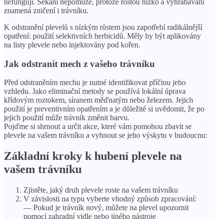
nefungují. Sekání nepomůže, protože rostou nízko a vyhrabávání
znamená zničení i trávníku.
K odstranění plevelů s nízkým růstem jsou zapotřebí radikálnější
opatření: použití selektivních herbicidů. Měly by být aplikovány
na listy plevele nebo injektovány pod kořen.
Jak odstranit mech z vašeho trávníku
Před odstraněním mechu je nutné identifikovat příčinu jeho
vzhledu. Jako eliminační metody se používá lokální úprava
křídovým roztokem, síranem měďnatým nebo železem. Jejich
použití je preventivním opatřením a je důležité si uvědomit, že po
jejich použití může trávník změnit barvu.
Pojďme si shrnout a určit akce, které vám pomohou zbavit se
plevele na vašem trávníku a vyhnout se jeho výskytu v budoucnu:
Základní kroky k hubení plevele na
vašem trávníku
Zjistěte, jaký druh plevele roste na vašem trávníku
V závislosti na typu vyberte vhodný způsob zpracování:
— Pokud je trávník nový, můžete na plevel upozornit
pomocí zahradní vidle nebo jiného nástroje