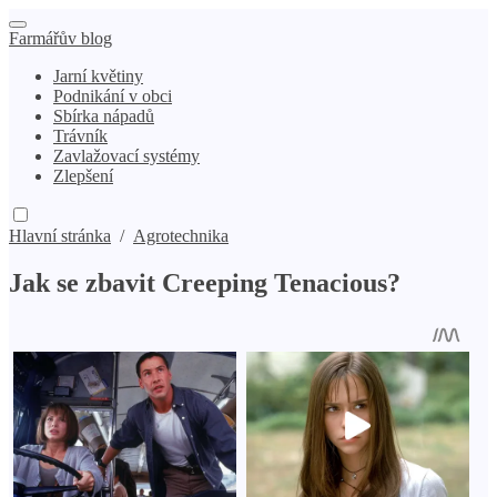
Farmářův blog
Jarní květiny
Podnikání v obci
Sbírka nápadů
Trávník
Zavlažovací systémy
Zlepšení
Hlavní stránka
/
Agrotechnika
Jak se zbavit Creeping Tenacious?