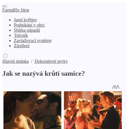
Farmářův blog
Jarní květiny
Podnikání v obci
Sbírka nápadů
Trávník
Zavlažovací systémy
Zlepšení
Hlavní stránka
/
Dekorativní prvky
Jak se nazývá krůtí samice?