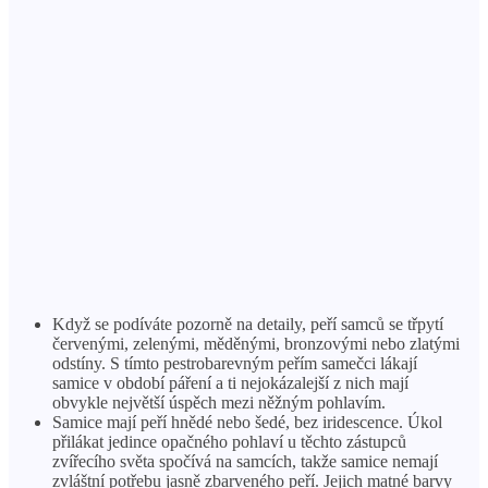
Když se podíváte pozorně na detaily, peří samců se třpytí
červenými, zelenými, měděnými, bronzovými nebo zlatými
odstíny. S tímto pestrobarevným peřím samečci lákají
samice v období páření a ti nejokázalejší z nich mají
obvykle největší úspěch mezi něžným pohlavím.
Samice mají peří hnědé nebo šedé, bez iridescence. Úkol
přilákat jedince opačného pohlaví u těchto zástupců
zvířecího světa spočívá na samcích, takže samice nemají
zvláštní potřebu jasně zbarveného peří. Jejich matné barvy