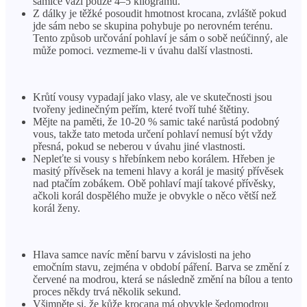
samice váží pouze 4–5 kilogramů.
Z dálky je těžké posoudit hmotnost krocana, zvláště pokud
jde sám nebo se skupina pohybuje po nerovném terénu.
Tento způsob určování pohlaví je sám o sobě neúčinný, ale
může pomoci. vezmeme-li v úvahu další vlastnosti.
Krůtí vousy vypadají jako vlasy, ale ve skutečnosti jsou
tvořeny jedinečným peřím, které tvoří tuhé štětiny.
Mějte na paměti, že 10-20 % samic také narůstá podobný
vous, takže tato metoda určení pohlaví nemusí být vždy
přesná, pokud se neberou v úvahu jiné vlastnosti.
Nepleťte si vousy s hřebínkem nebo korálem. Hřeben je
masitý přívěsek na temeni hlavy a korál je masitý přívěsek
nad ptačím zobákem. Obě pohlaví mají takové přívěsky,
ačkoli korál dospělého muže je obvykle o něco větší než
korál ženy.
Hlava samce navíc mění barvu v závislosti na jeho
emočním stavu, zejména v období páření. Barva se změní z
červené na modrou, která se následně změní na bílou a tento
proces někdy trvá několik sekund.
Všimněte si, že kůže krocana má obvykle šedomodrou