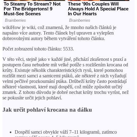
wikiHow je wiki, což znamená, že mnoho našich článků je
napsáno více autory. Tento článek byl upraven a vylepšen
dobrovolnými autory během vytváření tohoto článku.
Počet zobrazení tohoto článku: 5533.
V této věci, stejně jako v každé jiné, přichází zkušenost s praxí a
postupem času nebudete mít velké potíže s rozlišením krocana od
krůty. Existuje několik charakteristických rysů, které pomohou
rozlišit mezi samci a samicemi ptáků, ale některé z nich vyžadují
velmi pečlivé prozkoumání ptáka. Drůbeží krůty často postrádají
některé vlastnosti, které mají dospělí, což může způsobit určitý
zmatek. Z tohoto důvodu je dobré nechat krůty trochu vyrůst, než
se pokusíte určit jejich pohlaví.
Jak určit pohlaví krocana na dálku
Dospělí samci obvykle váží 7–11 kilogramů, zatímco