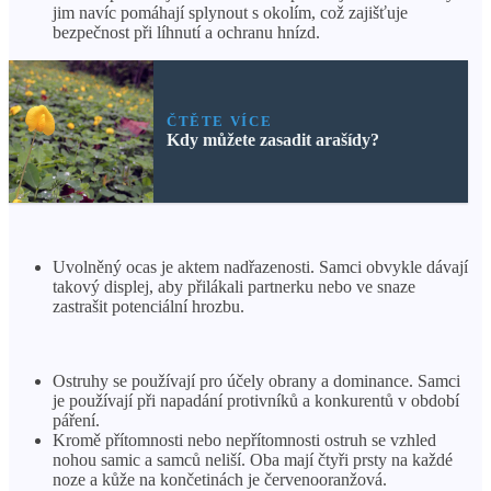
jim navíc pomáhají splynout s okolím, což zajišťuje
bezpečnost při líhnutí a ochranu hnízd.
ČTĚTE VÍCE
Kdy můžete zasadit arašídy?
Uvolněný ocas je aktem nadřazenosti. Samci obvykle dávají
takový displej, aby přilákali partnerku nebo ve snaze
zastrašit potenciální hrozbu.
Ostruhy se používají pro účely obrany a dominance. Samci
je používají při napadání protivníků a konkurentů v období
páření.
Kromě přítomnosti nebo nepřítomnosti ostruh se vzhled
nohou samic a samců neliší. Oba mají čtyři prsty na každé
noze a kůže na končetinách je červenooranžová.