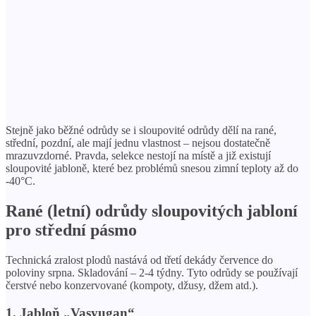
Stejně jako běžné odrůdy se i sloupovité odrůdy dělí na rané,
střední, pozdní, ale mají jednu vlastnost – nejsou dostatečně
mrazuvzdorné. Pravda, selekce nestojí na místě a již existují
sloupovité jabloně, které bez problémů snesou zimní teploty až do
-40°C.
Rané (letní) odrůdy sloupovitých jabloní
pro střední pásmo
Technická zralost plodů nastává od třetí dekády července do
poloviny srpna. Skladování – 2-4 týdny. Tyto odrůdy se používají
čerstvé nebo konzervované (kompoty, džusy, džem atd.).
1. Jabloň „Vasyugan“