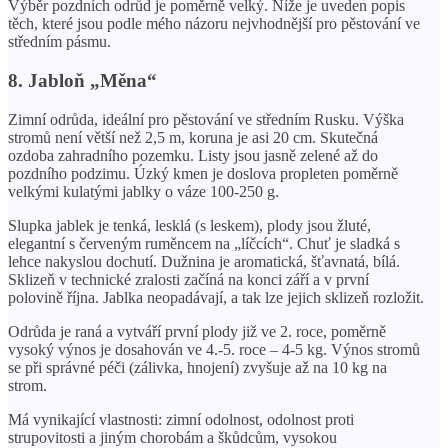
Výběr pozdních odrůd je poměrně velký. Níže je uveden popis
těch, které jsou podle mého názoru nejvhodnější pro pěstování ve
středním pásmu.
8. Jabloň „Měna“
Zimní odrůda, ideální pro pěstování ve středním Rusku. Výška
stromů není větší než 2,5 m, koruna je asi 20 cm. Skutečná
ozdoba zahradního pozemku. Listy jsou jasně zelené až do
pozdního podzimu. Úzký kmen je doslova propleten poměrně
velkými kulatými jablky o váze 100-250 g.
Slupka jablek je tenká, lesklá (s leskem), plody jsou žluté,
elegantní s červeným ruměncem na „líčcích“. Chuť je sladká s
lehce nakyslou dochutí. Dužnina je aromatická, šťavnatá, bílá.
Sklizeň v technické zralosti začíná na konci září a v první
polovině října. Jablka neopadávají, a tak lze jejich sklizeň rozložit.
Odrůda je raná a vytváří první plody již ve 2. roce, poměrně
vysoký výnos je dosahován ve 4.-5. roce – 4-5 kg. Výnos stromů
se při správné péči (zálivka, hnojení) zvyšuje až na 10 kg na
strom.
Má vynikající vlastnosti: zimní odolnost, odolnost proti
strupovitosti a jiným chorobám a škůdcům, vysokou