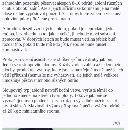
zahradním pozemku pěstovat alespoň 8-10 odrůd jabloní různých
chutí a období zrání. Ale s jejich šířícími se korunami je na malé
ploše reálné vypěstovat pouze 1-3 stromy, které zaberou více než
polovinu půdy přidělené pro zahradu.
A úrodu z deseti vzrostlých jabloní, pokud je neprodáte, jedna
rodina, bez ohledu na to, jak je velká, ji nebude moci sníst ani
zpracovat. V dobrých letech se bude muset většina jablek buď
rozdat (no, pokud bude mít kdo jíst), nebo se bude muset
kompostovat.
Proto jsou v současnosti stále oblíbenější nové druhy jabloní.
Jedná se o sloupovité plodiny. Každý z nich zabírá až jeden metr
plochy, produkuje výnosy, které jsou samozřejmě menší než jejich
větší příbuzní (nemusíte nic vyhazovat), ale jejich malá velikost
umožňuje pěstovat mnoho různých odrůd.
Sloupovitý typ jabloně netvoří boční větve, vyrůstá téměř do
jednoho kmene, na kterém tvoří plody. Takové jabloně se
vyznačují raným plodem – první rok po výsadbě můžete získat
první sklizeň. Maximální výnos při správné péči a výběru odrůd je
až 20 kg z miniaturního stromu.