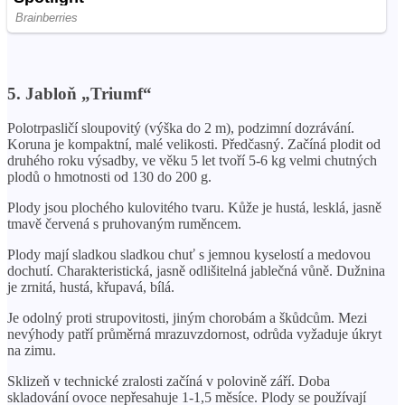
5. Jabloň „Triumf“
Polotrpasličí sloupovitý (výška do 2 m), podzimní dozrávání.
Koruna je kompaktní, malé velikosti. Předčasný. Začíná plodit od
druhého roku výsadby, ve věku 5 let tvoří 5-6 kg velmi chutných
plodů o hmotnosti od 130 do 200 g.
Plody jsou plochého kulovitého tvaru. Kůže je hustá, lesklá, jasně
tmavě červená s pruhovaným ruměncem.
Plody mají sladkou sladkou chuť s jemnou kyselostí a medovou
dochutí. Charakteristická, jasně odlišitelná jablečná vůně. Dužnina
je zrnitá, hustá, křupavá, bílá.
Je odolný proti strupovitosti, jiným chorobám a škůdcům. Mezi
nevýhody patří průměrná mrazuvzdornost, odrůda vyžaduje úkryt
na zimu.
Sklizeň v technické zralosti začíná v polovině září. Doba
skladování ovoce nepřesahuje 1-1,5 měsíce. Plody se používají