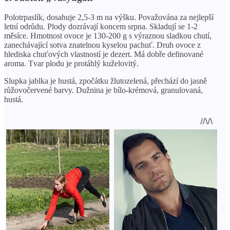
Polotrpaslík, dosahuje 2,5-3 m na výšku. Považována za nejlepší
letní odrůdu. Plody dozrávají koncem srpna. Skladují se 1-2
měsíce. Hmotnost ovoce je 130-200 g s výraznou sladkou chutí,
zanechávající sotva znatelnou kyselou pachuť. Druh ovoce z
hlediska chuťových vlastností je dezert. Má dobře definované
aroma. Tvar plodu je protáhlý kuželovitý.
Slupka jablka je hustá, zpočátku žlutozelená, přechází do jasně
růžovočervené barvy. Dužnina je bílo-krémová, granulovaná,
hustá.