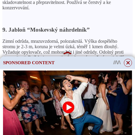
skladovatelnost a přepravitelnost. Používá se čerstvý a ke
konzervování.
9. Jabloň “Moskevský náhrdelník”
Zimní odrůda, mrazuvzdorná, polozakrslá. Výška dospělého
stromu je 2-3 m, koruna je velmi úzká, téměř 1 kmen dlouhý.
Vyžaduje opylovače, což mohou být i jiné odrůdy. Odolný proti
strupovitosti. Potřebuje preventivní ochranná opatření proti dalším
SPONSORED CONTENT
chorobám (monilióza, skvrnitost) a škůdcům (obal, mšice, roztoč).
ČTĚTE VÍCE
Je možné chovat králíky v
zemi?
Rychle rostoucí odrůda, testování plodů lze provádět již v prvním
roce. Plod je roční. Plody jsou umístěny podél centrálního stonku.
Vrcholný výnos nastává ve 4.–5. Maximální výnos je v průměru
10 kg na strom. Ale po 10 letech aktivního plodu se výnos prudce