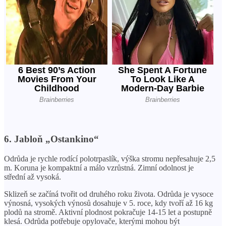
6. Jabloň „Ostankino“
Odrůda je rychle rodící polotrpaslík, výška stromu nepřesahuje 2,5
m. Koruna je kompaktní a málo vzrůstná. Zimní odolnost je
střední až vysoká.
Sklizeň se začíná tvořit od druhého roku života. Odrůda je vysoce
výnosná, vysokých výnosů dosahuje v 5. roce, kdy tvoří až 16 kg
plodů na stromě. Aktivní plodnost pokračuje 14-15 let a postupně
klesá. Odrůda potřebuje opylovače, kterými mohou být