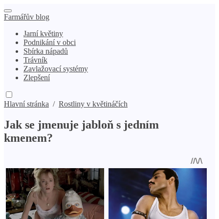
Farmářův blog
Jarní květiny
Podnikání v obci
Sbírka nápadů
Trávník
Zavlažovací systémy
Zlepšení
Hlavní stránka
/
Rostliny v květináčích
Jak se jmenuje jabloň s jedním
kmenem?