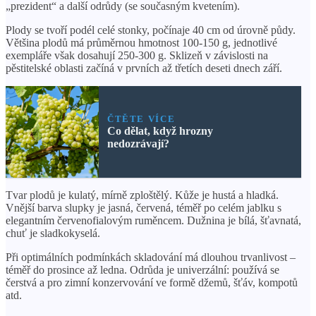
„prezident“ a další odrůdy (se současným kvetením).
Plody se tvoří podél celé stonky, počínaje 40 cm od úrovně půdy.
Většina plodů má průměrnou hmotnost 100-150 g, jednotlivé
exempláře však dosahují 250-300 g. Sklizeň v závislosti na
pěstitelské oblasti začíná v prvních až třetích deseti dnech září.
ČTĚTE VÍCE
Co dělat, když hrozny
nedozrávají?
Tvar plodů je kulatý, mírně zploštělý. Kůže je hustá a hladká.
Vnější barva slupky je jasná, červená, téměř po celém jablku s
elegantním červenofialovým ruměncem. Dužnina je bílá, šťavnatá,
chuť je sladkokyselá.
Při optimálních podmínkách skladování má dlouhou trvanlivost –
téměř do prosince až ledna. Odrůda je univerzální: používá se
čerstvá a pro zimní konzervování ve formě džemů, šťáv, kompotů
atd.