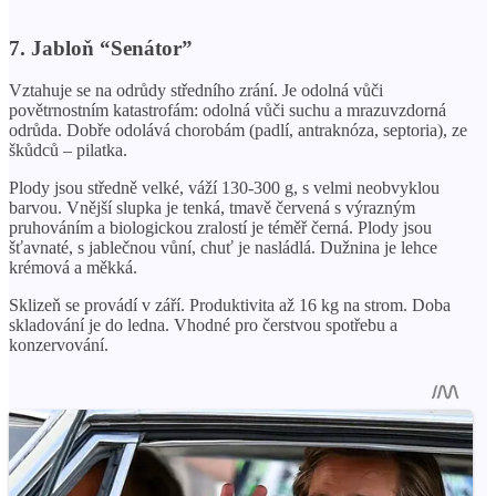
7. Jabloň “Senátor”
Vztahuje se na odrůdy středního zrání. Je odolná vůči
povětrnostním katastrofám: odolná vůči suchu a mrazuvzdorná
odrůda. Dobře odolává chorobám (padlí, antraknóza, septoria), ze
škůdců – pilatka.
Plody jsou středně velké, váží 130-300 g, s velmi neobvyklou
barvou. Vnější slupka je tenká, tmavě červená s výrazným
pruhováním a biologickou zralostí je téměř černá. Plody jsou
šťavnaté, s jablečnou vůní, chuť je nasládlá. Dužnina je lehce
krémová a měkká.
Sklizeň se provádí v září. Produktivita až 16 kg na strom. Doba
skladování je do ledna. Vhodné pro čerstvou spotřebu a
konzervování.