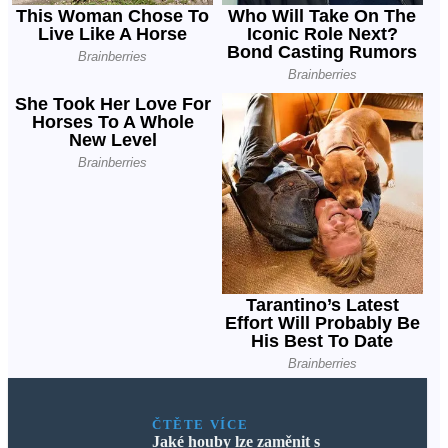
ČTĚTE VÍCE
Jaké houby lze zaměnit s