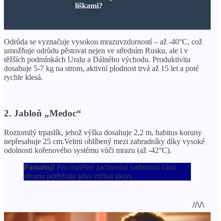
liškami?
Odrůda se vyznačuje vysokou mrazuvzdorností – až -40°C, což
umožňuje odrůdu pěstovat nejen ve středním Rusku, ale i v
těžších podmínkách Uralu a Dálného východu. Produktivita
dosahuje 5-7 kg na strom, aktivní plodnost trvá až 15 let a poté
rychle klesá.
2. Jabloň „Medoc“
Roztomilý trpaslík, jehož výška dosahuje 2,2 m, habitus koruny
nepřesahuje 25 cm.Velmi oblíbený mezi zahradníky díky vysoké
odolnosti kořenového systému vůči mrazu (až -42°C).
Pamatuj!
Pro úspěšné zachování nadzemní části
stromu potřebuje jeho vrchol úkryt.