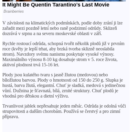
V závislosti na klimatických podmínkách, podle doby zrání ji lze
zařadit mezi pozdně letní nebo raně podzimní odrůdy. Sklizeň
dozrává v srpnu a na severu moskevské oblasti v září.
Rychle rostoucí odrůda, schopná tvořit několik plodů již v prvním
roce (květy je lepší trhat, aby brzká tvorba sklizně neoslabila
strom). Navzdory svému nanismu poskytuje vysoké výnosy.
Maximálního výnosu 8-10 kg dosahuje strom v 5. roce života,
aktivní plodnost trvá 15-16 let.
Plody jsou kulatého tvaru s jasně žlutou (medovou) nebo
bíložlutou barvou. Plody o hmotnosti od 150 do 250 g. Slupka je
hustá, barva žlutá, elegantní. Chuť je sladká, medová s jedinečnou
vůní. Dužnina je šťavnatá, bílá, zrnité struktury. Chuť plodů je
vhodná pro dětskou a dietní výživu.
Trvanlivost jablek nepřesahuje jeden měsíc. Odrůda je odolná vůči
strupovitosti a dalším chorobám. Používá se čerstvý a pro zimní
přípravu.