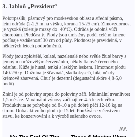
3. Jabloň „Prezident“
Polotrpaslík, pásmový pro moskevskou oblast a střední pásmo,
letní odrůda (2-2,5 m na výšku, koruna 15-25 cm). Zimovzdornost
je vysoká (toleruje mrazy do -40°C). Odrůda je odolná vůči
chorobám. Předčasný. Plody jsou umístěny podél celého kmene,
počínaje vzdáleností 30 cm od půdy. Plodnost je pravidelná, v
některých letech podprůměrná.
Plody jsou zploštělé, kulaté, nazelenalé nebo světle žluté barvy s
jemným narůžovělým červenáním, někdy fialově červeného
odstínu. Kůže je hustá, tenká s lesklým leskem. Hmotnost plodu
140-250 g. Dužnina je šťavnatá, sladkokyselá, bílá, někdy
krémově zbarvená. Chuť je dezertní (degustační skóre 4,8-5,0
bodů).
Zrání je od poloviny srpna do poloviny září. Minimální trvanlivost
1,5 měsíce. Maximální výnosy začínají ve 4-5 letech věku.
Produktivita se pohybuje od 8-10 a při dobré péči 12-16 kg na
strom. Doba aktivního plodu je 15 let. Používá se v čerstvém
stavu, ke konzervování a k výrobě sušeného ovoce.