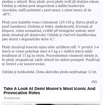
plodinu a sklizeň. Brzy plodí, první plody tvoří již druhým rokem.
Odrůda je odolná proti strupovitosti a dalším houbovým
chorobám, snáší podzimní a jarní mrazy a zimní mrazy až do
-40°C.
Plody jsou kulatého tvaru o hmotnosti 120-150 g. Barva plodů je
jasně karmínová. Dužnina je lehká, sladkokyselá, šťavnatá až
křupavá, velmi aromatická, zvláště při biologické zralosti, které
plody dosahují při skladování. Odrůda je chuťově klasifikována
jako dezert s degustačním skóre 4,7.
Plody dozrávají koncem srpna nebo začátkem září. V prvních 3-4
letech se výnos pohybuje mezi 4-5 kg ​​a v dalších letech může
dosáhnout až 15 kg na strom. Pozoruhodnou vlastností odrůdy je,
že plody neopadávají, takže sklizeň lze sklízet postupně. Používají
se čerstvé a ke konzervování.
Odrůda je krátkodobá. Doba aktivního plodu nepřesahuje 12 let.