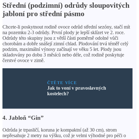
Střední (podzimní) odrůdy sloupovitých
jabloní pro střední pásmo
Chcete-li poskytnout rodině ovoce odrůd střední sezóny, stačí mít
na pozemku 2-3 odrůdy. První plody je lepší sklízet ve 2. roce.
Odrůdy této skupiny jsou z větší části poměrně odolné vůči
chorobám a dobře snášejí zimní chlad. Plodování trvá téměř celý
podzim, maximální výnosy začínají ve věku 5 let. Plody jsou
skladovány po dobu 3 měsíců nebo déle, což rodině poskytuje
čerstvé ovoce v zimě.
ČTĚTE VÍCE
Jak to voní v pravoslavných
kostelech?
4. Jabloň “Gin”
Odrůda je trpasličí, koruna je kompaktní (až 30 cm), strom
nepřesahuje 2 metry na výšku, což je velmi výhodné pro péči o