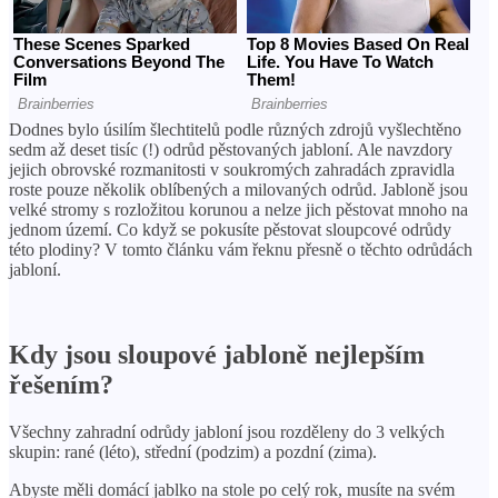
Dodnes bylo úsilím šlechtitelů podle různých zdrojů vyšlechtěno
sedm až deset tisíc (!) odrůd pěstovaných jabloní. Ale navzdory
jejich obrovské rozmanitosti v soukromých zahradách zpravidla
roste pouze několik oblíbených a milovaných odrůd. Jabloně jsou
velké stromy s rozložitou korunou a nelze jich pěstovat mnoho na
jednom území. Co když se pokusíte pěstovat sloupcové odrůdy
této plodiny? V tomto článku vám řeknu přesně o těchto odrůdách
jabloní.
Kdy jsou sloupové jabloně nejlepším
řešením?
Všechny zahradní odrůdy jabloní jsou rozděleny do 3 velkých
skupin: rané (léto), střední (podzim) a pozdní (zima).
Abyste měli domácí jablko na stole po celý rok, musíte na svém