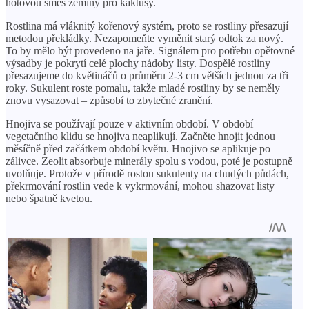
hotovou směs zeminy pro kaktusy.
Rostlina má vláknitý kořenový systém, proto se rostliny přesazují
metodou překládky. Nezapomeňte vyměnit starý odtok za nový.
To by mělo být provedeno na jaře. Signálem pro potřebu opětovné
výsadby je pokrytí celé plochy nádoby listy. Dospělé rostliny
přesazujeme do květináčů o průměru 2-3 cm větších jednou za tři
roky. Sukulent roste pomalu, takže mladé rostliny by se neměly
znovu vysazovat – způsobí to zbytečné zranění.
Hnojiva se používají pouze v aktivním období. V období
vegetačního klidu se hnojiva neaplikují. Začněte hnojit jednou
měsíčně před začátkem období květu. Hnojivo se aplikuje po
zálivce. Zeolit ​​absorbuje minerály spolu s vodou, poté je postupně
uvolňuje. Protože v přírodě rostou sukulenty na chudých půdách,
překrmování rostlin vede k vykrmování, mohou shazovat listy
nebo špatně kvetou.