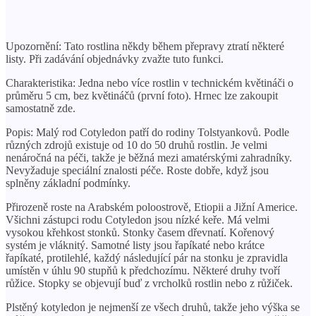
Upozornění: Tato rostlina někdy během přepravy ztratí některé
listy. Při zadávání objednávky zvažte tuto funkci.
Charakteristika: Jedna nebo více rostlin v technickém květináči o
průměru 5 cm, bez květináčů (první foto). Hrnec lze zakoupit
samostatně zde.
Popis: Malý rod Cotyledon patří do rodiny Tolstyankovů. Podle
různých zdrojů existuje od 10 do 50 druhů rostlin. Je velmi
nenáročná na péči, takže je běžná mezi amatérskými zahradníky.
Nevyžaduje speciální znalosti péče. Roste dobře, když jsou
splněny základní podmínky.
Přirozeně roste na Arabském poloostrově, Etiopii a Jižní Americe.
Všichni zástupci rodu Cotyledon jsou nízké keře. Má velmi
vysokou křehkost stonků. Stonky časem dřevnatí. Kořenový
systém je vláknitý. Samotné listy jsou řapíkaté nebo krátce
řapíkaté, protilehlé, každý následující pár na stonku je zpravidla
umístěn v úhlu 90 stupňů k předchozímu. Některé druhy tvoří
růžice. Stopky se objevují buď z vrcholků rostlin nebo z růžiček.
Plstěný kotyledon je nejmenší ze všech druhů, takže jeho výška se