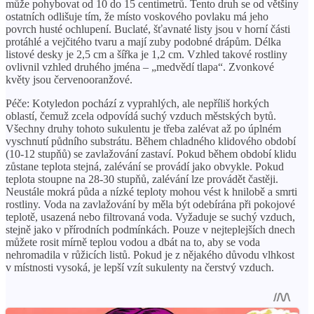
může pohybovat od 10 do 15 centimetrů. Tento druh se od většiny
ostatních odlišuje tím, že místo voskového povlaku má jeho
povrch husté ochlupení. Buclaté, šťavnaté listy jsou v horní části
protáhlé a vejčitého tvaru a mají zuby podobné drápům. Délka
listové desky je 2,5 cm a šířka je 1,2 cm. Vzhled takové rostliny
ovlivnil vzhled druhého jména – „medvědí tlapa“. Zvonkové
květy jsou červenooranžové.
Péče: Kotyledon pochází z vyprahlých, ale nepříliš horkých
oblastí, čemuž zcela odpovídá suchý vzduch městských bytů.
Všechny druhy tohoto sukulentu je třeba zalévat až po úplném
vyschnutí půdního substrátu. Během chladného klidového období
(10-12 stupňů) se zavlažování zastaví. Pokud během období klidu
zůstane teplota stejná, zalévání se provádí jako obvykle. Pokud
teplota stoupne na 28-30 stupňů, zalévání lze provádět častěji.
Neustále mokrá půda a nízké teploty mohou vést k hnilobě a smrti
rostliny. Voda na zavlažování by měla být odebírána při pokojové
teplotě, usazená nebo filtrovaná voda. Vyžaduje se suchý vzduch,
stejně jako v přírodních podmínkách. Pouze v nejteplejších dnech
můžete rosit mírně teplou vodou a dbát na to, aby se voda
nehromadila v růžicích listů. Pokud je z nějakého důvodu vlhkost
v místnosti vysoká, je lepší vzít sukulenty na čerstvý vzduch.