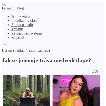
Farmářův blog
Jarní květiny
Podnikání v obci
Sbírka nápadů
Trávník
Zavlažovací systémy
Zlepšení
Hlavní stránka
/
Zimní zahrada
Jak se jmenuje tráva medvědí tlapy?