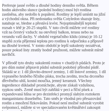
Preferuje jasné světlo a dlouhé hodiny denního světla. Během
hodin aktivního slunce (polední hodiny) musí být rostlina
zastíněna, aby nedošlo k popálení. Rostliny je lepší umístit na jižní
a východní okna. Při nedostatku světla Cotyledon shazuje listy,
natahuje se, bledne a přestává kvést. Nejoptimálnější teplotní
rozsah v létě je 20-25 stupňů. V tuto chvíli můžete své rostliny
vzít na čerstvý vzduch: na otevřený balkon, terasu nebo na
verandu vaší dachy. V období vegetačního klidu (zima) je 10-12
stupňů zcela příjemná teplota pro rostlinu k odpočinku a přípravě
na dlouhé kvetení. V tomto období je lepší sukulenty nezalévat,
pouze pokud listy ztratily hodně pružnosti, můžete substrát mírně
navlhčit.
V přírodě tyto druhy sukulentů rostou v chudých půdách. Proto je
pro dům nutné připravit půdní substrát podobný přírodní půdě.
Skládá se z: 1 díl jílovito-drnové zeminy, 1 díl listové zeminy, 1 díl
vypraného hrubého říčního písku, trocha zeolitu, trocha drceného
dřevěného uhlí, kostní moučka, jemný keramzit. Všechny
ingredience důkladně promíchejte, abyste získali vzdušnou,
sypkou směs. Země musí být zahřátá v peci a říční písek a
expandovaná hlína se pro dezinfekci promyjí slabým roztokem
manganistanu draselného. Tato směs je vhodná pro přesazování
rostlin a množení řízkováním. Pokud není možné substrát vyrobit
svépomocí, můžete si ve specializovaném květinářství zakoupit