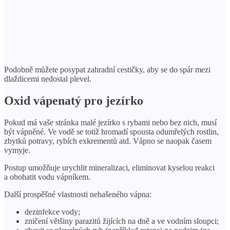
Podobně můžete posypat zahradní cestičky, aby se do spár mezi
dlaždicemi nedostal plevel.
Oxid vápenatý pro jezírko
Pokud má vaše stránka malé jezírko s rybami nebo bez nich, musí
být vápněné. Ve vodě se totiž hromadí spousta odumřelých rostlin,
zbytků potravy, rybích exkrementů atd. Vápno se naopak časem
vymyje.
Postup umožňuje urychlit mineralizaci, eliminovat kyselou reakci
a obohatit vodu vápníkem.
Další prospěšné vlastnosti nehašeného vápna:
dezinfekce vody;
zničení většiny parazitů žijících na dně a ve vodním sloupci;