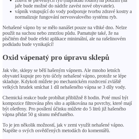
zbavit se plevelných ryb (například rotans) na podzim (na
jaře bude možné do nádrže zavést nové obyvatele).
vápník vstupující do vody podporuje tvorbu zdravé kostry a
normalizuje fungování nervosvalového systému ryb.
Nehašené vápno by se mělo nanášet pouze na vlhké dno. Nelze
použít na suchou nebo zmrzlou půdu. Pamatujte také, že na
písčitém dně bude efekt aplikace minimální, ale na rašelinovém
podkladu bude vynikající!
Oxid vápenatý pro úpravu sklepů
Jak víte, sklepy se bělí hašeným vápnem. Ale mnoho letních
obyvatel kupuje pro tyto účely nehašené vápno, protože se lépe
skladuje. Kdykoli můžete po mechanickém rozdrcení zvláště
velkých hrudek smíchat 1 díl nehašeného vápna se 3 díly vody.
Chemická reakce bude probíhat přibližně 8 hodin. Poté musí být
kompozice filtrována přes síto a aplikována na povrchy, které mají
být ošetřeny. Pro posílení účinku můžete do 5 litrů již hašeného
vápna přidat 50 g síranu měďnatého.
To je jen několik možností, jak v zemi využít nehašené vápno.
Napište o svých osvědčených metodách do komentářů.