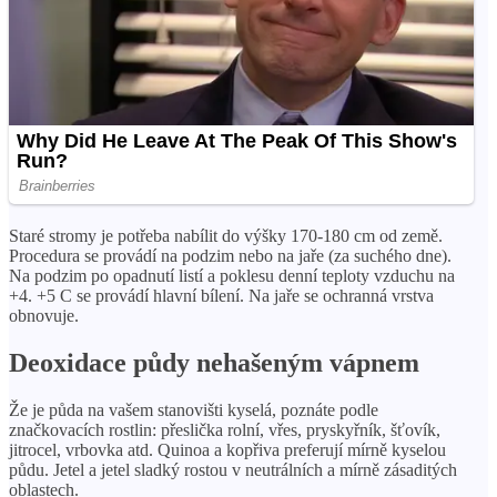
Staré stromy je potřeba nabílit do výšky 170-180 cm od země.
Procedura se provádí na podzim nebo na jaře (za suchého dne).
Na podzim po opadnutí listí a poklesu denní teploty vzduchu na
+4. +5 C se provádí hlavní bílení. Na jaře se ochranná vrstva
obnovuje.
Deoxidace půdy nehašeným vápnem
Že je půda na vašem stanovišti kyselá, poznáte podle
značkovacích rostlin: přeslička rolní, vřes, pryskyřník, šťovík,
jitrocel, vrbovka atd. Quinoa a kopřiva preferují mírně kyselou
půdu. Jetel a jetel sladký rostou v neutrálních a mírně zásaditých
oblastech.