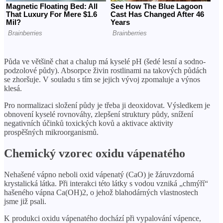
Půda ve většině chat a chalup má kyselé pH (šedé lesní a sodno-
podzolové půdy). Absorpce živin rostlinami na takových půdách
se zhoršuje. V souladu s tím se jejich vývoj zpomaluje a výnos
klesá.
Pro normalizaci složení půdy je třeba ji deoxidovat. Výsledkem je
obnovení kyselé rovnováhy, zlepšení struktury půdy, snížení
negativních účinků toxických kovů a aktivace aktivity
prospěšných mikroorganismů.
Chemický vzorec oxidu vápenatého
Nehašené vápno neboli oxid vápenatý (CaO) je žáruvzdorná
krystalická látka. Při interakci této látky s vodou vzniká „chmýří“
hašeného vápna Ca(OH)2, o jehož blahodárných vlastnostech
jsme již psali.
K produkci oxidu vápenatého dochází při vypalování vápence,