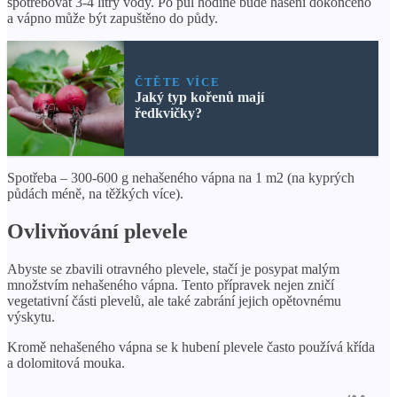
spotřebovat 3-4 litry vody. Po půl hodině bude hašení dokončeno
a vápno může být zapuštěno do půdy.
ČTĚTE VÍCE
Jaký typ kořenů mají
ředkvičky?
Spotřeba – 300-600 g nehašeného vápna na 1 m2 (na kyprých
půdách méně, na těžkých více).
Ovlivňování plevele
Abyste se zbavili otravného plevele, stačí je posypat malým
množstvím nehašeného vápna. Tento přípravek nejen zničí
vegetativní části plevelů, ale také zabrání jejich opětovnému
výskytu.
Kromě nehašeného vápna se k hubení plevele často používá křída
a dolomitová mouka.