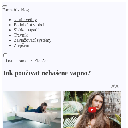
Farmářův blog
Jarní květiny
Podnikání v obci
Sbírka nápadů
Trávník
Zavlažovací systémy
Zlepšení
Hlavní stránka
/
Zlepšení
Jak používat nehašené vápno?