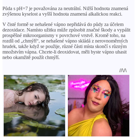
Půda s pH=7 je považována za neutrální. Nižší hodnota znamená
zvýšenou kyselost a vyšší hodnota znamená alkalickou reakci.
V čisté formě se nehašené vápno nepřidává do půdy za účelem
dezoxidace. Namísto užitku může způsobit značné škody a vypálit
prospěšné mikroorganismy v povrchové vrstvě. Kromě toho, na
rozdíl od „chmýří“, se nehašené vápno skládá z nerovnoměrných
hrudek, takže když se použije, různé části místa skončí s různým
množstvím vápna. Chcete-li deoxidovat, měli byste vápno uhasit
nebo okamžitě použít chmýří.