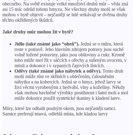
obecného. Na světě existuje velké množství druhů můr – věda zná
asi 15 tisíc odrůd tohoto hmyzu. Ne všechny druhy molů se však
mohou v bytě objevit – nejčastěji se lidé setkávají se dvěma druhy
těchto okřídlených škůdců.
Jaké druhy můr mohou žít v bytě?
Jídlo (také známé jako “oheň”).
Jedná se o můru, která
roste v potravě. Jeho hlavním zdrojem potravy jsou suché
volně ložené potraviny, jako jsou obiloviny a cukr. Kromě
toho může mol žít v sáčcích s ořechy a sušeným ovocem, v
müsli a dokonce i v sypaných čajových lístcích.
Oděvy (také známé jako nábytek a oděvy).
Tento druh
molů může růst ve skříních s oblečením, čalouněním
nábytku a na kobercích. Jedná se o hmyz, jehož larvy se
živí věcmi vyrobenými z hedvábí, vlny a kožešiny. Někdy
však mohou bavlněné výrobky postihnout i šatní moli a mol
může dokonce použít syntetické tkaniny k kladení larev.
Můry, které lze odhalit pouhým okem, jsou nejčastěji samci.
Samice preferují tmavá, odlehlá místa, kde kladou larvy