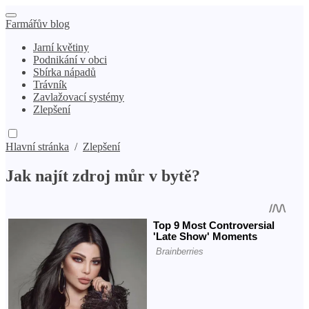
Farmářův blog
Jarní květiny
Podnikání v obci
Sbírka nápadů
Trávník
Zavlažovací systémy
Zlepšení
Hlavní stránka
/
Zlepšení
Jak najít zdroj můr v bytě?