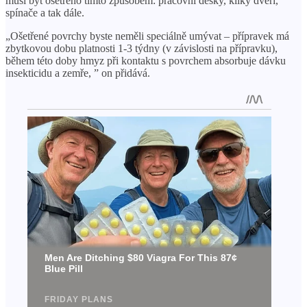
musí být ošetřeno tímto způsobem: pracovní desky, kliky dveří,
spínače a tak dále.
„Ošetřené povrchy byste neměli speciálně umývat – přípravek má
zbytkovou dobu platnosti 1-3 týdny (v závislosti na přípravku),
během této doby hmyz při kontaktu s povrchem absorbuje dávku
insekticidu a zemře, ” on přidává.