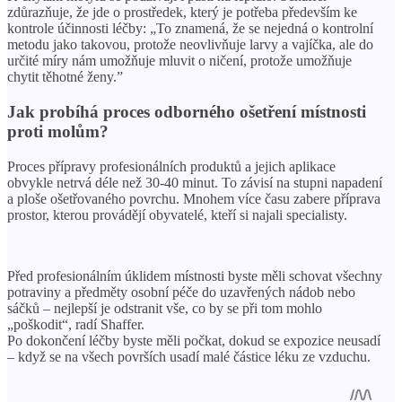
zdůrazňuje, že jde o prostředek, který je potřeba především ke
kontrole účinnosti léčby: „To znamená, že se nejedná o kontrolní
metodu jako takovou, protože neovlivňuje larvy a vajíčka, ale do
určité míry nám umožňuje mluvit o ničení, protože umožňuje
chytit těhotné ženy.”
Jak probíhá proces odborného ošetření místnosti
proti molům?
Proces přípravy profesionálních produktů a jejich aplikace
obvykle netrvá déle než 30-40 minut. To závisí na stupni napadení
a ploše ošetřovaného povrchu. Mnohem více času zabere příprava
prostor, kterou provádějí obyvatelé, kteří si najali specialisty.
Před profesionálním úklidem místnosti byste měli schovat všechny
potraviny a předměty osobní péče do uzavřených nádob nebo
sáčků – nejlepší je odstranit vše, co by se při tom mohlo
„poškodit“, radí Shaffer.
Po dokončení léčby byste měli počkat, dokud se expozice neusadí
– když se na všech površích usadí malé částice léku ze vzduchu.