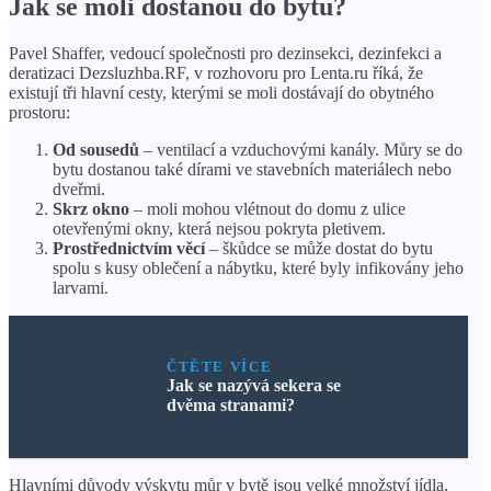
Jak se moli dostanou do bytu?
Pavel Shaffer, vedoucí společnosti pro dezinsekci, dezinfekci a
deratizaci Dezsluzhba.RF, v rozhovoru pro Lenta.ru říká, že
existují tři hlavní cesty, kterými se moli dostávají do obytného
prostoru:
Od sousedů
– ventilací a vzduchovými kanály. Můry se do
bytu dostanou také dírami ve stavebních materiálech nebo
dveřmi.
Skrz okno
– moli mohou vlétnout do domu z ulice
otevřenými okny, která nejsou pokryta pletivem.
Prostřednictvím věcí
– škůdce se může dostat do bytu
spolu s kusy oblečení a nábytku, které byly infikovány jeho
larvami.
ČTĚTE VÍCE
Jak se nazývá sekera se
dvěma stranami?
Hlavními důvody výskytu můr v bytě jsou velké množství jídla,