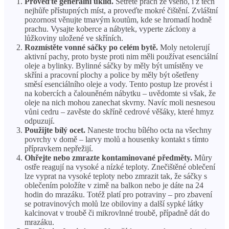
Proveďte generální úklid.
Setřete prach ze všeho, i z těch
nejhůře přístupných míst, a proveďte mokré čištění. Zvláštní
pozornost věnujte tmavým koutům, kde se hromadí hodně
prachu. Vysajte koberce a nábytek, vyperte záclony a
lůžkoviny uložené ve skříních.
Rozmístěte vonné sáčky po celém bytě.
Moly netolerují
aktivní pachy, proto byste proti nim měli používat esenciální
oleje a bylinky. Bylinné sáčky by měly být umístěny ve
skříni a pracovní plochy a police by měly být ošetřeny
směsí esenciálního oleje a vody. Tento postup lze provést i
na kobercích a čalouněném nábytku – uvědomte si však, že
oleje na nich mohou zanechat skvrny. Navíc moli nesnesou
vůni cedru – zavěste do skříně cedrové věšáky, které hmyz
odpuzují.
Použijte bílý ocet.
Naneste trochu bílého octa na všechny
povrchy v domě – larvy molů a housenky kontakt s tímto
přípravkem nepřežijí.
Ohřejte nebo zmrazte kontaminované předměty.
Můry
ostře reagují na vysoké a nízké teploty. Znečištěné oblečení
lze vyprat na vysoké teploty nebo zmrazit tak, že sáčky s
oblečením položíte v zimě na balkon nebo je dáte na 24
hodin do mrazáku. Totéž platí pro potraviny – pro zbavení
se potravinových molů lze obiloviny a další sypké látky
kalcinovat v troubě či mikrovlnné troubě, případně dát do
mrazáku.