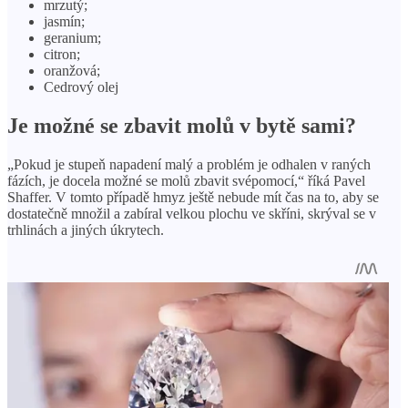
mrzutý;
jasmín;
geranium;
citron;
oranžová;
Cedrový olej
Je možné se zbavit molů v bytě sami?
„Pokud je stupeň napadení malý a problém je odhalen v raných
fázích, je docela možné se molů zbavit svépomocí,“ říká Pavel
Shaffer. V tomto případě hmyz ještě nebude mít čas na to, aby se
dostatečně množil a zabíral velkou plochu ve skříni, skrýval se v
trhlinách a jiných úkrytech.