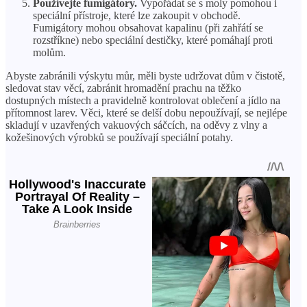
Používejte fumigátory.
Vypořádat se s moly pomohou i
speciální přístroje, které lze zakoupit v obchodě.
Fumigátory mohou obsahovat kapalinu (při zahřátí se
rozstříkne) nebo speciální destičky, které pomáhají proti
molům.
Abyste zabránili výskytu můr, měli byste udržovat dům v čistotě,
sledovat stav věcí, zabránit hromadění prachu na těžko
dostupných místech a pravidelně kontrolovat oblečení a jídlo na
přítomnost larev. Věci, které se delší dobu nepoužívají, se nejlépe
skladují v uzavřených vakuových sáčcích, na oděvy z vlny a
kožešinových výrobků se používají speciální potahy.