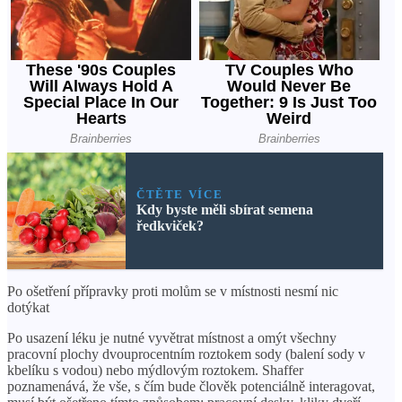
ČTĚTE VÍCE
Kdy byste měli sbírat semena
ředkviček?
Po ošetření přípravky proti molům se v místnosti nesmí nic
dotýkat
Po usazení léku je nutné vyvětrat místnost a omýt všechny
pracovní plochy dvouprocentním roztokem sody (balení sody v
kbelíku s vodou) nebo mýdlovým roztokem. Shaffer
poznamenává, že vše, s čím bude člověk potenciálně interagovat,