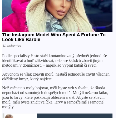
Podle specialisty často stačí kontaminovaný předmět jednoduše
identifikovat a buď zlikvidovat, nebo se škůdců zbavit jinými
metodami v domácnosti – například vyprat kabát či svetr.
Abychom se však zbavili molů, nestačí jednoduše chytit všechen
okřídlený hmyz, který najdete.
Než začnete s moly bojovat, měli byste vzít v úvahu, že škoda
nepochází od samotných dospělých molů. Motýli nežerou látku,
jsou to larvy, které poškozují oblečení a srst. Abyste se zbavili
molů, měli byste zničit vajíčka, larvy a samozřejmě i samotné
motýly.