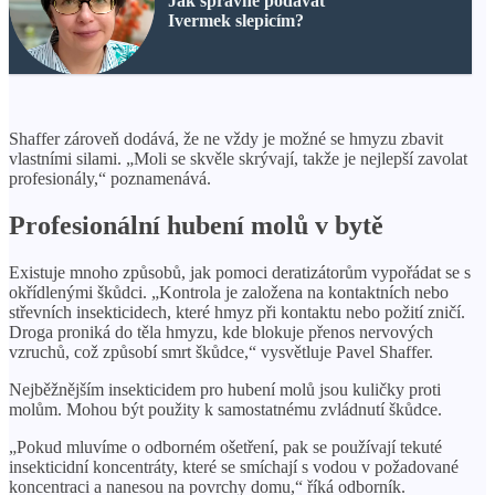
Jak správně podávat
Ivermek slepicím?
Shaffer zároveň dodává, že ne vždy je možné se hmyzu zbavit
vlastními silami. „Moli se skvěle skrývají, takže je nejlepší zavolat
profesionály,“ poznamenává.
Profesionální hubení molů v bytě
Existuje mnoho způsobů, jak pomoci deratizátorům vypořádat se s
okřídlenými škůdci. „Kontrola je založena na kontaktních nebo
střevních insekticidech, které hmyz při kontaktu nebo požití zničí.
Droga proniká do těla hmyzu, kde blokuje přenos nervových
vzruchů, což způsobí smrt škůdce,“ vysvětluje Pavel Shaffer.
Nejběžnějším insekticidem pro hubení molů jsou kuličky proti
molům. Mohou být použity k samostatnému zvládnutí škůdce.
„Pokud mluvíme o odborném ošetření, pak se používají tekuté
insekticidní koncentráty, které se smíchají s vodou v požadované
koncentraci a nanesou na povrchy domu,“ říká odborník.