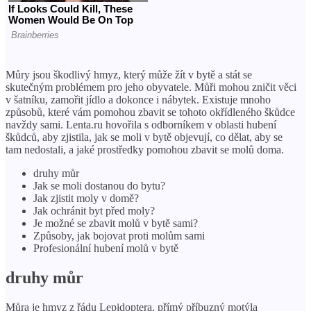
Můry jsou škodlivý hmyz, který může žít v bytě a stát se
skutečným problémem pro jeho obyvatele. Můři mohou zničit věci
v šatníku, zamořit jídlo a dokonce i nábytek. Existuje mnoho
způsobů, které vám pomohou zbavit se tohoto okřídleného škůdce
navždy sami. Lenta.ru hovořila s odborníkem v oblasti hubení
škůdců, aby zjistila, jak se moli v bytě objevují, co dělat, aby se
tam nedostali, a jaké prostředky pomohou zbavit se molů doma.
druhy můr
Jak se moli dostanou do bytu?
Jak zjistit moly v domě?
Jak ochránit byt před moly?
Je možné se zbavit molů v bytě sami?
Způsoby, jak bojovat proti molům sami
Profesionální hubení molů v bytě
druhy můr
Můra je hmyz z řádu Lepidoptera, přímý příbuzný motýla