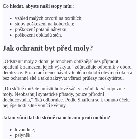
Co hledat, abyste našli stopy můr:
vzhled malých otvorů na textiliích;
stopy poškození na kobercích;
poškození potahů nábytku;
poškození obkladů stěn.
Jak ochránit byt před moly?
„Odstranit moly z domu je mnohem obtížnější než přijmout
opatření k zamezení jejich výskytu,“ zdůrazňuje odborník v oboru
deratizace. Proto radí nenechávat v teplém období otevřená okna a
bez ochranné sítě a také zakrývat větrací průlezy moskytiérou.
„Do skříně můžete umístit hotové sáčky s vůní, která odpuzuje
moly. Neobsahují syntetické přísady, pouze přírodní
dochucovadla,“ říká odbornice. Podle Shaffera se k tomuto účelu
nejlépe hodí silně vonící květiny.
Jakou vůni dát do skříně na ochranu proti molům?
levandule;
pelyněk;