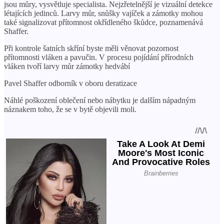
jsou můry, vysvětluje specialista. Nejzřetelnější je vizuální detekce
létajících jedinců. Larvy můr, snůšky vajíček a zámotky mohou
také signalizovat přítomnost okřídleného škůdce, poznamenává
Shaffer.
Při kontrole šatních skříní byste měli věnovat pozornost
přítomnosti vláken a pavučin. V procesu pojídání přírodních
vláken tvoří larvy můr zámotky hedvábí
Pavel Shaffer odborník v oboru deratizace
Náhlé poškození oblečení nebo nábytku je dalším nápadným
náznakem toho, že se v bytě objevili moli.