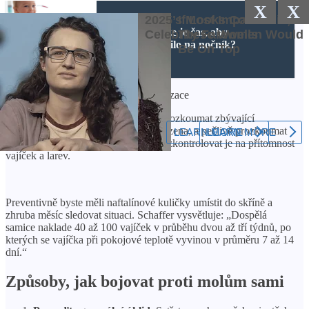
X
X
ČTĚTE VÍCE
Jak poznáte, že je čas, aby
vaše dítě chodilo na nočník?
Pavel Shaffer odborník v oboru deratizace
Chcete-li to provést, musíte pečlivě prozkoumat zbývající
předměty v místě, kde byla můra nalezena, a pečlivě prozkoumat
všechny spoje sousedního nábytku – zkontrolovat je na přítomnost
vajíček a larev.
Preventivně byste měli naftalínové kuličky umístit do skříně a
zhruba měsíc sledovat situaci. Schaffer vysvětluje: „Dospělá
samice naklade 40 až 100 vajíček v průběhu dvou až tří týdnů, po
kterých se vajíčka při pokojové teplotě vyvinou v průměru 7 až 14
dní.“
Způsoby, jak bojovat proti molům sami