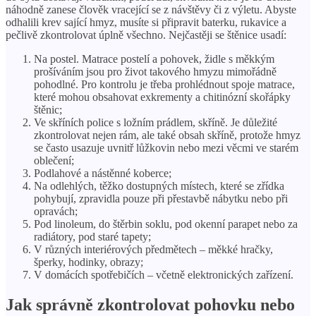
náhodně zanese člověk vracející se z návštěvy či z výletu. Abyste
odhalili krev sající hmyz, musíte si připravit baterku, rukavice a
pečlivě zkontrolovat úplně všechno. Nejčastěji se štěnice usadí:
Na postel. Matrace postelí a pohovek, židle s měkkým
prošíváním jsou pro život takového hmyzu mimořádně
pohodlné. Pro kontrolu je třeba prohlédnout spoje matrace,
které mohou obsahovat exkrementy a chitinózní skořápky
štěnic;
Ve skříních police s ložním prádlem, skříně. Je důležité
zkontrolovat nejen rám, ale také obsah skříně, protože hmyz
se často usazuje uvnitř lůžkovin nebo mezi věcmi ve starém
oblečení;
Podlahové a nástěnné koberce;
Na odlehlých, těžko dostupných místech, které se zřídka
pohybují, zpravidla pouze při přestavbě nábytku nebo při
opravách;
Pod linoleum, do štěrbin soklu, pod okenní parapet nebo za
radiátory, pod staré tapety;
V různých interiérových předmětech – měkké hračky,
šperky, hodinky, obrazy;
V domácích spotřebičích – včetně elektronických zařízení.
Jak správně zkontrolovat pohovku nebo