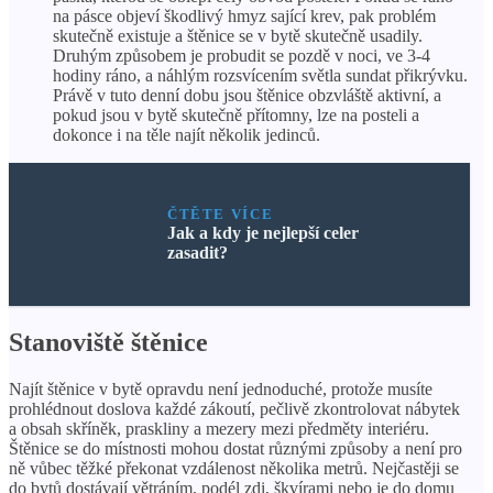
na pásce objeví škodlivý hmyz sající krev, pak problém
skutečně existuje a štěnice se v bytě skutečně usadily.
Druhým způsobem je probudit se pozdě v noci, ve 3-4
hodiny ráno, a náhlým rozsvícením světla sundat přikrývku.
Právě v tuto denní dobu jsou štěnice obzvláště aktivní, a
pokud jsou v bytě skutečně přítomny, lze na posteli a
dokonce i na těle najít několik jedinců.
ČTĚTE VÍCE
Jak a kdy je nejlepší celer
zasadit?
Stanoviště štěnice
Najít štěnice v bytě opravdu není jednoduché, protože musíte
prohlédnout doslova každé zákoutí, pečlivě zkontrolovat nábytek
a obsah skříněk, praskliny a mezery mezi předměty interiéru.
Štěnice se do místnosti mohou dostat různými způsoby a není pro
ně vůbec těžké překonat vzdálenost několika metrů. Nejčastěji se
do bytů dostávají větráním, podél zdi, škvírami nebo je do domu