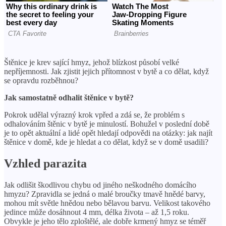
Štěnice je krev sající hmyz, jehož blízkost působí velké
nepříjemnosti. Jak zjistit jejich přítomnost v bytě a co dělat, když
se opravdu rozběhnou?
Jak samostatně odhalit štěnice v bytě?
Pokrok udělal výrazný krok vpřed a zdá se, že problém s
odhalováním štěnic v bytě je minulostí. Bohužel v poslední době
je to opět aktuální a lidé opět hledají odpovědi na otázky: jak najít
štěnice v domě, kde je hledat a co dělat, když se v domě usadili?
Vzhled parazita
Jak odlišit škodlivou chybu od jiného neškodného domácího
hmyzu? Zpravidla se jedná o malé broučky tmavě hnědé barvy,
mohou mít světle hnědou nebo bělavou barvu. Velikost takového
jedince může dosáhnout 4 mm, délka života – až 1,5 roku.
Obvykle je jeho tělo zploštělé, ale dobře krmený hmyz se téměř