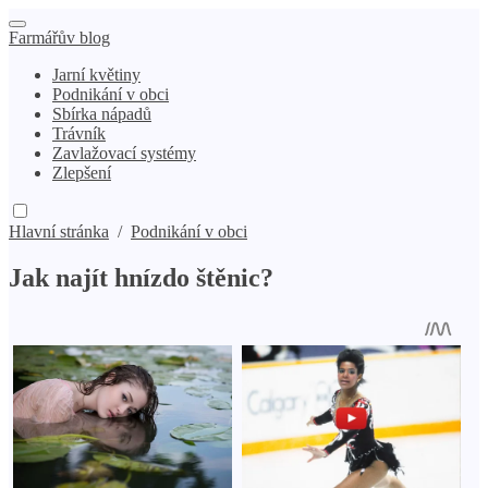
Farmářův blog
Jarní květiny
Podnikání v obci
Sbírka nápadů
Trávník
Zavlažovací systémy
Zlepšení
Hlavní stránka
/
Podnikání v obci
Jak najít hnízdo štěnic?