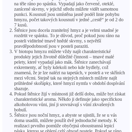
na těle ráno po spánku. Vypadají jako červené, oteklé,
zanícené skvrny, v jejichž středu můžete vidět samotnou
punkci. Kousnutí jsou umístěna jasně podél linie pohybu
hmyzu, počet takových kousnutí v jedné „cestě“ je od 2 do
7 kusů.
Štěnice jsou docela zranitelný hmyz a je velmi snadné je
rozdrtit ve spánku. To je důvod, proč pokud jsou ráno na
posteli viditelné tmavě hnědé skvrny, s největší
pravděpodobností jsou v posteli paraziti.
V biotopu hmyzu můžete vždy najít charakteristické
produkty jejich životně důležité činnosti – tmavé malé
pelety, které vypadají jako mák. Štěnice zanechávají
exkrementy, ať byly kdekoli nebo kde bydlely, což
znamená, že je lze nalézt na tapetách, v posteli a ve skříních
mezi věcmi. Stejně tak na stejných místech můžete najít
průhledné skořápky, které hmyzí nymfa v období dospívání
shazuje.
Pokud štěnice žijí v místnosti již delší dobu, může byt získat
charakteristické aroma. Někdo ji definuje jako specifickou
alkoholovou vůni, jiní ji srovnávají s vůní zkvašených
bobulí.
Štěnice jsou noční hmyz, a abyste se ujistili, že se u vás
doma usadili, můžete použít dvě jednoduché metody. K
realizaci prvního pomůže obyčejná oboustranná lepicí
páska, kterou se oblepí celý obvod postele. Pokud se ráno