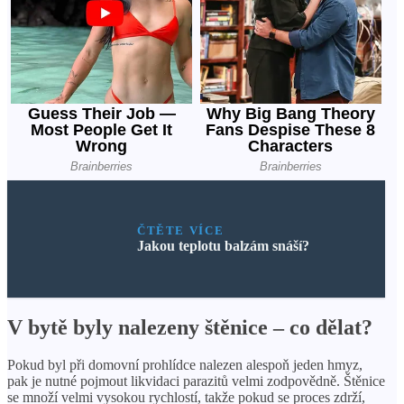
ČTĚTE VÍCE
Jakou teplotu balzám snáší?
V bytě byly nalezeny štěnice – co dělat?
Pokud byl při domovní prohlídce nalezen alespoň jeden hmyz,
pak je nutné pojmout likvidaci parazitů velmi zodpovědně. Štěnice
se množí velmi vysokou rychlostí, takže pokud se proces zdrží,