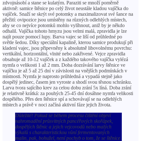
zdvojnásobí a stane se kulatým. Paraziti se množí poměrně
aktivně: samice štěnice po celý život neustále kladou vajíčka do
vajíček. Snaží se skrýt své potomky a maximalizovat své šance na
přežití: ovipozice jsou umístěny na různých odlehlých místech,
aby se co nejvíce potomků mohlo vylíhnout, aniž by je někdo
odhalil. Vajíčka tohoto hmyzu jsou velmi malá, zpravidla je lze
najít pouze pomocí lupy. Barva vajec se liší od průhledné po
světle šedou. Díky speciální kapalině, kterou samice produkují při
kladení vajec, jsou připevněny k absolutně libovolnému povrchu:
vertikální, horizontální, vlnité nebo zakřivené. Vejce zpravidla
obsahuje až 10-12 vajíček a z každého takového vajíčka vylézá
nymfa o velikosti 1 až 2 mm. Doba dozrávání larvy štěnice ve
vajíčku je až 5 až 25 dní v závislosti na vnějších podmínkách v
místnosti. Nymfa je naprosto průhledná a vypadá stejně jako
dospělý jedinec, časem jen vyroste a shodí svou těsnou schránku.
Larva tvora sajícího krev za celou dobu zrání 5x líná. Doba zrání
je relativně krátká: za pouhých 25-45 dní dosáhne nymfa velikosti
dospělého. Přes den štěnice spí a schovávají se na odlehlých
místech a právě v noci začíná aktivní fáze jejich života.
Důležité! Pokud se během procesu čištění objeví
nahromadění průsvitných pancéřových skořápek,
dospělých štěnic a jejich vejcovodů nebo malých
výkalů s charakteristickou vůní fermentovaných
malin, pak, bohužel, není pochyb o tom, že se štěnice