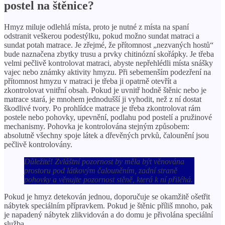
postel na štěnice?
Hmyz miluje odlehlá místa, proto je nutné z místa na spaní
odstranit veškerou podestýlku, pokud možno sundat matraci a
sundat potah matrace. Je zřejmé, že přítomnost „nezvaných hostů“
bude naznačena zbytky trusu a prvky chitinózní skořápky. Je třeba
velmi pečlivě kontrolovat matraci, abyste nepřehlédli místa snášky
vajec nebo známky aktivity hmyzu. Při sebemenším podezření na
přítomnost hmyzu v matraci je třeba ji opatrně otevřít a
zkontrolovat vnitřní obsah. Pokud je uvnitř hodně štěnic nebo je
matrace stará, je mnohem jednodušší ji vyhodit, než z ní dostat
škodlivé tvory. Po prohlídce matrace je třeba zkontrolovat rám
postele nebo pohovky, upevnění, podlahu pod postelí a pružinové
mechanismy. Pohovka je kontrolována stejným způsobem:
absolutně všechny spoje látek a dřevěných prvků, čalounění jsou
pečlivě kontrolovány.
Důležité! Zvláštní pozornost by měla být věnována
prostoru pod látkovým čalouněním, zadní straně
pohovky a věnujte pozornost stěně, která k ní přiléhá.
Pokud je hmyz detekován jednou, doporučuje se okamžitě ošetřit
nábytek speciálním přípravkem. Pokud je štěnic příliš mnoho, pak
je napadený nábytek zlikvidován a do domu je přivolána speciální
služba.