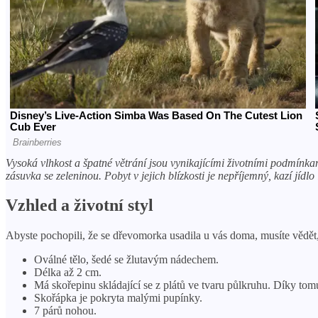
Vysoká vlhkost a špatné větrání jsou vynikajícími životními podmínk
zásuvka se zeleninou. Pobyt v jejich blízkosti je nepříjemný, kazí jídlo i 
Vzhled a životní styl
Abyste pochopili, že se dřevomorka usadila u vás doma, musíte vědět, 
Oválné tělo, šedé se žlutavým nádechem.
Délka až 2 cm.
Má skořepinu skládající se z plátů ve tvaru půlkruhu. Díky tom
Skořápka je pokryta malými pupínky.
7 párů nohou.