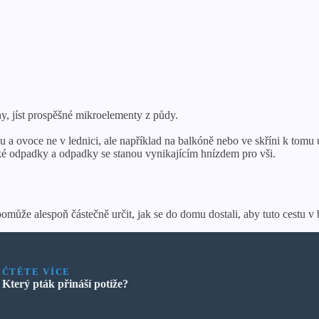
ny, jíst prospěšné mikroelementy z půdy.
u a ovoce ne v lednici, ale například na balkóně nebo ve skříni k tomu 
é odpadky a odpadky se stanou vynikajícím hnízdem pro vši.
omůže alespoň částečně určit, jak se do domu dostali, aby tuto cestu v
ČTĚTE VÍCE
Který pták přináší potíže?