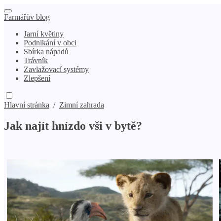
Farmářův blog
Jarní květiny
Podnikání v obci
Sbírka nápadů
Trávník
Zavlažovací systémy
Zlepšení
Hlavní stránka
/
Zimní zahrada
Jak najít hnízdo vši v bytě?