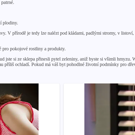
 patrné.
í plodiny.
avy. V přírodě je tedy lze nalézt pod kládami, padlými stromy, v listoví
 pro pokojové rostliny a produkty.
ud jste si ze sklepa přinesli pytel zeleniny, aniž byste si všimli hmyzu
mu příliš ochladí. Pokud má váš byt pohodlné životní podmínky pro dř