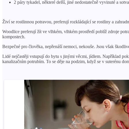
2 páry tykadel, některé delší, jiné nedostatečně vyvinuté a sotva
Živí se rostlinnou potravou, preferují rozkládající se rostliny a zahradn
Woodlice preferují žít ve vlhkém, vlhkém prostředí poblíž zdroje potr
kompostech.
Bezpečné pro člověka, nepřenáší nemoci, nekouše. Jsou však škodlivé
Lidé nejčastěji vstupují do bytu s jinými věcmi, jídlem. Například pok
kanalizačním potrubím. To se děje na podzim, když se v suterénu do