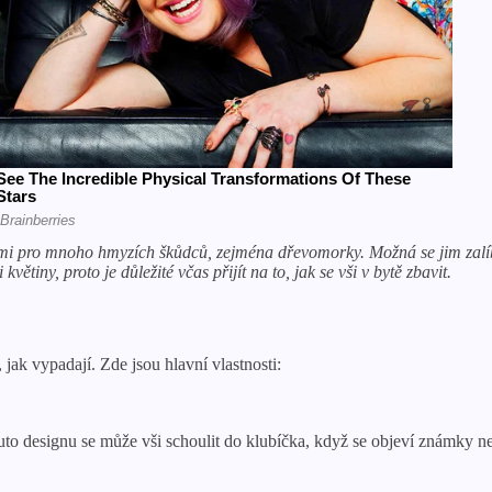
ami pro mnoho hmyzích škůdců, zejména dřevomorky. Možná se jim zalíb
květiny, proto je důležité včas přijít na to, jak se vši v bytě zbavit.
jak vypadají. Zde jsou hlavní vlastnosti:
uto designu se může vši schoulit do klubíčka, když se objeví známky n