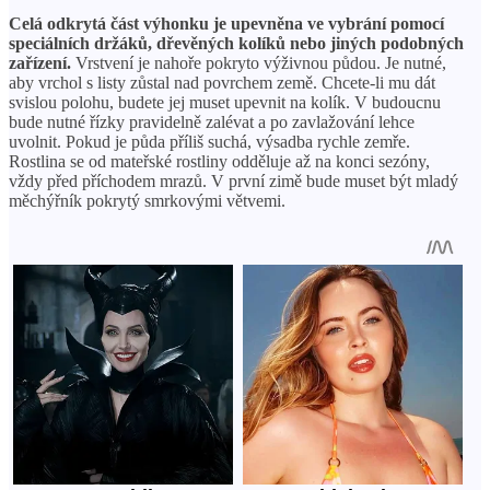
Celá odkrytá část výhonku je upevněna ve vybrání pomocí
speciálních držáků, dřevěných kolíků nebo jiných podobných
zařízení.
Vrstvení je nahoře pokryto výživnou půdou. Je nutné,
aby vrchol s listy zůstal nad povrchem země. Chcete-li mu dát
svislou polohu, budete jej muset upevnit na kolík. V budoucnu
bude nutné řízky pravidelně zalévat a po zavlažování lehce
uvolnit. Pokud je půda příliš suchá, výsadba rychle zemře.
Rostlina se od mateřské rostliny odděluje až na konci sezóny,
vždy před příchodem mrazů. V první zimě bude muset být mladý
měchýřník pokrytý smrkovými větvemi.