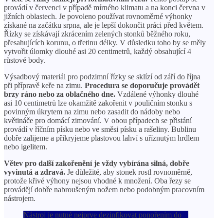
provádí v červenci v případě mírného klimatu a na konci června v
jižních oblastech. Je povoleno používat rovnoměrné výhonky
získané na začátku srpna, ale je lepší dokončit práci před květem.
Řízky se získávají zkrácením zelených stonků běžného roku,
přesahujících korunu, o třetinu délky. V důsledku toho by se měly
vytvořit úlomky dlouhé asi 20 centimetrů, každý obsahující 4
růstové body.
Výsadbový materiál pro podzimní řízky se sklízí od září do října
při přípravě keře na zimu.
Procedura se doporučuje provádět
brzy ráno nebo za oblačného dne.
Vzdálené výhonky dlouhé
asi 10 centimetrů lze okamžitě zakořenit v pouličním stonku s
povinným úkrytem na zimu nebo zasadit do nádoby nebo
květináče pro domácí zimování. V obou případech se přistání
provádí v říčním písku nebo ve směsi písku a rašeliny. Bublinu
dobře zalijeme a přikryjeme plastovou lahví s uříznutým hrdlem
nebo igelitem.
Větev pro další zakořenění je vždy vybírána silná, dobře
vyvinutá a zdravá.
Je důležité, aby stonek rostl rovnoměrně,
protože křivé výhony nejsou vhodné k množení. Oba řezy se
provádějí dobře nabroušeným nožem nebo podobným pracovním
nástrojem.
Nástroj je nutné nejprve dezinfikovat ponořením do