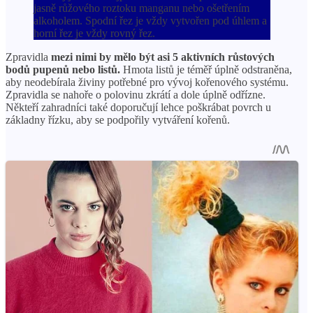
jasně růžového roztoku manganu nebo ošetřením
alkoholem. Spodní řez je vždy vytvořen pod úhlem a
horní řez je vždy rovný řez.
Zpravidla
mezi nimi by mělo být asi 5 aktivních růstových
bodů pupenů nebo listů.
Hmota listů je téměř úplně odstraněna,
aby neodebírala živiny potřebné pro vývoj kořenového systému.
Zpravidla se nahoře o polovinu zkrátí a dole úplně odřízne.
Někteří zahradníci také doporučují lehce poškrábat povrch u
základny řízku, aby se podpořily vytváření kořenů.