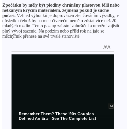
Zpočátku by měly být plodiny chráněny plastovou fólií nebo
netkaným krycím materiálem, zejména pokud je suché
počasí.
Vzhled výhonků je doprovázen ztenčováním výsadby, v
důsledku čehož by na metr čtvereční nemělo zůstat více než 20
mladých rostlin. Tento postup zabrání zahuštění a umožní zajistit
plný vývoj sazenic. Na podzim nebo příští rok na jaře se
měchýřník přenese na své trvalé stanoviště.