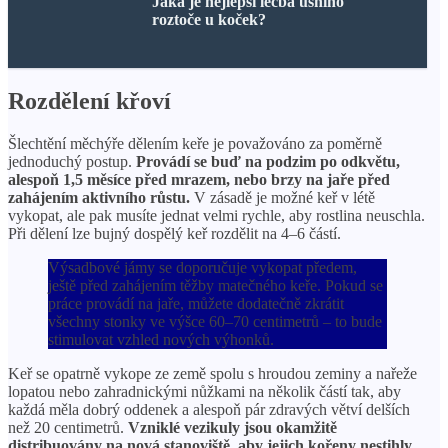
Jaká je nejlepší léčba ušního
roztoče u koček?
Rozdělení křoví
Šlechtění měchýře dělením keře je považováno za poměrně
jednoduchý postup.
Provádí se buď na podzim po odkvětu,
alespoň 1,5 měsíce před mrazem, nebo brzy na jaře před
zahájením aktivního růstu.
V zásadě je možné keř v létě
vykopat, ale pak musíte jednat velmi rychle, aby rostlina neuschla.
Při dělení lze bujný dospělý keř rozdělit na 4–6 částí.
Výsadbové jámy se doporučuje vykopat předem,
ještě před zahájením těžby matečného keře. Pokud se
práce provádí na jaře, můžete dodatečně zkrátit
všechny stonky ve výšce 60–70 centimetrů – to bude
stimulovat vzhled nových výhonků.
Keř se opatrně vykope ze země spolu s hroudou zeminy a nařeže
lopatou nebo zahradnickými nůžkami na několik částí tak, aby
každá měla dobrý oddenek a alespoň pár zdravých větví delších
než 20 centimetrů.
Vzniklé vezikuly jsou okamžitě
distribuovány na nová stanoviště, aby jejich kořeny nestihly