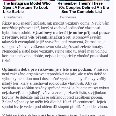
Řízky jsou snadný způsob, jak množit vezikuly doma. Navíc vám
umožňuje pěstovat keř, který si zachová jedinečné vlastnosti
hybridních odrůd.
Výsadbový materiál je nutné přijímat pouze
z rostliny, jejíž věk přesáhl značku 5 let.
Kořenový systém
takových exemplářů je již vytvořen, což znamená, že rostlina je
schopna věnovat veškerou svou sílu zlepšování zelené hmoty.
Nemocné a slabé keře vezikuly, stejně jako ty, které mají volnou
korunu a nekvetou dobře, nejsou kategoricky vhodné pro získání
řízků.
Optimální doba pro řízkování je v létě a na podzim.
V zásadě
není zakázáno organizovat reprodukci na jaře, ale v této době se
výhonky nebudou moci dostatečně vyvinout, aby dále vytvořily
mladý keř, který si zachoval rodičovské vlastnosti. Aby se
vezikula na začátku sezóny správně množila, budete muset vybrat
nejzdravější a nejsilnější větve a zcela je zbavit listů, s výjimkou
koruny. Je důležité mít čas je odříznout před začátkem pučení.
Zelené výhonky by měly být dlouhé 10 až 15 centimetrů. Jejich
spodní řez je veden pod úhlem 45 stupňů přibližně pod ledvinou.
V létě se řízky sklízejí při formativním řezu.
Tento postup se