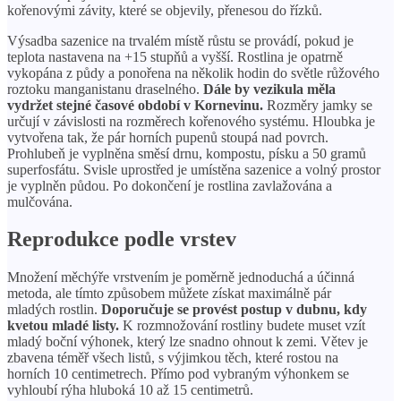
kořenovými závity, které se objevily, přenesou do řízků.
Výsadba sazenice na trvalém místě růstu se provádí, pokud je
teplota nastavena na +15 stupňů a vyšší. Rostlina je opatrně
vykopána z půdy a ponořena na několik hodin do světle růžového
roztoku manganistanu draselného.
Dále by vezikula měla
vydržet stejné časové období v Kornevinu.
Rozměry jamky se
určují v závislosti na rozměrech kořenového systému. Hloubka je
vytvořena tak, že pár horních pupenů stoupá nad povrch.
Prohlubeň je vyplněna směsí drnu, kompostu, písku a 50 gramů
superfosfátu. Svisle uprostřed je umístěna sazenice a volný prostor
je vyplněn půdou. Po dokončení je rostlina zavlažována a
mulčována.
Reprodukce podle vrstev
Množení měchýře vrstvením je poměrně jednoduchá a účinná
metoda, ale tímto způsobem můžete získat maximálně pár
mladých rostlin.
Doporučuje se provést postup v dubnu, kdy
kvetou mladé listy.
K rozmnožování rostliny budete muset vzít
mladý boční výhonek, který lze snadno ohnout k zemi. Větev je
zbavena téměř všech listů, s výjimkou těch, které rostou na
horních 10 centimetrech. Přímo pod vybraným výhonkem se
vyhloubí rýha hluboká 10 až 15 centimetrů.