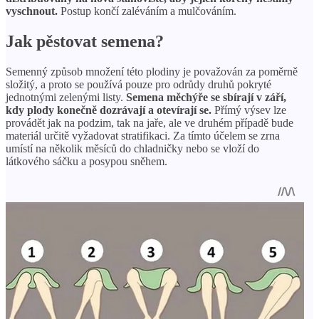
vyschnout.
Postup končí zaléváním a mulčováním.
Jak pěstovat semena?
Semenný způsob množení této plodiny je považován za poměrně
složitý, a proto se používá pouze pro odrůdy druhů pokryté
jednotnými zelenými listy.
Semena měchýře se sbírají v září,
kdy plody konečně dozrávají a otevírají se.
Přímý výsev lze
provádět jak na podzim, tak na jaře, ale ve druhém případě bude
materiál určitě vyžadovat stratifikaci. Za tímto účelem se zrna
umístí na několik měsíců do chladničky nebo se vloží do
látkového sáčku a posypou sněhem.