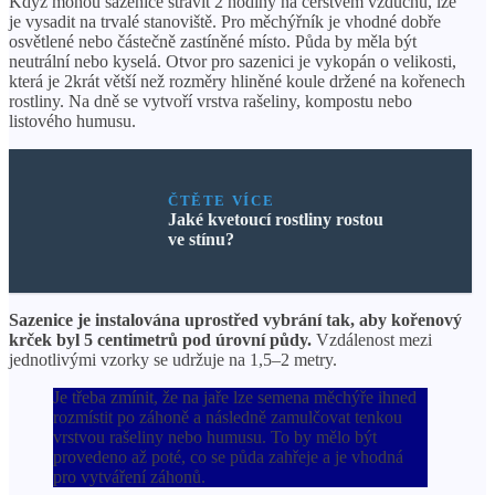
Když mohou sazenice strávit 2 hodiny na čerstvém vzduchu, lze
je vysadit na trvalé stanoviště. Pro měchýřník je vhodné dobře
osvětlené nebo částečně zastíněné místo. Půda by měla být
neutrální nebo kyselá. Otvor pro sazenici je vykopán o velikosti,
která je 2krát větší než rozměry hliněné koule držené na kořenech
rostliny. Na dně se vytvoří vrstva rašeliny, kompostu nebo
listového humusu.
ČTĚTE VÍCE
Jaké kvetoucí rostliny rostou
ve stínu?
Sazenice je instalována uprostřed vybrání tak, aby kořenový
krček byl 5 centimetrů pod úrovní půdy.
Vzdálenost mezi
jednotlivými vzorky se udržuje na 1,5–2 metry.
Je třeba zmínit, že na jaře lze semena měchýře ihned
rozmístit po záhoně a následně zamulčovat tenkou
vrstvou rašeliny nebo humusu. To by mělo být
provedeno až poté, co se půda zahřeje a je vhodná
pro vytváření záhonů.