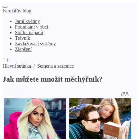
Farmářův blog
Jarní květiny
Podnikání v obci
Sbírka nápadů
Trávník
Zavlažovací systémy
Zlepšení
Hlavní stránka
/
Semena a sazenice
Jak můžete množit měchýřník?