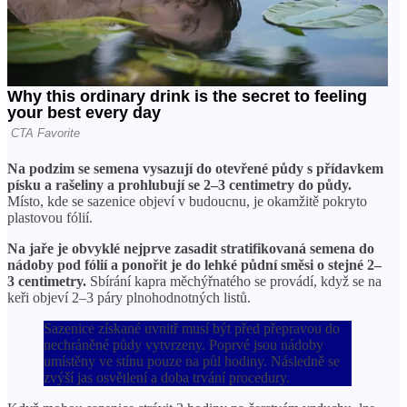
Na podzim se semena vysazují do otevřené půdy s přídavkem
písku a rašeliny a prohlubují se 2–3 centimetry do půdy.
Místo, kde se sazenice objeví v budoucnu, je okamžitě pokryto
plastovou fólií.
Na jaře je obvyklé nejprve zasadit stratifikovaná semena do
nádoby pod fólií a ponořit je do lehké půdní směsi o stejné 2–
3 centimetry.
Sbírání kapra měchýřnatého se provádí, když se na
keři objeví 2–3 páry plnohodnotných listů.
Sazenice získané uvnitř musí být před přepravou do
nechráněné půdy vytvrzeny. Poprvé jsou nádoby
umístěny ve stínu pouze na půl hodiny. Následně se
zvýší jas osvětlení a doba trvání procedury.