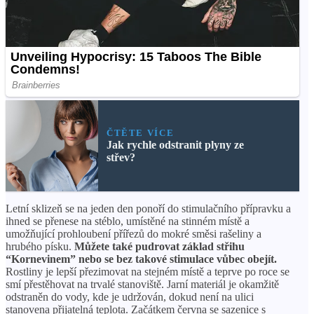
ČTĚTE VÍCE
Jak rychle odstranit plyny ze
střev?
Letní sklizeň se na jeden den ponoří do stimulačního přípravku a
ihned se přenese na stéblo, umístěné na stinném místě a
umožňující prohloubení přířezů do mokré směsi rašeliny a
hrubého písku.
Můžete také pudrovat základ střihu
“Kornevinem” nebo se bez takové stimulace vůbec obejít.
Rostliny je lepší přezimovat na stejném místě a teprve po roce se
smí přestěhovat na trvalé stanoviště. Jarní materiál je okamžitě
odstraněn do vody, kde je udržován, dokud není na ulici
stanovena přijatelná teplota. Začátkem června se sazenice s