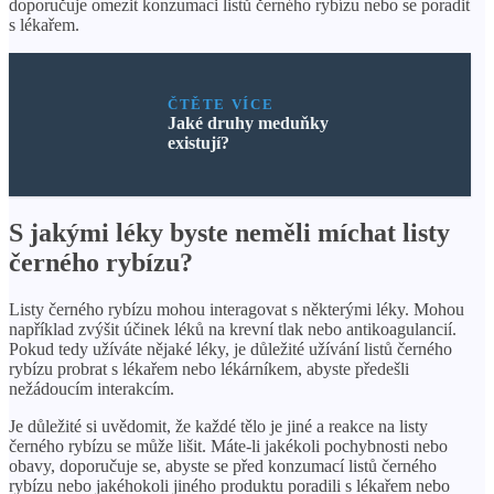
doporučuje omezit konzumaci listů černého rybízu nebo se poradit
s lékařem.
ČTĚTE VÍCE
Jaké druhy meduňky
existují?
S jakými léky byste neměli míchat listy
černého rybízu?
Listy černého rybízu mohou interagovat s některými léky. Mohou
například zvýšit účinek léků na krevní tlak nebo antikoagulancií.
Pokud tedy užíváte nějaké léky, je důležité užívání listů černého
rybízu probrat s lékařem nebo lékárníkem, abyste předešli
nežádoucím interakcím.
Je důležité si uvědomit, že každé tělo je jiné a reakce na listy
černého rybízu se může lišit. Máte-li jakékoli pochybnosti nebo
obavy, doporučuje se, abyste se před konzumací listů černého
rybízu nebo jakéhokoli jiného produktu poradili s lékařem nebo