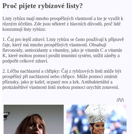
Proč pijete rybízové ​​listy?
Listy rybízu mají mnoho prospěšných vlastností a lze je využít k
různým účelům. Zde jsou některé z hlavních důvodů, proč lidé
konzumují listy rybízu:
1. Čaj pro lepší zdraví: Listy rybízu se často používají k přípravě
čaje, který má mnoho prospěšných vlastností. Obsahují
flavonoidy, antioxidanty a vitamíny, jako je vitamín C a vitamín
K, které mohou pomoci posílit imunitní systém, snížit záněty a
podpořit celkové zdraví.
2. Léčba nachlazení a chřipky: Čaj z rybízových listů může být
prospěšný při nachlazení nebo chřipce. Může pomoci zmírnit
příznaky, jako je kašel, ucpaný nos a krk. Antibakteriální a
protizánětlivé vlastnosti listů mohou pomoci urychlit zotavení.