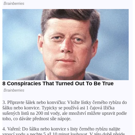
3. Připravte šálek nebo konvičku: Vložte lístky černého rybízu do
šálku nebo konvice. Typicky se používá asi 1 čajová lžička
sušených listů na 200 ml vody, ale množství můžete upravit podle
toho, co dáváte přednost síle nápoje.
4. Vaření: Do šálku nebo konvice s listy černého rybízu nalijte
vroucí vodu a nechte 5 až 10 minut louhovat. V této době přejde