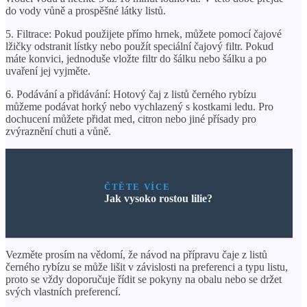
do vody vůně a prospěšné látky listů.
5. Filtrace: Pokud použijete přímo hrnek, můžete pomocí čajové
lžičky odstranit lístky nebo použít speciální čajový filtr. Pokud
máte konvici, jednoduše vložte filtr do šálku nebo šálku a po
uvaření jej vyjměte.
6. Podávání a přidávání: Hotový čaj z listů černého rybízu
můžeme podávat horký nebo vychlazený s kostkami ledu. Pro
dochucení můžete přidat med, citron nebo jiné přísady pro
zvýraznění chuti a vůně.
ČTĚTE VÍCE
Jak vysoko rostou lilie?
Vezměte prosím na vědomí, že návod na přípravu čaje z listů
černého rybízu se může lišit v závislosti na preferenci a typu listu,
proto se vždy doporučuje řídit se pokyny na obalu nebo se držet
svých vlastních preferencí.