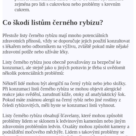
zejména pro lidi s cukrovkou nebo problémy s krevním
cukrem.
Co škodí listům černého rybízu?
Přestože listy černého rybízu mají mnoho potenciálních
zdravotních přínosů, vždy se doporučuje jejich použití konzultovat
s lékařem nebo odborníkem na výživu, zvláště pokud máte nějaké
zdravotní potíže nebo užíváte léky.
Listy černého rybízu jsou obecně považovány za bezpečné ke
konzumaci, ale stejně jako u jiných potravin je třeba si uvědomit
několik potenciálních problémů:
Někteří lidé mohou být alergičtí na černý rybíz nebo jeho složky.
Při konzumaci listů černého rybízu se mohou objevit alergické
reakce jako svědění, zarudnutí kůže, otoky až anafylaktický šok.
Pokud máte známou alergii na černý rybíz nebo jiné rostliny z
čeledi rybízovitých, měli byste se konzumaci listů vyhnout.
Listy černého rybízu obsahují šťavelany, které mohou způsobit
problémy lidem se sklonem k ledvinovým kamenům nebo jiným
zdravotním problémům ledvin. Oxaláty mohou způsobit kameny a
podráždění močového měchýře. Lidem s takovými problémy se