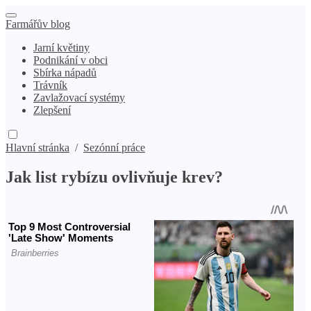
Farmářův blog
Jarní květiny
Podnikání v obci
Sbírka nápadů
Trávník
Zavlažovací systémy
Zlepšení
Hlavní stránka
/
Sezónní práce
Jak list rybízu ovlivňuje krev?