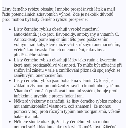
Listy černého rybízu obsahují mnoho prospěšných látek a mají
řadu potenciálních zdravotních výhod. Zde je několik důvodů,
proč mohou být listy černého rybízu prospěšné:
Listy černého rybízu obsahují vysoké množství
antioxidantů, jako jsou flavonoidy, antokyany a vitamín C.
Antioxidanty pomáhají chránit tělo před poškozením
volnými radikály, které může vést k různým onemocněním,
včetně kardiovaskulárních onemocnění, rakoviny a
předčasného stárnutí.
Listy černého rybízu obsahují látky jako rutin a kvercetin,
které mají protizánětlivé vlastnosti. To může být užitečné při
snižování zánětu v těle a zmírňování příznaků spojených se
zánětlivými onemocněními.
Listy černého rybízu jsou bohaté na vitamín C, který je
základní živinou pro udržení zdravého imunitního systému.
Vitamin C pomáhá posilovat imunitní systém, bojuje proti
infekcím a urychluje proces hojení ran.
Některé výzkumy naznačují, že listy černého rybízu mohou
mít antimikrobiální vlastnosti, což znamená, že mohou
pomoci v boji proti různým typům mikroorganismů, včetně
bakterií a hub.
Některé studie ukazují, že listy černého rybízu mohou
pomoci snížit hladinu cukru v krvi. To může být užitečné