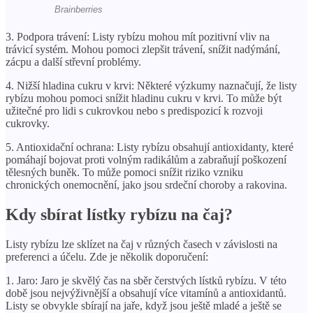
3. Podpora trávení: Listy rybízu mohou mít pozitivní vliv na
trávicí systém. Mohou pomoci zlepšit trávení, snížit nadýmání,
zácpu a další střevní problémy.
4. Nižší hladina cukru v krvi: Některé výzkumy naznačují, že listy
rybízu mohou pomoci snížit hladinu cukru v krvi. To může být
užitečné pro lidi s cukrovkou nebo s predispozicí k rozvoji
cukrovky.
5. Antioxidační ochrana: Listy rybízu obsahují antioxidanty, které
pomáhají bojovat proti volným radikálům a zabraňují poškození
tělesných buněk. To může pomoci snížit riziko vzniku
chronických onemocnění, jako jsou srdeční choroby a rakovina.
Kdy sbírat lístky rybízu na čaj?
Listy rybízu lze sklízet na čaj v různých časech v závislosti na
preferenci a účelu. Zde je několik doporučení:
1. Jaro: Jaro je skvělý čas na sběr čerstvých lístků rybízu. V této
době jsou nejvýživnější a obsahují více vitamínů a antioxidantů.
Listy se obvykle sbírají na jaře, když jsou ještě mladé a ještě se