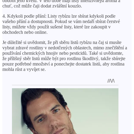
období jeho květu. V této době mají listy intenzivnější aroma a
chuť, což může čaji dodat zvláštní kouzlo.
4. Kdykoli podle přání: Listy rybízu lze sbírat kdykoli podle
vašeho přání a dostupnosti. Pokud se vám nedaří sbírat čerstvé
listy, můžete vždy použít sušené listy, které lze zakoupit v
obchodech nebo online.
Je důležité si uvědomit, že při sběru listů rybízu na čaj si musíte
vybrat zdravé rostliny v nedotčených oblastech, mimo znečištění a
používání chemických hnojiv nebo pesticidů. Také si uvědomte,
že přílišný sběr listů může být pro rostlinu škodlivý, takže sbírejte
pouze potřebné množství a ponechejte dostatek listů, aby rostlina
mohla růst a vyvíjet se.