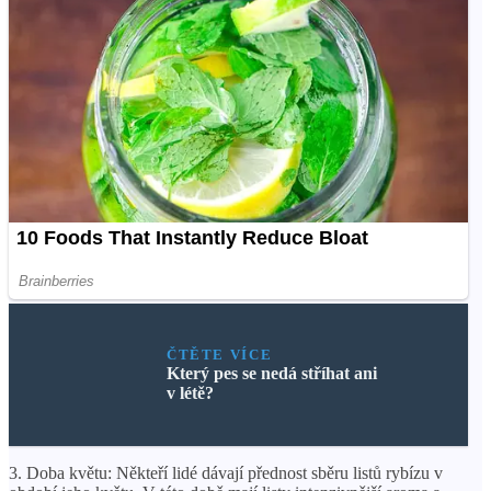
ČTĚTE VÍCE
Který pes se nedá stříhat ani
v létě?
3. Doba květu: Někteří lidé dávají přednost sběru listů rybízu v