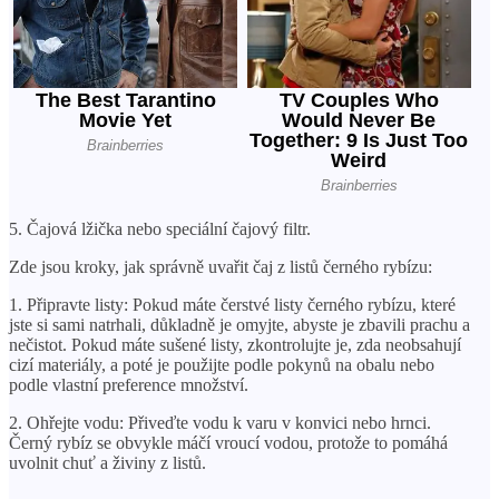
5. Čajová lžička nebo speciální čajový filtr.
Zde jsou kroky, jak správně uvařit čaj z listů černého rybízu:
1. Připravte listy: Pokud máte čerstvé listy černého rybízu, které
jste si sami natrhali, důkladně je omyjte, abyste je zbavili prachu a
nečistot. Pokud máte sušené listy, zkontrolujte je, zda neobsahují
cizí materiály, a poté je použijte podle pokynů na obalu nebo
podle vlastní preference množství.
2. Ohřejte vodu: Přiveďte vodu k varu v konvici nebo hrnci.
Černý rybíz se obvykle máčí vroucí vodou, protože to pomáhá
uvolnit chuť a živiny z listů.