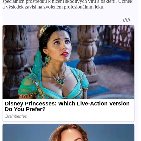
speciálních prostředků k ničení škodlivých virů a bakterií. Účinek
a výsledek závisí na zvoleném profesionálním léku.