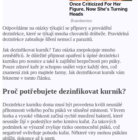
Odpovídáme na otázky týkající se přípravy a provádění
dezinfekce, které se týkají mnoha chovatelů drůbeže. Pravidelná
dezinfekce zabraňuje šíření nemocí a parazitů.
Jak dezinfikovat kurník? Tato otázka znepokojuje mnoho
zemědělců. Je důležité přijmout opatření k úplné dezinfekci
kurníku pro nosnice a také k zajištění bezpečnosti pro ptáky.
Pouze zdravé kuře je schopno snášet vejce každý den, což
znamená zisk pro majitele farmy. Jak dezinfikovat kurník vám
řekneme v tomto článku.
Proč potřebujete dezinfikovat kurník?
Dezinfekce kurníku doma musí být provedena kvůli neustálé
přítomnosti velkého počtu ptáků ve stísněné místnosti. Vlivem
horka a vysoké vlhkosti začíná rychlé množení bakterií, které
neustále žijí v podestýlce nebo krmivu kuřat. Za takových
podmínek se výrazně zvyšuje riziko onemocnění ptáků, což
negativně ovlivňuje pohodu kuřat. Některé viry mohou ptákům
ublížit, dokonce až k smrti.