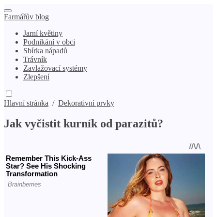
Farmářův blog
Jarní květiny
Podnikání v obci
Sbírka nápadů
Trávník
Zavlažovací systémy
Zlepšení
Hlavní stránka
/
Dekorativní prvky
Jak vyčistit kurník od parazitů?