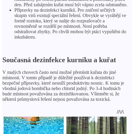
den. Před zahájením kuřat musí být vápno zcela odstraněno.
Přípravky na dezinfekci kurníků. Pro zničení určitých
skupin virů existují speciální řešení. Obvykle se vyrábějí ve
formě roztoku, který se nalije do rozprašovače a
rovnoměrně se rozdělí po místnosti. Není potřeba
odstraňovat zbytky. Po chvíli mohou být ptáci vypuštěni do
inkubátoru.
Současná dezinfekce kurníku a kuřat
V malých chovech často není možné přemístit kuřata do jiné
místnosti. V tomto případě je důležité používat k dezinfekci
bezpečné přípravky, které nesníží produktivitu nosnic. K tomu je
vhodná jodová bombička nebo chlorid jodný. Po 3-4 hodinách
bude místnost považována za dezinfikovanou. Všimněte si, že
některá průmyslová řešení nejsou považována za toxická.