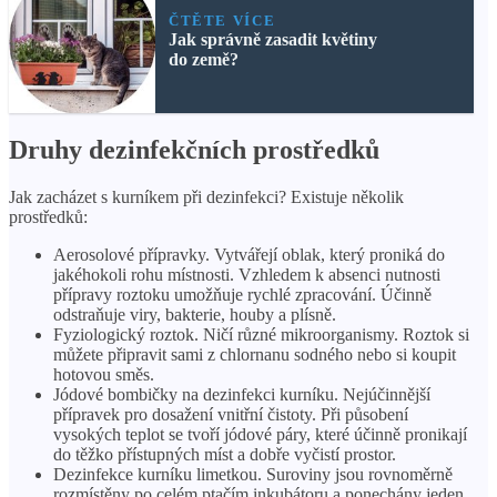
ČTĚTE VÍCE
Jak správně zasadit květiny
do země?
Druhy dezinfekčních prostředků
Jak zacházet s kurníkem při dezinfekci? Existuje několik
prostředků:
Aerosolové přípravky. Vytvářejí oblak, který proniká do
jakéhokoli rohu místnosti. Vzhledem k absenci nutnosti
přípravy roztoku umožňuje rychlé zpracování. Účinně
odstraňuje viry, bakterie, houby a plísně.
Fyziologický roztok. Ničí různé mikroorganismy. Roztok si
můžete připravit sami z chlornanu sodného nebo si koupit
hotovou směs.
Jódové bombičky na dezinfekci kurníku. Nejúčinnější
přípravek pro dosažení vnitřní čistoty. Při působení
vysokých teplot se tvoří jódové páry, které účinně pronikají
do těžko přístupných míst a dobře vyčistí prostor.
Dezinfekce kurníku limetkou. Suroviny jsou rovnoměrně
rozmístěny po celém ptačím inkubátoru a ponechány jeden