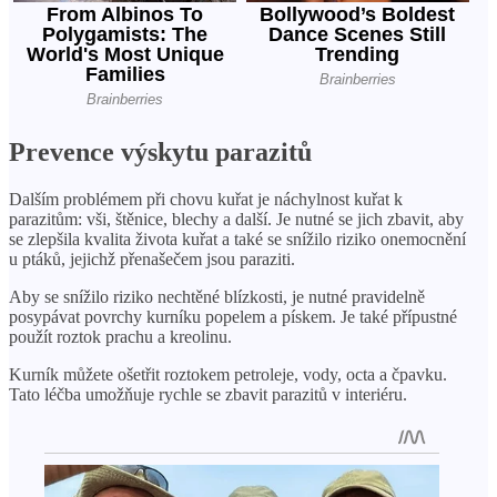
Prevence výskytu parazitů
Dalším problémem při chovu kuřat je náchylnost kuřat k
parazitům: vši, štěnice, blechy a další. Je nutné se jich zbavit, aby
se zlepšila kvalita života kuřat a také se snížilo riziko onemocnění
u ptáků, jejichž přenašečem jsou paraziti.
Aby se snížilo riziko nechtěné blízkosti, je nutné pravidelně
posypávat povrchy kurníku popelem a pískem. Je také přípustné
použít roztok prachu a kreolinu.
Kurník můžete ošetřit roztokem petroleje, vody, octa a čpavku.
Tato léčba umožňuje rychle se zbavit parazitů v interiéru.