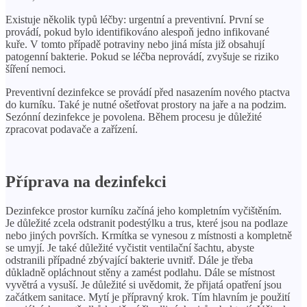
Existuje několik typů léčby: urgentní a preventivní. První se
provádí, pokud bylo identifikováno alespoň jedno infikované
kuře. V tomto případě potraviny nebo jiná místa již obsahují
patogenní bakterie. Pokud se léčba neprovádí, zvyšuje se riziko
šíření nemoci.
Preventivní dezinfekce se provádí před nasazením nového ptactva
do kurníku. Také je nutné ošetřovat prostory na jaře a na podzim.
Sezónní dezinfekce je povolena. Během procesu je důležité
zpracovat podavače a zařízení.
Příprava na dezinfekci
Dezinfekce prostor kurníku začíná jeho kompletním vyčištěním.
Je důležité zcela odstranit podestýlku a trus, které jsou na podlaze
nebo jiných površích. Krmítka se vynesou z místnosti a kompletně
se umyjí. Je také důležité vyčistit ventilační šachtu, abyste
odstranili případné zbývající bakterie uvnitř. Dále je třeba
důkladně opláchnout stěny a zamést podlahu. Dále se místnost
vyvětrá a vysuší. Je důležité si uvědomit, že přijatá opatření jsou
začátkem sanitace. Mytí je přípravný krok. Tím hlavním je použití