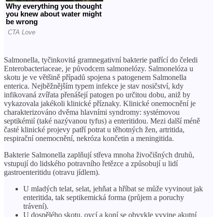
Salmonella, tyčinkovitá gramnegativní bakterie patřící do čeledi
Enterobacteriaceae, je původcem salmonelózy. Salmonelóza u
skotu je ve většině případů spojena s patogenem Salmonella
enterica. Nejběžnějším typem infekce je stav nosičství, kdy
infikovaná zvířata přenášejí patogen po určitou dobu, aniž by
vykazovala jakékoli klinické příznaky. Klinické onemocnění je
charakterizováno dvěma hlavními syndromy: systémovou
septikémií (také nazývanou tyfus) a enteritidou. Mezi další méně
časté klinické projevy patří potrat u těhotných žen, artritida,
respirační onemocnění, nekróza končetin a meningitida.
Bakterie Salmonella zaplňují střeva mnoha živočišných druhů,
vstupují do lidského potravního řetězce a způsobují u lidí
gastroenteritidu (otravu jídlem).
U mladých telat, selat, jehňat a hříbat se může vyvinout jak
enteritida, tak septikemická forma (průjem a poruchy
trávení).
U dospělého skotu, ovcí a koní se obvykle vyvine akutní