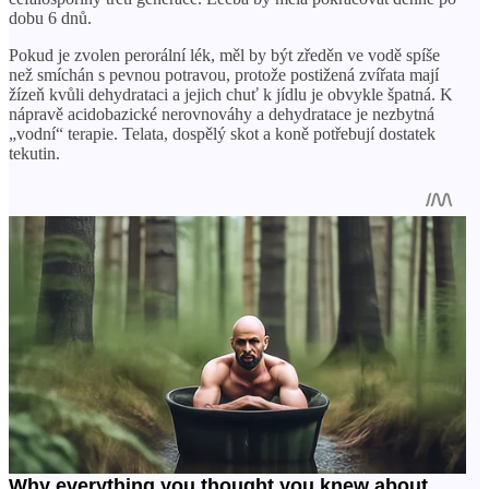
dobu 6 dnů.
Pokud je zvolen perorální lék, měl by být zředěn ve vodě spíše
než smíchán s pevnou potravou, protože postižená zvířata mají
žízeň kvůli dehydrataci a jejich chuť k jídlu je obvykle špatná. K
nápravě acidobazické nerovnováhy a dehydratace je nezbytná
„vodní“ terapie. Telata, dospělý skot a koně potřebují dostatek
tekutin.