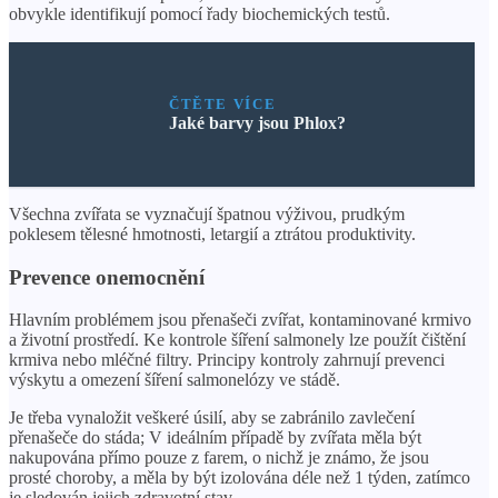
obvykle identifikují pomocí řady biochemických testů.
ČTĚTE VÍCE
Jaké barvy jsou Phlox?
Všechna zvířata se vyznačují špatnou výživou, prudkým
poklesem tělesné hmotnosti, letargií a ztrátou produktivity.
Prevence onemocnění
Hlavním problémem jsou přenašeči zvířat, kontaminované krmivo
a životní prostředí. Ke kontrole šíření salmonely lze použít čištění
krmiva nebo mléčné filtry. Principy kontroly zahrnují prevenci
výskytu a omezení šíření salmonelózy ve stádě.
Je třeba vynaložit veškeré úsilí, aby se zabránilo zavlečení
přenašeče do stáda; V ideálním případě by zvířata měla být
nakupována přímo pouze z farem, o nichž je známo, že jsou
prosté choroby, a měla by být izolována déle než 1 týden, zatímco
je sledován jejich zdravotní stav.