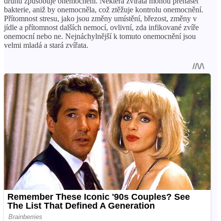
druhů způsobuje onemocnění. Některá zvířata mohou přenášet
bakterie, aniž by onemocněla, což ztěžuje kontrolu onemocnění.
Přítomnost stresu, jako jsou změny umístění, březost, změny v
jídle a přítomnost dalších nemocí, ovlivní, zda infikované zvíře
onemocní nebo ne. Nejnáchylnější k tomuto onemocnění jsou
velmi mladá a stará zvířata.