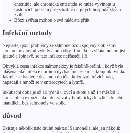
enteritida, ale chronická enteritida se může vyvinout u
rostoucích prasat a příležitostně i u jiných hospodářských
zvířat.
Březí zvířata mohou o svá mláďata přijít.
Infekční metody
Nejčastěji jsou problémy se salmonelózou spojeny s oblastmi
kontaminovanými výkaly a odpadky. Tam, kde zvířata mohou jíst
špatně a špinavě, se tato infekce nejčastěji šíří.
Obvyklá cesta infekce salmonelózy je fekálně-orální, i když byla
hlášena také infekce horními dýchacími cestami a konjunktivitida.
Jakmile se bakterie dostanou do těla, kolonizují trávicí trakt,
napadají a množí se v enterocytech a lymfě.
Inkubační doba je až 10 týdnů u ovcí a skotu a až 14 měsíců u
koní. Infekce může také přetrvávat v lymfatických uzlinách nebo
mandlích, bez salmonely ve stolici.
důvod
Existuje několik tisíc druhů bakterií Salmonella, ale jen několik