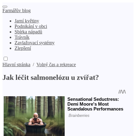
Farmářův blog
Jarní květiny
Podnikání v obci
Sbírka nápadů
Trávník
Zavlažovací systémy
Zlepšení
Hlavní stránka
/
Volný čas a rekreace
Jak léčit salmonelózu u zvířat?